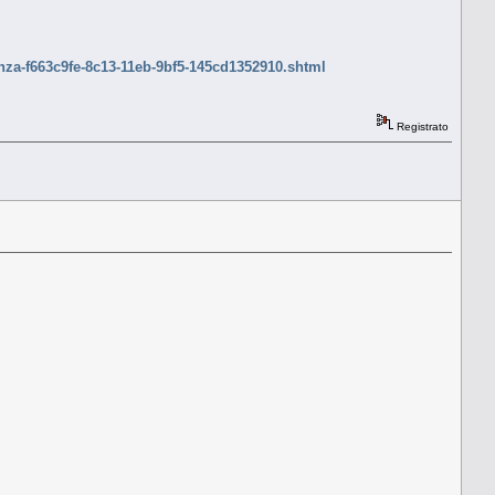
enza-f663c9fe-8c13-11eb-9bf5-145cd1352910.shtml
Registrato