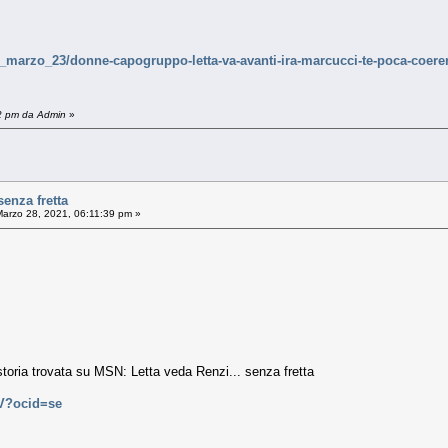
/21_marzo_23/donne-capogruppo-letta-va-avanti-ira-marcucci-te-poca-coer
12 pm da Admin
»
senza fretta
arzo 28, 2021, 06:11:39 pm »
storia trovata su MSN: Letta veda Renzi... senza fretta
hV?ocid=se