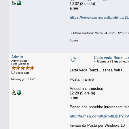
10:02 (2 ore fa)
a me
https://www.corriere.it/politica
«
Ultima modifica: Marzo 24, 2021, 12:50:
Admin
Admin
Letta veda Renzi... 
Administrator
«
Risposta #1 inserito::
M
Hero Member
Letta veda Renzi... senza fretta
Scollegato
Posta in arrivo
Messaggi: 31.672
Arlecchino Euristico
12:28 (5 ore fa)
a me
Penso che potrebbe interessarti la 
http://a.msn.com/01/it-it/BB1f29
Inviato da Posta per Windows 10