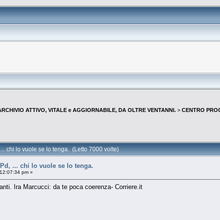
--ARCHIVIO ATTIVO, VITALE e AGGIORNABILE, DA OLTRE VENTANNI.
>
CENTRO PROGR
.. chi lo vuole se lo tenga. (Letto 7000 volte)
Pd, ... chi lo vuole se lo tenga.
12:07:34 pm »
ti. Ira Marcucci: da te poca coerenza- Corriere.it