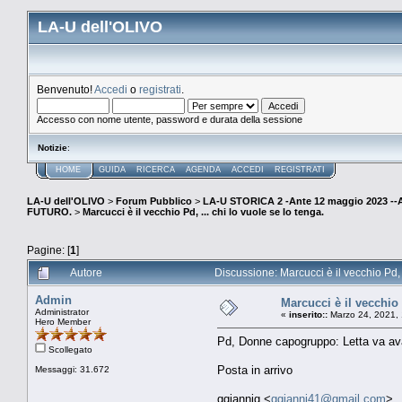
LA-U dell'OLIVO
Benvenuto!
Accedi
o
registrati
.
Accesso con nome utente, password e durata della sessione
Notizie
:
HOME
GUIDA
RICERCA
AGENDA
ACCEDI
REGISTRATI
LA-U dell'OLIVO
>
Forum Pubblico
>
LA-U STORICA 2 -Ante 12 maggio 2023 
FUTURO.
>
Marcucci è il vecchio Pd, ... chi lo vuole se lo tenga.
Pagine: [
1
]
Autore
Discussione: Marcucci è il vecchio Pd, .
Admin
Marcucci è il vecchio 
Administrator
«
inserito::
Marzo 24, 2021, 
Hero Member
Pd, Donne capogruppo: Letta va avan
Scollegato
Posta in arrivo
Messaggi: 31.672
ggiannig <
ggianni41@gmail.com
>