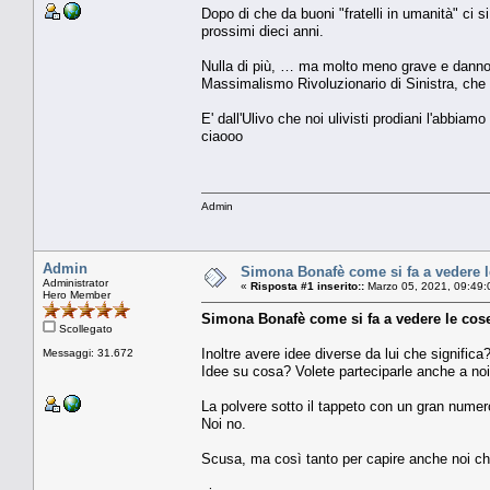
Dopo di che da buoni "fratelli in umanità" 
prossimi dieci anni.
Nulla di più, … ma molto meno grave e dannos
Massimalismo Rivoluzionario di Sinistra, che
E' dall'Ulivo che noi ulivisti prodiani l'abbiam
ciaooo
Admin
Admin
Simona Bonafè come si fa a vedere le
Administrator
«
Risposta #1 inserito::
Marzo 05, 2021, 09:49:
Hero Member
Simona Bonafè come si fa a vedere le cose
Scollegato
Inoltre avere idee diverse da lui che significa
Messaggi: 31.672
Idee su cosa? Volete parteciparle anche a noi
La polvere sotto il tappeto con un gran numero
Noi no.
Scusa, ma così tanto per capire anche noi ch