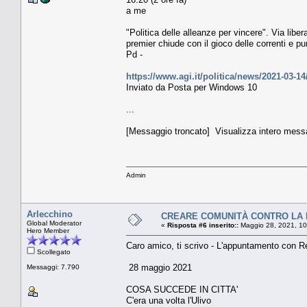
a me
"Politica delle alleanze per vincere". Via liber
premier chiude con il gioco delle correnti e pu
Pd -
https://www.agi.it/politica/news/2021-03-14
Inviato da Posta per Windows 10
...
[Messaggio troncato] Visualizza intero mess
Admin
Arlecchino
CREARE COMUNITÀ CONTRO LA 
Global Moderator
«
Risposta #6 inserito::
Maggio 28, 2021, 10
Hero Member
Caro amico, ti scrivo - L'appuntamento con 
Scollegato
28 maggio 2021
Messaggi: 7.790
COSA SUCCEDE IN CITTA'
C'era una volta l'Ulivo