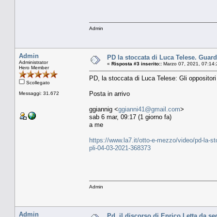
Admin
Admin
PD la stoccata di Luca Telese. Guarda
Administrator
«
Risposta #3 inserito::
Marzo 07, 2021, 07:14:
Hero Member
PD, la stoccata di Luca Telese: Gli oppositori 
Scollegato
Posta in arrivo
Messaggi: 31.672
ggiannig <
ggianni41@gmail.com
>
sab 6 mar, 09:17 (1 giorno fa)
a me
https://www.la7.it/otto-e-mezzo/video/pd-la-sto
pli-04-03-2021-368373
Admin
Admin
Pd, il discorso di Enrico Letta da seg