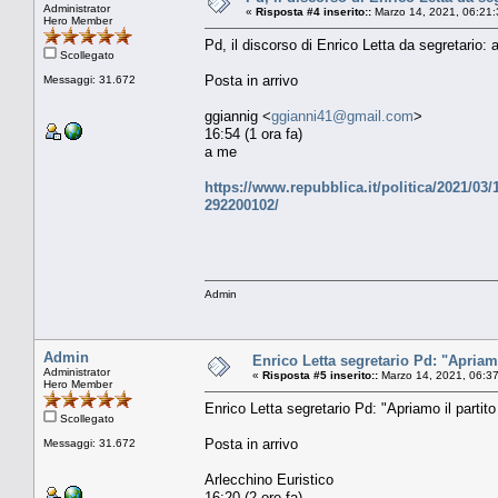
Administrator
«
Risposta #4 inserito::
Marzo 14, 2021, 06:21:
Hero Member
Pd, il discorso di Enrico Letta da segretario: 
Scollegato
Posta in arrivo
Messaggi: 31.672
ggiannig <
ggianni41@gmail.com
>
16:54 (1 ora fa)
a me
https://www.repubblica.it/politica/2021/0
292200102/
Admin
Admin
Enrico Letta segretario Pd: "Apriam
Administrator
«
Risposta #5 inserito::
Marzo 14, 2021, 06:3
Hero Member
Enrico Letta segretario Pd: "Apriamo il partit
Scollegato
Posta in arrivo
Messaggi: 31.672
Arlecchino Euristico
16:20 (2 ore fa)