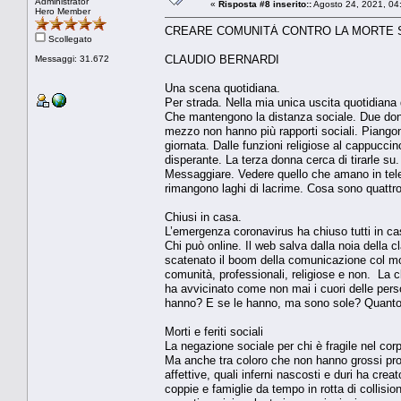
Administrator
«
Risposta #8 inserito::
Agosto 24, 2021, 04
Hero Member
CREARE COMUNITÀ CONTRO LA MORTE S
Scollegato
CLAUDIO BERNARDI
Messaggi: 31.672
Una scena quotidiana.
Per strada. Nella mia unica uscita quotidiana
Che mantengono la distanza sociale. Due do
mezzo non hanno più rapporti sociali. Piangono 
giornata. Dalle funzioni religiose al cappuccin
disperante. La terza donna cerca di tirarle su
Messaggiare. Vedere quello che amano in telev
rimangono laghi di lacrime. Cosa sono quattro 
Chiusi in casa.
L’emergenza coronavirus ha chiuso tutti in ca
Chi può online. Il web salva dalla noia della 
scatenato il boom della comunicazione col mondo
comunità, professionali, religiose e non. La c
ha avvicinato come non mai i cuori delle pers
hanno? E se le hanno, ma sono sole? Quanto il
Morti e feriti sociali
La negazione sociale per chi è fragile nel cor
Ma anche tra coloro che non hanno grossi pro
affettive, quali inferni nascosti e duri ha cr
coppie e famiglie da tempo in rotta di collisio