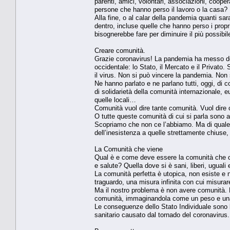
parenti, amici, volontari, associazioni, cooper
persone che hanno perso il lavoro o la casa?
Alla fine, o al calar della pandemia quanti sar
dentro, incluse quelle che hanno perso i prop
bisognerebbe fare per diminuire il più possibil
Creare comunità.
Grazie coronavirus! La pandemia ha messo defini
occidentale: lo Stato, il Mercato e il Privat
il virus. Non si può vincere la pandemia. Non
Ne hanno parlato e ne parlano tutti, oggi, di 
di solidarietà della comunità internazionale, eu
quelle locali…
Comunità vuol dire tante comunità. Vuol dir
O tutte queste comunità di cui si parla sono 
Scopriamo che non ce l’abbiamo. Ma di quale c
dell’inesistenza a quelle strettamente chiuse, set
La Comunità che viene
Qual è e come deve essere la comunità che ci 
e salute? Quella dove si è sani, liberi, uguali e
La comunità perfetta è utopica, non esiste e
traguardo, una misura infinita con cui misura
Ma il nostro problema è non avere comunità. N
comunità, immaginandola come un peso e una z
Le conseguenze dello Stato Individuale sono b
sanitario causato dal tornado del coronavirus.