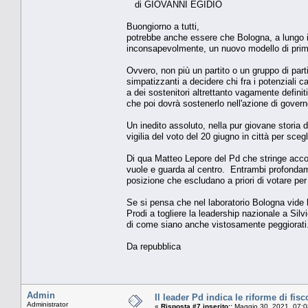
di GIOVANNI EGIDIO
Buongiorno a tutti,
potrebbe anche essere che Bologna, a lungo ins
inconsapevolmente, un nuovo modello di prim
Ovvero, non più un partito o un gruppo di partit
simpatizzanti a decidere chi fra i potenziali c
a dei sostenitori altrettanto vagamente definit
che poi dovrà sostenerlo nell'azione di govern
Un inedito assoluto, nella pur giovane storia d
vigilia del voto del 20 giugno in città per sce
Di qua Matteo Lepore del Pd che stringe accordi 
vuole e guarda al centro. Entrambi profondamente
posizione che escludano a priori di votare per 
Se si pensa che nel laboratorio Bologna vide l
Prodi a togliere la leadership nazionale a Sil
di come siano anche vistosamente peggiora
Da repubblica
Admin
Il leader Pd indica le riforme di fisco
Administrator
«
Risposta #7 inserito::
Maggio 30, 2021, 07:0