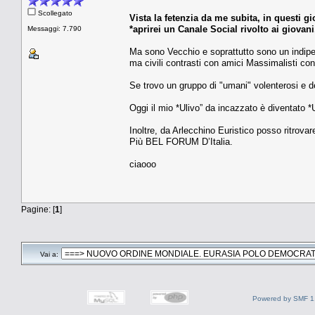
Scollegato
Vista la fetenzia da me subita, in questi g
*aprirei un Canale Social rivolto ai giovani
Messaggi: 7.790
Ma sono Vecchio e soprattutto sono un indipend
ma civili contrasti con amici Massimalisti conv
Se trovo un gruppo di "umani" volenterosi e de
Oggi il mio *Ulivo” da incazzato è diventato *Ul
Inoltre, da Arlecchino Euristico posso ritr
Più BEL FORUM D’Italia.
ciaooo
Pagine: [
1
]
Vai a:
Powered by SMF 1