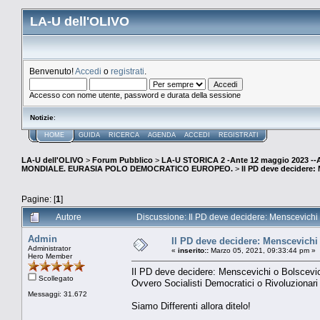
LA-U dell'OLIVO
Benvenuto!
Accedi
o
registrati
.
Accesso con nome utente, password e durata della sessione
Notizie
:
HOME
GUIDA
RICERCA
AGENDA
ACCEDI
REGISTRATI
LA-U dell'OLIVO
>
Forum Pubblico
>
LA-U STORICA 2 -Ante 12 maggio 2023 
MONDIALE. EURASIA POLO DEMOCRATICO EUROPEO.
>
Il PD deve decidere:
Pagine: [
1
]
Autore
Discussione: Il PD deve decidere: Menscevichi 
Admin
Il PD deve decidere: Menscevichi
Administrator
«
inserito::
Marzo 05, 2021, 09:33:44 pm »
Hero Member
Il PD deve decidere: Menscevichi o Bolscevic
Scollegato
Ovvero Socialisti Democratici o Rivoluzionari
Messaggi: 31.672
Siamo Differenti allora ditelo!