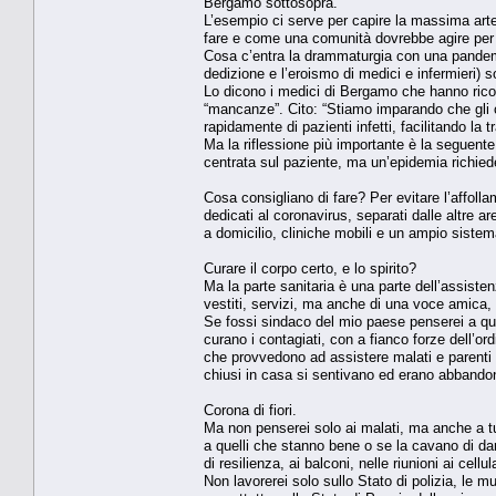
Bergamo sottosopra.
L’esempio ci serve per capire la massima ar
fare e come una comunità dovrebbe agire per 
Cosa c’entra la drammaturgia con una pandemia
dedizione e l’eroismo di medici e infermieri)
Lo dicono i medici di Bergamo che hanno ricon
“mancanze”. Cito: “Stiamo imparando che gli os
rapidamente di pazienti infetti, facilitando la 
Ma la riflessione più importante è la seguente:
centrata sul paziente, ma un’epidemia richie
Cosa consigliano di fare? Per evitare l’affoll
dedicati al coronavirus, separati dalle altre 
a domicilio, cliniche mobili e un ampio sistem
Curare il corpo certo, e lo spirito?
Ma la parte sanitaria è una parte dell’assiste
vestiti, servizi, ma anche di una voce amica, 
Se fossi sindaco del mio paese penserei a qu
curano i contagiati, con a fianco forze dell’ord
che provvedono ad assistere malati e parenti 
chiusi in casa si sentivano ed erano abbandon
Corona di fiori.
Ma non penserei solo ai malati, ma anche a tut
a quelli che stanno bene o se la cavano di dar
di resilienza, ai balconi, nelle riunioni ai cellu
Non lavorerei solo sullo Stato di polizia, le m