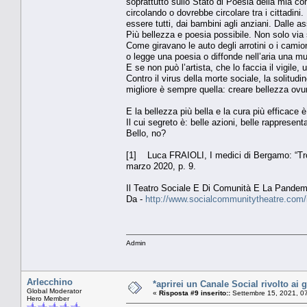
soprattutto sullo Stato di Poesia della mia c
circolando o dovrebbe circolare tra i cittadini.
essere tutti, dai bambini agli anziani. Dalle ass
Più bellezza e poesia possibile. Non solo via s
Come giravano le auto degli arrotini o i cami
o legge una poesia o diffonde nell’aria una mus
E se non può l’artista, che lo faccia il vigile,
Contro il virus della morte sociale, la solitud
migliore è sempre quella: creare bellezza o
E la bellezza più bella e la cura più efficace 
Il cui segreto è: belle azioni, belle rappresenta
Bello, no?
[1] Luca FRAIOLI, I medici di Bergamo: “Trop
marzo 2020, p. 9.
Il Teatro Sociale E Di Comunità E La Pand
Da -
http://www.socialcommunitytheatre.com/i
Admin
Arlecchino
*aprirei un Canale Social rivolto ai g
Global Moderator
«
Risposta #9 inserito::
Settembre 15, 2021, 0
Hero Member