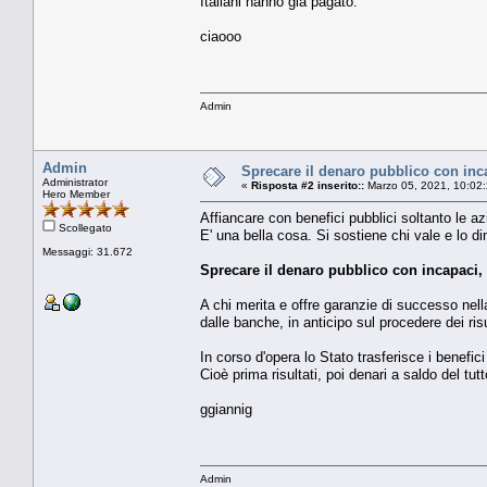
Italiani hanno già pagato.
ciaooo
Admin
Admin
Sprecare il denaro pubblico con incapa
Administrator
«
Risposta #2 inserito::
Marzo 05, 2021, 10:02
Hero Member
Affiancare con benefici pubblici soltanto le azi
Scollegato
E' una bella cosa. Si sostiene chi vale e lo dim
Messaggi: 31.672
Sprecare il denaro pubblico con incapaci, e
A chi merita e offre garanzie di successo nell
dalle banche, in anticipo sul procedere dei risu
In corso d'opera lo Stato trasferisce i benefic
Cioè prima risultati, poi denari a saldo del tu
ggiannig
Admin