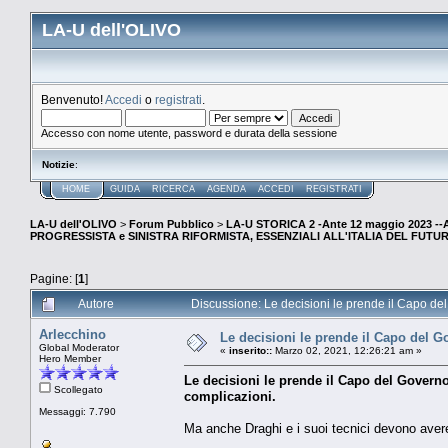
LA-U dell'OLIVO
Benvenuto!
Accedi
o
registrati
.
Accesso con nome utente, password e durata della sessione
Notizie
:
HOME
GUIDA
RICERCA
AGENDA
ACCEDI
REGISTRATI
LA-U dell'OLIVO
>
Forum Pubblico
>
LA-U STORICA 2 -Ante 12 maggio 2023 
PROGRESSISTA e SINISTRA RIFORMISTA, ESSENZIALI ALL'ITALIA DEL FUTU
Pagine: [
1
]
Autore
Discussione: Le decisioni le prende il Capo del
Arlecchino
Le decisioni le prende il Capo del G
Global Moderator
«
inserito::
Marzo 02, 2021, 12:26:21 am »
Hero Member
Le decisioni le prende il Capo del Governo,
Scollegato
complicazioni.
Messaggi: 7.790
Ma anche Draghi e i suoi tecnici devono avere