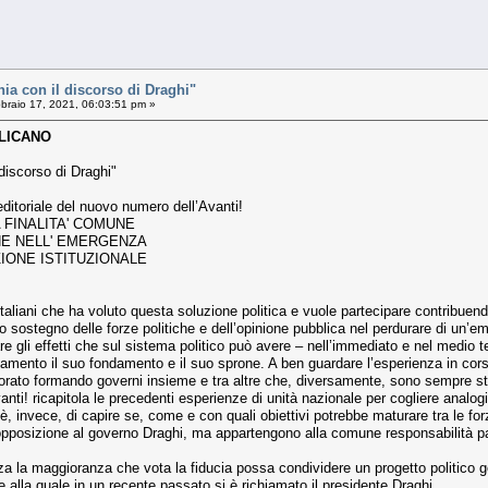
nia con il discorso di Draghi"
braio 17, 2021, 06:03:51 pm »
BLICANO
iscorso di Draghi"
ditoriale del nuovo numero dell’Avanti!
 FINALITA' COMUNE
NE NELL' EMERGENZA
IONE ISTITUZIONALE
italiani che ha voluto questa soluzione politica e vuole partecipare contribuen
ostegno delle forze politiche e dell’opinione pubblica nel perdurare di un’em
e gli effetti che sul sistema politico può avere – nell’immediato e nel medio t
amento il suo fondamento e il suo sprone. A ben guardare l’esperienza in corso
orato formando governi insieme e tra altre che, diversamente, sono sempre state
vanti! ricapitola le precedenti esperienze di unità nazionale per cogliere analog
 invece, di capire se, come e con quali obiettivi potrebbe maturare tra le for
opposizione al governo Draghi, ma appartengono alla comune responsabilità pa
a la maggioranza che vota la fiducia possa condividere un progetto politico gen
e alla quale in un recente passato si è richiamato il presidente Draghi.