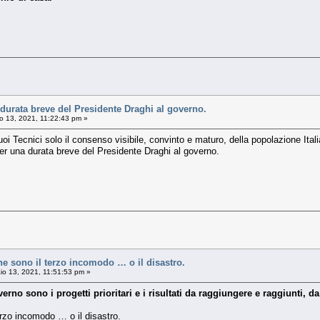
durata breve del Presidente Draghi al governo.
o 13, 2021, 11:22:43 pm »
uoi Tecnici solo il consenso visibile, convinto e maturo, della popolazione Italia
er una durata breve del Presidente Draghi al governo.
he sono il terzo incomodo … o il disastro.
io 13, 2021, 11:51:53 pm »
erno sono i progetti prioritari e i risultati da raggiungere e raggiunti, d
erzo incomodo … o il disastro.