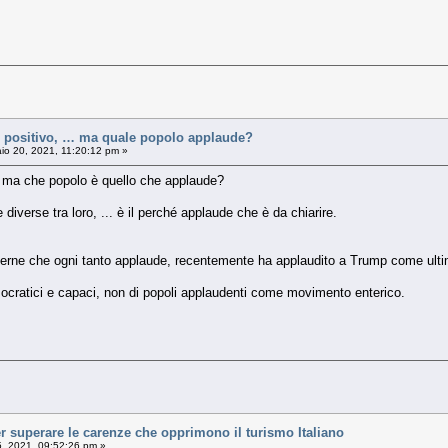
è positivo, … ma quale popolo applaude?
io 20, 2021, 11:20:12 pm »
… ma che popolo è quello che applaude?
diverse tra loro, ... è il perché applaude che è da chiarire.
averne che ogni tanto applaude, recentemente ha applaudito a Trump come ult
cratici e capaci, non di popoli applaudenti come movimento enterico.
r superare le carenze che opprimono il turismo Italiano
, 2021, 09:52:26 pm »