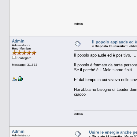
Admin
Admin
Il popolo applaude ed 
Administrator
«
Risposta #6 inserito::
Febbra
Hero Member
Il popolo applaude ed è positivo, 
Scollegato
Il popolo è formato da tante persone 
Messaggi: 31.672
Se il perché è il Male siamo finiti.
E’ dal tempo in cui viveva nelle c
Noi abbiamo bisogno di Leader demo
ciaooo
Admin
Admin
Unire le energie anche pe
Administrator
«
Risposta #7 inserito::
Marzo 05