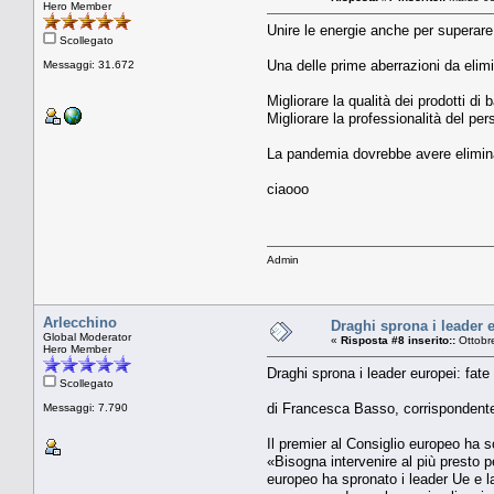
Hero Member
Unire le energie anche per superare
Scollegato
Una delle prime aberrazioni da elimi
Messaggi: 31.672
Migliorare la qualità dei prodotti d
Migliorare la professionalità del per
La pandemia dovrebbe avere eliminato
ciaooo
Admin
Arlecchino
Draghi sprona i leader e
Global Moderator
«
Risposta #8 inserito::
Ottobr
Hero Member
Draghi sprona i leader europei: fate 
Scollegato
di Francesca Basso, corrispondent
Messaggi: 7.790
Il premier al Consiglio europeo ha so
«Bisogna intervenire al più presto p
europeo ha spronato i leader Ue e l