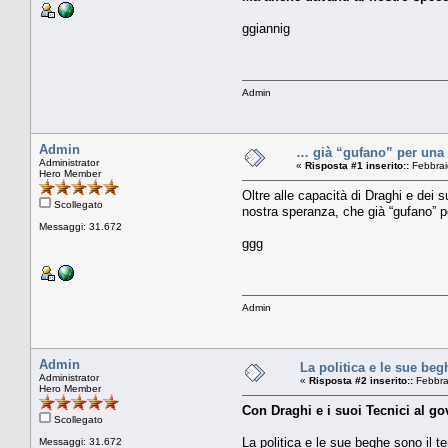
ggiannig
Admin
Admin
… già “gufano” per una 
Administrator
«
Risposta #1 inserito::
Febbrai
Hero Member
Oltre alle capacità di Draghi e dei s
Scollegato
nostra speranza, che già “gufano” p
Messaggi: 31.672
ggg
Admin
Admin
La politica e le sue beg
Administrator
«
Risposta #2 inserito::
Febbra
Hero Member
Con Draghi e i suoi Tecnici al gov
Scollegato
La politica e le sue beghe sono il t
Messaggi: 31.672