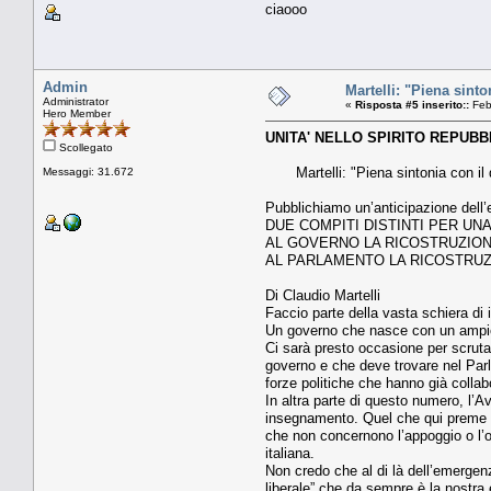
ciaooo
Admin
Martelli: "Piena sinto
Administrator
«
Risposta #5 inserito::
Feb
Hero Member
UNITA' NELLO SPIRITO REPUB
Scollegato
Martelli: "Piena sintonia con il d
Messaggi: 31.672
Pubblichiamo un’anticipazione dell’e
DUE COMPITI DISTINTI PER UNA
AL GOVERNO LA RICOSTRUZIO
AL PARLAMENTO LA RICOSTRUZ
Di Claudio Martelli
Faccio parte della vasta schiera di 
Un governo che nasce con un ampio s
Ci sarà presto occasione per scrutar
governo e che deve trovare nel Parl
forze politiche che hanno già collab
In altra parte di questo numero, l’A
insegnamento. Quel che qui preme è,
che non concernono l’appoggio o l’
italiana.
Non credo che al di là dell’emergenz
liberale” che da sempre è la nostra 