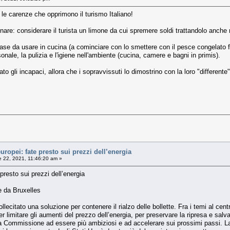
 le carenze che opprimono il turismo Italiano!
nare: considerare il turista un limone da cui spremere soldi trattandolo anche 
i base da usare in cucina (a cominciare con lo smettere con il pesce congelato 
sonale, la pulizia e l'igiene nell'ambiente (cucina, camere e bagni in primis).
 gli incapaci, allora che i sopravvissuti lo dimostrino con la loro "differente"
uropei: fate presto sui prezzi dell’energia
e 22, 2021, 11:46:20 am »
presto sui prezzi dell’energia
e da Bruxelles
llecitato una soluzione per contenere il rialzo delle bollette. Fra i temi al cent
er limitare gli aumenti del prezzo dell’energia, per preservare la ripresa e salv
a Commissione ad essere più ambiziosi e ad accelerare sui prossimi passi. La