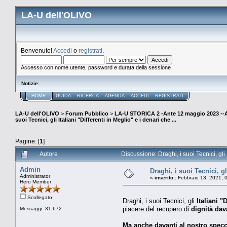
LA-U dell'OLIVO
Benvenuto!
Accedi
o
registrati
.
Accesso con nome utente, password e durata della sessione
Notizie
:
HOME
GUIDA
RICERCA
AGENDA
ACCEDI
REGISTRATI
LA-U dell'OLIVO
>
Forum Pubblico
>
LA-U STORICA 2 -Ante 12 maggio 2023 
suoi Tecnici, gli Italiani "Differenti in Meglio" e i denari che ...
Pagine: [
1
]
Autore
Discussione: Draghi, i suoi Tecnici, gli 
Admin
Draghi, i suoi Tecnici, gl
Administrator
«
inserito::
Febbraio 13, 2021, 
Hero Member
Scollegato
Draghi, i suoi Tecnici, gli
Italiani "
piacere del recupero di
dignità dav
Messaggi: 31.672
Ma anche davanti al nostro specc