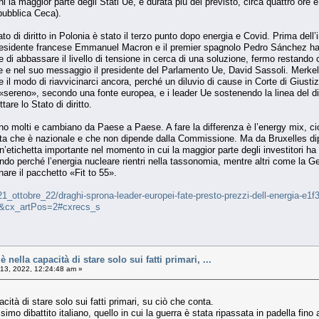
 la maggior parte degli Stati Ue, è durata più del previsto, circa quattro ore 
pubblica Ceca).
to di diritto in Polonia è stato il terzo punto dopo energia e Covid. Prima dell’
l presidente francese Emmanuel Macron e il premier spagnolo Pedro Sánchez h
 e di abbassare il livello di tensione in cerca di una soluzione, fermo restan
e e nel suo messaggio il presidente del Parlamento Ue, David Sassoli. Merkel 
il modo di riavvicinarci ancora, perché un diluvio di cause in Corte di Giustizi
 «sereno», secondo una fonte europea, e i leader Ue sostenendo la linea del 
ttare lo Stato di diritto.
sono molti e cambiano da Paese a Paese. A fare la differenza è l’energy mix, cio
elta che è nazionale e che non dipende dalla Commissione. Ma da Bruxelles dipe
’etichetta importante nel momento in cui la maggior parte degli investitori ha d
ando perché l’energia nucleare rientri nella tassonomia, mentre altri come la G
nare il pacchetto «Fit to 55».
ca/21_ottobre_22/draghi-sprona-leader-europei-fate-presto-prezzi-dell-energia
1&cx_artPos=2#cxrecs_s
 nella capacità di stare solo sui fatti primari, ...
13, 2022, 12:24:48 am »
cità di stare solo sui fatti primari, su ciò che conta.
simo dibattito italiano, quello in cui la guerra è stata ripassata in padella fino 