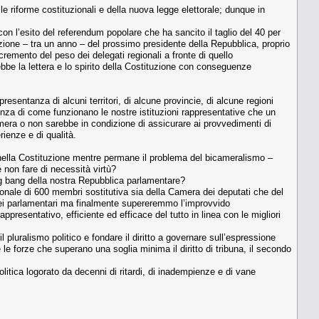
le riforme costituzionali e della nuova legge elettorale; dunque in
con l’esito del referendum popolare che ha sancito il taglio del 40 per
zione – tra un anno – del prossimo presidente della Repubblica, proprio
remento del peso dei delegati regionali a fronte di quello
be la lettera e lo spirito della Costituzione con conseguenze
resentanza di alcuni territori, di alcune provincie, di alcune regioni
za di come funzionano le nostre istituzioni rappresentative che un
mera o non sarebbe in condizione di assicurare ai provvedimenti di
ienze e di qualità.
a nella Costituzione mentre permane il problema del bicameralismo –
 non fare di necessità virtù?
ig bang della nostra Repubblica parlamentare?
ionale di 600 membri sostitutiva sia della Camera dei deputati che del
dei parlamentari ma finalmente supereremmo l’improvvido
esentativo, efficiente ed efficace del tutto in linea con le migliori
pluralismo politico e fondare il diritto a governare sull’espressione
 le forze che superano una soglia minima il diritto di tribuna, il secondo
politica logorato da decenni di ritardi, di inadempienze e di vane