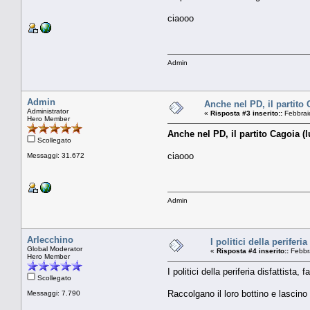
ciaooo
Admin
Admin
Anche nel PD, il partito 
Administrator
«
Risposta #3 inserito::
Febbrai
Hero Member
Anche nel PD, il partito Cagoia (l
Scollegato
ciaooo
Messaggi: 31.672
Admin
Arlecchino
I politici della periferi
Global Moderator
«
Risposta #4 inserito::
Febbra
Hero Member
I politici della periferia disfattista,
Scollegato
Raccolgano il loro bottino e lascino 
Messaggi: 7.790