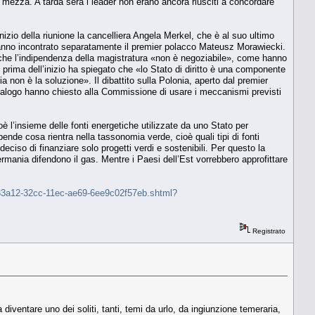
e mezza. A tarda sera i leader non erano ancora riusciti a concordare
inizio della riunione la cancelliera Angela Merkel, che è al suo ultimo
anno incontrato separatamente il premier polacco Mateusz Morawiecki.
do che l’indipendenza della magistratura «non è negoziabile», come hanno
prima dell’inizio ha spiegato che «lo Stato di diritto è una componente
a non è la soluzione». Il dibattito sulla Polonia, aperto dal premier
dialogo hanno chiesto alla Commissione di usare i meccanismi previsti
è l’insieme delle fonti energetiche utilizzate da uno Stato per
nde cosa rientra nella tassonomia verde, cioè quali tipi di fonti
eciso di finanziare solo progetti verdi e sostenibili. Per questo la
ermania difendono il gas. Mentre i Paesi dell’Est vorrebbero approfittare
-e1f33a12-32cc-11ec-ae69-6ee9c02f57eb.shtml?
Registrato
a diventare uno dei soliti, tanti, temi da urlo, da ingiunzione temeraria,