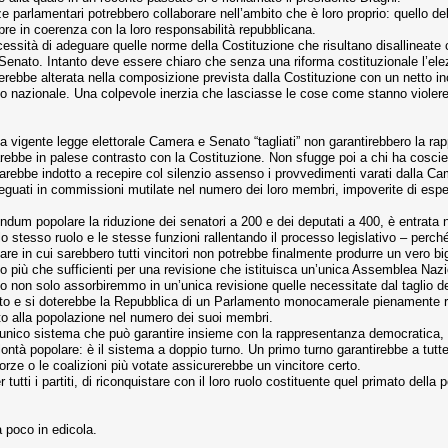
e parlamentari potrebbero collaborare nell’ambito che è loro proprio: quello del
e in coerenza con la loro responsabilità repubblicana.
ecessità di adeguare quelle norme della Costituzione che risultano disallineate 
Senato. Intanto deve essere chiaro che senza una riforma costituzionale l’ele
terebbe alterata nella composizione prevista dalla Costituzione con un netto inc
o nazionale. Una colpevole inerzia che lasciasse le cose come stanno violereb
a vigente legge elettorale Camera e Senato “tagliati” non garantirebbero la rapp
bbe in palese contrasto con la Costituzione. Non sfugge poi a chi ha coscien
rebbe indotto a recepire col silenzio assenso i provvedimenti varati dalla Ca
eguati in commissioni mutilate nel numero dei loro membri, impoverite di esper
endum popolare la riduzione dei senatori a 200 e dei deputati a 400, è entrat
 stesso ruolo e le stesse funzioni rallentando il processo legislativo – perché
e in cui sarebbero tutti vincitori non potrebbe finalmente produrre un vero b
ono più che sufficienti per una revisione che istituisca un’unica Assemblea Naz
o non solo assorbiremmo in un’unica revisione quelle necessitate dal taglio 
o e si doterebbe la Repubblica di un Parlamento monocamerale pienamente rappr
o alla popolazione nel numero dei suoi membri.
 unico sistema che può garantire insieme con la rappresentanza democratica, il 
lontà popolare: è il sistema a doppio turno. Un primo turno garantirebbe a tutte
 forze o le coalizioni più votate assicurerebbe un vincitore certo.
tutti i partiti, di riconquistare con il loro ruolo costituente quel primato della 
a poco in edicola.