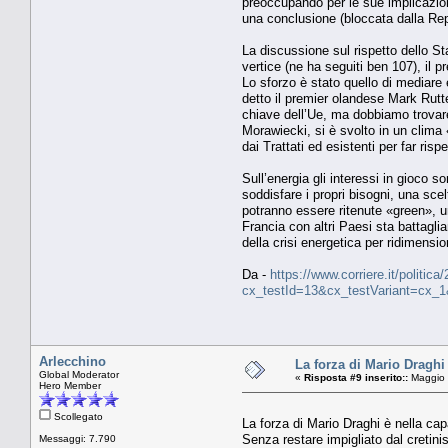
preoccupando per le sue implicazioni
una conclusione (bloccata dalla Re
La discussione sul rispetto dello Sta
vertice (ne ha seguiti ben 107), i
Lo sforzo è stato quello di mediare
detto il premier olandese Mark Rutt
chiave dell’Ue, ma dobbiamo trovare 
Morawiecki, si è svolto in un clima
dai Trattati ed esistenti per far rispe
Sull’energia gli interessi in gioco 
soddisfare i propri bisogni, una sc
potranno essere ritenute «green», un
Francia con altri Paesi sta battagli
della crisi energetica per ridimensio
Da -
https://www.corriere.it/politi
cx_testId=13&cx_testVariant=cx_
Arlecchino
La forza di Mario Draghi è
Global Moderator
«
Risposta #9 inserito::
Maggio 
Hero Member
Scollegato
La forza di Mario Draghi è nella capa
Senza restare impigliato dal cretinis
Messaggi: 7.790