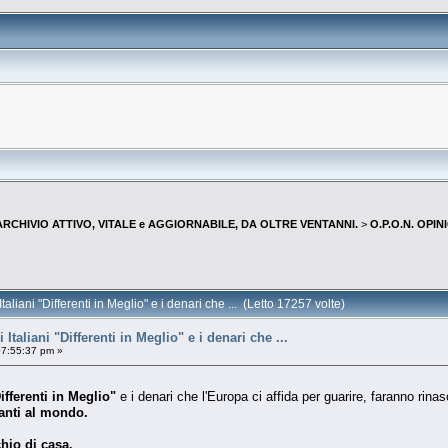
--ARCHIVIO ATTIVO, VITALE e AGGIORNABILE, DA OLTRE VENTANNI.
>
O.P.O.N. OPI
Italiani "Differenti in Meglio" e i denari che ... (Letto 17257 volte)
i Italiani "Differenti in Meglio" e i denari che ...
07:55:37 pm »
Differenti in Meglio"
e i denari che l'Europa ci affida per guarire, faranno rinas
anti al mondo.
hio di casa.