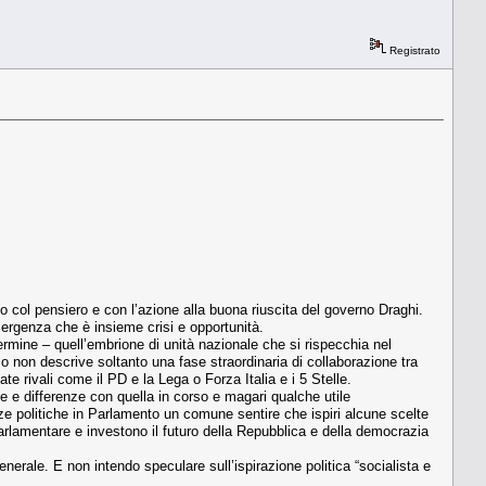
Registrato
do col pensiero e con l’azione alla buona riuscita del governo Draghi.
ergenza che è insieme crisi e opportunità.
ermine – quell’embrione di unità nazionale che si rispecchia nel
 non descrive soltanto una fase straordinaria di collaborazione tra
 rivali come il PD e la Lega o Forza Italia e i 5 Stelle.
ie e differenze con quella in corso e magari qualche utile
ze politiche in Parlamento un comune sentire che ispiri alcune scelte
rlamentare e investono il futuro della Repubblica e della democrazia
erale. E non intendo speculare sull’ispirazione politica “socialista e