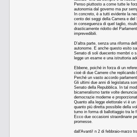
Penso piuttosto a come tutte le forz
autonomia dal governo ma pur sempr
In concreto, è a tutti evidente la n
cento dei seggi della Camera e del 
in conseguenza di quel taglio, risul
drasticamente ridotto del Parlament
imprevedibili.
D’altra parte, senza una riforma dell
autonome. E anche questo esito sare
Senato di soli duecento membri o sa
legge un esame e una istruttoria ad
Ebbene, poiché in forza di un refer
cioè di due Camere che replicando lo
Perché un vasto accordo parlamentar
Gli ultimi due anni di legislatura s
Senato della Repubblica. In tal mod
bicameralismo tante volte denunciat
democrazie moderne e proporzionat
Quanto alla legge elettorale vi è un
quanto più diretta possibile della vo
turno in forma di ballottaggio tra le
Ecco due occasioni straordinarie per 
promesse.
dall'Avanti! n 2 di febbraio-marzo tr