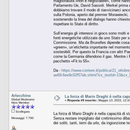
magistratura «non è negoziabile», come hanno
Parlamento Ue, David Sassoli. Merkel prima de
dobbiamo trovare il modo di riavvicinarci ancor
sulla Polonia, aperto dal premier Morawiecki,
sostenendo la linea del dialogo hanno chiesto 
rispettare lo Stato di diritto.
Sull’energia gli interessi in gioco sono molti
fonti energetiche utilizzate da uno Stato per 
Commissione. Ma da Bruxelles dipende cosa rie
«green», un’etichetta importante nel momento in
sostenibili. Per questo la Francia con altri Pa
come la Germania difendono il gas. Mentre i Pa
pacchetto «Fit to 55».
Da -
https://www.corriere.it/politica/21_ottob
ae69-6ee9c02f57eb.shtml?cx_testId=13&cx_
Arlecchino
La forza di Mario Draghi è nella capaci
Global Moderator
«
Risposta #9 inserito::
Maggio 13, 2022, 12:2
Hero Member
Scollegato
La forza di Mario Draghi è nella capacità di sta
Senza restare impigliato dal cretinissimo dibatt
Messaggi: 7.790
dei soliti, tanti, temi da urlo, da ingiunzione 