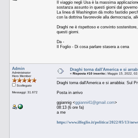
Il viaggio negli Usa è la massima applicazione 
sostanza assunto in questi giorni dal govern
La linea di Washington dà molto fastidio perch
con la dottrina favorevole alla democrazia, allo
Draghi ne è rispettoso e convinto sostenitor
questi giorni.
Da -
Il Foglio - Di cosa parlare stasera a cena
Admin
Draghi torna dall'America e si arrab
Administrator
«
Risposta #10 inserito::
Maggio 15, 2022, 02
Hero Member
Draghi torna dall'America e si arrabbia: Sul P
Scollegato
Posta in arrivo
Messaggi: 31.672
ggiannig <
ggianni41@gmail.com
>
08:13 (6 ore fa)
a me
https://www.ilfoglio.it/politica/2022/05/13/ne