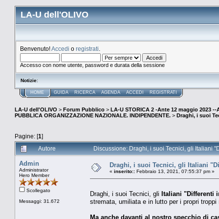
LA-U dell'OLIVO
Benvenuto!
Accedi
o
registrati
.
Accesso con nome utente, password e durata della sessione
Notizie
:
HOME
GUIDA
RICERCA
AGENDA
ACCEDI
REGISTRATI
LA-U dell'OLIVO
>
Forum Pubblico
>
LA-U STORICA 2 -Ante 12 maggio 2023 
PUBBLICA ORGANIZZAZIONE NAZIONALE. INDIPENDENTE.
>
Draghi, i suoi Tec
Pagine: [
1
]
Autore
Discussione: Draghi, i suoi Tecnici, gli Italiani "
Admin
Draghi, i suoi Tecnici, gli Italiani "D
Administrator
«
inserito::
Febbraio 13, 2021, 07:55:37 pm »
Hero Member
Scollegato
Draghi, i suoi Tecnici, gli
Italiani "Differenti
stremata, umiliata e in lutto per i propri troppi
Messaggi: 31.672
Ma anche davanti al nostro specchio di ca