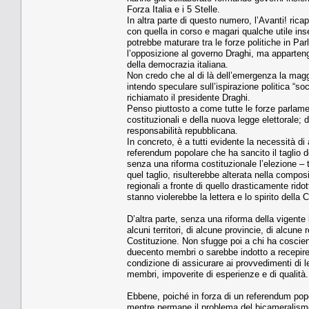
Forza Italia e i 5 Stelle.
In altra parte di questo numero, l’Avanti! rica
con quella in corso e magari qualche utile in
potrebbe maturare tra le forze politiche in P
l’opposizione al governo Draghi, ma apparteng
della democrazia italiana.
Non credo che al di là dell’emergenza la magg
intendo speculare sull’ispirazione politica “so
richiamato il presidente Draghi.
Penso piuttosto a come tutte le forze parlamen
costituzionali e della nuova legge elettorale
responsabilità repubblicana.
In concreto, è a tutti evidente la necessità di
referendum popolare che ha sancito il taglio 
senza una riforma costituzionale l’elezione –
quel taglio, risulterebbe alterata nella compo
regionali a fronte di quello drasticamente ri
stanno violerebbe la lettera e lo spirito dell
D’altra parte, senza una riforma della vigente
alcuni territori, di alcune provincie, di alcu
Costituzione. Non sfugge poi a chi ha coscien
duecento membri o sarebbe indotto a recepire
condizione di assicurare ai provvedimenti di 
membri, impoverite di esperienze e di qualità.
Ebbene, poiché in forza di un referendum popol
mentre permane il problema del bicameralismo