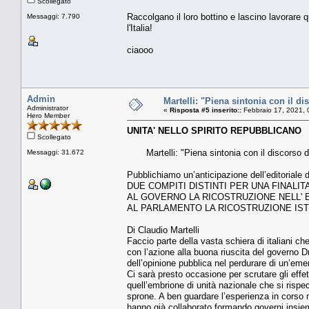
Scollegato
Raccolgano il loro bottino e lascino lavorare q
Messaggi: 7.790
l'Italia!
ciaooo
Admin
Martelli: "Piena sintonia con il di
Administrator
«
Risposta #5 inserito::
Febbraio 17, 2021, 
Hero Member
UNITA' NELLO SPIRITO REPUBBLICANO
Scollegato
Martelli: "Piena sintonia con il discorso d
Messaggi: 31.672
Pubblichiamo un’anticipazione dell’editoriale 
DUE COMPITI DISTINTI PER UNA FINALIT
AL GOVERNO LA RICOSTRUZIONE NELL'
AL PARLAMENTO LA RICOSTRUZIONE IST
Di Claudio Martelli
Faccio parte della vasta schiera di italiani c
con l’azione alla buona riuscita del governo 
dell’opinione pubblica nel perdurare di un’eme
Ci sarà presto occasione per scrutare gli effe
quell’embrione di unità nazionale che si risp
sprone. A ben guardare l’esperienza in corso n
hanno già collaborato formando governi insiem