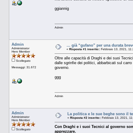
ggiannig
Admin
Admin
… già “gufano” per una durata breve
Administrator
«
Risposta #1 inserito::
Febbraio 13, 2021, 11
Hero Member
Oltre alle capacità di Draghi e dei suoi Tecnic
Scollegato
dalle sgrinfie dei politici, abbarbicati sul ca
governo.
Messaggi: 31.672
ggg
Admin
Admin
La politica e le sue beghe sono il 
Administrator
«
Risposta #2 inserito::
Febbraio 13, 2021, 11
Hero Member
Con Draghi e i suoi Tecnici al governo sono 
Scollegato
apprezzare.