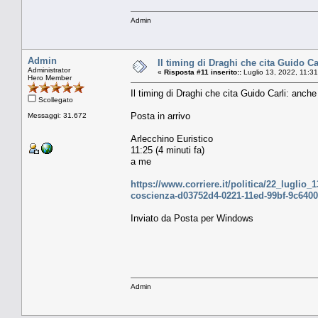
Admin
Admin
Il timing di Draghi che cita Guido Car
Administrator
«
Risposta #11 inserito::
Luglio 13, 2022, 11:3
Hero Member
Il timing di Draghi che cita Guido Carli: anche
Scollegato
Posta in arrivo
Messaggi: 31.672
Arlecchino Euristico
11:25 (4 minuti fa)
a me
https://www.corriere.it/politica/22_luglio_1
coscienza-d03752d4-0221-11ed-99bf-9c640
Inviato da Posta per Windows
Admin