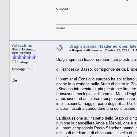
ciaooo
Admin
Arlecchino
Draghi sprona i leader europei: fate
Global Moderator
«
Risposta #8 inserito::
Ottobre 22, 2021, 11:
Hero Member
Draghi sprona i leader europei: fate presto sui
Scollegato
di Francesca Basso, corrispondente da Bruxe
Messaggi: 7.790
Il premier al Consiglio europeo ha sollecitato u
anche la questione sullo Stato di diritto in Pol
«Bisogna intervenire al più presto per limitare
transizione ecologica». Il premier Mario Drag
ambiziosi e ad accelerare sui prossimi passi.
implicazioni la maggior parte degli Stati Ue, è
ancora riusciti a concordare una conclusione 
La discussione sul rispetto dello Stato di dirit
riunione la cancelliera Angela Merkel, che è 
e il premier spagnolo Pedro Sánchez hanno in
quello di mediare e di abbassare il livello di