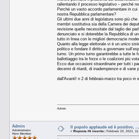
rallentando il processo legislativo – perché no
Perché un vasto accordo parlamentare in cui s
nostra Repubblica parlamentare?
Gli ultimi due anni di legislatura sono più ch
membri sostitutiva sia della Camera dei depu
revisione quelle necessitate dal taglio dei p
denunciato e si doterebbe la Repubblica di u
tutto in linea con le migliori democrazie mod
Quanto alla legge elettorale vi è un unico si
politico e fondare il diritto a governare sull’e
turno. Un primo turno garantirebbe a tutte le f
ballottaggio tra le forze o le coalizioni più vo
Ecco due occasioni straordinarie per tutti i par
decenni di ritardi, di inadempienze e di vane
dall'Avanti! n 2 di febbraio-marzo tra poco in 
Admin
Admin
Il popolo applaude ed è positivo,
Administrator
«
Risposta #6 inserito::
Febbraio 20, 2021, 11
Hero Member