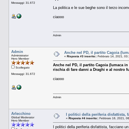
Messaggi: 31.672
La politica e le sue beghe sono il terzo incom
ciaooo
Admin
Admin
Anche nel PD, il partito Cagoia (luma
Administrator
«
Risposta #3 inserito::
Febbraio 14, 2021, 03
Hero Member
Anche nel PD, il partito Cagoia (lumaca in 
Scollegato
rischia di fare danni a Draghi e al nostro f
Messaggi: 31.672
ciaooo
Admin
Arlecchino
I politici della periferia disfattista
Global Moderator
«
Risposta #4 inserito::
Febbraio 16, 2021, 0
Hero Member
I politici della periferia disfattista, facciano u