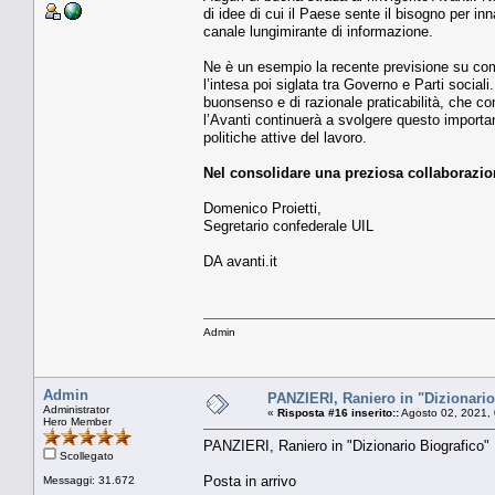
di idee di cui il Paese sente il bisogno per in
canale lungimirante di informazione.
Ne è un esempio la recente previsione su come
l’intesa poi siglata tra Governo e Parti social
buonsenso e di razionale praticabilità, che 
l’Avanti continuerà a svolgere questo important
politiche attive del lavoro.
Nel consolidare una preziosa collaborazion
Domenico Proietti,
Segretario confederale UIL
DA avanti.it
Admin
Admin
PANZIERI, Raniero in "Dizionario
Administrator
«
Risposta #16 inserito::
Agosto 02, 2021,
Hero Member
PANZIERI, Raniero in "Dizionario Biografico"
Scollegato
Posta in arrivo
Messaggi: 31.672