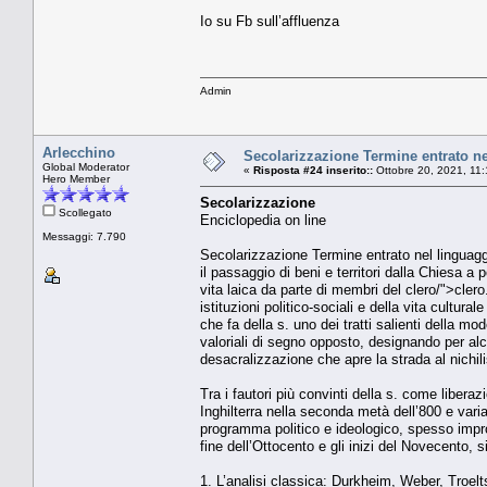
Io su Fb sull’affluenza
Admin
Arlecchino
Secolarizzazione Termine entrato nel
Global Moderator
«
Risposta #24 inserito::
Ottobre 20, 2021, 11
Hero Member
Secolarizzazione
Scollegato
Enciclopedia on line
Messaggi: 7.790
Secolarizzazione Termine entrato nel linguaggio
il passaggio di beni e territori dalla Chiesa a p
vita laica da parte di membri del clero/">cler
istituzioni politico-sociali e della vita cultura
che fa della s. uno dei tratti salienti della mo
valoriali di segno opposto, designando per al
desacralizzazione che apre la strada al nichil
Tra i fautori più convinti della s. come libera
Inghilterra nella seconda metà dell’800 e vari
programma politico e ideologico, spesso impron
fine dell’Ottocento e gli inizi del Novecento, si
1. L’analisi classica: Durkheim, Weber, Troel