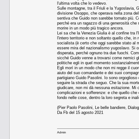
l'ultima volta che lo vedevo.
Sulle montagne, tra il Friuli e la Yugoslavia,
divisione Osoppo, che operava nella zona della
sentiva che Guido non sarebbe tornato più. Ce
perché era un ragazzo di una generosità ch
morire in un modo più tragico ancora.
Lei sa che la Venezia Giulia è al confine tra l
l'intero territorio e non soltanto quello che, in
socialista (è certo che oggi sarebbe stato al m
essere mira del nazionalismo yugoslavo. Si opp
disperata, perché ognuno tra due fuochi. Come
sicché Guido venne a trovarsi come nemici gli u
politiche egli in quel momento sostanzialment
Egli morì in un modo che non mi regge il cuore
aiuto del suo comandante e dei suoi compagn
partigiano Guido Pasolini. Io sono orgoglioso d
seguire la strada che seguo. Che la sua mort
giudicare, non mi dà nessuna esitazione. Mi 
complicazioni e sofferenze: e che quello che co
fondo nelle cose, dentro la loro segreta e inali
(Pier Paolo Pasolini, Le belle bandiere, Dialog
Da Fb del 15 agosto 2021
Admin