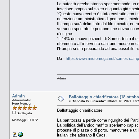
Le autorità greche stanno sperimentando un n
inserisce proprio sul solco di quanto già sper
“Questo nuovo centro è stato costruito con i s
detenzione amministrativa di persone richiedent
Il campo sarà delimitato dal filo spinato, entr
verranno spostate le persone che dovranno ess
d’origine.
“Il 14% dei nuovi pazienti di Samos tenta il s
riferimento all’intervento sanitario messo in 
l’Europa si sta preparando ad una possibile nu
Da -
https://www.micromega.net/samos-campo
Admin
Admin
Ballottaggio chiarificatore (18 ottob
Administrator
«
Risposta #23 inserito::
Ottobre 18, 2021, 05:
Hero Member
Ballottaggio chiarificatore
Scollegato
La partitocrazia perde come rigurgito dei Partiti
Messaggi: 31.672
La politica dell'antico muffito speriamo capisc
proteste di piazza o di porto, manovrate e uti
italiani che adorano il Caos.