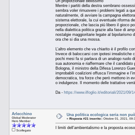
Un proporzionale bellissimo
Mentre i partiti della destra sembrano ossessio
sembra voler rimuovere i problemi legati a que
naturalmente, di avviare la campagna elettoral
sistema elettorale, la cui eventuale riforma 
proporzionale, che lascia più libero il gioco po
nella dialettica politica grazie alla fase di a
nostalgie maggioritarie legate al bipolarismo de
ora che si dia una mossa.
L’altro elemento che va chiarito è il profilo con
Invece di baloccarsi con ipotesi irrealistiche 
pochi mesi fa si parlava di un analogo ruolo d
sua autonomia e riaffermare che il candidato pr
Bologna, il ministro della Difesa Lorenzo Guer
improbabili coalizioni offusca l’immagine e l’
democratica, tra forze che però mettono in e
o indulgenze. Il momento delle trattative verrà
Da -
https://www.ilfoglio.it/editoriali/2021/0
Arlecchino
Una politica ecologica seria non può c
Global Moderator
«
Risposta #21 inserito::
Ottobre 01, 2021, 09:
Hero Member
I limiti dell’ambientalismo e la proposta ecoso
Scollegato