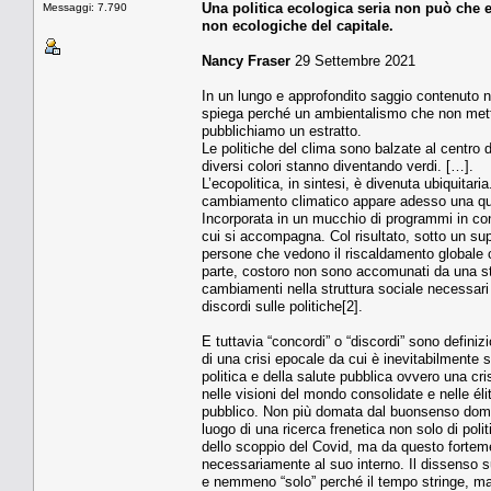
Una politica ecologica seria non può che es
Messaggi: 7.790
non ecologiche del capitale.
Nancy Fraser
29 Settembre 2021
In un lungo e approfondito saggio contenuto n
spiega perché un ambientalismo che non mett
pubblichiamo un estratto.
Le politiche del clima sono balzate al centro 
diversi colori stanno diventando verdi. […].
L’ecopolitica, in sintesi, è divenuta ubiquita
cambiamento climatico appare adesso una quest
Incorporata in un mucchio di programmi in con
cui si accompagna. Col risultato, sotto un su
persone che vedono il riscaldamento globale 
parte, costoro non sono accomunati da una st
cambiamenti nella struttura sociale necessar
discordi sulle politiche[2].
E tuttavia “concordi” o “discordi” sono definizi
di una crisi epocale da cui è inevitabilmente s
politica e della salute pubblica ovvero una cr
nelle visioni del mondo consolidate e nelle élit
pubblico. Non più domata dal buonsenso dominan
luogo di una ricerca frenetica non solo di polit
dello scoppio del Covid, ma da questo forteme
necessariamente al suo interno. Il dissenso su
e nemmeno “solo” perché il tempo stringe, ma a