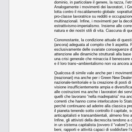
dominio, in particolare il genere, la razza, l’et
Analogamente i movimenti dei lavoratori, i Gre
lotta contro il riscaldamento globale: soprattut
pro-classe lavoratrice su redditi e occupazione
multinazionali. Infine, i movimenti per la deco
estrattivismo-imperialismo. Insieme alle corr
natura e dei nostri stili di vita. Ciascuna di q
Ciononostante, la condizione attuale di questi
(ancora) adeguata al compito che li aspetta. 
esclusivamente delle svariate conseguenze de
attenzione alle dinamiche strutturali alla ba
una crisi generale che minaccia il benessere di
e il loro trans¬ambientalismo non va ancora a
Qualcosa di simile vale anche per i movimenti 
(reazionari) ma anche per i Green New Dealer (p
nazionale-territoriale e la creazione di posti d
visione insufficientemente ampia e diversificat
alle costruzioni ma anche i lavoratori dei serv
quelli che lavorano “nella madrepatria” ma anche
correnti che hanno come interlocutore lo Stat
perché continuano ad aderire alla classica p
il pianeta tenendo sotto controllo il capital
anticapitalisti e transambientali, almeno fino 
Infine, gli attivisti della decrescita tendon
in un sistema capitalista (ovvero il “valore”)
beni, rapporti e attività capaci di soddisfare