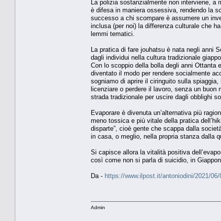
La polizia sostanzialmente non interviene, a 
è difesa in maniera ossessiva, rendendo la sc
successo a chi scompare è assumere un investi
inclusa (per noi) la differenza culturale che ha
lemmi tematici.
La pratica di fare jouhatsu è nata negli anni S
dagli individui nella cultura tradizionale giap
Con lo scoppio della bolla degli anni Ottanta 
diventato il modo per rendere socialmente accet
sogniamo di aprire il ciringuito sulla spiaggia
licenziare o perdere il lavoro, senza un buon m
strada tradizionale per uscire dagli obblighi s
Evaporare è divenuta un’alternativa più ragio
meno tossica e più vitale della pratica del
disparte”, cioè gente che scappa dalla societ
in casa, o meglio, nella propria stanza dalla 
Si capisce allora la vitalità positiva dell’evap
così come non si parla di suicidio, in Giappo
Da -
https://www.ilpost.it/antoniodini/202
Admin