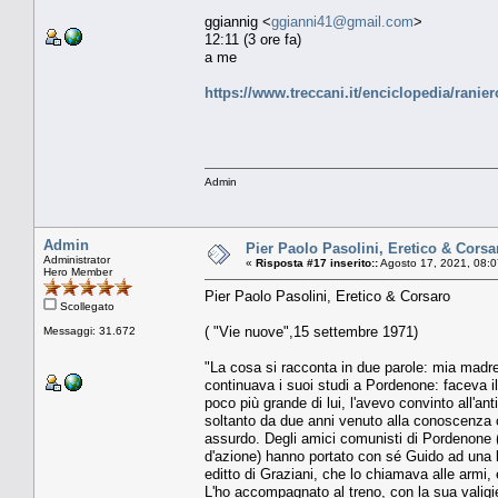
ggiannig <
ggianni41@gmail.com
>
12:11 (3 ore fa)
a me
https://www.treccani.it/enciclopedia/rani
Admin
Admin
Pier Paolo Pasolini, Eretico & Corsar
Administrator
«
Risposta #17 inserito::
Agosto 17, 2021, 08:0
Hero Member
Pier Paolo Pasolini, Eretico & Corsaro
Scollegato
( "Vie nuove",15 settembre 1971)
Messaggi: 31.672
"La cosa si racconta in due parole: mia madre,
continuava i suoi studi a Pordenone: faceva il
poco più grande di lui, l'avevo convinto all'a
soltanto da due anni venuto alla conoscenza 
assurdo. Degli amici comunisti di Pordenone (i
d'azione) hanno portato con sé Guido ad una l
editto di Graziani, che lo chiamava alle armi
L'ho accompagnato al treno, con la sua valigiet