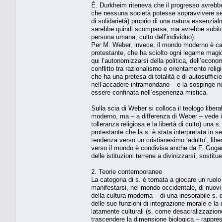
É. Durkheim riteneva che il progresso avrebbe p
che nessuna società potesse sopravvivere senz
di solidarietà) proprio di una natura essenzial
sarebbe quindi scomparsa, ma avrebbe subito 
persona umana, culto dell’individuo).
Per M. Weber, invece, il mondo moderno è carat
protestante, che ha sciolto ogni legame magico
qui l’autonomizzarsi della politica, dell’economia
conflitto tra razionalismo e orientamento reli
che ha una pretesa di totalità e di autosuffici
nell’accadere intramondano – e la sospinge ne
essere confinata nell’esperienza mistica.
Sulla scia di Weber si colloca il teologo liber
moderno, ma – a differenza di Weber – vede in
tolleranza religiosa e la libertà di culto) una
protestante che la s. è stata interpretata in s
tendenza verso un cristianesimo ‘adulto’, libe
verso il mondo è condivisa anche da F. Gogar
delle istituzioni terrene a divinizzarsi, sostit
2. Teorie contemporanee
La categoria di s. è tornata a giocare un ruolo
manifestarsi, nel mondo occidentale, di nuovi
della cultura moderna – di una inesorabile s.
delle sue funzioni di integrazione morale e la 
latamente culturali (s. come desacralizzazion
trascendere la dimensione biologica – rappres