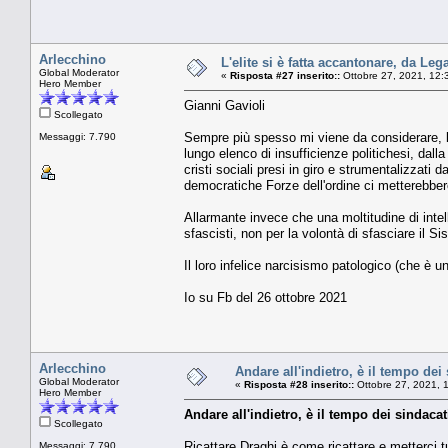
Arlecchino
L'elite si è fatta accantonare, da L
Global Moderator
«
Risposta #27 inserito::
Ottobre 27, 2021, 12:
Hero Member
Gianni Gavioli
Scollegato
Sempre più spesso mi viene da considerare, l
Messaggi: 7.790
lungo elenco di insufficienze politichesi, dal
cristi sociali presi in giro e strumentalizzati
democratiche Forze dell'ordine ci metterebber
Allarmante invece che una moltitudine di intell
sfascisti, non per la volontà di sfasciare il S
Il loro infelice narcisismo patologico (che è u
Io su Fb del 26 ottobre 2021
Arlecchino
Andare all'indietro, è il tempo dei 
Global Moderator
«
Risposta #28 inserito::
Ottobre 27, 2021, 
Hero Member
Andare all'indietro, è il tempo dei sindacat
Scollegato
Ricattare Draghi è come ricattare e metterci tu
Messaggi: 7.790