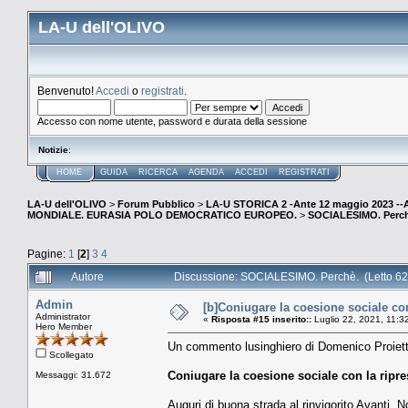
LA-U dell'OLIVO
Benvenuto!
Accedi
o
registrati
.
Accesso con nome utente, password e durata della sessione
Notizie
:
HOME
GUIDA
RICERCA
AGENDA
ACCEDI
REGISTRATI
LA-U dell'OLIVO
>
Forum Pubblico
>
LA-U STORICA 2 -Ante 12 maggio 2023 
MONDIALE. EURASIA POLO DEMOCRATICO EUROPEO.
>
SOCIALESIMO. Perch
Pagine:
1
[
2
]
3
4
Autore
Discussione: SOCIALESIMO. Perchè. (Letto 62
Admin
[b]Coniugare la coesione sociale co
Administrator
«
Risposta #15 inserito::
Luglio 22, 2021, 11:3
Hero Member
Un commento lusinghiero di Domenico Proietti
Scollegato
Coniugare la coesione sociale con la ripr
Messaggi: 31.672
Auguri di buona strada al rinvigorito Avanti. 