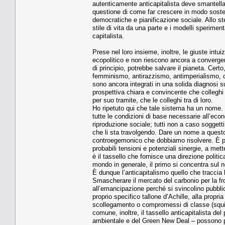
autenticamente anticapitalista deve smantellar
questione di come far crescere in modo sosten
democratiche e pianificazione sociale. Allo s
stile di vita da una parte e i modelli speriment
capitalista.
Prese nel loro insieme, inoltre, le giuste int
ecopolitico e non riescono ancora a converge
di principio, potrebbe salvare il pianeta. Certo
femminismo, antirazzismo, antimperialismo, c
sono ancora integrati in una solida diagnosi su
prospettiva chiara e convincente che colleghi
per suo tramite, che le colleghi tra di loro.
Ho ripetuto qui che tale sistema ha un nome.
tutte le condizioni di base necessarie all’eco
riproduzione sociale; tutti non a caso soggetti
che li sta travolgendo. Dare un nome a questo 
controegemonico che dobbiamo risolvere. È poss
probabili tensioni e potenziali sinergie, a met
è il tassello che fornisce una direzione politi
mondo in generale, il primo si concentra sul
È dunque l’anticapitalismo quello che traccia la
Smascherare il mercato del carbonio per la fro
all’emancipazione perché si svincolino pubblic
proprio specifico tallone d’Achille, alla propri
scollegamento o compromessi di classe (squilib
comune, inoltre, il tassello anticapitalista del 
ambientale e del Green New Deal – possono p