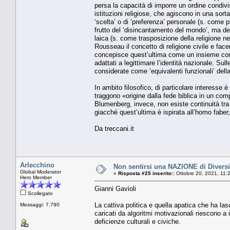
persa la capacità di imporre un ordine condivis
istituzioni religiose, che agiscono in una sort
‘scelta’ o di ‘preferenza’ personale (s. come p
frutto del ‘disincantamento del mondo’, ma della
laica (s. come trasposizione della religione n
Rousseau il concetto di religione civile e face
concepisce quest’ultima come un insieme condivi
adattati a legittimare l’identità nazionale. Sull
considerate come ‘equivalenti funzionali’ dell
In ambito filosofico, di particolare interesse 
traggono «origine dalla fede biblica in un co
Blumenberg, invece, non esiste continuità tra l
giacché quest’ultima è ispirata all’homo faber,
Da treccani.it
Arlecchino
Non sentirsi una NAZIONE di Diversi,
Global Moderator
«
Risposta #25 inserito::
Ottobre 20, 2021, 11:
Hero Member
Gianni Gavioli
Scollegato
La cattiva politica e quella apatica che ha la
Messaggi: 7.790
caricati da algoritmi motivazionali riescono a
deficienze culturali e civiche.