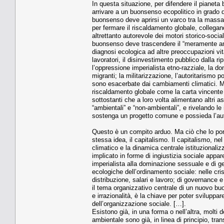
In questa situazione, per difendere il pianeta
arrivare a un buonsenso ecopolitico in grado d
buonsenso deve aprirsi un varco tra la massa d
per fermare il riscaldamento globale, collega
altrettanto autorevole dei motori storico-soc
buonsenso deve trascendere il “meramente ambie
diagnosi ecologica ad altre preoccupazioni vita
lavoratori, il disinvestimento pubblico dalla r
l’oppressione imperialista etno-razziale, la d
migranti; la militarizzazione, l’autoritarismo 
sono esacerbate dai cambiamenti climatici. Ma 
riscaldamento globale come la carta vincente c
sottostanti che a loro volta alimentano altri asp
“ambientali” e “non-ambientali”, e rivelando 
sostenga un progetto comune e possieda l’auto
Questo è un compito arduo. Ma ciò che lo porta
stessa idea, il capitalismo. Il capitalismo, n
climatico e la dinamica centrale istituzionali
implicato in forme di ingiustizia sociale appa
imperialista alla dominazione sessuale e di g
ecologiche dell’ordinamento sociale: nelle crisi
distribuzione, salari e lavoro; di governance 
il tema organizzativo centrale di un nuovo buon
e irrazionalità, è la chiave per poter svilupp
dell’organizzazione sociale. […].
Esistono già, in una forma o nell’altra, molti d
ambientale sono già, in linea di principio, tra