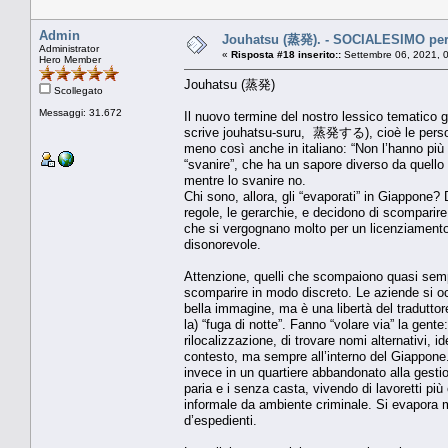
Admin
Jouhatsu (蒸発). - SOCIALESIMO per
Administrator
«
Risposta #18 inserito::
Settembre 06, 2021, 
Hero Member
Jouhatsu (蒸発)
Scollegato
Messaggi: 31.672
Il nuovo termine del nostro lessico tematico 
scrive jouhatsu-suru, 蒸発する), cioè le persone
meno così anche in italiano: “Non l’hanno più 
“svanire”, che ha un sapore diverso da quello 
mentre lo svanire no.
Chi sono, allora, gli “evaporati” in Giappone? 
regole, le gerarchie, e decidono di scomparire,
che si vergognano molto per un licenziamento,
disonorevole.
Attenzione, quelli che scompaiono quasi semp
scomparire in modo discreto. Le aziende si occ
bella immagine, ma è una libertà del tradutt
la) “fuga di notte”. Fanno “volare via” la gent
rilocalizzazione, di trovare nomi alternativi, id
contesto, ma sempre all’interno del Giappone.
invece in un quartiere abbandonato alla gestion
paria e i senza casta, vivendo di lavoretti pi
informale da ambiente criminale. Si evapora m
d’espedienti.