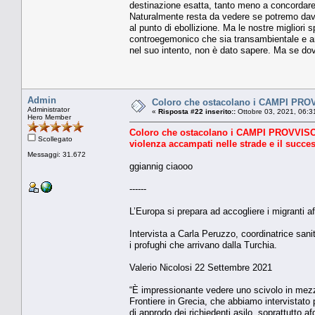
destinazione esatta, tanto meno a concordare 
Naturalmente resta da vedere se potremo davve
al punto di ebollizione. Ma le nostre migliori
controegemonico che sia transambientale e an
nel suo intento, non è dato sapere. Ma se do
Admin
Coloro che ostacolano i CAMPI PR
Administrator
«
Risposta #22 inserito::
Ottobre 03, 2021, 06:3
Hero Member
Coloro che ostacolano i CAMPI PROVVISO
Scollegato
violenza accampati nelle strade e il succes
Messaggi: 31.672
ggiannig ciaooo
------
L’Europa si prepara ad accogliere i migranti af
Intervista a Carla Peruzzo, coordinatrice sani
i profughi che arrivano dalla Turchia.
Valerio Nicolosi 22 Settembre 2021
“È impressionante vedere uno scivolo in mezzo
Frontiere in Grecia, che abbiamo intervistato 
di approdo dei richiedenti asilo, soprattutto a