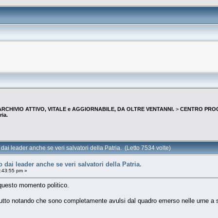
--ARCHIVIO ATTIVO, VITALE e AGGIORNABILE, DA OLTRE VENTANNI.
>
CENTRO PROGR
ria.
 dai leader anche se veri salvatori della Patria. (Letto 7534 volte)
o dai leader anche se veri salvatori della Patria.
:43:55 pm »
questo momento politico.
tutto notando che sono completamente avulsi dal quadro emerso nelle urne a s