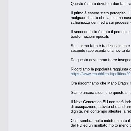
Questo è stato dovuto a due fatti so
Il primo è essere stato percepito, 
malgrado il fatto che la crisi ha na
schiamazzi dei media sui processi 
Il secondo fatto è stato il percepir
trasformazioni epocali.
Se il primo fatto è tradizionalmente
secondo rappresenta una novità da u
Da questo dovremmo trarre insegnamen
Ricordiamo la popolarità raggiunta d
https://www.repubblica.it/politica/
Ora riscontriamo che Mario Draghi h
Siamo ancora sicuri che questo si tr
Il Next Generation EU non sarà indo
di occupazione, attività che andranno
dignità, nel contempo allestire la re
Così sembra molto indeterminato il 
del PD ed un risultato molto meno 