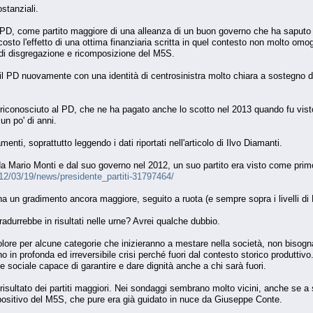
stanziali.
il PD, come partito maggiore di una alleanza di un buon governo che ha saputo 
scosto l'effetto di una ottima finanziaria scritta in quel contesto non molto om
di disgregazione e ricomposizione del M5S.
e il PD nuovamente con una identità di centrosinistra molto chiara a sostegno 
 riconosciuto al PD, che ne ha pagato anche lo scotto nel 2013 quando fu visto 
n po' di anni.
ti, soprattutto leggendo i dati riportati nell'articolo di Ilvo Diamanti.
a Mario Monti e dal suo governo nel 2012, un suo partito era visto come primo 
2012/03/19/news/presidente_partiti-31797464/
a un gradimento ancora maggiore, seguito a ruota (e sempre sopra i livelli d
adurrebbe in risultati nelle urne? Avrei qualche dubbio.
lore per alcune categorie che inizieranno a mestare nella società, non bisog
 in profonda ed irreversibile crisi perché fuori dal contesto storico produttivo. A
te sociale capace di garantire e dare dignità anche a chi sarà fuori.
risultato dei partiti maggiori. Nei sondaggi sembrano molto vicini, anche se a
positivo del M5S, che pure era già guidato in nuce da Giuseppe Conte.