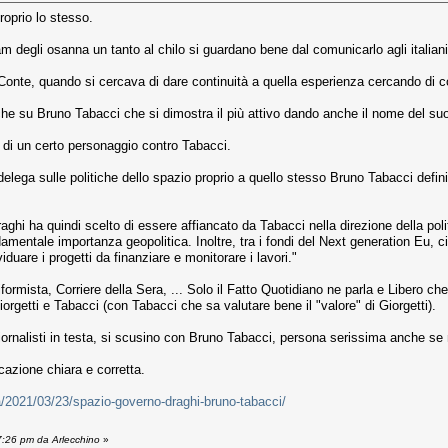
oprio lo stesso.
m degli osanna un tanto al chilo si guardano bene dal comunicarlo agli italiani
n Conte, quando si cercava di dare continuità a quella esperienza cercando di co
che su Bruno Tabacci che si dimostra il più attivo dando anche il nome del s
i di un certo personaggio contro Tabacci.
delega sulle politiche dello spazio proprio a quello stesso Bruno Tabacci defi
aghi ha quindi scelto di essere affiancato da Tabacci nella direzione della polit
damentale importanza geopolitica. Inoltre, tra i fondi del Next generation Eu, c
duare i progetti da finanziare e monitorare i lavori."
ormista, Corriere della Sera, ... Solo il Fatto Quotidiano ne parla e Libero che
 Giorgetti e Tabacci (con Tabacci che sa valutare bene il "valore" di Giorgetti).
iornalisti in testa, si scusino con Bruno Tabacci, persona serissima anche se n
azione chiara e corretta.
ica/2021/03/23/spazio-governo-draghi-bruno-tabacci/
7:26 pm da Arlecchino
»