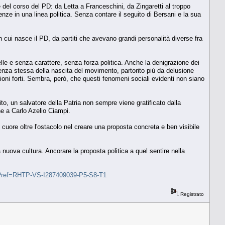
 del corso del PD: da Letta a Franceschini, da Zingaretti al troppo
nze in una linea politica. Senza contare il seguito di Bersani e la sua
 cui nasce il PD, da partiti che avevano grandi personalità diverse fra
 e senza carattere, senza forza politica. Anche la denigrazione dei
enza stessa della nascita del movimento, partorito più da delusione
zioni forti. Sembra, però, che questi fenomeni sociali evidenti non siano
ito, un salvatore della Patria non sempre viene gratificato dalla
e a Carlo Azelio Ciampi.
l cuore oltre l'ostacolo nel creare una proposta concreta e ben visibile
ova cultura. Ancorare la proposta politica a quel sentire nella
30/?ref=RHTP-VS-I287409039-P5-S8-T1
Registrato