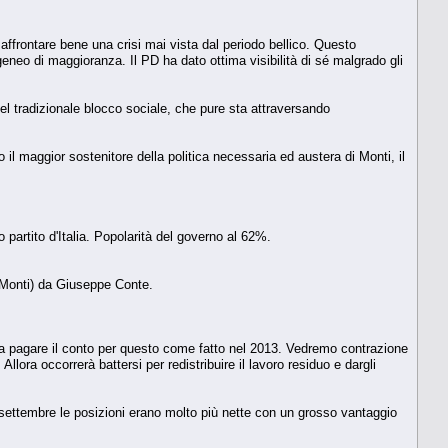
affrontare bene una crisi mai vista dal periodo bellico. Questo
ogeneo di maggioranza. Il PD ha dato ottima visibilità di sé malgrado gli
del tradizionale blocco sociale, che pure sta attraversando
il maggior sostenitore della politica necessaria ed austera di Monti, il
partito d'Italia. Popolarità del governo al 62%.
i Monti) da Giuseppe Conte.
na pagare il conto per questo come fatto nel 2013. Vedremo contrazione
llora occorrerà battersi per redistribuire il lavoro residuo e dargli
 settembre le posizioni erano molto più nette con un grosso vantaggio