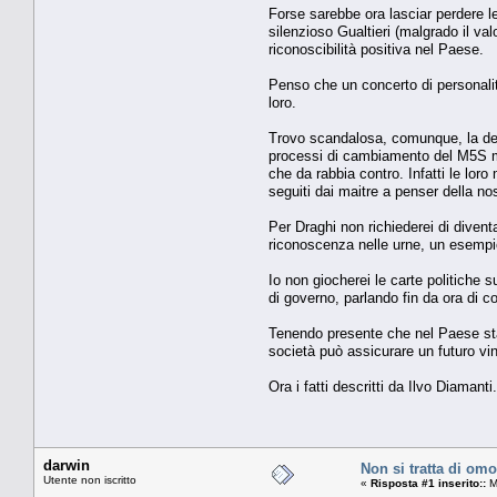
Forse sarebbe ora lasciar perdere le
silenzioso Gualtieri (malgrado il va
riconoscibilità positiva nel Paese.
Penso che un concerto di personalità
loro.
Trovo scandalosa, comunque, la den
processi di cambiamento del M5S mi 
che da rabbia contro. Infatti le lor
seguiti dai maitre a penser della n
Per Draghi non richiederei di diventa
riconoscenza nelle urne, un esempio
Io non giocherei le carte politiche s
di governo, parlando fin da ora di co
Tenendo presente che nel Paese stan
società può assicurare un futuro vi
Ora i fatti descritti da Ilvo Diamanti
darwin
Non si tratta di om
Utente non iscritto
«
Risposta #1 inserito::
M