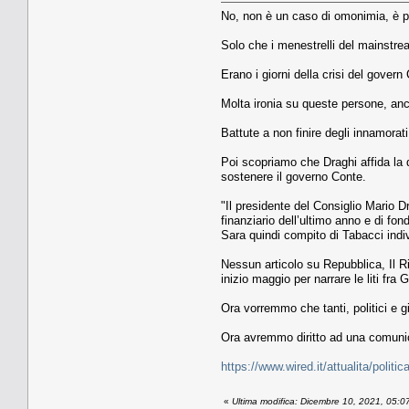
No, non è un caso di omonimia, è pr
Solo che i menestrelli del mainstrea
Erano i giorni della crisi del gover
Molta ironia su queste persone, an
Battute a non finire degli innamorat
Poi scopriamo che Draghi affida la 
sostenere il governo Conte.
"Il presidente del Consiglio Mario Dr
finanziario dell’ultimo anno e di fon
Sara quindi compito di Tabacci indivi
Nessun articolo su Repubblica, Il Rif
inizio maggio per narrare le liti fra
Ora vorremmo che tanti, politici e g
Ora avremmo diritto ad una comunic
https://www.wired.it/attualita/polit
«
Ultima modifica: Dicembre 10, 2021, 05:0