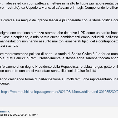
 timidezze ed con compattezza mettere in risalto le figure più rappresentative
lore mostrato), da Cuperlo a Fiano, alla Ascani e Tinagli. Componendo le differe
 diverse sia meglio del grande leader e più coerente con la storia politica con
igrazione continua a mezzo stampa che descrive il PD come un partito imbelle
lascia perplesso, a mio parere questi cambiamenti erano ineludibili nell'ess
o manifestazioni non hanno assunto mai toni esasperati tipici delle contrapposi
ostra stampa.
re rappresentanza politica di parte, la storia di Scelta Civica è lì a far da mon
 su tutti Ferruccio Parri. Probabilmente la stessa sorte sarebbe toccata anch
ull'elezione di un degno Presidente della Repubblica, lo abbiamo già, getterei i
se concrete con chi ci vuol stare senza illusioni di false fedeltà.
no crescendo forme di partecipazione su molti temi, che rappresentano una nu
ncente.
.
https://rep.repubblica.it/pwa/generale/2021/05/14/news/diamanti-3010552
onimia.
aggio 18, 2021, 09:24:47 pm »