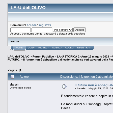
LA-U dell'OLIVO
Benvenuto!
Accedi
o
registrati
.
Accesso con nome utente, password e durata della sessione
Notizie
:
HOME
GUIDA
RICERCA
AGENDA
ACCEDI
REGISTRATI
LA-U dell'OLIVO
>
Forum Pubblico
>
LA-U STORICA 2 -Ante 12 maggio 2023 
FUTURO.
>
Il futuro non è abbagliato dai leader anche se veri salvatori della Pat
Pagine: [
1
]
Autore
Discussione: Il futuro non è abbagliato
darwin
Il futuro non è abbagliat
Utente non iscritto
«
inserito::
Maggio 15, 2021, 09
È fondamentale essere e capire in 
Ho molti dubbi sui sondaggi, sopra
Paese.