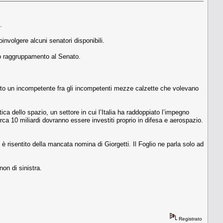
.
involgere alcuni senatori disponibili.
uo raggruppamento al Senato.
nito un incompetente fra gli incompetenti mezze calzette che volevano
ica dello spazio, un settore in cui l’Italia ha raddoppiato l’impegno
irca 10 miliardi dovranno essere investiti proprio in difesa e aerospazio.
 è risentito della mancata nomina di Giorgetti. Il Foglio ne parla solo ad
on di sinistra.
Registrato