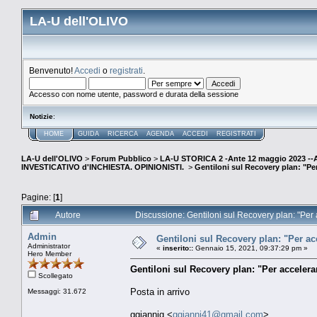
LA-U dell'OLIVO
Benvenuto!
Accedi
o
registrati
.
Accesso con nome utente, password e durata della sessione
Notizie
:
HOME
GUIDA
RICERCA
AGENDA
ACCEDI
REGISTRATI
LA-U dell'OLIVO
>
Forum Pubblico
>
LA-U STORICA 2 -Ante 12 maggio 2023 
INVESTICATIVO d'INCHIESTA. OPINIONISTI.
>
Gentiloni sul Recovery plan: "Per
Pagine: [
1
]
Autore
Discussione: Gentiloni sul Recovery plan: "Per a
Admin
Gentiloni sul Recovery plan: "Per acc
Administrator
«
inserito::
Gennaio 15, 2021, 09:37:29 pm »
Hero Member
Gentiloni sul Recovery plan: "Per accelerar
Scollegato
Posta in arrivo
Messaggi: 31.672
ggiannig <
ggianni41@gmail.com
>