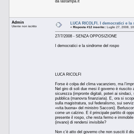
da lastampa.it
Admin
LUCA RICOLFI. I democratici e la
Utente non iscritto
«
Risposta #12 inserito::
Luglio 27, 2008, 1
27/7/2008 - SENZA OPPOSIZIONE
I democratici e la sindrome del rospo
LUCA RICOLFI
Forse è colpa del clima vacanziero, ma l’im
Nel giro di soli due mesi il governo è riuscito 
sicurezza (impronte digitali, poteri ai sindaci
pubblica (manovra finanziaria). E, ora si scopr
sulla magistratura, sul federalismo, sui servizi
«vita buona» del ministro Sacconi). Berlusconi si
come un calzino. E il principale partito di op
presente il rospo, che resta fermo e immobile 
(invano) di rendersi invisibile?
Non c’è atto del governo che non susciti il di