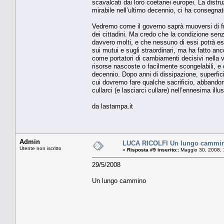
scavalcati dai loro coetanei europei. La distru
mirabile nell’ultimo decennio, ci ha consegna
Vedremo come il governo saprà muoversi di front
dei cittadini. Ma credo che la condizione sen
davvero molti, e che nessuno di essi potrà ess
sui mutui e sugli straordinari, ma ha fatto anc
come portatori di cambiamenti decisivi nella v
risorse nascoste o facilmente scongelabili, e 
decennio. Dopo anni di dissipazione, superfi
cui dovremo fare qualche sacrificio, abbandon
cullarci (e lasciarci cullare) nell’ennesima illu
da lastampa.it
Admin
LUCA RICOLFI Un lungo cammi
Utente non iscritto
«
Risposta #9 inserito::
Maggio 30, 2008, 
29/5/2008
Un lungo cammino