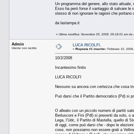
Un programma del genere, allo stato attuale, 
Esso ha però forse il vantaggio di salvare le r
stesso di non ignorare le ragioni che portano og
da lastampa.it
«
Ultima modifica: Novembre 05, 2008, 09:18:01 am da
Admin
LUCA RICOLFI.
Utente non iscritto
«
Risposta #1 inserito::
Febbraio 10, 2008,
10/2/2008
Incantesimo finito
LUCA RICOLFI
Nessuno sa ancora con certezza che cosa tro
Può darsi che il Partito democratico (Pd) si pr
O alleato con un piccolo numero di partiti satell
Berlusconi e Fini (Pdl) si presenti da solo, o 
Lega, l’Udc, il Partito di Mastella, quello di S
di oggi, come può darsi che - dopo le elezion
cose, non possiamo non essere grati a Veltroni