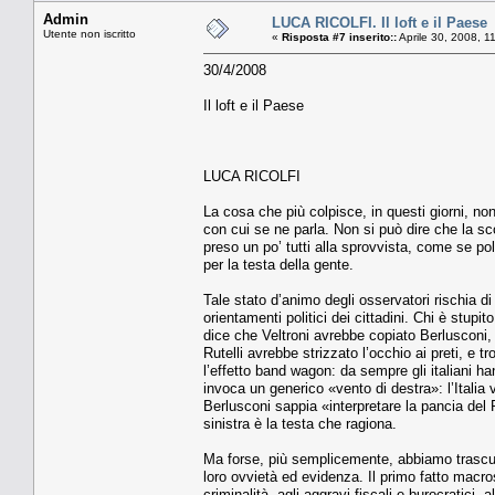
Admin
LUCA RICOLFI. Il loft e il Paese
Utente non iscritto
«
Risposta #7 inserito::
Aprile 30, 2008, 1
30/4/2008
Il loft e il Paese
LUCA RICOLFI
La cosa che più colpisce, in questi giorni, non
con cui se ne parla. Non si può dire che la s
preso un po’ tutti alla sprovvista, come se pol
per la testa della gente.
Tale stato d’animo degli osservatori rischia di
orientamenti politici dei cittadini. Chi è stupi
dice che Veltroni avrebbe copiato Berlusconi, i
Rutelli avrebbe strizzato l’occhio ai preti, e t
l’effetto band wagon: da sempre gli italiani ha
invoca un generico «vento di destra»: l’Italia 
Berlusconi sappia «interpretare la pancia del
sinistra è la testa che ragiona.
Ma forse, più semplicemente, abbiamo trascura
loro ovvietà ed evidenza. Il primo fatto macros
criminalità, agli aggravi fiscali e burocratici