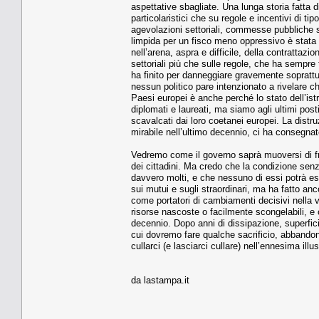
aspettative sbagliate. Una lunga storia fatta di 
particolaristici che su regole e incentivi di ti
agevolazioni settoriali, commesse pubbliche s
limpida per un fisco meno oppressivo è stata 
nell’arena, aspra e difficile, della contrattazio
settoriali più che sulle regole, che ha sempre
ha finito per danneggiare gravemente soprattutt
nessun politico pare intenzionato a rivelare ch
Paesi europei è anche perché lo stato dell’istr
diplomati e laureati, ma siamo agli ultimi pos
scavalcati dai loro coetanei europei. La distru
mirabile nell’ultimo decennio, ci ha consegna
Vedremo come il governo saprà muoversi di front
dei cittadini. Ma credo che la condizione sen
davvero molti, e che nessuno di essi potrà ess
sui mutui e sugli straordinari, ma ha fatto anc
come portatori di cambiamenti decisivi nella v
risorse nascoste o facilmente scongelabili, e 
decennio. Dopo anni di dissipazione, superfi
cui dovremo fare qualche sacrificio, abbandon
cullarci (e lasciarci cullare) nell’ennesima illu
da lastampa.it