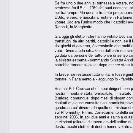
Se fra uno o due anni si tornasse a votare, no
perdesse fra il 5 e il 10% dei suoi consensi
nel frattempo. Ma queste tre finte profezie mi 
L’Udc, è vero, è riuscita a restare in Parlament
votare Udc era l’unico modo che i cattolici a
Rotondi, la Margherita.
Già oggi gli elettori che hanno votato Udc si
transfughi da altri partiti, cattolici e non: se 
dai giochi di governo, è verosimile che molti ele
voto. Diversa è la situazione dell’estrema sin
guidata da persone del tutto prive di senso co
la sinistra estrema - sommando Sinistra Arcob
potrebbe tornare all’ovile, dopo essere stato i
In breve: se restasse tutta unita, e fosse gui
tornare in Parlamento e - aggiungo io - fareb
Resta il Pd. Capisco che i suoi dirigenti non
nostra rimonta è stata formidabile, il risultat
(curioso, comunque, dopo mesi di slogan come 
risultati di alcune consultazioni amministrativ
quadro un po’ diverso da quello ottimistico ch
sul Riformista). Primo. L’arretramento della si
zero nel 2006, in soli due anni è salito a qua
le elezioni (allora il distacco era dell’ordine 
destra, pochi elettori di destra hanno votato a 