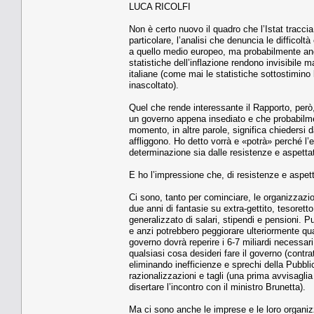
LUCA RICOLFI
Non è certo nuovo il quadro che l’Istat tracc
particolare, l’analisi che denuncia le difficolt
a quello medio europeo, ma probabilmente anch
statistiche dell’inflazione rendono invisibile 
italiane (come mai le statistiche sottostimino 
inascoltato).
Quel che rende interessante il Rapporto, però,
un governo appena insediato e che probabilment
momento, in altre parole, significa chiedersi d
affliggono. Ho detto vorrà e «potrà» perché l’
determinazione sia dalle resistenze e aspetta
E ho l’impressione che, di resistenze e aspet
Ci sono, tanto per cominciare, le organizzazio
due anni di fantasie su extra-gettito, tesorett
generalizzato di salari, stipendi e pensioni. P
e anzi potrebbero peggiorare ulteriormente quan
governo dovrà reperire i 6-7 miliardi necessar
qualsiasi cosa desideri fare il governo (contrat
eliminando inefficienze e sprechi della Pubbl
razionalizzazioni e tagli (una prima avvisaglia
disertare l’incontro con il ministro Brunetta).
Ma ci sono anche le imprese e le loro organiz