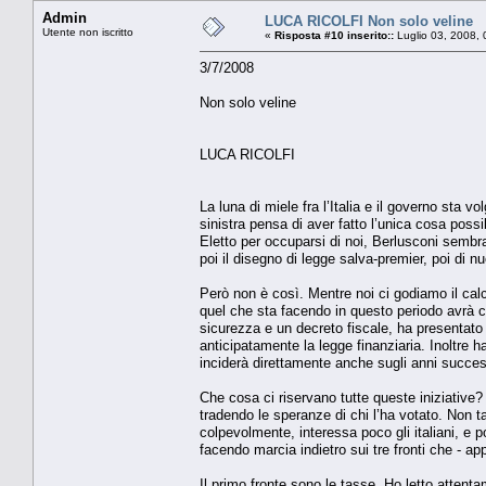
Admin
LUCA RICOLFI Non solo veline
Utente non iscritto
«
Risposta #10 inserito::
Luglio 03, 2008, 
3/7/2008
Non solo veline
LUCA RICOLFI
La luna di miele fra l’Italia e il governo sta
sinistra pensa di aver fatto l’unica cosa possi
Eletto per occuparsi di noi, Berlusconi sembra 
poi il disegno di legge salva-premier, poi di nuo
Però non è così. Mentre noi ci godiamo il calc
quel che sta facendo in questo periodo avrà c
sicurezza e un decreto fiscale, ha presentat
anticipatamente la legge finanziaria. Inoltre 
inciderà direttamente anche sugli anni succes
Che cosa ci riservano tutte queste iniziative
tradendo le speranze di chi l’ha votato. Non 
colpevolmente, interessa poco gli italiani, e 
facendo marcia indietro sui tre fronti che - ap
Il primo fronte sono le tasse. Ho letto atten