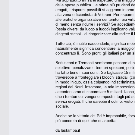
Ma soprattutto mi sarei aspettato una maggior
della spesa pubblica. Le stime più prudenti de
erogati, i risparmi possibili si aggirano intor
alla vena efficientista di Veltroni. Per risparmi
alle pratiche organizzative dei territori più vi
di meno senza ridurre i servizi? Se accettiamo 
(ossia diversi da luogo a luogo) implicano valut
dirigenti stessi - di riorganizzare alla radice il
Tutto ciò, è inutile nasconderlo, significa mob
naturalmente significa concentrare la maggior p
concentrato lì. Sono pronti gli italiani per un 
Berlusconi e Tremonti sembrano pensare di no
selettivo: penalizzare i territori spreconi, pe
ha fatto bene i suoi conti. Se tagliasse 15 mi
troverebbe a fronteggiare i blocchi stradali (c
in modo iniquo, ossia colpendo indiscriminatam
regioni del Nord. Insomma, la mia impressione
accontentiamo di risparmiare 5 miliardi l'anno
che i territori cui vengono imposti i tagli più
servizi erogati. Il che sarebbe il colmo, visto 
sociale.
Anche se la vittoria del Pd è improbabile, fo
più concreta di quel che ci aspetta.
da lastampa.it