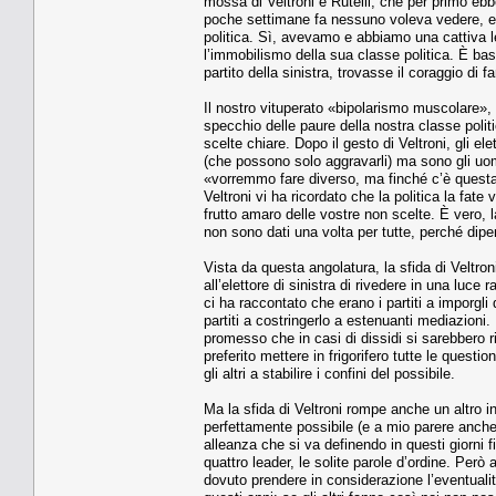
mossa di Veltroni e Rutelli, che per primo ebb
poche settimane fa nessuno voleva vedere, e ci
politica. Sì, avevamo e abbiamo una cattiva le
l’immobilismo della sua classe politica. È bas
partito della sinistra, trovasse il coraggio d
Il nostro vituperato «bipolarismo muscolare», di
specchio delle paure della nostra classe politi
scelte chiare. Dopo il gesto di Veltroni, gli el
(che possono solo aggravarli) ma sono gli uom
«vorremmo fare diverso, ma finché c’è questa l
Veltroni vi ha ricordato che la politica la fate 
frutto amaro delle vostre non scelte. È vero, la
non sono dati una volta per tutte, perché dip
Vista da questa angolatura, la sfida di Veltro
all’elettore di sinistra di rivedere in una luce
ci ha raccontato che erano i partiti a imporgli d
partiti a costringerlo a estenuanti mediazioni
promesso che in casi di dissidi si sarebbero r
preferito mettere in frigorifero tutte le quest
gli altri a stabilire i confini del possibile.
Ma la sfida di Veltroni rompe anche un altro in
perfettamente possibile (e a mio parere anche
alleanza che si va definendo in questi giorni fin
quattro leader, le solite parole d’ordine. Per
dovuto prendere in considerazione l’eventualità