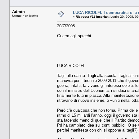
Admin
LUCA RICOLFI. I democratici e la
Utente non iscritto
«
Risposta #11 inserito::
Luglio 20, 2008, 09
20/7/2008
Guerra agli sprechi
LUCA RICOLFI
Tagli alla sanità. Tagli alla scuola. Tagli all’uni
manovra per il triennio 2009-2011 che il gove
guerra, infatti, la vivono gli interessi colpiti:
con il ministro dell’Economia, i sindaci si arr
finalmente tutti in piazza. Alla manifestazione d
ritrovano di nuovo insieme, o «uniti nella lot
Però c’è qualcosa che non torna. Prima delle 
ritmo di 15 miliardi l’anno, oggi il governo st
sta facendo meno di quel che il Partito democ
Pd ha cambiato idea sui conti pubblici. O se V
perché manifesta con chi si oppone ai tagli?).