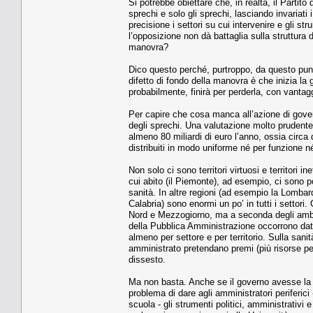
Si potrebbe obiettare che, in realtà, il Partit
sprechi e solo gli sprechi, lasciando invariati
precisione i settori su cui intervenire e gli st
l’opposizione non dà battaglia sulla struttura 
manovra?
Dico questo perché, purtroppo, da questo punto
difetto di fondo della manovra è che inizia la
probabilmente, finirà per perderla, con vantagg
Per capire che cosa manca all’azione di govern
degli sprechi. Una valutazione molto prudente
almeno 80 miliardi di euro l’anno, ossia circa di
distribuiti in modo uniforme né per funzione né 
Non solo ci sono territori virtuosi e territori i
cui abito (il Piemonte), ad esempio, ci sono p
sanità. In altre regioni (ad esempio la Lombard
Calabria) sono enormi un po’ in tutti i settori.
Nord e Mezzogiorno, ma a seconda degli ambiti
della Pubblica Amministrazione occorrono dati di
almeno per settore e per territorio. Sulla san
amministrato pretendano premi (più risorse per
dissesto.
Ma non basta. Anche se il governo avesse la c
problema di dare agli amministratori periferici 
scuola - gli strumenti politici, amministrativi