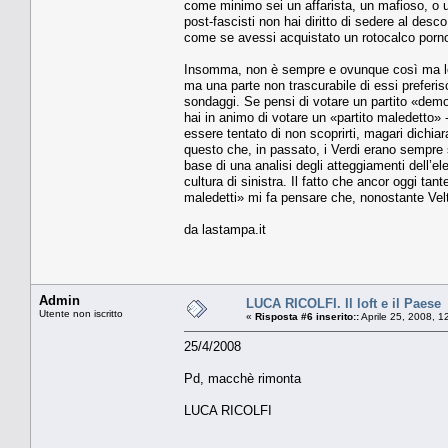
come minimo sei un affarista, un mafioso, o un
post-fascisti non hai diritto di sedere al desco
come se avessi acquistato un rotocalco porn
Insomma, non è sempre e ovunque così ma lo è
ma una parte non trascurabile di essi preferis
sondaggi. Se pensi di votare un partito «demo
hai in animo di votare un «partito maledetto» -
essere tentato di non scoprirti, magari dichiar
questo che, in passato, i Verdi erano sempre 
base di una analisi degli atteggiamenti dell’ele
cultura di sinistra. Il fatto che ancor oggi tan
maledetti» mi fa pensare che, nonostante Veltro
da lastampa.it
Admin
LUCA RICOLFI. Il loft e il Paese
Utente non iscritto
«
Risposta #6 inserito::
Aprile 25, 2008, 1
25/4/2008
Pd, macchè rimonta
LUCA RICOLFI