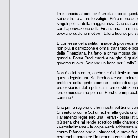
La minaccia al premier è un classico di questa
sei costretto a fare le valigie. Più o meno scop
singoli politici della maggioranza. Che ora ci
con l’approvazione della Finanziaria - la mina
avevano qualche motivo - talora buono, più spe
E con essa della solita miriade di provvedimen
non più, il carrozzone è ormai transitato e pos
della Finanziaria, ha fatto la prima mossa del 
gongola. Forse Prodi cadrà e nel giro di qu
governo nuovo. Sarebbe un bene per l’Italia?
Non è affatto detto, anche se è difficile imm
questa legislatura. Se Prodi dovesse cadere l
problemi della gente comune - potere di acquist
professionisti della politica: riforme istituzi
loro e noiosissimo per noi. Perché è improbab
comune?
Una prima ragione è che i nostri politici si so
Si sentono come Schumacher alla guida di una
Parlamento regali loro una Ferrari - ossia ist
più seria che mi rende scettico sulle chance 
- verosimilmente - la colpa verrà addossata a 
contro Rifondazione e i sindacati, e proverà
però mai mantenere l’impegno a causa dell’opp