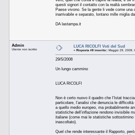
questi signori il contatto con la realtà sembr
Paese vivono. Se la gente li vede come una cas
inarrivabile e separato, lontano mille miglia da
DA lastampa.it
Admin
LUCA RICOLFI Voti del Sud
Utente non iscritto
«
Risposta #8 inserito::
Maggio 29, 2008, 
29/5/2008
Un lungo cammino
LUCA RICOLFI
Non è certo nuovo il quadro che l’Istat tracc
particolare, l’analisi che denuncia le difficolt
a quello medio europeo, ma probabilmente anch
statistiche dell’inflazione rendono invisibile 
italiane (come mai le statistiche sottostimino 
inascoltato).
Quel che rende interessante il Rapporto, però,