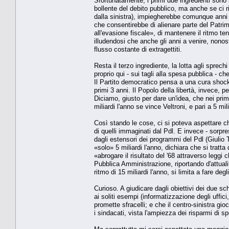
Sfortunatamente, i primi due ingredienti sono 
bollente del debito pubblico, ma anche se ci r
dalla sinistra), impiegherebbe comunque anni d
che consentirebbe di alienare parte del Patrim
all'evasione fiscale», di mantenere il ritmo te
illudendosi che anche gli anni a venire, nonos
flusso costante di extragettiti.
Resta il terzo ingrediente, la lotta agli sprech
proprio qui - sui tagli alla spesa pubblica - c
Il Partito democratico pensa a una cura shock
primi 3 anni. Il Popolo della libertà, invece, 
Diciamo, giusto per dare un'idea, che nei primi
miliardi l'anno se vince Veltroni, e pari a 5 mi
Così stando le cose, ci si poteva aspettare ch
di quelli immaginati dal Pdl. E invece - sorpre
dagli estensori dei programmi del Pdl (Giulio
«solo» 5 miliardi l'anno, dichiara che si tratt
«abrogare il risultato del '68 attraverso leggi 
Pubblica Amministrazione, riportando d'attualit
ritmo di 15 miliardi l'anno, si limita a fare d
Curioso. A giudicare dagli obiettivi dei due sc
ai soliti esempi (informatizzazione degli uffici
promette sfracelli; e che il centro-sinistra g
i sindacati, vista l'ampiezza dei risparmi di 