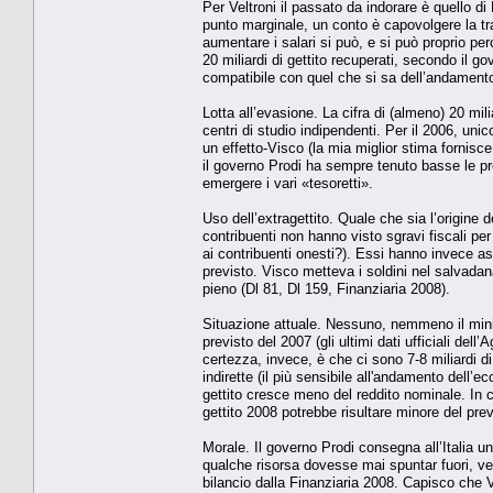
Per Veltroni il passato da indorare è quello 
punto marginale, un conto è capovolgere la tra
aumentare i salari si può, e si può proprio pe
20 miliardi di gettito recuperati, secondo il 
compatibile con quel che si sa dell’andamento
Lotta all’evasione. La cifra di (almeno) 20 mil
centri di studio indipendenti. Per il 2006, un
un effetto-Visco (la mia miglior stima fornis
il governo Prodi ha sempre tenuto basse le prev
emergere i vari «tesoretti».
Uso dell’extragettito. Quale che sia l’origine d
contribuenti non hanno visto sgravi fiscali per 
ai contribuenti onesti?). Essi hanno invece as
previsto. Visco metteva i soldini nel salvadan
pieno (Dl 81, Dl 159, Finanziaria 2008).
Situazione attuale. Nessuno, nemmeno il minis
previsto del 2007 (gli ultimi dati ufficiali de
certezza, invece, è che ci sono 7-8 miliardi d
indirette (il più sensibile all'andamento dell’
gettito cresce meno del reddito nominale. In 
gettito 2008 potrebbe risultare minore del pre
Morale. Il governo Prodi consegna all’Italia u
qualche risorsa dovesse mai spuntar fuori, ve
bilancio dalla Finanziaria 2008. Capisco che V