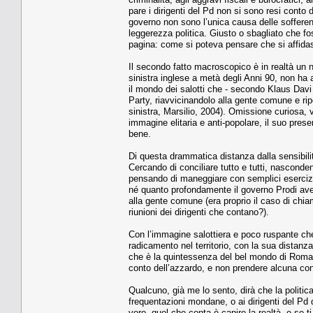
pare i dirigenti del Pd non si sono resi conto 
governo non sono l’unica causa delle sofferenz
leggerezza politica. Giusto o sbagliato che fos
pagina: come si poteva pensare che si affida
Il secondo fatto macroscopico è in realtà un n
sinistra inglese a metà degli Anni 90, non ha 
il mondo dei salotti che - secondo Klaus Davi 
Party, riavvicinandolo alla gente comune e rip
sinistra, Marsilio, 2004). Omissione curiosa, v
immagine elitaria e anti-popolare, il suo prese
bene.
Di questa drammatica distanza dalla sensibilità 
Cercando di conciliare tutto e tutti, nasconde
pensando di maneggiare con semplici esercizi v
né quanto profondamente il governo Prodi avess
alla gente comune (era proprio il caso di chi
riunioni dei dirigenti che contano?).
Con l’immagine salottiera e poco ruspante che
radicamento nel territorio, con la sua distanza
che è la quintessenza del bel mondo di Roma, 
conto dell’azzardo, e non prendere alcuna con
Qualcuno, già me lo sento, dirà che la politica
frequentazioni mondane, o ai dirigenti del Pd 
vero, quel che conta è capire la realtà, e se t