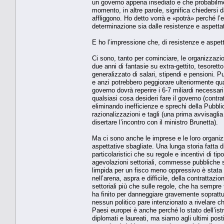
un governo appena insediato e che probabilment
momento, in altre parole, significa chiedersi d
affliggono. Ho detto vorrà e «potrà» perché l’
determinazione sia dalle resistenze e aspetta
E ho l’impressione che, di resistenze e aspet
Ci sono, tanto per cominciare, le organizzazio
due anni di fantasie su extra-gettito, tesorett
generalizzato di salari, stipendi e pensioni. P
e anzi potrebbero peggiorare ulteriormente quan
governo dovrà reperire i 6-7 miliardi necessar
qualsiasi cosa desideri fare il governo (contrat
eliminando inefficienze e sprechi della Pubbl
razionalizzazioni e tagli (una prima avvisaglia
disertare l’incontro con il ministro Brunetta).
Ma ci sono anche le imprese e le loro organiz
aspettative sbagliate. Una lunga storia fatta di 
particolaristici che su regole e incentivi di ti
agevolazioni settoriali, commesse pubbliche s
limpida per un fisco meno oppressivo è stata 
nell’arena, aspra e difficile, della contrattazio
settoriali più che sulle regole, che ha sempre
ha finito per danneggiare gravemente soprattutt
nessun politico pare intenzionato a rivelare ch
Paesi europei è anche perché lo stato dell’istr
diplomati e laureati, ma siamo agli ultimi pos