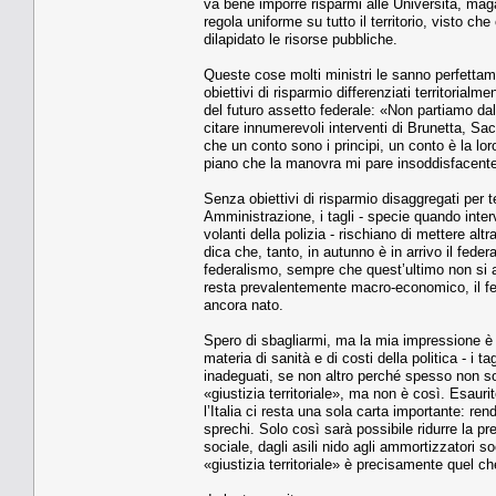
va bene imporre risparmi alle Università, mag
regola uniforme su tutto il territorio, visto c
dilapidato le risorse pubbliche.
Queste cose molti ministri le sanno perfettam
obiettivi di risparmio differenziati territoria
del futuro assetto federale: «Non partiamo dal
citare innumerevoli interventi di Brunetta, Sa
che un conto sono i principi, un conto è la lo
piano che la manovra mi pare insoddisfacente
Senza obiettivi di risparmio disaggregati per t
Amministrazione, i tagli - specie quando inter
volanti della polizia - rischiano di mettere alt
dica che, tanto, in autunno è in arrivo il fed
federalismo, sempre che quest’ultimo non si a
resta prevalentemente macro-economico, il fed
ancora nato.
Spero di sbagliarmi, ma la mia impressione è c
materia di sanità e di costi della politica - i 
inadeguati, se non altro perché spesso non s
«giustizia territoriale», ma non è così. Esaurite
l’Italia ci resta una sola carta importante: re
sprechi. Solo così sarà possibile ridurre la p
sociale, dagli asili nido agli ammortizzatori so
«giustizia territoriale» è precisamente quel ch