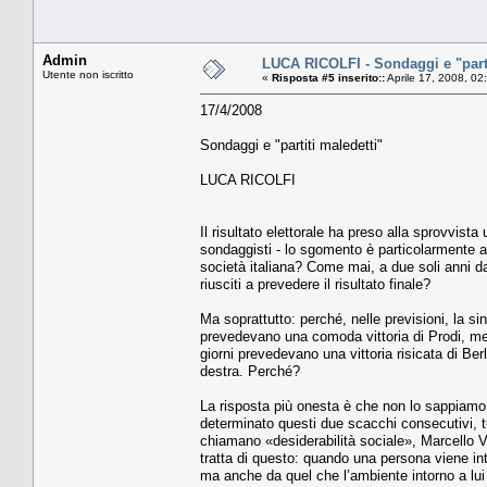
Admin
LUCA RICOLFI - Sondaggi e "parti
Utente non iscritto
«
Risposta #5 inserito::
Aprile 17, 2008, 02
17/4/2008
Sondaggi e "partiti maledetti"
LUCA RICOLFI
Il risultato elettorale ha preso alla sprovvista 
sondaggisti - lo sgomento è particolarmente a
società italiana? Come mai, a due soli anni da
riusciti a prevedere il risultato finale?
Ma soprattutto: perché, nelle previsioni, la s
prevedevano una comoda vittoria di Prodi, ment
giorni prevedevano una vittoria risicata di Berl
destra. Perché?
La risposta più onesta è che non lo sappiamo,
determinato questi due scacchi consecutivi, tu
chiamano «desiderabilità sociale», Marcello V
tratta di questo: quando una persona viene int
ma anche da quel che l’ambiente intorno a lui 