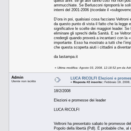
questi anni: se gli altri fanno così noi non p
ammucchiate. Se Berlusconi riproporrà le solit
interni del 2001-2006 (ricordate il «subgovern
D’ora in poi, qualsiasi cosa facciano Veltroni
da questo punto di vista il fatto che la legge e
significative le scelte dei maggiori leader. S
eliminare gli sprechi della Sanità. E se Veltroni
credergli quando proverà a incantarci con la «
importante. Esso ha mostrato a tutti che l’im
che questa scoperta aiuti i cittadini a diventar
da lastampa.it
«
Ultima modifica: Agosto 03, 2008, 12:18:52 pm da Ad
Admin
LUCA RICOLFI Elezioni e promess
Utente non iscritto
«
Risposta #2 inserito::
Febbraio 19, 2008,
18/2/2008
Elezioni e promesse dei leader
LUCA RICOLFI
Veltroni ha presentato sabato le promesse del
Popolo della libertà (Pdl). È probabile che, al 