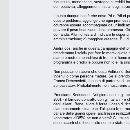
sicurezza, meno tasse, sostegno ai redditi bas
competitività, alleggerimenti fiscali sugli stra
Il punto dunque non è che cosa Pd e Pdl ci p
questo problema aggiunge che ogni promessa co
dovrebbe essere accompagnata da un'indicazion
gravare il peso finanziario della promessa. G
domanda. Alla richiesta di indicare le copertur
amministrazione; c) maggiore crescita. E il dis
Andrà così anche in questa campagna elettoral
prenderanno i soldi» per fare le meravigliose
siamo e resteremo indifesi di fronte al fiume 
programma è credibile oppure non lo è: la sinc
Non possiamo sapere che cosa Veltroni o Berl
ingenui o come persone mature. Se si prendon
Franco Debenedetti, il punto di partenza di un
sul passato». Probabilmente non riusciremo a
Prendiamo Berlusconi. Nei giorni scorsi gli a
2001 - il famoso contratto con gli italiani - e
degli alleati. Bene, allora è forse il caso di 
clamorosamente disattese: l’aliquota Irpef ma
parlare delle grandi opere, anch’esse realizza
«contratto» all’85% se non è vero? Gli italian
sono accorti che il contratto non era stato ris