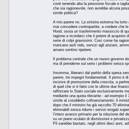
conti tenendo alta la pressione fiscale e tag
che sia ragionevole, non avrebbe alcuna possib
simile politica?
A mio parere no. La sinistra estrema ha torto
mai concedere contropartite, a credere che 
Hood, ossia un trasferimento massiccio di quatt
ragione a ricordarci che il potere di acquisto
serie di colpi gravissimi. Così come ha ragio
mancano asili nido, servizi agli anziani, ammort
amano sentirsi ripetere.
Il problema centrale che un nuovo governo dovre
ma di prenderne sul serio i problemi senza sp
Insomma, liberarci dal partito della spesa se
parere, tre impegni fondamentali. Il primo è di
incisive di promozione della crescita, a partir
di quel che si è fatto con le ultime due finanz
rafforzare lo Stato sociale esclusivamente me
mediante una quota rilevante - ad esempio il
simile al cosiddetto cofinanziamento: il mini
dopo che il ministro ha già raccolto 70 elimin
eliminabili senza ridurre i servizi erogati sup
l’intero avanzo primario per la riduzione del d
su un piano oculato di dismissioni e privatiz
Pil sarebbe bastato, negli ultimi dieci anni, ad