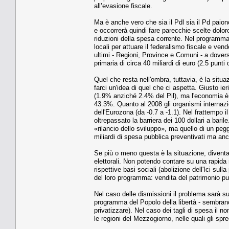
all’evasione fiscale.
Ma è anche vero che sia il Pdl sia il Pd paion
e occorrerà quindi fare parecchie scelte dolo
riduzioni della spesa corrente. Nel programma 
locali per attuare il federalismo fiscale e ve
ultimi - Regioni, Province e Comuni - a dovers
primaria di circa 40 miliardi di euro (2.5 punti 
Quel che resta nell'ombra, tuttavia, è la situaz
farci un'idea di quel che ci aspetta. Giusto ier
(1.9% anziché 2.4% del Pil), ma l'economia è c
43.3%. Quanto al 2008 gli organismi internazio
dell'Eurozona (da -0.7 a -1.1). Nel frattempo i
oltrepassato la barriera dei 100 dollari a baril
«rilancio dello sviluppo», ma quello di un pegg
miliardi di spesa pubblica preventivati ma anco
Se più o meno questa è la situazione, divent
elettorali. Non potendo contare su una rapida
rispettive basi sociali (abolizione dell'Ici su
del loro programma: vendita del patrimonio pu
Nel caso delle dismissioni il problema sarà sup
programma del Popolo della libertà - sembran
privatizzare). Nel caso dei tagli di spesa il n
le regioni del Mezzogiorno, nelle quali gli spr