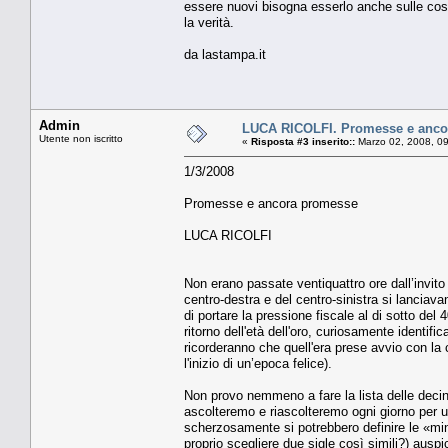
essere nuovi bisogna esserlo anche sulle cose
la verità.
da lastampa.it
Admin
LUCA RICOLFI. Promesse e anco
Utente non iscritto
«
Risposta #3 inserito::
Marzo 02, 2008, 0
1/3/2008
Promesse e ancora promesse
LUCA RICOLFI
Non erano passate ventiquattro ore dall’invito 
centro-destra e del centro-sinistra si lanciava
di portare la pressione fiscale al di sotto de
ritorno dell'età dell'oro, curiosamente identifi
ricorderanno che quell'era prese avvio con la
l'inizio di un’epoca felice).
Non provo nemmeno a fare la lista delle decin
ascolteremo e riascolteremo ogni giorno per u
scherzosamente si potrebbero definire le «min
proprio scegliere due sigle così simili?) ausp