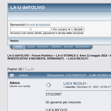
LA-U dell'OLIVO
Benvenuto!
Accedi
o
registrati
.
Accesso con nome utente, password e durata della sessione
Notizie
:
HOME
GUIDA
RICERCA
AGENDA
ACCEDI
REGISTRATI
LA-U dell'OLIVO
>
Forum Pubblico
>
LA-U STORICA 2 -Ante 12 maggio 2023 
INVESTICATIVO d'INCHIESTA. OPINIONISTI.
>
LUCA RICOLFI -
Pagine: [
1
]
2
3
...
15
Autore
Discussione: LUCA RICOLFI - (Letto 201604 vo
Admin
LUCA RICOLFI -
Utente non iscritto
«
inserito::
Dicembre 27, 2007, 10:56:17
27/12/2007
Un governo per crescere
LUCA RICOLFI