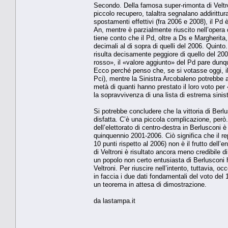
Secondo. Della famosa super-rimonta di Veltro
piccolo recupero, talaltra segnalano addirittur
spostamenti effettivi (fra 2006 e 2008), il Pd è
An, mentre è parzialmente riuscito nell’opera 
tiene conto che il Pd, oltre a Ds e Margherita, 
decimali al di sopra di quelli del 2006. Quinto.
risulta decisamente peggiore di quello del 2006
rosso», il «valore aggiunto» del Pd pare dunque
Ecco perché penso che, se si votasse oggi, il 
Pci), mentre la Sinistra Arcobaleno potrebbe a
metà di quanti hanno prestato il loro voto per 
la sopravvivenza di una lista di estrema sinist
Si potrebbe concludere che la vittoria di Berlu
disfatta. C’è una piccola complicazione, però.
dell’elettorato di centro-destra in Berlusconi
quinquennio 2001-2006. Ciò significa che il re
10 punti rispetto al 2006) non è il frutto dell
di Veltroni è risultato ancora meno credibile 
un popolo non certo entusiasta di Berlusconi ha
Veltroni. Per riuscire nell’intento, tuttavia, o
in faccia i due dati fondamentali del voto del 1
un teorema in attesa di dimostrazione.
da lastampa.it