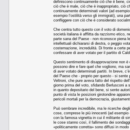
definiscono continuamente ciò che è bene, ci
ciò che è male, ciò che è inappropriato, ciò c
continuamente determinati valori (ad esempio 
esempio l’ostilità verso gli immigrati), una pa
confliggere con ciò che è considerato socialm
Che centra tutto questo con il voto di domenic
società italiana è afflitta da razzismo etico, 
parte sana del Paese - non riconosce piena leg
intellettuali dichiararsi di destra, o peggio v
costernazione, incredulità. Di fronte a certe
confessare di aver votato per il partito di Cald
Questo sentimento di disapprovazione non è qu
possono dire e fare quel che vogliono, ma sa
di aver votato determinati partiti. In breve, c’
del Paese che - proprio per questo - si sen
Veltroni, che pure aveva fatto del rispetto de
giorno prima del voto, sfidando Berlusconi a so
in quanto depositario del bene, si sente autori
punto di vista le posizioni girotondine appai
pericoli mortali per la democrazia, giustamente
Può sembrare incredibile, ma le ricerche degli
cose, comprese le più innocenti (ad esempio g
con la famosa vignetta in cui il militante di 
le cose stanno così, il fallimento dei sondaggi
«politicamente corretta» sono diffusi in modo l