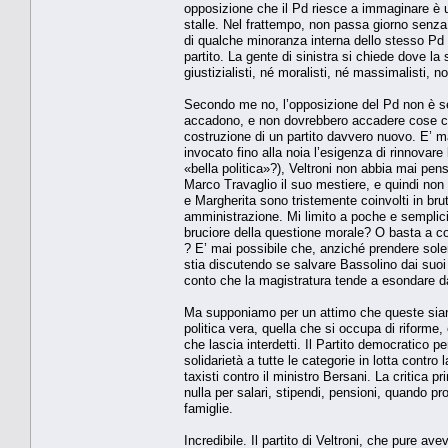
opposizione che il Pd riesce a immaginare è u
stalle. Nel frattempo, non passa giorno senza 
di qualche minoranza interna dello stesso Pd 
partito. La gente di sinistra si chiede dove la 
giustizialisti, né moralisti, né massimalisti, 
Secondo me no, l’opposizione del Pd non è s
accadono, e non dovrebbero accadere cose ch
costruzione di un partito davvero nuovo. E’ ma
invocato fino alla noia l’esigenza di rinnovare la
«bella politica»?), Veltroni non abbia mai pens
Marco Travaglio il suo mestiere, e quindi non e
e Margherita sono tristemente coinvolti in bru
amministrazione. Mi limito a poche e semplici 
bruciore della questione morale? O basta a cons
? E’ mai possibile che, anziché prendere solen
stia discutendo se salvare Bassolino dai suoi
conto che la magistratura tende a esondare dai
Ma supponiamo per un attimo che queste sian
politica vera, quella che si occupa di riforme
che lascia interdetti. Il Partito democratico
solidarietà a tutte le categorie in lotta cont
taxisti contro il ministro Bersani. La critica 
nulla per salari, stipendi, pensioni, quando pro
famiglie.
Incredibile. Il partito di Veltroni, che pure 