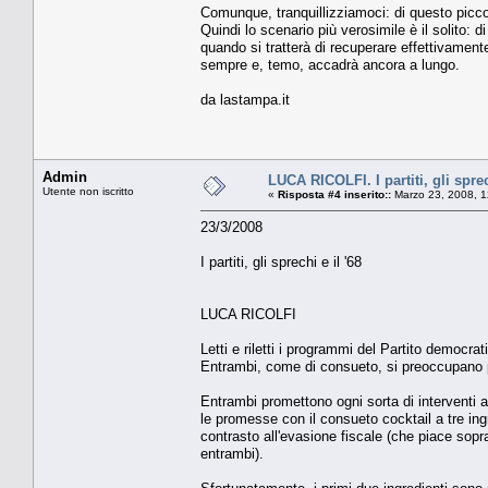
Comunque, tranquillizziamoci: di questo piccol
Quindi lo scenario più verosimile è il solito: 
quando si tratterà di recuperare effettivament
sempre e, temo, accadrà ancora a lungo.
da lastampa.it
Admin
LUCA RICOLFI. I partiti, gli sprec
Utente non iscritto
«
Risposta #4 inserito::
Marzo 23, 2008, 1
23/3/2008
I partiti, gli sprechi e il '68
LUCA RICOLFI
Letti e riletti i programmi del Partito democr
Entrambi, come di consueto, si preoccupano p
Entrambi promettono ogni sorta di interventi a
le promesse con il consueto cocktail a tre ing
contrasto all'evasione fiscale (che piace sopr
entrambi).