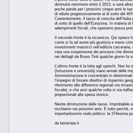
diminuirà nemmeno entro il 2013, e sarà allora
poche parole per i prossimi cinque anni le t
di ridurle progressivamente al di sotto del 40%
Coerentemente, il tasso di crescita dell’Itali
di sotto di quello dell’Eurozona. In materia di 
adempimenti fiscali, che speriamo possa proc
Il secondo fronte è la sicurezza. Qui spiace
come si fa ad avere più giustizia e meno crimina
investimenti massicci nell’edilizia carceraria; 
vara una sospensione dei processi che diminuir
nei dettagli da Bruno Tinti qualche giorno fa s
L’ultimo fronte è la lotta agli sprechi. Non h
(Istruzione e università) siano armati delle mi
Amministrazione è concentrato in determinati 
l’impegno di fissare obiettivi di risparmio geo
riferimento alle differenze regionali sia rima
fiscale), e che anzi qualche volta si sia riaff
proporzionali alla spesa storica.
Niente diminuzione delle tasse. Improbabile 
rischiamo nei prossimi anni. E tutto perché, 
importantissimo nodo politico: la 374esima punt
da lastampa.it