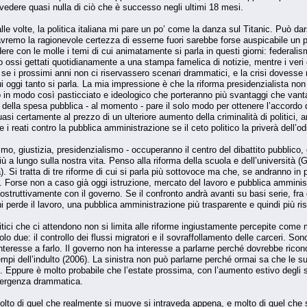
vedere quasi nulla di ciò che è successo negli ultimi 18 mesi.
 volte, la politica italiana mi pare un po’ come la danza sul Titanic. Può darsi
avremo la ragionevole certezza di esserne fuori sarebbe forse auspicabile un 
ere con le molle i temi di cui animatamente si parla in questi giorni: federali
olo ossi gettati quotidianamente a una stampa famelica di notizie, mentre i ver
e se i prossimi anni non ci riservassero scenari drammatici, e la crisi dovesse r
cui oggi tanto si parla. La mia impressione è che la riforma presidenzialista no
no in modo così pasticciato e ideologico che porteranno più svantaggi che vant
della spesa pubblica - al momento - pare il solo modo per ottenere l’accordo di t
si certamente al prezzo di un ulteriore aumento della criminalità di politici, a
 i reati contro la pubblica amministrazione se il ceto politico la priverà dell’o
smo, giustizia, presidenzialismo - occuperanno il centro del dibattito pubblico, 
iù a lungo sulla nostra vita. Penso alla riforma della scuola e dell’università (
Si tratta di tre riforme di cui si parla più sottovoce ma che, se andranno in po
ri. Forse non a caso già oggi istruzione, mercato del lavoro e pubblica amminist
costruttivamente con il governo. Se il confronto andrà avanti su basi serie, f
i perde il lavoro, una pubblica amministrazione più trasparente e quindi più rispe
litici che ci attendono non si limita alle riforme ingiustamente percepite com
olo due: il controllo dei flussi migratori e il sovraffollamento delle carceri. S
eresse a farlo. Il governo non ha interesse a parlarne perché dovrebbe riconos
 dell’indulto (2006). La sinistra non può parlarne perché ormai sa che le sue 
li. Eppure è molto probabile che l’estate prossima, con l’aumento estivo degli sba
emergenza drammatica.
olto di quel che realmente si muove si intraveda appena, e molto di quel che