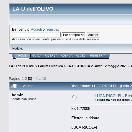
LA-U dell'OLIVO
Benvenuto!
Accedi
o
registrati
.
Accesso con nome utente, password e durata della sessione
Notizie
:
HOME
GUIDA
RICERCA
AGENDA
ACCEDI
REGISTRATI
LA-U dell'OLIVO
>
Forum Pubblico
>
LA-U STORICA 2 -Ante 12 maggio 2023 
Pagine:
1
2
[
3
]
4
5
...
15
Autore
Discussione: LUCA RICOLFI - (Letto 2
Admin
LUCA RICOLFI - Eletto
Utente non iscritto
«
Risposta #30 inserito::
D
22/12/2008
Elettori in ritirata
LUCA RICOLFI