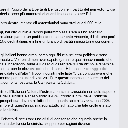
are il Popolo della Libertà di Berlusconi è il partito del non voto. È già
decisi sono più numerosi di quanti intendono votare Pdl.
tro-destra, mentre gli astensionisti sono stati quasi 600 mila.
oggi, nel giro di breve tempo potremmo assistere a uno scenario
no alcun partito; un partito sistematicamente vincente, il Pdl, che però
 degli italiani; e infine un branco di partiti inseguitori o concorrenti,
i italiani hanno ormai perso ogni fiducia nel ceto politico e sono
i imputa a Veltroni di non aver saputo garantire quel rinnovamento che
ta succedendo, forse è il caso di osservare più da vicino la dinamica
i fa, con le elezioni politiche di aprile. È lì che il messaggio del
 calate dall’alto? Troppi inquisiti nelle liste?). La controprova è che
 (come percentuale di voti validi), e questo nonostante l’arresto del
stra come la Toscana, la Campania, la Calabria.
ti, dall’Italia dei Valori all’estrema sinistra, cresciute non solo rispetto
 della sinistra è sceso sotto il 42%, contro il 73% delle Politiche
 prospettica, dovuta al fatto che si guarda solo alla variazione 2005-
embre di quest’anno, ma soprattutto sul fatto che tale crollo è stato
 la sinistra.
l’effetto di occultare una crisi di consenso che riguarda anche la
 sia la destra sia la sinistra, seppure per ragioni diverse.