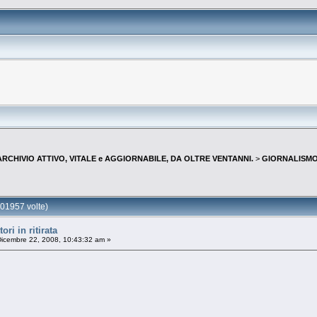
--ARCHIVIO ATTIVO, VITALE e AGGIORNABILE, DA OLTRE VENTANNI.
>
GIORNALISMO 
01957 volte)
ri in ritirata
icembre 22, 2008, 10:43:32 am »