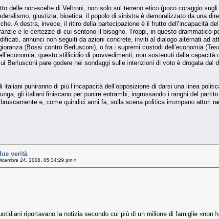
utto delle non-scelte di Veltroni, non solo sul terreno etico (poco coraggio sugli 
deralismo, giustizia, bioetica: il popolo di sinistra è demoralizzato da una di
he. A destra, invece, il ritiro della partecipazione è il frutto dell’incapacità 
 garanzie e le certezze di cui sentono il bisogno. Troppi, in questo drammatico pe
odificati, annunci non seguiti da azioni concrete, inviti al dialogo alternati ad 
ggioranza (Bossi contro Berlusconi), o fra i supremi custodi dell’economia (Tes
ell’economia, questo stillicidio di provvedimenti, non sostenuti dalla capacità 
ui Berlusconi pare godere nei sondaggi sulle intenzioni di voto è drogata dal di
italiani puniranno di più l’incapacità dell’opposizione di darsi una linea politic
nga, gli italiani finiscano per punire entrambi, ingrossando i ranghi del parti
bruscamente e, come quindici anni fa, sulla scena politica irrompano attori 
ue verità
icembre 24, 2008, 05:34:29 pm »
 quotidiani riportavano la notizia secondo cui più di un milione di famiglie «non