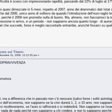
difficoltà è sceso con impressionante rapidità, passando dal 22% di luglio al 1
sono quasi dimezzate in 5 mesi; rispetto al 2007, anno dei drammatici dati Istat
he dal 2006, unico anno di sollievo da quando l’introduzione dell’euro tagliò b
, perché il 2009 non promette nulla di buono. Ma, almeno, non fasciamoci la 
essione in arrivo, e un periodo - non sappiamo ancora quanto lungo - di aument
el che succede, forse è meglio raccontarle entrambe, anziché fissarci su quell
are sul Titanic
icembre 31, 2008, 12:12:35 pm »
I SOPRAVVIVENZA
vvivenza
, ma a differenza che in passato non c’è nessuno (salvo forse i soliti astrologi
 dell’economia, non sappiamo se la crisi durerà 1, 2, o 10 anni, non sappiamo
 si risolleveranno, se l’euro si rafforzerà o si indebolirà. Non sappiamo se Is
nada de nada perché non sappiamo a chi credere, e non lo sappiamo perché la 