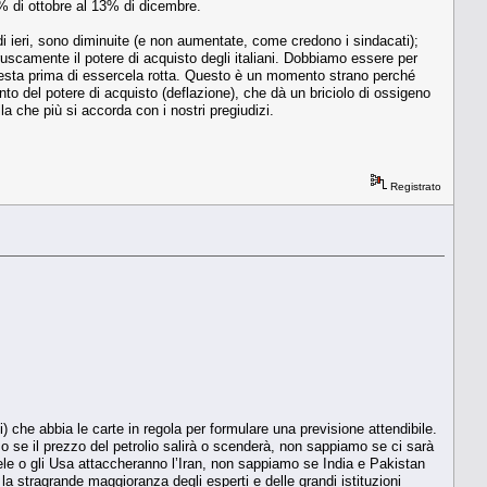
7% di ottobre al 13% di dicembre.
 di ieri, sono diminuite (e non aumentate, come credono i sindacati);
ruscamente il potere di acquisto degli italiani. Dobbiamo essere per
testa prima di essercela rotta. Questo è un momento strano perché
o del potere di acquisto (deflazione), che dà un briciolo di ossigeno
a che più si accorda con i nostri pregiudizi.
Registrato
) che abbia le carte in regola per formulare una previsione attendibile.
 se il prezzo del petrolio salirà o scenderà, non sappiamo se ci sarà
raele o gli Usa attaccheranno l’Iran, non sappiamo se India e Pakistan
stragrande maggioranza degli esperti e delle grandi istituzioni