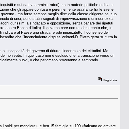
inquisiti e sui cattivi amministratori) ma in materie politiche ordinarie
rezione che gli appare confusa e perennemente oscillante fra le sirene
del governo - ma forse sarebbe meglio dire: della classe dirigente nel suo
riodo di crisi, sono stati i segnali di improvvisazione e di incertezza:
attacchi durissimi a sindacato e opposizione, senza parlare dei ripetuti
oro contro Banca d’Italia). Il governo pare non rendersi conto che, in
di indicare al Paese una strada, erode innanzitutto il consenso del
scredito che l’inconcludente disputa Veltroni-Di Pietro getta su tutta la
a o l’incapacità del governo di ridurre l’incertezza dei cittadini. Ma
to del non voto. In quel caso non è escluso che la transizione verso un
radicalmente nuovi, o che perlomeno proveranno a sembrarlo.
Registrato
 ha i soldi per mangiare», e ben 15 famiglie su 100 «faticano ad arrivare