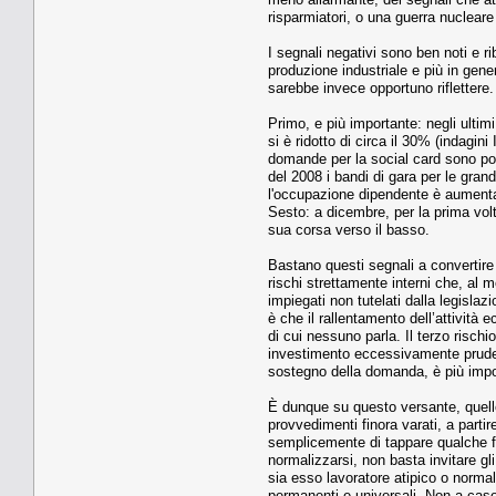
risparmiatori, o una guerra nucleare
I segnali negativi sono ben noti e ri
produzione industriale e più in gene
sarebbe invece opportuno riflettere.
Primo, e più importante: negli ultimi
si è ridotto di circa il 30% (indagin
domande per la social card sono poco 
del 2008 i bandi di gara per le grand
l'occupazione dipendente è aumentat
Sesto: a dicembre, per la prima volt
sua corsa verso il basso.
Bastano questi segnali a convertir
rischi strettamente interni che, al 
impiegati non tutelati dalla legisla
è che il rallentamento dell’attività 
di cui nessuno parla. Il terzo risc
investimento eccessivamente pruden
sostegno della domanda, è più import
È dunque su questo versante, quello 
provvedimenti finora varati, a parti
semplicemente di tappare qualche fa
normalizzarsi, non basta invitare gl
sia esso lavoratore atipico o normal
permanenti e universali. Non a caso,