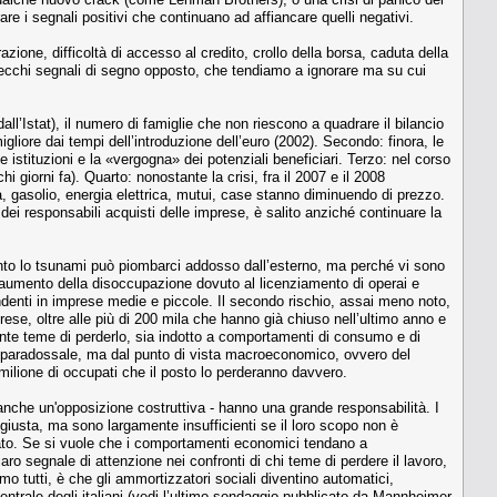
re i segnali positivi che continuano ad affiancare quelli negativi.
zione, difficoltà di accesso al credito, crollo della borsa, caduta della
parecchi segnali di segno opposto, che tendiamo a ignorare ma su cui
all’Istat), il numero di famiglie che non riescono a quadrare il bilancio
migliore dai tempi dell’introduzione dell’euro (2002). Secondo: finora, le
e istituzioni e la «vergogna» dei potenziali beneficiari. Terzo: nel corso
 giorni fa). Quarto: nonostante la crisi, fra il 2007 e il 2008
, gasolio, energia elettrica, mutui, case stanno diminuendo di prezzo.
dei responsabili acquisti delle imprese, è salito anziché continuare la
nto lo tsunami può piombarci addosso dall’esterno, ma perché vi sono
un aumento della disoccupazione dovuto al licenziamento di operai e
endenti in imprese medie e piccole. Il secondo rischio, assai meno noto,
prese, oltre alle più di 200 mila che hanno già chiuso nell’ultimo anno e
mente teme di perderlo, sia indotto a comportamenti di consumo e di
È paradossale, ma dal punto di vista macroeconomico, ovvero del
 milione di occupati che il posto lo perderanno davvero.
 anche un'opposizione costruttiva - hanno una grande responsabilità. I
e giusta, ma sono largamente insufficienti se il loro scopo non è
zzato. Se si vuole che i comportamenti economici tendano a
o segnale di attenzione nei confronti di chi teme di perdere il lavoro,
o tutti, è che gli ammortizzatori sociali diventino automatici,
entrale degli italiani (vedi l’ultimo sondaggio pubblicato da Mannheimer