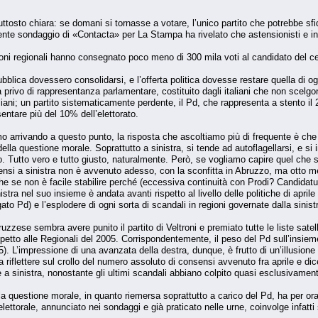
uttosto chiara: se domani si tornasse a votare, l’unico partito che potrebbe sfid
nte sondaggio di «Contacta» per La Stampa ha rivelato che astensionisti e in
ioni regionali hanno consegnato poco meno di 300 mila voti al candidato del cen
bblica dovessero consolidarsi, e l’offerta politica dovesse restare quella di 
a privo di rappresentanza parlamentare, costituito dagli italiani che non scelgo
ni; un partito sistematicamente perdente, il Pd, che rappresenta a stento il 20%
entare più del 10% dell’elettorato.
arrivando a questo punto, la risposta che ascoltiamo più di frequente è che gl
della questione morale. Soprattutto a sinistra, si tende ad autoflagellarsi, e s
. Tutto vero e tutto giusto, naturalmente. Però, se vogliamo capire quel che s
sensi a sinistra non è avvenuto adesso, con la sconfitta in Abruzzo, ma otto mes
che se non è facile stabilire perché (eccessiva continuità con Prodi? Candidature
tra nel suo insieme è andata avanti rispetto al livello delle politiche di aprile
to Pd) e l’esplodere di ogni sorta di scandali in regioni governate dalla sini
ruzzese sembra avere punito il partito di Veltroni e premiato tutte le liste satelli
petto alle Regionali del 2005. Corrispondentemente, il peso del Pd sull’insieme
5). L’impressione di una avanzata della destra, dunque, è frutto di un’illusione
 riflettere sul crollo del numero assoluto di consensi avvenuto fra aprile e dic
 sinistra, nonostante gli ultimi scandali abbiano colpito quasi esclusivamente
a questione morale, in quanto riemersa soprattutto a carico del Pd, ha per ora 
 elettorale, annunciato nei sondaggi e già praticato nelle urne, coinvolge infatti