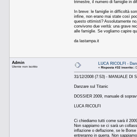
trimestre, il numero di famiglie in 
In breve: le famiglie in difficoltà 
infine, non erano mai state così poc
questo ottimisti? Assolutamente no
convivono due verità: una grave rec
alle famiglie. Se vogliamo capire qu
da lastampa.it
Admin
LUCA RICOLFI - Danz
Utente non iscritto
«
Risposta #32 inserito::
D
31/12/2008 (7:53) - MANUALE D
Danzare sul Titanic
DOSSIER 2009, manuale di sopra
LUCA RICOLFI
Ci chiediamo tutti come sarà il 2009
Non sappiamo se ci sarà un collasso
inflazione o deflazione, se le Borse
entreranno in guerra. Non sappiamo 