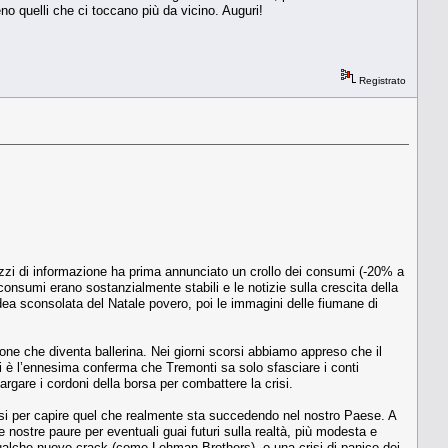
no quelli che ci toccano più da vicino. Auguri!
Registrato
ezzi di informazione ha prima annunciato un crollo dei consumi (-20% a
consumi erano sostanzialmente stabili e le notizie sulla crescita della
idea sconsolata del Natale povero, poi le immagini delle fiumane di
ione che diventa ballerina. Nei giorni scorsi abbiamo appreso che il
cuni è l’ennesima conferma che Tremonti sa solo sfasciare i conti
largare i cordoni della borsa per combattere la crisi.
ntarsi per capire quel che realmente sta succedendo nel nostro Paese. A
 nostre paure per eventuali guai futuri sulla realtà, più modesta e
qualche nuovo crack (come Lehman Brothers), o una crisi di panico dei