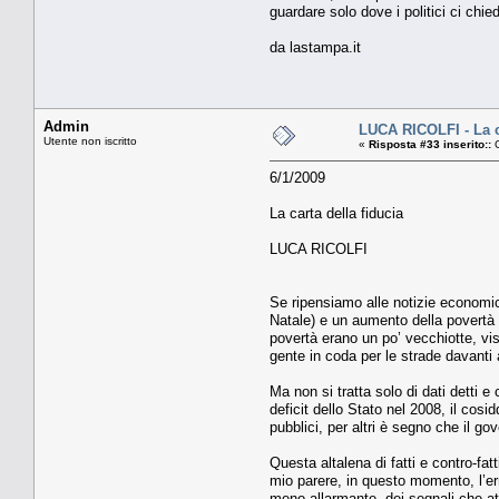
guardare solo dove i politici ci chi
da lastampa.it
Admin
LUCA RICOLFI - La ca
Utente non iscritto
«
Risposta #33 inserito::
G
6/1/2009
La carta della fiducia
LUCA RICOLFI
Se ripensiamo alle notizie economic
Natale) e un aumento della povertà (
povertà erano un po’ vecchiotte, vis
gente in coda per le strade davanti 
Ma non si tratta solo di dati detti 
deficit dello Stato nel 2008, il cosi
pubblici, per altri è segno che il go
Questa altalena di fatti e contro-fa
mio parere, in questo momento, l’err
meno allarmante, dei segnali che at