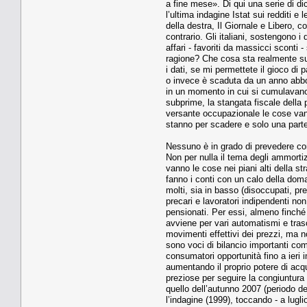
a fine mese». Di qui una serie di dic
l’ultima indagine Istat sui redditi e 
della destra, Il Giornale e Libero, 
contrario. Gli italiani, sostengono 
affari - favoriti da massicci sconti 
ragione? Che cosa sta realmente suc
i dati, se mi permettete il gioco di
o invece è scaduta da un anno abbond
in un momento in cui si cumulavano qu
subprime, la stangata fiscale dell
versante occupazionale le cose vann
stanno per scadere e solo una parte
Nessuno è in grado di prevedere co
Non per nulla il tema degli ammortiz
vanno le cose nei piani alti della st
fanno i conti con un calo della do
molti, sia in basso (disoccupati, pr
precari e lavoratori indipendenti non
pensionati. Per essi, almeno finché
avviene per vari automatismi e trasci
movimenti effettivi dei prezzi, ma n
sono voci di bilancio importanti come
consumatori opportunità fino a ieri 
aumentando il proprio potere di acqu
preziose per seguire la congiuntura
quello dell’autunno 2007 (periodo del
l’indagine (1999), toccando - a luglio