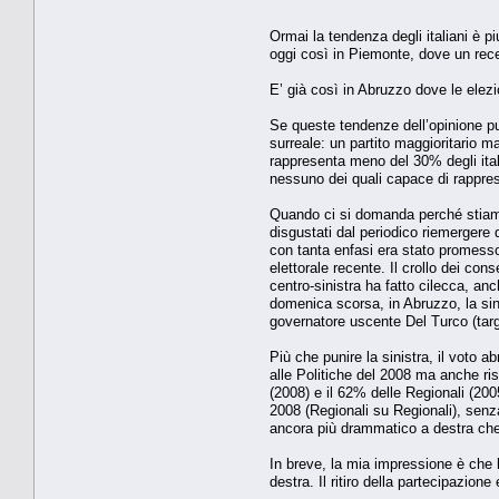
Ormai la tendenza degli italiani è pi
oggi così in Piemonte, dove un rece
E’ già così in Abruzzo dove le elez
Se queste tendenze dell’opinione pu
surreale: un partito maggioritario m
rappresenta meno del 30% degli italia
nessuno dei quali capace di rappres
Quando ci si domanda perché stiamo 
disgustati dal periodico riemergere 
con tanta enfasi era stato promesso
elettorale recente. Il crollo dei con
centro-sinistra ha fatto cilecca, an
domenica scorsa, in Abruzzo, la sinis
governatore uscente Del Turco (targa
Più che punire la sinistra, il voto ab
alle Politiche del 2008 ma anche ris
(2008) e il 62% delle Regionali (200
2008 (Regionali su Regionali), senza
ancora più drammatico a destra che a
In breve, la mia impressione è che l
destra. Il ritiro della partecipazione