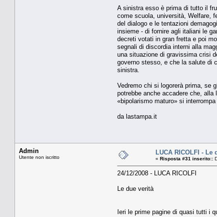
A sinistra esso è prima di tutto il fr
come scuola, università, Welfare, fe
del dialogo e le tentazioni demagogic
insieme - di fornire agli italiani le
decreti votati in gran fretta e poi m
segnali di discordia interni alla ma
una situazione di gravissima crisi d
governo stesso, e che la salute di c
sinistra.
Vedremo chi si logorerà prima, se gli 
potrebbe anche accadere che, alla lu
«bipolarismo maturo» si interrompa 
da lastampa.it
Admin
LUCA RICOLFI - Le d
Utente non iscritto
«
Risposta #31 inserito::
D
24/12/2008 - LUCA RICOLFI
Le due verità
Ieri le prime pagine di quasi tutti i