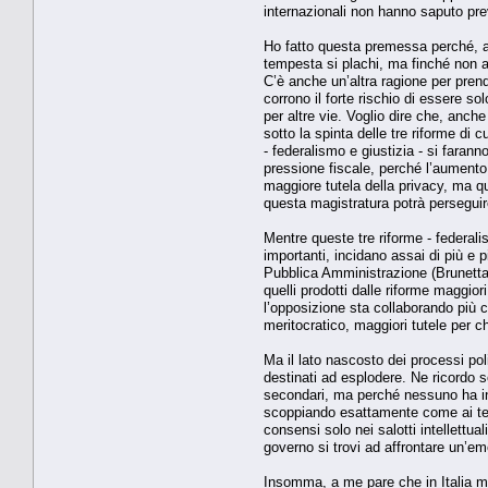
internazionali non hanno saputo pre
Ho fatto questa premessa perché, alle
tempesta si plachi, ma finché non 
C’è anche un’altra ragione per prend
corrono il forte rischio di essere s
per altre vie. Voglio dire che, anch
sotto la spinta delle tre riforme di 
- federalismo e giustizia - si faran
pressione fiscale, perché l’aumento 
maggiore tutela della privacy, ma qua
questa magistratura potrà perseguire
Mentre queste tre riforme - federali
importanti, incidano assai di più e p
Pubblica Amministrazione (Brunetta). 
quelli prodotti dalle riforme maggio
l’opposizione sta collaborando più 
meritocratico, maggiori tutele per ch
Ma il lato nascosto dei processi po
destinati ad esplodere. Ne ricordo s
secondari, ma perché nessuno ha int
scoppiando esattamente come ai tempi
consensi solo nei salotti intellettua
governo si trovi ad affrontare un’
Insomma, a me pare che in Italia m