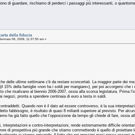
edono di guardare, rischiamo di perderci i passaggi più interessanti, o quantome
rta della fiducia
ennaio 06, 2009, 11:37:50 am »
he delle ultime settimane c'è da restare sconcertati. La maggior parte dei m
il 15% della famiglie «non ha i soldi per mangiare»), per poi accorgersi che i 
to che risalivano al biennio 2006-2007, ossia alla scorsa legislatura. Prima l’
ai negozi, pronta a spendere centinaia di euro a testa in saldi.
e contraddetti. Quando non è il dato ad essere controverso, è la sua interpretaz
ddetto fabbisogno, è risultato di quasi 8 miliardi superiore al previsto. Per al
verno ha già fatto quello che l’opposizione da tempo gli chiede di fare, ossia al
tti, interpretazioni e contro-interpretazioni, rende estremamente difficile orie
ore di prospettiva più grande che stiamo commettendo è quello di proiettare le
tualmente ci stanno arrivando. Il fatto che nei prossimi mesi possa esserci 