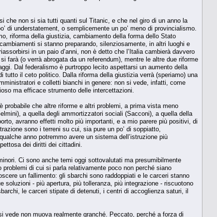
 che non si sia tutti quanti sul Titanic, e che nel giro di un anno la
po’ di understatement, o semplicemente un po’ meno di provincialismo.
smo, riforma della giustizia, cambiamento della forma dello Stato
i cambiamenti si stanno preparando, silenziosamente, in altri luoghi e
iassorbirsi in un paio d’anni, non è detto che l’Italia cambierà davvero
n si farà (o verrà abrogata da un referendum), mentre le altre due riforme
aggi. Dal federalismo è purtroppo lecito aspettarsi un aumento della
utto il ceto politico. Dalla riforma della giustizia verrà (speriamo) una
mministratori e colletti bianchi in genere: non si vede, infatti, come
dioso ma efficace strumento delle intercettazioni.
è probabile che altre riforme e altri problemi, a prima vista meno
Gelmini), a quella degli ammortizzatori sociali (Sacconi), a quella della
rto, avranno effetti molto più importanti, e a mio parere più positivi, di
razione sono i terreni su cui, sia pure un po’ di soppiatto,
ra qualche anno potremmo avere un sistema dell’istruzione più
ttosa dei diritti dei cittadini.
e minori. Ci sono anche temi oggi sottovalutati ma presumibilmente
ono problemi di cui si parla relativamente poco non perché siano
cere un fallimento: gli sbarchi sono raddoppiati e le carceri stanno
soluzioni - più apertura, più tolleranza, più integrazione - riscuotono
rchi, le carceri stipate di detenuti, i centri di accoglienza saturi, il
 si vede non muova realmente granché. Peccato, perché a forza di