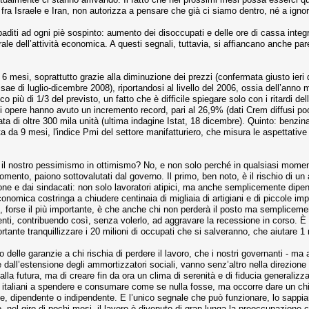
 fra Israele e Iran, non autorizza a pensare che già ci siamo dentro, né a ignora
baditi ad ogni piè sospinto: aumento dei disoccupati e delle ore di cassa integra
rale dell’attività economica. A questi segnali, tuttavia, si affiancano anche 
 6 mesi, soprattutto grazie alla diminuzione dei prezzi (confermata giusto ieri d
i Isae di luglio-dicembre 2008), riportandosi al livello del 2006, ossia dell’anno 
più di 1/3 del previsto, un fatto che è difficile spiegare solo con i ritardi dell
i opere hanno avuto un incremento record, pari al 26,9% (dati Crem diffusi pochi
a di oltre 300 mila unità (ultima indagine Istat, 18 dicembre). Quinto: benzina
a da 9 mesi, l'indice Pmi del settore manifatturiero, che misura le aspettative 
e il nostro pessimismo in ottimismo? No, e non solo perché in qualsiasi mome
momento, paiono sottovalutati dal governo. Il primo, ben noto, è il rischio di 
zione e dai sindacati: non solo lavoratori atipici, ma anche semplicemente dip
economica costringa a chiudere centinaia di migliaia di artigiani e di piccole im
hio, forse il più importante, è che anche chi non perderà il posto ma semplice
ti, contribuendo così, senza volerlo, ad aggravare la recessione in corso. 
ante tranquillizzare i 20 milioni di occupati che si salveranno, che aiutare 1
delle garanzie a chi rischia di perdere il lavoro, che i nostri governanti - ma
re dall’estensione degli ammortizzatori sociali, vanno senz’altro nella direzion
lla futura, ma di creare fin da ora un clima di serenità e di fiducia generali
i italiani a spendere e consumare come se nulla fosse, ma occorre dare un chiar
e, dipendente o indipendente. E l’unico segnale che può funzionare, lo sappiam
 nel giro di pochi mesi, il lavoro è divenuto di gran lunga la preoccupazione c