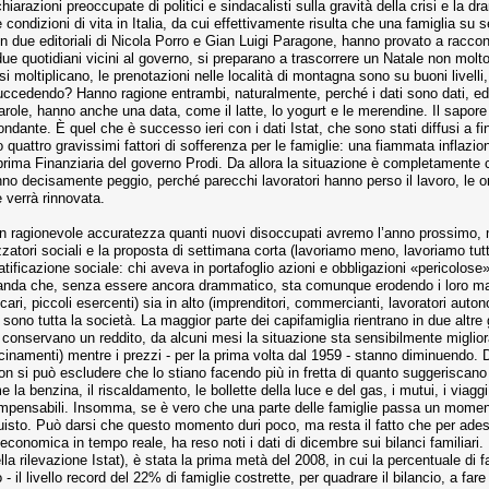
hiarazioni preoccupate di politici e sindacalisti sulla gravità della crisi e la dr
le condizioni di vita in Italia, da cui effettivamente risulta che una famiglia su 
con due editoriali di Nicola Porro e Gian Luigi Paragone, hanno provato a racco
i due quotidiani vicini al governo, si preparano a trascorrere un Natale non mol
- si moltiplicano, le prenotazioni nelle località di montagna sono su buoni livel
cedendo? Hanno ragione entrambi, naturalmente, perché i dati sono dati, ed e
 parole, hanno anche una data, come il latte, lo yogurt e le merendine. Il sapo
ante. È quel che è successo ieri con i dati Istat, che sono stati diffusi a fin
attro gravissimi fattori di sofferenza per le famiglie: una fiammata inflazionis
a prima Finanziaria del governo Prodi. Da allora la situazione è completamen
o decisamente peggio, perché parecchi lavoratori hanno perso il lavoro, le or
 verrà rinnovata.
n ragionevole accuratezza quanti nuovi disoccupati avremo l’anno prossimo, m
zatori sociali e la proposta di settimana corta (lavoriamo meno, lavoriamo tutti)
ratificazione sociale: chi aveva in portafoglio azioni e obbligazioni «pericolos
manda che, senza essere ancora drammatico, sta comunque erodendo i loro marg
ecari, piccoli esercenti) sia in alto (imprenditori, commercianti, lavoratori aut
 sono tutta la società. La maggior parte dei capifamiglia rientrano in due altre gr
 conservano un reddito, da alcuni mesi la situazione sta sensibilmente miglio
namenti) mentre i prezzi - per la prima volta dal 1959 - stanno diminuendo. Diffi
on si può escludere che lo stiano facendo più in fretta di quanto suggeriscano 
 la benzina, il riscaldamento, le bollette della luce e del gas, i mutui, i viaggi,
impensabili. Insomma, se è vero che una parte delle famiglie passa un momento d
isto. Può darsi che questo momento duri poco, ma resta il fatto che per adesso
 economica in tempo reale, ha reso noti i dati di dicembre sui bilanci familia
la rilevazione Istat), è stata la prima metà del 2008, in cui la percentuale di 
 - il livello record del 22% di famiglie costrette, per quadrare il bilancio, a fare