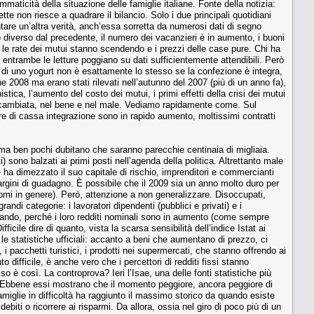
ammaticità della situazione delle famiglie italiane. Fonte della notizia:
sette non riesce a quadrare il bilancio. Solo i due principali quotidiani
ntare un’altra verità, anch’essa sorretta da numerosi dati di segno
to diverso dal precedente, il numero dei vacanzieri è in aumento, i buoni
li, le rate dei mutui stanno scendendo e i prezzi delle case pure. Chi ha
ntrambe le letture poggiano su dati sufficientemente attendibili. Però
re di uno yogurt non è esattamente lo stesso se la confezione è integra,
e 2008 ma erano stati rilevati nell’autunno del 2007 (più di un anno fa),
tica, l’aumento del costo dei mutui, i primi effetti della crisi dei mutui
te cambiata, nel bene e nel male. Vediamo rapidamente come. Sul
e di cassa integrazione sono in rapido aumento, moltissimi contratti
a ben pochi dubitano che saranno parecchie centinaia di migliaia.
 sono balzati ai primi posti nell’agenda della politica. Altrettanto male
e» ha dimezzato il suo capitale di rischio, imprenditori e commercianti
ini di guadagno. È possibile che il 2009 sia un anno molto duro per
onomi in genere). Però, attenzione a non generalizzare. Disoccupati,
andi categorie: i lavoratori dipendenti (pubblici e privati) e i
rando, perché i loro redditi nominali sono in aumento (come sempre
cile dire di quanto, vista la scarsa sensibilità dell’indice Istat ai
le statistiche ufficiali: accanto a beni che aumentano di prezzo, ci
 i pacchetti turistici, i prodotti nei supermercati, che stanno offrendo ai
ifficile, è anche vero che i percettori di redditi fissi stanno
 è così. La controprova? Ieri l’Isae, una delle fonti statistiche più
ri. Ebbene essi mostrano che il momento peggiore, ancora peggiore di
famiglie in difficoltà ha raggiunto il massimo storico da quando esiste
 debiti o ricorrere ai risparmi. Da allora, ossia nel giro di poco più di un