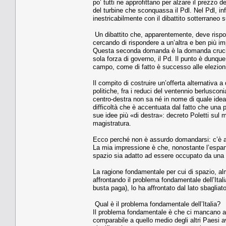
po’ tutti ne approfittano per alzare il prezzo 
del turbine che sconquassa il Pdl. Nel Pdl, inf
inestricabilmente con il dibattito sotterraneo
Un dibattito che, apparentemente, deve rispon
cercando di rispondere a un’altra e ben più 
Questa seconda domanda è la domanda crucial
sola forza di governo, il Pd. Il punto è dunque
campo, come di fatto è successo alle elezioni 
Il compito di costruire un’offerta alternativa a
politiche, fra i reduci del ventennio berlusconi
centro-destra non sa né in nome di quale idea 
difficoltà che è accentuata dal fatto che una 
sue idee più «di destra»: decreto Poletti sul me
magistratura.
Ecco perché non è assurdo domandarsi: c’è anc
La mia impressione è che, nonostante l’espan
spazio sia adatto ad essere occupato da una 
La ragione fondamentale per cui di spazio, alm
affrontando il problema fondamentale dell’Italia
busta paga), lo ha affrontato dal lato sbagliat
Qual è il problema fondamentale dell’Italia?
Il problema fondamentale è che ci mancano alm
comparabile a quello medio degli altri Paesi a