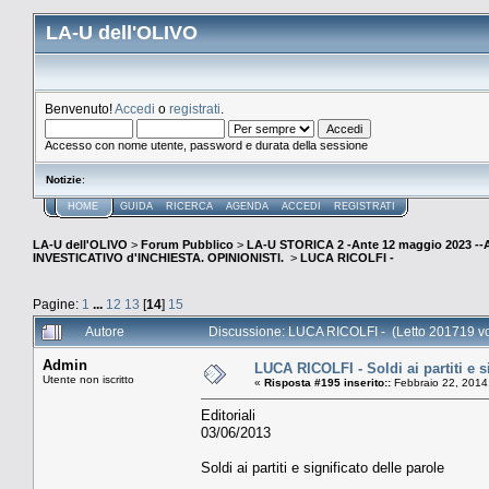
LA-U dell'OLIVO
Benvenuto!
Accedi
o
registrati
.
Accesso con nome utente, password e durata della sessione
Notizie
:
HOME
GUIDA
RICERCA
AGENDA
ACCEDI
REGISTRATI
LA-U dell'OLIVO
>
Forum Pubblico
>
LA-U STORICA 2 -Ante 12 maggio 2023 
INVESTICATIVO d'INCHIESTA. OPINIONISTI.
>
LUCA RICOLFI -
Pagine:
1
...
12
13
[
14
]
15
Autore
Discussione: LUCA RICOLFI - (Letto 201719 vo
Admin
LUCA RICOLFI - Soldi ai partiti e s
Utente non iscritto
«
Risposta #195 inserito::
Febbraio 22, 2014
Editoriali
03/06/2013
Soldi ai partiti e significato delle parole