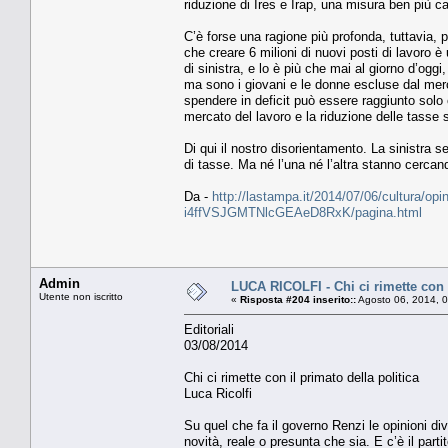
riduzione di Ires e Irap, una misura ben più c
C’è forse una ragione più profonda, tuttavia, p
che creare 6 milioni di nuovi posti di lavoro è
di sinistra, e lo è più che mai al giorno d’oggi,
ma sono i giovani e le donne escluse dal merca
spendere in deficit può essere raggiunto solo c
mercato del lavoro e la riduzione delle tasse s
Di qui il nostro disorientamento. La sinistra 
di tasse. Ma né l’una né l’altra stanno cercand
Da -
http://lastampa.it/2014/07/06/cultura/opini
i4ffVSJGMTNlcGEAeD8RxK/pagina.html
Admin
LUCA RICOLFI - Chi ci rimette con i
Utente non iscritto
«
Risposta #204 inserito::
Agosto 06, 2014, 
Editoriali
03/08/2014
Chi ci rimette con il primato della politica
Luca Ricolfi
Su quel che fa il governo Renzi le opinioni div
novità, reale o presunta che sia. E c’è il partit