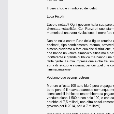
19/03/2014
Il vero choc è il rimborso dei debiti
Luca Ricolfi
L’avete notato? Ogni governo ha la sua parola 
diventata «stabilità». Con Renzi e i suoi sia
memoria di una vera rivoluzione, il mero fare 
Non ho nulla contro l’uso della figura retorica 
eccitanti, tipo cambiamento, riforma, provvedi
almeno proviamo a fare qualche distinzione, pe
che hanno un valore simbolico altissimo e nessu
indifferente il grande pubblico ma hanno una 
della gente. La mia impressione è che fra l’im
sorta di relazione inversa, per cui quel che 
l’immaginazione.
Vediamo due esempi estremi.
Mettere all’asta 100 auto blu è pura propaga
tanto perché il ricavato sarebbe comunque mod
licenziandoli in blocco resterebbero da paga
vendute siano 1.500 e non solo 100, e che da 
sarebbe di 7,5 milioni, una cifra assolutament
governo per il 2014, pari a 7 miliardi).