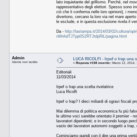
lato inquietante del grillismo. Perché, nel movi
rappresentativo degli elettori. Spesso sono inv
ciò che li conferma nelle loro opinioni), i men
divertono, cercano la loro via nel mare apert
le esclude, e in questa esclusione rivela il ve
Da -
http://lastampa.it/2014/03/02/cultura/opini
nMnhdTJTpp0S2RTJtdpRiL/pagina.html
Admin
LUCA RICOLFI - Irpef o Irap una sc
Utente non iscritto
«
Risposta #198 inserito::
Marzo 12, 2014, 
Editoriali
11/03/2014
Irpef o Irap una scelta rivelatrice
Luca Ricolfi
Irpef o Irap? I dieci miliardi di sgravi fiscal
Mai dilemma di politica economica fu più falso
le ultime voci sarebbe orientato il premier - n
lavoratori dipendenti; e in secondo luogo per
vasto dei lavoratori autonomi soggetti a Irap,
Cominciamo quindi con il dire una prima verit