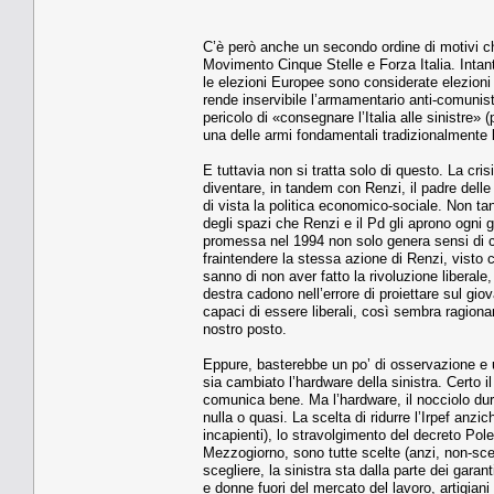
C’è però anche un secondo ordine di motivi ch
Movimento Cinque Stelle e Forza Italia. Intant
le elezioni Europee sono considerate elezioni
rende inservibile l’armamentario anti-comunis
pericolo di «consegnare l’Italia alle sinistre
una delle armi fondamentali tradizionalmente 
E tuttavia non si tratta solo di questo. La cri
diventare, in tandem con Renzi, il padre delle
di vista la politica economico-sociale. Non t
degli spazi che Renzi e il Pd gli aprono ogni gi
promessa nel 1994 non solo genera sensi di co
fraintendere la stessa azione di Renzi, vist
sanno di non aver fatto la rivoluzione liberale
destra cadono nell’errore di proiettare sul giov
capaci di essere liberali, così sembra ragiona
nostro posto.
Eppure, basterebbe un po’ di osservazione e u
sia cambiato l’hardware della sinistra. Certo i
comunica bene. Ma l’hardware, il nocciolo dur
nulla o quasi. La scelta di ridurre l’Irpef anzic
incapienti), lo stravolgimento del decreto Pole
Mezzogiorno, sono tutte scelte (anzi, non-sc
scegliere, la sinistra sta dalla parte dei gara
e donne fuori del mercato del lavoro, artigian