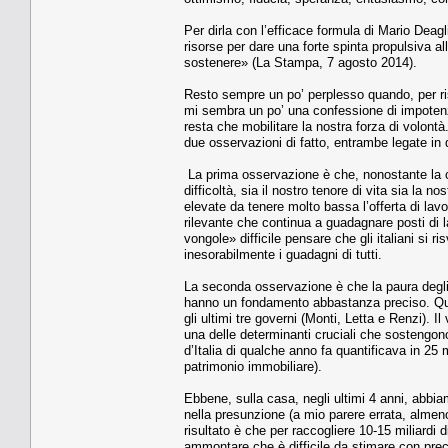
Per dirla con l’efficace formula di Mario Deag
risorse per dare una forte spinta propulsiva a
sostenere» (La Stampa, 7 agosto 2014).
Resto sempre un po’ perplesso quando, per ri
mi sembra un po’ una confessione di impoten
resta che mobilitare la nostra forza di volontà
due osservazioni di fatto, entrambe legate in 
La prima osservazione è che, nonostante la cri
difficoltà, sia il nostro tenore di vita sia la
elevate da tenere molto bassa l’offerta di lavo
rilevante che continua a guadagnare posti di 
vongole» difficile pensare che gli italiani si ri
inesorabilmente i guadagni di tutti.
La seconda osservazione è che la paura degli 
hanno un fondamento abbastanza preciso. Que
gli ultimi tre governi (Monti, Letta e Renzi). I
una delle determinanti cruciali che sostengo
d’Italia di qualche anno fa quantificava in 25 
patrimonio immobiliare).
Ebbene, sulla casa, negli ultimi 4 anni, abbi
nella presunzione (a mio parere errata, almeno
risultato è che per raccogliere 10-15 miliardi d
ammontare che è difficile da stimare con pre