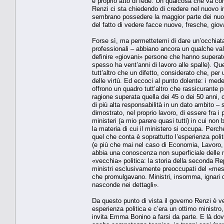
e proprio atto di fede. Un qualcosa che va cont
Renzi ci sta chiedendo di credere nel nuovo in 
sembrano possedere la maggior parte dei nuov
del fatto di vedere facce nuove, fresche, giov
Forse sì, ma permettetemi di dare un’occhiata 
professionali – abbiano ancora un qualche valo
definire «giovani» persone che hanno superat
spesso ha vent’anni di lavoro alle spalle). Qu
tutt’altro che un difetto, considerato che, pe
delle virtù. Ed eccoci al punto dolente: i med
offrono un quadro tutt’altro che rassicurante
ragione superata quella dei 45 o dei 50 anni
di più alta responsabilità in un dato ambito – s
dimostrato, nel proprio lavoro, di essere fra i 
ministeri (a mio parere quasi tutti) in cui no
la materia di cui il ministero si occupa. Perché
quel che conta è soprattutto l’esperienza polit
(e più che mai nel caso di Economia, Lavoro, I
abbia una conoscenza non superficiale delle ma
«vecchia» politica: la storia della seconda Re
ministri esclusivamente preoccupati del «messa
che promulgavano. Ministri, insomma, ignari de
nasconde nei dettagli».
Da questo punto di vista il governo Renzi è 
esperienza politica e c’era un ottimo ministro,
invita Emma Bonino a farsi da parte. E là dove 