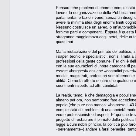
Pensare che problemi di enorme complessità e
lavoro, la riorganizzazione della Pubblica amm
parlamentari e fazioni varie, senza un disegno
avere la minima idea degli enormi limiti cognitivi
Nessuno costruisce un aereo, o un’automobile
fornirne parti e componenti. Eppure è questa la
stragrande maggioranza degli aerei, delle aut
quasi mai.
Ma la restaurazione del primato del politico, 
i saperi tecnici e specialistici, non si limita a
professioni della gente comune. Per chi è dell
con le sue epurazioni di intere categorie di per
essere «borghesi» anziché «contadini poveri»,
medici, magistrati, professori semplicemente 
utilità. Come fa effetto sentire che qualcuno 
suoi meriti rispetto ad altri candidati.
La realtà, temo, è che demagogia e populismo 
almeno per ora, non sembrano fare eccezione. 
popolo (che pure non manca: «ho preso il 40.8
complessità dei problemi di una società modern
verso professionisti ed esperti. E’ qui che tro
progetto di restaurare il primato della politica
legge alcuni nobili principi, la politica può fa
«serenamente») andare a farsi benedire, tant