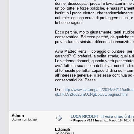
donne, disoccupati, precari e lavoratori in ner
un po’ tutte le forze politiche, e massimamente
iscritti o i propri elettori, che tendenzialmen
naturale: ognuno cerca di proteggere i suoi, e
le buone ragioni.
Ecco perché, molto giustamente, tanti studiosi
conservatrice. Ed ecco perché, da qualche tem
provi a fare la sinistra, difendendo innanzitutto
Avrà Matteo Renzi il coraggio di puntare, per l
garantiti? O preferirà la solita strada, quella
Lo vedremo domani, quando verrà presentato il
avrà fatto la sua scelta definitiva, noi cittad
al tornasole perfetta, capace di dirci se – c
all’interesse generale, o se essa continua ad 
conservatrici del Paese.
Da -
http://www.lastampa.it/2014/03/11/cultura/o
qEHKLVZtdd2umOzNgEpU5L/pagina.html
Admin
LUCA RICOLFI - Il vero choc è il r
Utente non iscritto
«
Risposta #199 inserito::
Marzo 19, 2014, 
Editoriali