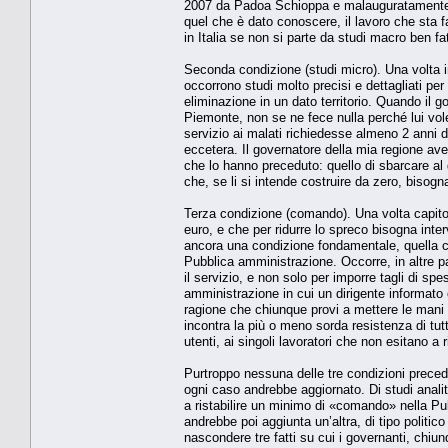
2007 da Padoa Schioppa e malauguratamente s
quel che è dato conoscere, il lavoro che sta 
in Italia se non si parte da studi macro ben fatti
Seconda condizione (studi micro). Una volta indi
occorrono studi molto precisi e dettagliati per
eliminazione in un dato territorio. Quando il 
Piemonte, non se ne fece nulla perché lui vole
servizio ai malati richiedesse almeno 2 anni di
eccetera. Il governatore della mia regione ave
che lo hanno preceduto: quello di sbarcare al
che, se li si intende costruire da zero, bisog
Terza condizione (comando). Una volta capito 
euro, e che per ridurre lo spreco bisogna inter
ancora una condizione fondamentale, quella c
Pubblica amministrazione. Occorre, in altre pa
il servizio, e non solo per imporre tagli di s
amministrazione in cui un dirigente informato 
ragione che chiunque provi a mettere le mani d
incontra la più o meno sorda resistenza di tutti
utenti, ai singoli lavoratori che non esitano a
Purtroppo nessuna delle tre condizioni preced
ogni caso andrebbe aggiornato. Di studi anal
a ristabilire un minimo di «comando» nella Pub
andrebbe poi aggiunta un’altra, di tipo politi
nascondere tre fatti su cui i governanti, chiu