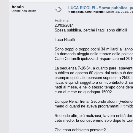
Admin
LUCA RICOLFI - Spesa pubblica, perc
Utente non iscritto
«
Risposta #200 inserito::
Marzo 24, 2014, 0
Editoriali
23/03/2014
Spesa pubblica, perché i tagli sono difficili
Luca Ricolfi
Sono troppi o troppo pochi 34 miliardi all’anno
La domanda aleggia nelle stanze della politic
Carlo Cottarelli ipotizza di risparmiare nel 20
La sequenza 7-18-34, a quanto pare, spaventa 
pubblica ad appena 60 giorni dal voto può danne
esempio quelli alle pensioni superiori a 2500
ricco, e quindi soggetto a un «contributo di 
netti al mese, e nello stesso tempo considera
euro al mese ne guadagna 1500?
Dunque Renzi frena. Secondo alcuni (Federico 
meno di quanti ne aveva programmati il timid
Secondo altri, più maliziosi, la vera entità de
ceto medio, la conosceremo solo dopo le Euro
Che cosa dobbiamo pensare?