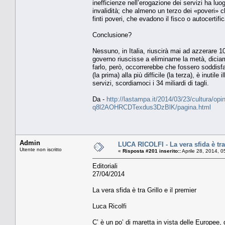
inefficienze nell’erogazione dei servizi ha lu
invalidità; che almeno un terzo dei «poveri» ch
finti poveri, che evadono il fisco o autocertific
Conclusione?
Nessuno, in Italia, riuscirà mai ad azzerare 
governo riuscisse a eliminarne la metà, diciamo
farlo, però, occorrerebbe che fossero soddisfat
(la prima) alla più difficile (la terza), è inuti
servizi, scordiamoci i 34 miliardi di tagli.
Da -
http://lastampa.it/2014/03/23/cultura/opini
q8l2AOHRCDTexdus3DzBlK/pagina.html
Admin
LUCA RICOLFI - La vera sfida è tra 
Utente non iscritto
«
Risposta #201 inserito::
Aprile 28, 2014, 
Editoriali
27/04/2014
La vera sfida è tra Grillo e il premier
Luca Ricolfi
C’ è un po’ di maretta in vista delle Europee, d