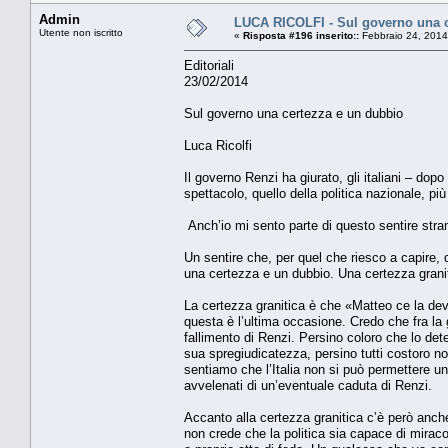
Admin
LUCA RICOLFI - Sul governo una c
Utente non iscritto
«
Risposta #196 inserito::
Febbraio 24, 2014
Editoriali
23/02/2014
Sul governo una certezza e un dubbio
Luca Ricolfi
Il governo Renzi ha giurato, gli italiani – d
spettacolo, quello della politica nazionale, pi
Anch’io mi sento parte di questo sentire stra
Un sentire che, per quel che riesco a capire, d
una certezza e un dubbio. Una certezza granit
La certezza granitica è che «Matteo ce la deve 
questa è l’ultima occasione. Credo che fra la 
fallimento di Renzi. Persino coloro che lo det
sua spregiudicatezza, persino tutti costoro no
sentiamo che l’Italia non si può permettere un 
avvelenati di un’eventuale caduta di Renzi.
Accanto alla certezza granitica c’è però anc
non crede che la politica sia capace di miraco