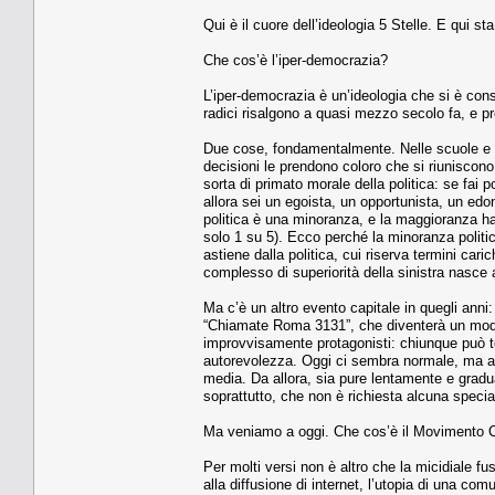
Qui è il cuore dell’ideologia 5 Stelle. E qui 
Che cos’è l’iper-democrazia?
L’iper-democrazia è un’ideologia che si è conso
radici risalgono a quasi mezzo secolo fa, e p
Due cose, fondamentalmente. Nelle scuole e nel
decisioni le prendono coloro che si riuniscon
sorta di primato morale della politica: se fai p
allora sei un egoista, un opportunista, un ed
politica è una minoranza, e la maggioranza ha 
solo 1 su 5). Ecco perché la minoranza polit
astiene dalla politica, cui riserva termini cari
complesso di superiorità della sinistra nasce 
Ma c’è un altro evento capitale in quegli ann
“Chiamate Roma 3131”, che diventerà un modell
improvvisamente protagonisti: chiunque può te
autorevolezza. Oggi ci sembra normale, ma al
media. Da allora, sia pure lentamente e gradu
soprattutto, che non è richiesta alcuna speci
Ma veniamo a oggi. Che cos’è il Movimento C
Per molti versi non è altro che la micidiale f
alla diffusione di internet, l’utopia di una co