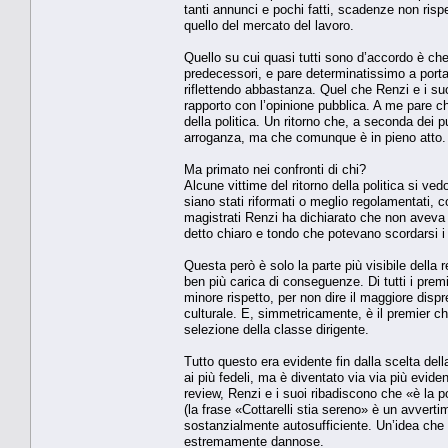
tanti annunci e pochi fatti, scadenze non rispet
quello del mercato del lavoro.
Quello su cui quasi tutti sono d’accordo è ch
predecessori, e pare determinatissimo a portar
riflettendo abbastanza. Quel che Renzi e i suo
rapporto con l’opinione pubblica. A me pare ch
della politica. Un ritorno che, a seconda dei p
arroganza, ma che comunque è in pieno atto.
Ma primato nei confronti di chi?
Alcune vittime del ritorno della politica si v
siano stati riformati o meglio regolamentati,
magistrati Renzi ha dichiarato che non aveva 
detto chiaro e tondo che potevano scordarsi i 
Questa però è solo la parte più visibile della 
ben più carica di conseguenze. Di tutti i prem
minore rispetto, per non dire il maggiore dis
culturale. E, simmetricamente, è il premier ch
selezione della classe dirigente.
Tutto questo era evidente fin dalla scelta dell
ai più fedeli, ma è diventato via via più evid
review, Renzi e i suoi ribadiscono che «è la p
(la frase «Cottarelli stia sereno» è un avvertim
sostanzialmente autosufficiente. Un’idea ch
estremamente dannose.