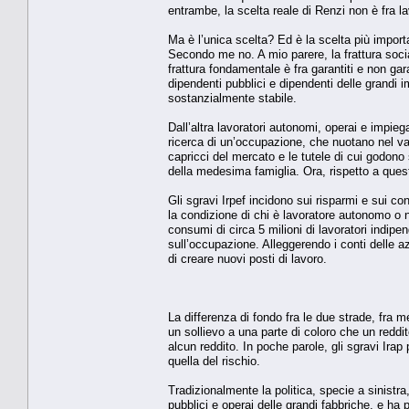
entrambe, la scelta reale di Renzi non è fra l
Ma è l’unica scelta? Ed è la scelta più impor
Secondo me no. A mio parere, la frattura socia
frattura fondamentale è fra garantiti e non gara
dipendenti pubblici e dipendenti delle grandi 
sostanzialmente stabile.
Dall’altra lavoratori autonomi, operai e impiega
ricerca di un’occupazione, che nuotano nel v
capricci del mercato e le tutele di cui godono 
della medesima famiglia. Ora, rispetto a questa
Gli sgravi Irpef incidono sui risparmi e sui co
la condizione di chi è lavoratore autonomo o n
consumi di circa 5 milioni di lavoratori indipen
sull’occupazione. Alleggerendo i conti delle azi
di creare nuovi posti di lavoro.
La differenza di fondo fra le due strade, fra met
un sollievo a una parte di coloro che un redd
alcun reddito. In poche parole, gli sgravi Ira
quella del rischio.
Tradizionalmente la politica, specie a sinistr
pubblici e operai delle grandi fabbriche, e ha 