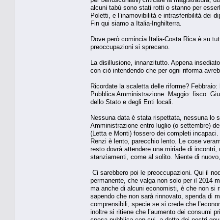
alcuni tabù sono stati rotti o stanno per esser
Poletti, e l’inamovibilità e intrasferibilità de
Fin qui siamo a Italia-Inghilterra.
Dove però comincia Italia-Costa Rica è su tutt
preoccupazioni si sprecano.
La disillusione, innanzitutto. Appena insediat
con ciò intendendo che per ogni riforma avreb
Ricordate la scaletta delle riforme? Febbraio: l
Pubblica Amministrazione. Maggio: fisco. Giugno
dello Stato e degli Enti locali.
Nessuna data è stata rispettata, nessuna lo sa
Amministrazione entro luglio (o settembre) d
(Letta e Monti) fossero dei completi incapac
Renzi è lento, parecchio lento. Le cose verame
resto dovrà attendere una miriade di incontri, m
stanziamenti, come al solito. Niente di nuovo,
Ci sarebbero poi le preoccupazioni. Qui il nod
permanente, che valga non solo per il 2014 ma 
ma anche di alcuni economisti, è che non si ri
sapendo che non sarà rinnovato, spenda di me
comprensibili, specie se si crede che l’econo
inoltre si ritiene che l’aumento dei consumi pr
spesa pubblica con cui, a detta dei nostri gov