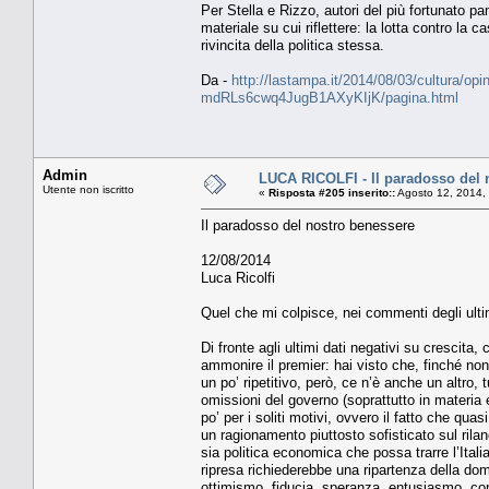
Per Stella e Rizzo, autori del più fortunato pa
materiale su cui riflettere: la lotta contro la
rivincita della politica stessa.
Da -
http://lastampa.it/2014/08/03/cultura/opinio
mdRLs6cwq4JugB1AXyKIjK/pagina.html
Admin
LUCA RICOLFI - Il paradosso del 
Utente non iscritto
«
Risposta #205 inserito::
Agosto 12, 2014,
Il paradosso del nostro benessere
12/08/2014
Luca Ricolfi
Quel che mi colpisce, nei commenti degli ultim
Di fronte agli ultimi dati negativi su crescita,
ammonire il premier: hai visto che, finché no
un po’ ripetitivo, però, ce n’è anche un altro
omissioni del governo (soprattutto in materia 
po’ per i soliti motivi, ovvero il fatto che q
un ragionamento piuttosto sofisticato sul rilan
sia politica economica che possa trarre l’Ita
ripresa richiederebbe una ripartenza della dom
ottimismo, fiducia, speranza, entusiasmo, co