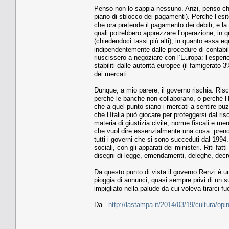
Penso non lo sappia nessuno. Anzi, penso ch
piano di sblocco dei pagamenti). Perché l’esito
che ora pretende il pagamento dei debiti, e la
quali potrebbero apprezzare l’operazione, in q
(chiedendoci tassi più alti), in quanto essa 
indipendentemente dalle procedure di contabil
riuscissero a negoziare con l’Europa: l’esperi
stabiliti dalle autorità europee (il famigerato 
dei mercati.
Dunque, a mio parere, il governo rischia. Risch
perché le banche non collaborano, o perché l’E
che a quel punto siano i mercati a sentire puz
che l’Italia può giocare per proteggersi dal ri
materia di giustizia civile, norme fiscali e merc
che vuol dire essenzialmente una cosa: prende
tutti i governi che si sono succeduti dal 1994. R
sociali, con gli apparati dei ministeri. Riti fat
disegni di legge, emendamenti, deleghe, decre
Da questo punto di vista il governo Renzi è un
pioggia di annunci, quasi sempre privi di un su
impigliato nella palude da cui voleva tirarci fuo
Da -
http://lastampa.it/2014/03/19/cultura/opi