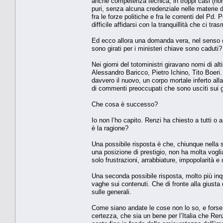
anche competenza tecnica, in troppi casi (non 
puri, senza alcuna credenziale nelle materie d
fra le forze politiche e fra le correnti del Pd. P
difficile affidarsi con la tranquillità che ci tr
Ed ecco allora una domanda vera, nel senso c
sono girati per i ministeri chiave sono caduti?
Nei giorni del totoministri giravano nomi di al
Alessandro Baricco, Pietro Ichino, Tito Boeri. S
davvero il nuovo, un corpo mortale inferto alla
di commenti preoccupati che sono usciti sui gio
Che cosa è successo?
Io non l’ho capito. Renzi ha chiesto a tutti o a
è la ragione?
Una possibile risposta è che, chiunque nella 
una posizione di prestigio, non ha molta vogl
solo frustrazioni, arrabbiature, impopolarità e 
Una seconda possibile risposta, molto più inqu
vaghe sui contenuti. Che di fronte alla giusta
sulle generali.
Come siano andate le cose non lo so, e forse 
certezza, che sia un bene per l’Italia che Ren