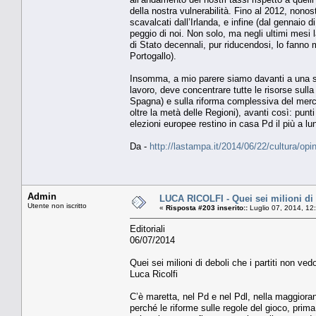
della nostra vulnerabilità. Fino al 2012, nono
scavalcati dall’Irlanda, e infine (dal gennaio
peggio di noi. Non solo, ma negli ultimi mesi la
di Stato decennali, pur riducendosi, lo fanno 
Portogallo).
Insomma, a mio parere siamo davanti a una scel
lavoro, deve concentrare tutte le risorse sulla
Spagna) e sulla riforma complessiva del mercat
oltre la metà delle Regioni), avanti così: punt
elezioni europee restino in casa Pd il più a lu
Da -
http://lastampa.it/2014/06/22/cultura/o
Admin
LUCA RICOLFI - Quei sei milioni di 
Utente non iscritto
«
Risposta #203 inserito::
Luglio 07, 2014, 12
Editoriali
06/07/2014
Quei sei milioni di deboli che i partiti non ved
Luca Ricolfi
C’è maretta, nel Pd e nel Pdl, nella maggioranz
perché le riforme sulle regole del gioco, prim