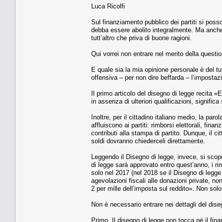
Luca Ricolfi
Sul finanziamento pubblico dei partiti si poss
debba essere abolito integralmente. Ma anche
tutt’altro che priva di buone ragioni.
Qui vorrei non entrare nel merito della questi
E quale sia la mia opinione personale è del tut
offensiva – per non dire beffarda – l’imposta
Il primo articolo del disegno di legge recita «E’
in assenza di ulteriori qualificazioni, signific
Inoltre, per il cittadino italiano medio, la par
affluiscono ai partiti: rimborsi elettorali, finan
contributi alla stampa di partito. Dunque, il ci
soldi dovranno chiederceli direttamente.
Leggendo il Disegno di legge, invece, si scop
di legge sarà approvato entro quest’anno, i rim
solo nel 2017 (nel 2018 se il Disegno di leg
agevolazioni fiscali alle donazioni private, n
2 per mille dell’imposta sul reddito». Non solo: 
Non è necessario entrare nei dettagli del dise
Primo. Il disegno di legge non tocca né il fin