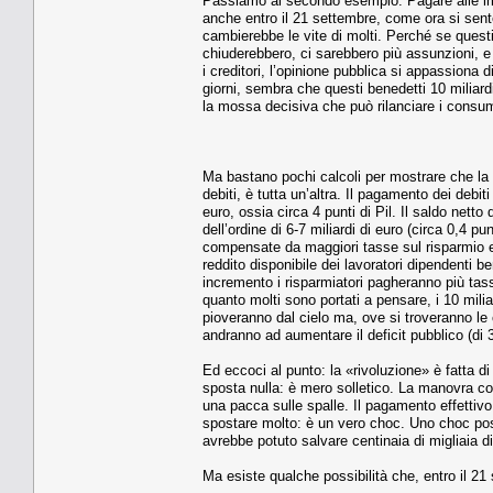
Passiamo al secondo esempio. Pagare alle impr
anche entro il 21 settembre, come ora si sen
cambierebbe le vite di molti. Perché se ques
chiuderebbero, ci sarebbero più assunzioni, e 
i creditori, l’opinione pubblica si appassiona di
giorni, sembra che questi benedetti 10 miliardi
la mossa decisiva che può rilanciare i consumi 
Ma bastano pochi calcoli per mostrare che la
debiti, è tutta un’altra. Il pagamento dei debit
euro, ossia circa 4 punti di Pil. Il saldo netto
dell’ordine di 6-7 miliardi di euro (circa 0,4 p
compensate da maggiori tasse sul risparmio e 
reddito disponibile dei lavoratori dipendenti b
incremento i risparmiatori pagheranno più tas
quanto molti sono portati a pensare, i 10 mili
pioveranno dal cielo ma, ove si troveranno le c
andranno ad aumentare il deficit pubblico (di 3
Ed eccoci al punto: la «rivoluzione» è fatta d
sposta nulla: è mero solletico. La manovra co
una pacca sulle spalle. Il pagamento effettiv
spostare molto: è un vero choc. Uno choc posit
avrebbe potuto salvare centinaia di migliaia di
Ma esiste qualche possibilità che, entro il 2