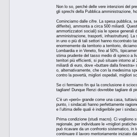
Non lo so, perché delle vere intenzioni del 
gli sprechi della Pubblica amministrazione, ho
Cominciamo dalle cifre. La spesa pubblica, se 
differite), ammonta a circa 500 miliardi. Quest
ammortizzatori sociali) sia le spese generali 
amministrazione, trasporti, infrastrutture). L
in uno o più di tali settori hanno riscontrato 
enormemente da territorio a territorio, diciamo
Lombardia e in Veneto, fino al 50%, tipicament
stima prudente del tasso medio di spreco a liv
territori più efficienti, si può situare intorno
miliardi di euro, dove «buttare dalla finestra
o, alternativamente, che con la medesima spesa
contro la povertà, migliori ospedali, migliori s
Se ci fermiamo fin qui la conclusione è sciocc
tagliare! Dunque Renzi dovrebbe tagliare di pi
C’è un «però» grande come una casa, tuttavia. T
punto, i sindacati hanno perfettamente ragione
e l’ultima delle quali è indigeribile per i sindaca
Prima condizione (studi macro). Ci vogliono stud
regionale, per individuare le «migliori pratiche
può ricavare da un confronto sistematico, in ter
continuare il lavoro meritoriamente iniziato 