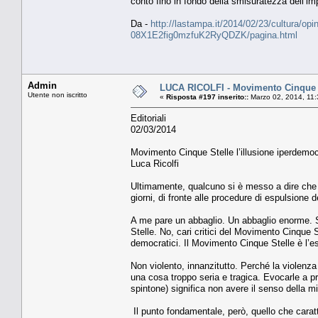
conto fino in fondo della smisuratezza dell’i
Da -
http://lastampa.it/2014/02/23/cultura/opi
08X1E2fig0mzfuK2RyQDZK/pagina.html
Admin
LUCA RICOLFI - Movimento Cinque St
Utente non iscritto
«
Risposta #197 inserito::
Marzo 02, 2014, 11:
Editoriali
02/03/2014
Movimento Cinque Stelle l’illusione iperdemoc
Luca Ricolfi
Ultimamente, qualcuno si è messo a dire che i g
giorni, di fronte alle procedure di espulsione d
A me pare un abbaglio. Un abbaglio enorme. S
Stelle. No, cari critici del Movimento Cinque St
democratici. Il Movimento Cinque Stelle è l’es
Non violento, innanzitutto. Perché la violenz
una cosa troppo seria e tragica. Evocarle a 
spintone) significa non avere il senso della mis
Il punto fondamentale, però, quello che caratt