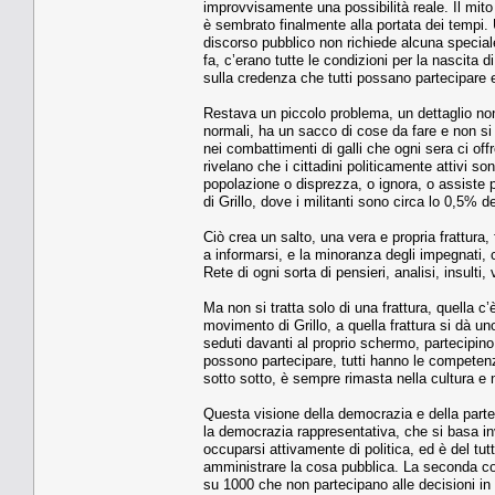
improvvisamente una possibilità reale. Il mit
è sembrato finalmente alla portata dei tempi. U
discorso pubblico non richiede alcuna speciale 
fa, c’erano tutte le condizioni per la nascit
sulla credenza che tutti possano partecipare 
Restava un piccolo problema, un dettaglio no
normali, ha un sacco di cose da fare e non si di
nei combattimenti di galli che ogni sera ci of
rivelano che i cittadini politicamente attivi 
popolazione o disprezza, o ignora, o assiste
di Grillo, dove i militanti sono circa lo 0,5%
Ciò crea un salto, una vera e propria frattura, 
a informarsi, e la minoranza degli impegnati,
Rete di ogni sorta di pensieri, analisi, insulti
Ma non si tratta solo di una frattura, quella c
movimento di Grillo, a quella frattura si dà uno
seduti davanti al proprio schermo, partecipino
possono partecipare, tutti hanno le competenz
sotto sotto, è sempre rimasta nella cultura e n
Questa visione della democrazia e della part
la democrazia rappresentativa, che si basa inv
occuparsi attivamente di politica, ed è del tutto
amministrare la cosa pubblica. La seconda cons
su 1000 che non partecipano alle decisioni in