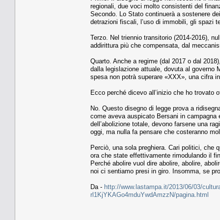
regionali, due voci molto consistenti del finan
Secondo. Lo Stato continuerà a sostenere dei cos
detrazioni fiscali, l’uso di immobili, gli spazi
Terzo. Nel triennio transitorio (2014-2016), n
addirittura più che compensata, dal meccanis
Quarto. Anche a regime (dal 2017 o dal 2018),
dalla legislazione attuale, dovuta al governo Mo
spesa non potrà superare «XXX», una cifra in
Ecco perché dicevo all’inizio che ho trovato of
No. Questo disegno di legge prova a ridisegnar
come aveva auspicato Bersani in campagna elet
dell’abolizione totale, devono farsene una ragi
oggi, ma nulla fa pensare che costeranno mol
Perciò, una sola preghiera. Cari politici, che
ora che state effettivamente rimodulando il fi
Perché abolire vuol dire abolire, abolire, abol
noi ci sentiamo presi in giro. Insomma, se prop
Da -
http://www.lastampa.it/2013/06/03/cultura/op
rl1KjYKAGo4mduYwdAmzzN/pagina.html