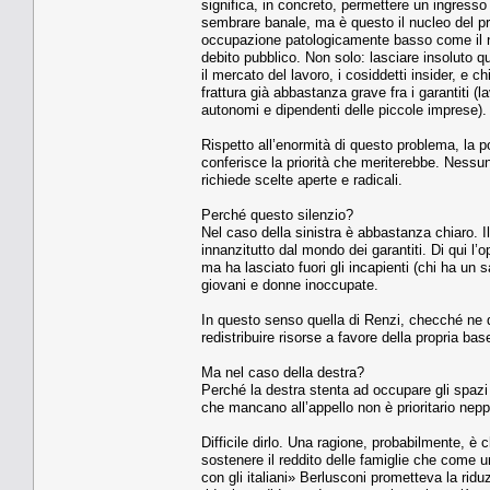
significa, in concreto, permettere un ingresso
sembrare banale, ma è questo il nucleo del pr
occupazione patologicamente basso come il no
debito pubblico. Non solo: lasciare insoluto q
il mercato del lavoro, i cosiddetti insider, e ch
frattura già abbastanza grave fra i garantiti (l
autonomi e dipendenti delle piccole imprese).
Rispetto all’enormità di questo problema, la po
conferisce la priorità che meriterebbe. Nessuno
richiede scelte aperte e radicali.
Perché questo silenzio?
Nel caso della sinistra è abbastanza chiaro. Il
innanzitutto dal mondo dei garantiti. Di qui l’
ma ha lasciato fuori gli incapienti (chi ha un sa
giovani e donne inoccupate.
In questo senso quella di Renzi, checché ne di
redistribuire risorse a favore della propria bas
Ma nel caso della destra?
Perché la destra stenta ad occupare gli spazi l
che mancano all’appello non è prioritario nep
Difficile dirlo. Una ragione, probabilmente, è
sostenere il reddito delle famiglie che come 
con gli italiani» Berlusconi prometteva la rid