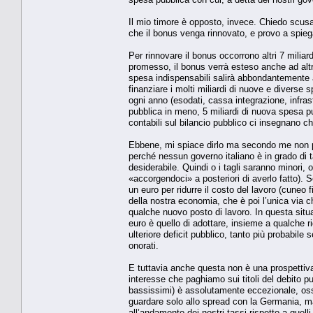
Il mio timore è opposto, invece. Chiedo scusa
che il bonus venga rinnovato, e provo a spieg
Per rinnovare il bonus occorrono altri 7 miliard
promesso, il bonus verrà esteso anche ad altre
spesa indispensabili salirà abbondantemente al 
finanziare i molti miliardi di nuove e divers
ogni anno (esodati, cassa integrazione, infrast
pubblica in meno, 5 miliardi di nuova spesa pub
contabili sul bilancio pubblico ci insegnano ch
Ebbene, mi spiace dirlo ma secondo me non p
perché nessun governo italiano è in grado di 
desiderabile. Quindi o i tagli saranno minori, 
«accorgendoci» a posteriori di averlo fatto). 
un euro per ridurre il costo del lavoro (cuneo f
della nostra economia, che è poi l’unica via ch
qualche nuovo posto di lavoro. In questa situ
euro è quello di adottare, insieme a qualche r
ulteriore deficit pubblico, tanto più probabile 
onorati.
E tuttavia anche questa non è una prospettiva a
interesse che paghiamo sui titoli del debito pu
bassissimi) è assolutamente eccezionale, os
guardare solo allo spread con la Germania, ma 
all’andamento dei nostri tassi rispetto a quelli