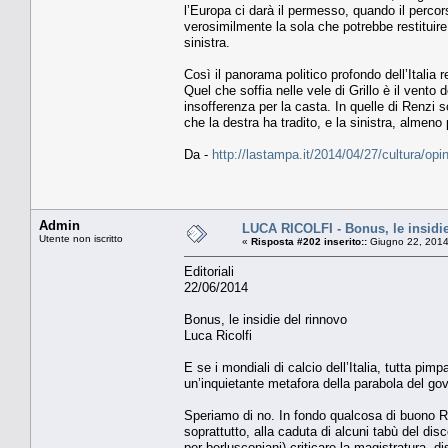
l’Europa ci darà il permesso, quando il percorso
verosimilmente la sola che potrebbe restituire 
sinistra.
Così il panorama politico profondo dell’Italia
Quel che soffia nelle vele di Grillo è il vento
insofferenza per la casta. In quelle di Renzi s
che la destra ha tradito, e la sinistra, almeno
Da -
http://lastampa.it/2014/04/27/cultura/opin
Admin
LUCA RICOLFI - Bonus, le insidie
Utente non iscritto
«
Risposta #202 inserito::
Giugno 22, 2014
Editoriali
22/06/2014
Bonus, le insidie del rinnovo
Luca Ricolfi
E se i mondiali di calcio dell’Italia, tutta pim
un’inquietante metafora della parabola del go
Speriamo di no. In fondo qualcosa di buono Renz
soprattutto, alla caduta di alcuni tabù del d
per berlusconiani) criticare la magistratura, 