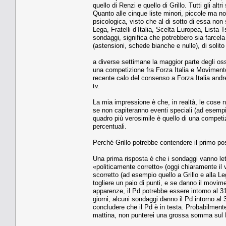
quello di Renzi e quello di Grillo. Tutti gli al
Quanto alle cinque liste minori, piccole ma no
psicologica, visto che al di sotto di essa no
Lega, Fratelli d’Italia, Scelta Europea, Lista Ts
sondaggi, significa che potrebbero sia farcela t
(astensioni, schede bianche e nulle), di solito
a diverse settimane la maggior parte degli osse
una competizione fra Forza Italia e Movimento
recente calo del consenso a Forza Italia andre
tv.
La mia impressione è che, in realtà, le cose n
se non capiteranno eventi speciali (ad esempio 
quadro più verosimile è quello di una competiz
percentuali.
Perché Grillo potrebbe contendere il primo p
Una prima risposta è che i sondaggi vanno lett
«politicamente corretto» (oggi chiaramente il
scorretto (ad esempio quello a Grillo e alla L
togliere un paio di punti, e se danno il movim
apparenze, il Pd potrebbe essere intorno al 3
giorni, alcuni sondaggi danno il Pd intorno a
concludere che il Pd è in testa. Probabilme
mattina, non punterei una grossa somma sul P