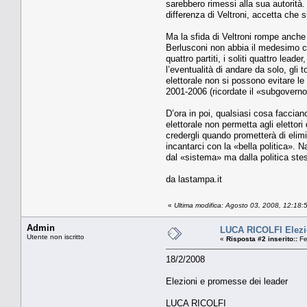
sarebbero rimessi alla sua autorità.
differenza di Veltroni, accetta che sia
Ma la sfida di Veltroni rompe anche 
Berlusconi non abbia il medesimo cor
quattro partiti, i soliti quattro le
l’eventualità di andare da solo, gli
elettorale non si possono evitare le
2001-2006 (ricordate il «subgoverno
D’ora in poi, qualsiasi cosa faccian
elettorale non permetta agli elettori
credergli quando prometterà di elimin
incantarci con la «bella politica». 
dal «sistema» ma dalla politica stes
da lastampa.it
«
Ultima modifica: Agosto 03, 2008, 12:18
Admin
LUCA RICOLFI Elezio
Utente non iscritto
«
Risposta #2 inserito::
Fe
18/2/2008
Elezioni e promesse dei leader
LUCA RICOLFI