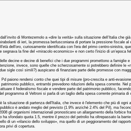
ll’invito di Montezemolo a «dire la verità» sulla situazione dell’Italia che già 
irabolanti di ieri, la promessa berlusconiana di portare la pressione fiscale a
ell'età dell'oro, curiosamente identificata con l'era del primo centro-sinistra, q
 segnava la fine del «miracolo economico» e non certo l'inizio di un’epoca fel
elle decine e decine di benefici che i due programmi promettono a famiglie e
attenzione, invece, sono quelle che scherzosamente si potrebbero definire le «m
ue sigle così simili?) auspicano di finanziare parte delle promesse con maggio
l Pd paiono rendersi conto che quei tipi di misure (pro-crescita e anti-evasion
patrimonio pubblico, entrambi prevedono riduzioni della spesa corrente. Nel p
r attuare il federalismo fiscale e vendere parte del patrimonio pubblico, facend
 programma di Veltroni si parla di un taglio della spesa corrente primaria di cir
 la situazione di partenza dell'Italia, che invece è l'elemento che più di ogni alt
it pubblico è andato meglio del previsto (1.9% anziché 2.4% del Pil), ma l'econ
008 gli organismi internazionali pronosticano un allargamento della forbice fra 
o ha sfondato quota 1.5, mentre il prezzo del petrolio ha oltrepassato la barrier
llo di un «rilancio dello sviluppo», ma quello di un peggioramento del rapporto d
ra privi di copertura.