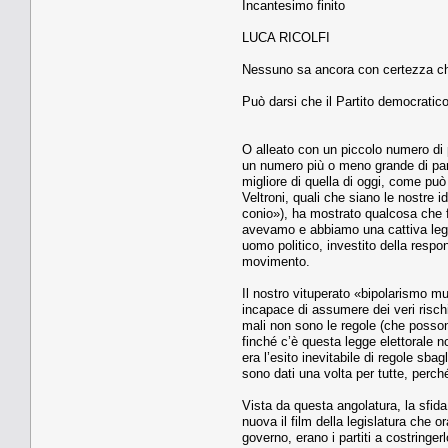
Incantesimo finito
LUCA RICOLFI
Nessuno sa ancora con certezza che
Può darsi che il Partito democratico 
O alleato con un piccolo numero di par
un numero più o meno grande di partit
migliore di quella di oggi, come pu
Veltroni, quali che siano le nostre 
conio»), ha mostrato qualcosa che fi
avevamo e abbiamo una cattiva legge
uomo politico, investito della respon
movimento.
Il nostro vituperato «bipolarismo mus
incapace di assumere dei veri rischi,
mali non sono le regole (che posson
finché c’è questa legge elettorale no
era l’esito inevitabile di regole sbag
sono dati una volta per tutte, perc
Vista da questa angolatura, la sfida 
nuova il film della legislatura che or
governo, erano i partiti a costringe