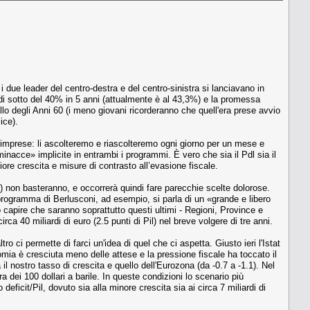
i due leader del centro-destra e del centro-sinistra si lanciavano in
l di sotto del 40% in 5 anni (attualmente è al 43,3%) e la promessa
uello degli Anni 60 (i meno giovani ricorderanno che quell'era prese avvio
ice).
 imprese: li ascolteremo e riascolteremo ogni giorno per un mese e
inacce» implicite in entrambi i programmi. È vero che sia il Pdl sia il
re crescita e misure di contrasto all’evasione fiscale.
e) non basteranno, e occorrerà quindi fare parecchie scelte dolorose.
rogramma di Berlusconi, ad esempio, si parla di un «grande e libero
o capire che saranno soprattutto questi ultimi - Regioni, Province e
ca 40 miliardi di euro (2.5 punti di Pil) nel breve volgere di tre anni.
ro ci permette di farci un'idea di quel che ci aspetta. Giusto ieri l'Istat
omia è cresciuta meno delle attese e la pressione fiscale ha toccato il
il nostro tasso di crescita e quello dell'Eurozona (da -0.7 a -1.1). Nel
a dei 100 dollari a barile. In queste condizioni lo scenario più
eficit/Pil, dovuto sia alla minore crescita sia ai circa 7 miliardi di