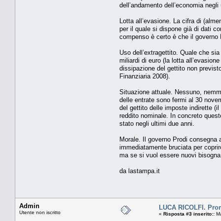
dell’andamento dell’economia negli 
Lotta all’evasione. La cifra di (alm
per il quale si dispone già di dati 
compenso è certo è che il governo Pr
Uso dell’extragettito. Quale che sia 
miliardi di euro (la lotta all’evasio
dissipazione del gettito non previst
Finanziaria 2008).
Situazione attuale. Nessuno, nemmeno
delle entrate sono fermi al 30 nove
del gettito delle imposte indirette (
reddito nominale. In concreto quest
stato negli ultimi due anni.
Morale. Il governo Prodi consegna a
immediatamente bruciata per coprire 
ma se si vuol essere nuovi bisogna 
da lastampa.it
Admin
LUCA RICOLFI. Pro
Utente non iscritto
«
Risposta #3 inserito::
Ma