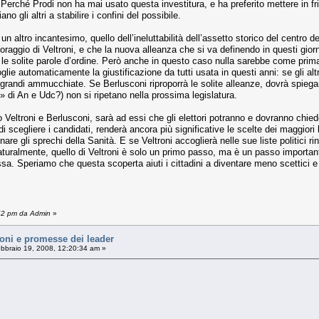
 Perché Prodi non ha mai usato questa investitura, e ha preferito mettere in fri
no gli altri a stabilire i confini del possibile.
un altro incantesimo, quello dell’ineluttabilità dell’assetto storico del centro
aggio di Veltroni, e che la nuova alleanza che si va definendo in questi giorni 
ader, le solite parole d’ordine. Però anche in questo caso nulla sarebbe come pr
 toglie automaticamente la giustificazione da tutti usata in questi anni: se gli 
 grandi ammucchiate. Se Berlusconi riproporrà le solite alleanze, dovrà spiegare
» di An e Udc?) non si ripetano nella prossima legislatura.
o Veltroni e Berlusconi, sarà ad essi che gli elettori potranno e dovranno chied
 di scegliere i candidati, renderà ancora più significative le scelte dei maggior
are gli sprechi della Sanità. E se Veltroni accoglierà nelle sue liste politici ri
Naturalmente, quello di Veltroni è solo un primo passo, ma è un passo importan
sa. Speriamo che questa scoperta aiuti i cittadini a diventare meno scettici e i
:52 pm da Admin
»
ni e promesse dei leader
bbraio 19, 2008, 12:20:34 am »