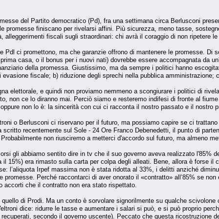
messe del Partito democratico (Pd), fra una settimana circa Berlusconi presente
 le promesse finiscano per rivelarsi affini. Più sicurezza, meno tasse, sostegno
, alleggerimenti fiscali sugli straordinari: chi avrà il coraggio di non ripetere 
e Pdl ci promettono, ma che garanzie offrono di mantenere le promesse. Di s
a prima casa, o il bonus per i nuovi nati) dovrebbe essere accompagnata da un'i
inanziario della promessa. Giustissimo, ma da sempre i politici hanno escogita
 evasione fiscale; b) riduzione degli sprechi nella pubblica amministrazione; c)
 elettorale, e quindi non proviamo nemmeno a scongiurare i politici di rivela
o, non ce lo diranno mai. Perciò siamo e resteremo indifesi di fronte al fiume 
ppure non lo è: la sincerità con cui ci racconta il nostro passato e il nostro 
oni o Berlusconi ci riservano per il futuro, ma possiamo capire se ci tratta
 scritto recentemente sul Sole - 24 Ore Franco Debenedetti, il punto di partenz
. Probabilmente non riusciremo a metterci d'accordo sul futuro, ma almeno me
rsi gli abbiamo sentito dire in tv che il suo governo aveva realizzato l'85% del
il 15%) era rimasto sulla carta per colpa degli alleati. Bene, allora è forse i
: l’aliquota Irpef massima non è stata ridotta al 33%, i delitti anziché dimin
lle promesse. Perché raccontarci di aver onorato il «contratto» all’85% se non è
accorti che il contratto non era stato rispettato.
 è quello di Prodi. Ma un conto è sorvolare signorilmente su qualche scivolone
ltroni dice: ridurre le tasse e aumentare i salari si può, e si può proprio perc
ito recuperati, secondo il governo uscente). Peccato che questa ricostruzione 