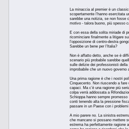
La minaccia al premier è un classico
scopertamente l’hanno esercitata un p
sarebbe una notizia, se non fosse c
motivo - talora buono, più spesso cat
E con essa della solita miriade di p
ricominciare finalmente a litigare su
l’opposizione di centro-destra gon
Sarebbe un bene per l’Italia?
Non è affatto detto, anche se è dif
scenario più probabile sarebbe quell
sulle delizie dei professionisti dell
improbabile che un nuovo governo a
Una prima ragione è che i nostri po
Cinquecento. Non riuscendo a fare un
capaci. Ma c’è una ragione più seri
colpa verrà addossata a Rifondazione
Schioppa hanno sempre promesso nei
conti tenendo alta la pressione fis
passare in un Paese con i problemi d
A mio parere no. La sinistra estrem
che mancano si possano mettere sul p
estrema ha perfettamente ragione a r