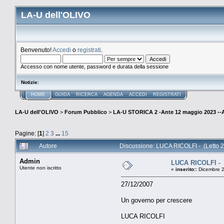
LA-U dell'OLIVO
Benvenuto!
Accedi
o
registrati
.
Accesso con nome utente, password e durata della sessione
Notizie
:
HOME
GUIDA
RICERCA
AGENDA
ACCEDI
REGISTRATI
LA-U dell'OLIVO
>
Forum Pubblico
>
LA-U STORICA 2 -Ante 12 maggio 2023 
Pagine: [
1
]
2
3
...
15
Autore
Discussione: LUCA RICOLFI - (Letto 2
Admin
LUCA RICOLFI -
Utente non iscritto
«
inserito::
Dicembre 2
27/12/2007
Un governo per crescere
LUCA RICOLFI