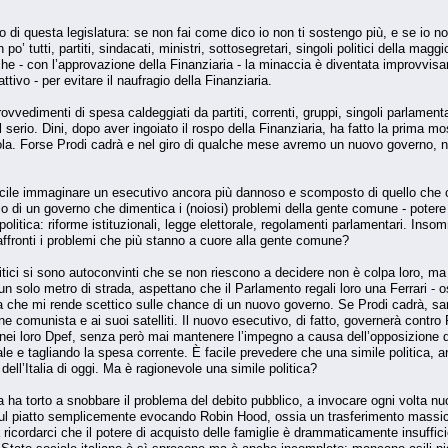
 di questa legislatura: se non fai come dico io non ti sostengo più, e se io non
o’ tutti, partiti, sindacati, ministri, sottosegretari, singoli politici della ma
he - con l’approvazione della Finanziaria - la minaccia è diventata improvvisa
tivo - per evitare il naufragio della Finanziaria.
rovvedimenti di spesa caldeggiati da partiti, correnti, gruppi, singoli parlame
l serio. Dini, dopo aver ingoiato il rospo della Finanziaria, ha fatto la prima mo
gola. Forse Prodi cadrà e nel giro di qualche mese avremo un nuovo governo,
ficile immaginare un esecutivo ancora più dannoso e scomposto di quello che c
o di un governo che dimentica i (noiosi) problemi della gente comune - potere d
a politica: riforme istituzionali, legge elettorale, regolamenti parlamentari. I
ffronti i problemi che più stanno a cuore alla gente comune?
litici si sono autoconvinti che se non riescono a decidere non è colpa loro, m
 solo metro di strada, aspettano che il Parlamento regali loro una Ferrari - os
a che mi rende scettico sulle chance di un nuovo governo. Se Prodi cadrà, sar
 comunista e ai suoi satelliti. Il nuovo esecutivo, di fatto, governerà contro
 loro Dpef, senza però mai mantenere l’impegno a causa dell’opposizione dell
cale e tagliando la spesa corrente. È facile prevedere che una simile politica
ell’Italia di oggi. Ma è ragionevole una simile politica?
a ha torto a snobbare il problema del debito pubblico, a invocare ogni volta n
iatto semplicemente evocando Robin Hood, ossia un trasferimento massiccio di q
icordarci che il potere di acquisto delle famiglie è drammaticamente insuffici