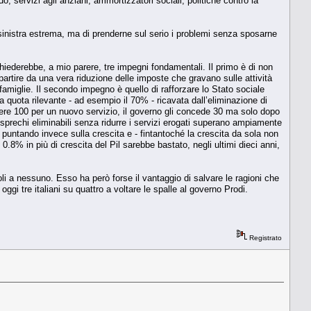
 servizi agli anziani, ammortizzatori sociali, politiche contro la
a sinistra estrema, ma di prenderne sul serio i problemi senza sposarne
hiederebbe, a mio parere, tre impegni fondamentali. Il primo è di non
 partire da una vera riduzione delle imposte che gravano sulle attività
e famiglie. Il secondo impegno è quello di rafforzare lo Stato sociale
uota rilevante - ad esempio il 70% - ricavata dall’eliminazione di
ere 100 per un nuovo servizio, il governo gli concede 30 ma solo dopo
i sprechi eliminabili senza ridurre i servizi erogati superano ampiamente
o, puntando invece sulla crescita e - fintantoché la crescita da sola non
8% in più di crescita del Pil sarebbe bastato, negli ultimi dieci anni,
li a nessuno. Esso ha però forse il vantaggio di salvare le ragioni che
ggi tre italiani su quattro a voltare le spalle al governo Prodi.
Registrato