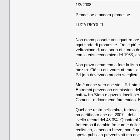
1/3/2008
Promesse e ancora promesse
LUCA RICOLFI
Non erano passate ventiquattro ore da
ogni sorta di promesse. Fra le più m
veltroniana di una sorta di ritorno d
con la crisi economica del 1963, che
Non provo nemmeno a fare la lista d
mezzo. Ciò su cui vorrei attirare l'
Pd (ma dovevano proprio scegliere d
Ma è anche vero che sia il Pdl sia i
Entrambi prevedono dismissioni del 
patto» fra Stato e governi locali pe
Comuni - a doversene fare carico. Nel
Quel che resta nell'ombra, tuttavia, è
ha certificato che nel 2007 il defic
livello record del 43.3%. Quanto al 2
frattempo il cambio fra euro e dollar
realistico, almeno a breve, non è que
spesa pubblica preventivati ma anco