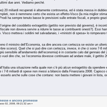
ultimi due anni. Vediamo perché.
eno) 20 miliardi recuperati è altamente controversa, ed è stata messa in dubbio d
completi, non è nemmeno certo che esista un effetto-Visco (la mia miglior stima
odi ha sempre tenuto basse le previsioni sulle entrate fiscali, e proprio grazie
l’origine del cosiddetto extragettito (gettito non previsto dal governo), è incont
ne fiscale non doveva servire a ridurre le tasse ai contribuenti onesti?). Essi 
o. Visco metteva i soldini nel salvadanaio, i «ministri di spesa» lo rompevano 
 il ministro dell’Economia, sa dire ancora con certezza se esiste un ulteriore g
mbre scorso). Quel che si può dire con certezza, invece, è che ci sono 7-8 mi
il più sensibile all'andamento dell’economia) è in costante calo dal gennaio del
o vuol dire che, se l’economia dovesse continuare ad andare male, il gettito 
ll’Italia una situazione nella quale non c’è più alcun extragettito da spender
i 7-8 miliardi di spese non messi a bilancio dalla Finanziaria 2008. Capisco ch
esserlo anche sulle cose che contano: non basta mettere i giovani in lista, oc
messe e ancora promesse
rzo 02, 2008, 09:21:32 am »