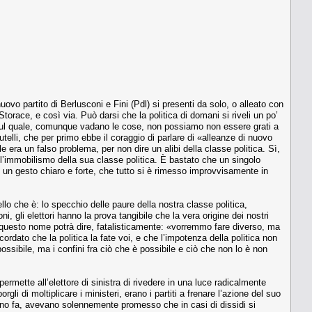
 nuovo partito di Berlusconi e Fini (Pdl) si presenti da solo, o alleato con
Storace, e così via. Può darsi che la politica di domani si riveli un po’
to sul quale, comunque vadano le cose, non possiamo non essere grati a
telli, che per primo ebbe il coraggio di parlare di «alleanze di nuovo
era un falso problema, per non dire un alibi della classe politica. Sì,
 l’immobilismo della sua classe politica. È bastato che un singolo
are un gesto chiaro e forte, che tutto si è rimesso improvvisamente in
ello che è: lo specchio delle paure della nostra classe politica,
i, gli elettori hanno la prova tangibile che la vera origine dei nostri
 questo nome potrà dire, fatalisticamente: «vorremmo fare diverso, ma
cordato che la politica la fate voi, e che l’impotenza della politica non
l possibile, ma i confini fra ciò che è possibile e ciò che non lo è non
ermette all’elettore di sinistra di rivedere in una luce radicalmente
gli di moltiplicare i ministeri, erano i partiti a frenare l’azione del suo
 anno fa, avevano solennemente promesso che in casi di dissidi si