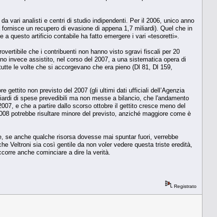
a vari analisti e centri di studio indipendenti. Per il 2006, unico anno
 fornisce un recupero di evasione di appena 1,7 miliardi). Quel che in
 a questo artificio contabile ha fatto emergere i vari «tesoretti».
rovertibile che i contribuenti non hanno visto sgravi fiscali per 20
hanno invece assistito, nel corso del 2007, a una sistematica opera di
tutte le volte che si accorgevano che era pieno (Dl 81, Dl 159,
ettito non previsto del 2007 (gli ultimi dati ufficiali dell’Agenzia
liardi di spese prevedibili ma non messe a bilancio, che l'andamento
 2007, e che a partire dallo scorso ottobre il gettito cresce meno del
2008 potrebbe risultare minore del previsto, anziché maggiore come è
e e, se anche qualche risorsa dovesse mai spuntar fuori, verrebbe
e Veltroni sia così gentile da non voler vedere questa triste eredità,
corre anche cominciare a dire la verità.
Registrato