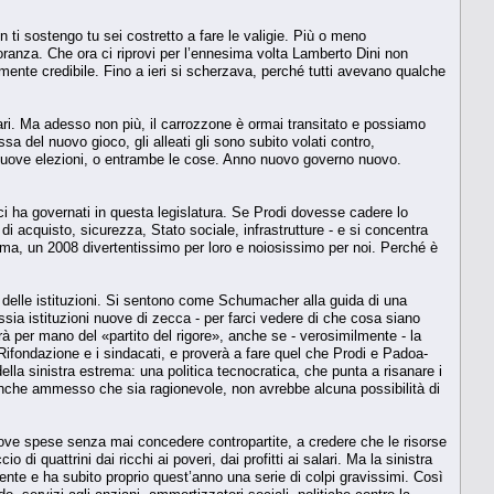
 ti sostengo tu sei costretto a fare le valigie. Più o meno
ggioranza. Che ora ci riprovi per l’ennesima volta Lamberto Dini non
mente credibile. Fino a ieri si scherzava, perché tutti avevano qualche
ntari. Ma adesso non più, il carrozzone è ormai transitato e possiamo
ssa del nuovo gioco, gli alleati gli sono subito volati contro,
 nuove elezioni, o entrambe le cose. Anno nuovo governo nuovo.
i ha governati in questa legislatura. Se Prodi dovesse cadere lo
i acquisto, sicurezza, Stato sociale, infrastrutture - e si concentra
nsomma, un 2008 divertentissimo per loro e noiosissimo per noi. Perché è
a delle istituzioni. Si sentono come Schumacher alla guida di una
sia istituzioni nuove di zecca - per farci vedere di che cosa siano
à per mano del «partito del rigore», anche se - verosimilmente - la
 Rifondazione e i sindacati, e proverà a fare quel che Prodi e Padoa-
a sinistra estrema: una politica tecnocratica, che punta a risanare i
, anche ammesso che sia ragionevole, non avrebbe alcuna possibilità di
uove spese senza mai concedere contropartite, a credere che le risorse
uattrini dai ricchi ai poveri, dai profitti ai salari. Ma la sinistra
ente e ha subito proprio quest’anno una serie di colpi gravissimi. Così