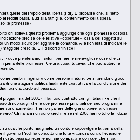
rà quelle del Popolo della libertà (Pdl). È probabile che, al netto
 ai redditi bassi, aiuti alla famiglia, contenimento della spesa
le solite promesse?
olito chi solleva questo problema aggiunge che ogni promessa costosa
ndicazione precisa delle relative «coperture», ossia dei soggetti su
to un modo sicuro per aggirare la domanda. Alla richiesta di indicare le
 maggiore crescita. E il discorso finisce lì.
rci «dove prenderanno i soldi» per fare le meravigliose cose che ci
in piena delle promesse. C'è una cosa, tuttavia, che può aiutarci a
presente.
no come bambini ingenui o come persone mature. Se si prendono gioco
a di una stagione politica finalmente costruttiva è la condivisione dei
ttiamoci d’accordo sul passato.
 programma del 2001 - il famoso contratto con gli italiani - e che il
l caso di ricordargli che le due promesse principali del suo programma
uire sono aumentati. Per non parlare delle grandi opere, anch’esse
 vero? Gli italiani non sono ciechi, e se nel 2006 hanno tolto la fiducia
 o su qualche punto marginale, un conto è capovolgere la trama della
hé il governo Prodi ha condotto una lotta vittoriosa contro l’evasione
del nostro passato recente non sia compatibile con quel che si sa