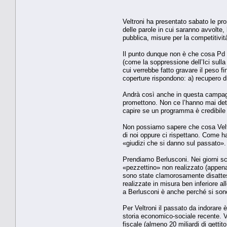
Veltroni ha presentato sabato le pro
delle parole in cui saranno avvolte,
pubblica, misure per la competitività
Il punto dunque non è che cosa Pd 
(come la soppressione dell’Ici sull
cui verrebbe fatto gravare il peso f
coperture rispondono: a) recupero di
Andrà così anche in questa campagna
promettono. Non ce l’hanno mai dett
capire se un programma è credibile o
Non possiamo sapere che cosa Veltr
di noi oppure ci rispettano. Come ha
«giudizi che si danno sul passato»
Prendiamo Berlusconi. Nei giorni sco
«pezzettino» non realizzato (appena 
sono state clamorosamente disattese
realizzate in misura ben inferiore a
a Berlusconi è anche perché si sono 
Per Veltroni il passato da indorare
storia economico-sociale recente. Ve
fiscale (almeno 20 miliardi di gett