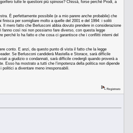
gorifero tutte le questioni più spinose? Chissà, forse perché Prodi, a
 destra. È perfettamente possibile (e a mio parere anche probabile) che
finisca per somigliare molto a quelle del 2001 e del 1994: i soliti
ima. Il mero fatto che Berlusconi abbia dovuto prendere in considerazione
altri fanno così noi non possiamo fare diverso, con questa legge
 perché lo ha fatto e che cosa ci garantisce che i conflitti interni del
ere conto. E anzi, da questo punto di vista il fatto che la legge
i leader. Se Berlusconi candiderà Mastella e Storace, sarà difficile
nviati a giudizio o condannati, sarà difficile credergli quando proverà a
te. Esso ha mostrato a tutti che l’impotenza della politica non dipende
 politici a diventare meno irresponsabili.
Registrato