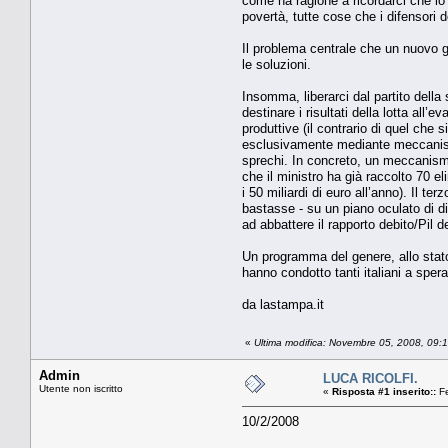
come ha ragione a ricordarci che lo 
povertà, tutte cose che i difensori d
Il problema centrale che un nuovo go
le soluzioni.
Insomma, liberarci dal partito della
destinare i risultati della lotta all
produttive (il contrario di quel che 
esclusivamente mediante meccanismi 
sprechi. In concreto, un meccanism
che il ministro ha già raccolto 70 e
i 50 miliardi di euro all’anno). Il t
bastasse - su un piano oculato di di
ad abbattere il rapporto debito/Pil de
Un programma del genere, allo stato 
hanno condotto tanti italiani a spera
da lastampa.it
«
Ultima modifica: Novembre 05, 2008, 09
Admin
LUCA RICOLFI.
Utente non iscritto
«
Risposta #1 inserito::
Fe
10/2/2008