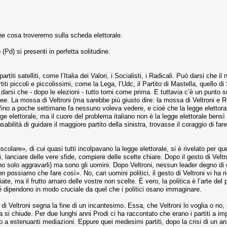
 cosa troveremo sulla scheda elettorale.
(Pd) si presenti in perfetta solitudine.
titi satelliti, come l’Italia dei Valori, i Socialisti, i Radicali. Può darsi che il
i piccoli e piccolissimi, come la Lega, l’Udc, il Partito di Mastella, quello di 
ò darsi che - dopo le elezioni - tutto torni come prima. E tuttavia c’è un pun
idee. La mossa di Veltroni (ma sarebbe più giusto dire: la mossa di Veltroni e Ru
no a poche settimane fa nessuno voleva vedere, e cioè che la legge elettorale 
 elettorale, ma il cuore del problema italiano non è la legge elettorale bensì
sabilità di guidare il maggiore partito della sinistra, trovasse il coraggio di f
colare», di cui quasi tutti incolpavano la legge elettorale, si è rivelato per qu
 lanciare delle vere sfide, compiere delle scelte chiare. Dopo il gesto di Veltron
o solo aggravarli) ma sono gli uomini. Dopo Veltroni, nessun leader degno di
n possiamo che fare così». No, cari uomini politici, il gesto di Veltroni vi ha ri
liate, ma il frutto amaro delle vostre non scelte. È vero, la politica è l’arte de
hé dipendono in modo cruciale da quel che i politici osano immaginare.
di Veltroni segna la fine di un incantesimo. Essa, che Veltroni lo voglia o no, p
a si chiude. Per due lunghi anni Prodi ci ha raccontato che erano i partiti a impor
rlo a estenuanti mediazioni. Eppure quei medesimi partiti, dopo la crisi di un