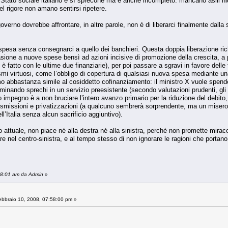
Stato sociale italiano è sì sprecone ma è anche incompleto: mancano asili nido,
el rigore non amano sentirsi ripetere.
verno dovrebbe affrontare, in altre parole, non è di liberarci finalmente dall
 spesa senza consegnarci a quello dei banchieri. Questa doppia liberazione ric
’evasione a nuove spese bensì ad azioni incisive di promozione della crescita, a
si è fatto con le ultime due finanziarie), per poi passare a sgravi in favore dell
virtuosi, come l’obbligo di copertura di qualsiasi nuova spesa mediante una q
o abbastanza simile al cosiddetto cofinanziamento: il ministro X vuole spend
liminando sprechi in un servizio preesistente (secondo valutazioni prudenti, gl
erzo impegno è a non bruciare l’intero avanzo primario per la riduzione del debit
smissioni e privatizzazioni (a qualcuno sembrerà sorprendente, ma un misero 0.
ll’Italia senza alcun sacrificio aggiuntivo).
attuale, non piace né alla destra né alla sinistra, perché non promette miraco
re nel centro-sinistra, e al tempo stesso di non ignorare le ragioni che portano o
:18:01 am da Admin
»
bbraio 10, 2008, 07:58:00 pm »