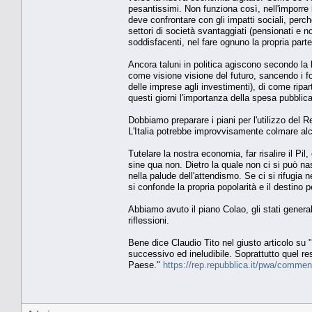
pesantissimi. Non funziona così, nell'imporre 
deve confrontare con gli impatti sociali, perc
settori di società svantaggiati (pensionati e n
soddisfacenti, nel fare ognuno la propria parte
Ancora taluni in politica agiscono secondo la l
come visione visione del futuro, sancendo i fon
delle imprese agli investimenti), di come ripar
questi giorni l'importanza della spesa pubblica 
Dobbiamo preparare i piani per l'utilizzo del R
L'Italia potrebbe improvvisamente colmare alcu
Tutelare la nostra economia, far risalire il Pil
sine qua non. Dietro la quale non ci si può nas
nella palude dell'attendismo. Se ci si rifugia
si confonde la propria popolarità e il destino
Abbiamo avuto il piano Colao, gli stati gener
riflessioni.
Bene dice Claudio Tito nel giusto articolo su 
successivo ed ineludibile. Soprattutto quel re
Paese."
https://rep.repubblica.it/pwa/comm