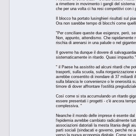
a rimettere in movimento i gangli del sistema p
che per una volta ci ha resi competitivi con i 
Il blocco ha portato lusinghieri risultati sul 
Ora non sarebbe tempo di blocchi come quelli 
"Per conciliare queste due esigenze, però, s
Non, appunto, attendismo. Che rapidamente ri
rischia di arenarsi in una palude o nel gigante
Il governo ha dunque il dovere di salvaguarda
sistematicamente in ritardo. Quasi impaurito.
" il Paese ha assistito ad alcuni ritardi che 
trasporti, sulla scuola, sulla riorganizzazion
avrebbe consentito di inondare di 37 miliardi 
sulla bilancia le convenienze o le onerosità 
timore di dover affrontare l'ostilità pregiudizi
Così come si sta accumulando un ritardo giga
essere presentati i progetti - c'è ancora tempo
complessiva. "
Neanche il mondo delle imprese è esente dal 
l'epidemia avrebbe cambiato radicalmente tutt
associazioni datoriali la mesta litania degli ai
parti sociali (sindacati e governo, perché no an
verso la nuova economia digitale. Come se vol