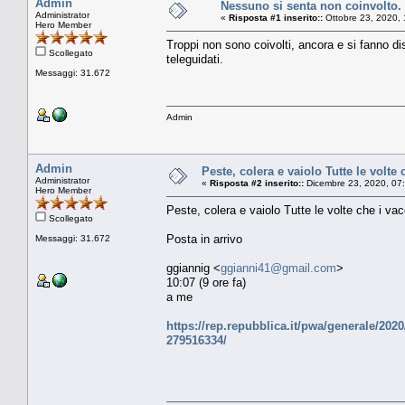
Admin
Nessuno si senta non coinvolto.
Administrator
«
Risposta #1 inserito::
Ottobre 23, 2020, 
Hero Member
Troppi non sono coivolti, ancora e si fanno di
Scollegato
teleguidati.
Messaggi: 31.672
Admin
Admin
Peste, colera e vaiolo Tutte le volte
Administrator
«
Risposta #2 inserito::
Dicembre 23, 2020, 07
Hero Member
Peste, colera e vaiolo Tutte le volte che i va
Scollegato
Posta in arrivo
Messaggi: 31.672
ggiannig <
ggianni41@gmail.com
>
10:07 (9 ore fa)
a me
https://rep.repubblica.it/pwa/generale/20
279516334/