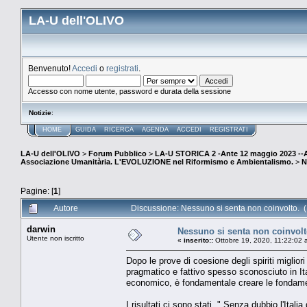
LA-U dell'OLIVO
Benvenuto!
Accedi
o
registrati
.
Accesso con nome utente, password e durata della sessione
Notizie
:
HOME
GUIDA
RICERCA
AGENDA
ACCEDI
REGISTRATI
LA-U dell'OLIVO
>
Forum Pubblico
>
LA-U STORICA 2 -Ante 12 maggio 2023 
Associazione Umanitària. L'EVOLUZIONE nel Riformismo e Ambientalismo.
>
N
Pagine: [
1
]
Autore
Discussione: Nessuno si senta non coinvolto. (
darwin
Nessuno si senta non coinvolt
Utente non iscritto
«
inserito::
Ottobre 19, 2020, 11:22:02 
Dopo le prove di coesione degli spiriti miglio
pragmatico e fattivo spesso sconosciuto in Ital
economico, è fondamentale creare le fondamen
I risultati ci sono stati. " Senza dubbio l'Ita