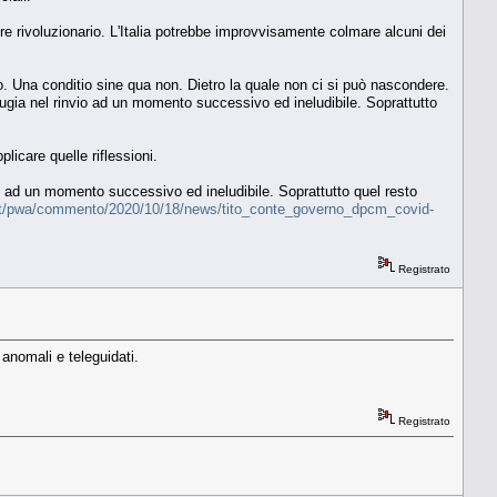
ere rivoluzionario. L'Italia potrebbe improvvisamente colmare alcuni dei
sito. Una conditio sine qua non. Dietro la quale non ci si può nascondere.
 rifugia nel rinvio ad un momento successivo ed ineludibile. Soprattutto
icare quelle riflessioni.
vio ad un momento successivo ed ineludibile. Soprattutto quel resto
a.it/pwa/commento/2020/10/18/news/tito_conte_governo_dpcm_covid-
Registrato
 anomali e teleguidati.
Registrato