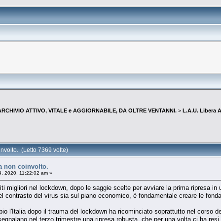
--ARCHIVIO ATTIVO, VITALE e AGGIORNABILE, DA OLTRE VENTANNI.
>
L.A.U. Libera
nvolto. (Letto 7369 volte)
a non coinvolto.
9, 2020, 11:22:02 am »
iti migliori nel lockdown, dopo le saggie scelte per avviare la prima ripresa i
 nel contrasto del virus sia sul piano economico, è fondamentale creare le fond
ubbio l'Italia dopo il trauma del lockdown ha ricominciato soprattutto nel corso 
i segnalano nel terzo trimestre una ripresa robusta, che per una volta ci ha resi