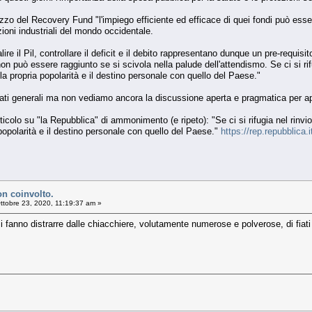
lizzo del Recovery Fund "l'impiego efficiente ed efficace di quei fondi può ess
zioni industriali del mondo occidentale.
lire il Pil, controllare il deficit e il debito rappresentano dunque un pre-requi
he non può essere raggiunto se si scivola nella palude dell'attendismo. Se ci si
a propria popolarità e il destino personale con quello del Paese."
tati generali ma non vediamo ancora la discussione aperta e pragmatica per appl
ticolo su "la Repubblica" di ammonimento (e ripeto): "Se ci si rifugia nel rin
popolarità e il destino personale con quello del Paese."
https://rep.repubblic
n coinvolto.
ttobre 23, 2020, 11:19:37 am »
i fanno distrarre dalle chiacchiere, volutamente numerose e polverose, di fiati