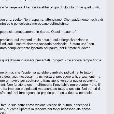
ntare l'emergenza. Ora non sarebbe tempo di blocchi come quelli visti,
ggio. E scelte. Non, appunto, attendismo. Che rapidamente rischia di
ntesco e pericolosissimo oceano dell'indistinto.
appare sistematicamente in ritardo. Quasi impaurito."
rezioso: sui trasporti, sulla scuola, sulla riorganizzazione e
miliardi il nostro sistema sanitario nazionale - è stato una "non
tato semplicemente ignorato per paura, per il timore di dover
quali dovranno essere presentati i progetti - c'è ancora tempo fino a
me prima, che l'epidemia avrebbe cambiato radicalmente tutto il
a degli aiuti necessari, la richiesta di procedere ai licenziamenti ma
 aprire un tavolo per costruire la transizione verso la nuova economia
imi. Non funziona così, nell'imporre l'inevitabile muro contro muro. E'
lo fra imprese e sindacati ma anche su tutta la società. Nei settori di
facenti, nel fare ognuno la propria parte nella ricerca non solo
ve fare la sua parte come visione visione del futuro, sancendo i
nti), di come ripartire la raccolta dei fondi necessari ala spesa
ciali.