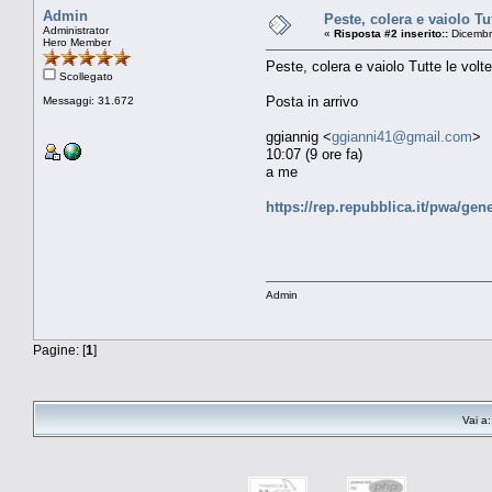
Admin
Peste, colera e vaiolo Tu
Administrator
«
Risposta #2 inserito::
Dicembr
Hero Member
Peste, colera e vaiolo Tutte le volt
Scollegato
Posta in arrivo
Messaggi: 31.672
ggiannig <
ggianni41@gmail.com
>
10:07 (9 ore fa)
a me
https://rep.repubblica.it/pwa/ge
Admin
Pagine: [
1
]
Vai a: