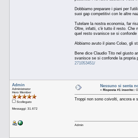
Dobbiamo preparare i piani per l'uti
suoi gap competitivi con le altre na
Tutelare la nostra economia, far risa
Oltre, infatti, c'è tutto il resto. C
quel resto svanisce se si confonde l
Abbiamo avuto il piano Colao, gli s
Bene dice Claudio Tito nel giusto ar
svanisce se si confonde la propria 
271053451/
Admin
Nessuno si senta no
Administrator
«
Risposta #1 inserito::
O
Hero Member
Troppi non sono coivolti, ancora e s
Scollegato
Messaggi: 31.672
Admin