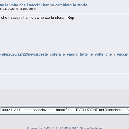
tte le volte che i vaccini hanno cambiato la storia
e 23, 2020, 07:14:00 pm »
e che i vaccini hanno cambiato la storia | Rep
nerale/2020/12/22/news/peste_colera_e_vaiolo_tutte_le_volte_che_i_vacc
Powered by SMF 1.1.21
|
SMF © 2015, Simple Machines