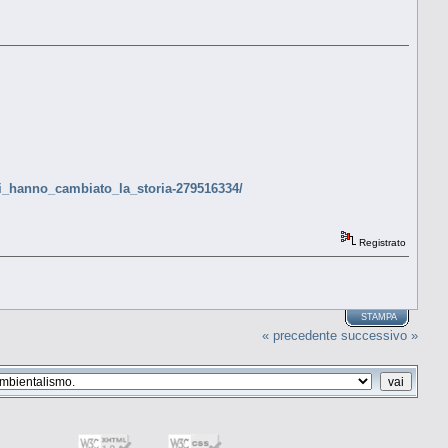
ini_hanno_cambiato_la_storia-279516334/
Registrato
STAMPA
« precedente
successivo »