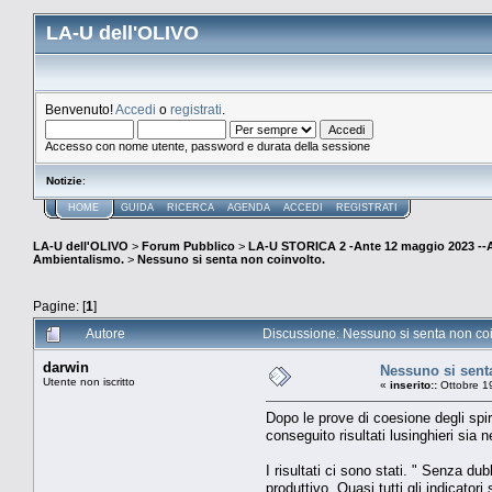
LA-U dell'OLIVO
Benvenuto!
Accedi
o
registrati
.
Accesso con nome utente, password e durata della sessione
Notizie
:
HOME
GUIDA
RICERCA
AGENDA
ACCEDI
REGISTRATI
LA-U dell'OLIVO
>
Forum Pubblico
>
LA-U STORICA 2 -Ante 12 maggio 2023 
Ambientalismo.
>
Nessuno si senta non coinvolto.
Pagine: [
1
]
Autore
Discussione: Nessuno si senta non coi
darwin
Nessuno si sent
Utente non iscritto
«
inserito::
Ottobre 1
Dopo le prove di coesione degli spir
conseguito risultati lusinghieri sia
I risultati ci sono stati. " Senza d
produttivo. Quasi tutti gli indicator