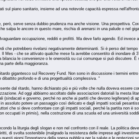
ultati sul piano sanitario, insieme ad una notevole capacità espressa nell'affro
e, però, serve senza dubbio prudenza ma anche visione. Una prospettiva. Cora
e salpa le ancore in questo mare, rischia di arenarsi in una palude o nel giga
alvaguardare occupazione, redditi e profitti. Ma deve farlo agendo. Ed invece 
tardi che potrebbero rivelarsi negativamente determinanti. Si è perso del tempo p
 Il Mes - che se attivato qualche mese fa avrebbe consentito di inondare di 37 
 bilancia le convenienze o le onerosità su cui comunque si può discutere. È s
 una parte della maggioranza.
ardo gigantesco sul Recovery Fund. Non sono in discussione i termini entro i 
n dibattito profondo e di una progettualità complessiva. "
ente dal ritardo, hanno dichiarato più e più volte che nulla doveva essere co
zazione. Ad oggi abbiamo ascoltato dalle associazioni datoriali la mesta litani
ociali (sindacati e governo, perché no anche ai partiti che devono legiferare) di
in assoluto potere un passaggio così delicato e dagli impatti sociali pesantiss
tori che si deve confrontare con gli impatti sociali, perché la partita non è so
on occupati in primis), nella costruzione di una scuola ed una università soddis
econdo la liturgia degli slogan e non nel confronto con il reale. La politica de
ritti, di svolta sostenibile (malgrado la resistenza delle imprese agli investime
n questi giorni l'importanza della spesa pubblica per la salute e le protezioni so