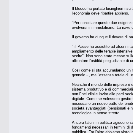
Il blocco ha portato lusinghieri ris
l'economia deve ripartire appieno.
"Per conciliare queste due esigenz
evolversi in immobilismo. La nave ch
Il governo ha dunque il dovere di s
" il Paese ha assistito ad alcuni ri
ampliamento delle terapie intensive.
scelta". Non sono state messe sulla
affrontare l'ostilità pregiudiziale di
Così come si sta accumulando un rit
gennaio - , ma l'assenza totale di u
Neanche il mondo delle imprese è es
sistema produttivo e di commercializ
non l'ineludibile invito alle parti s
digitale. Come se volessero gestire 
necessario un nuovo patto dei produt
società svantaggiati (pensionati e n
tecnologica in senso stretto.
Ancora taluni in politica agiscono s
fondamenti necessari in termini di di
pubblica. Fra l'altro abbiamo visto i