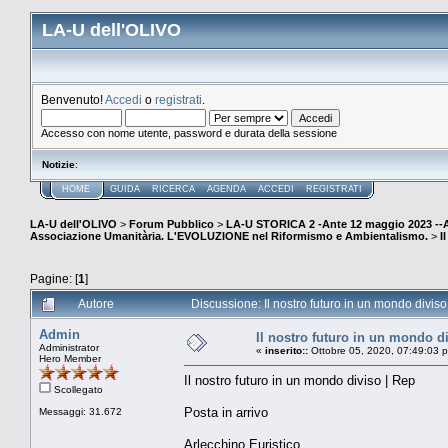
LA-U dell'OLIVO
Benvenuto!
Accedi
o
registrati
.
Accesso con nome utente, password e durata della sessione
Notizie
:
HOME
GUIDA
RICERCA
AGENDA
ACCEDI
REGISTRATI
LA-U dell'OLIVO
>
Forum Pubblico
>
LA-U STORICA 2 -Ante 12 maggio 2023 
Associazione Umanitària. L'EVOLUZIONE nel Riformismo e Ambientalismo.
>
I
Pagine: [
1
]
Autore
Discussione: Il nostro futuro in un mondo diviso
Admin
Il nostro futuro in un mondo d
Administrator
«
inserito::
Ottobre 05, 2020, 07:49:03 
Hero Member
Il nostro futuro in un mondo diviso | Rep
Scollegato
Posta in arrivo
Messaggi: 31.672
Arlecchino Euristico