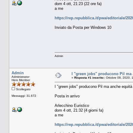
dom 4 ott, 21:23 (22 ore fa)
a me
https://rep.repubblica.it/pwa/editoriale/
Inviato da Posta per Windows 10
Admin
Admin
I "green jobs" producono Pil ma
Administrator
«
Risposta #1 inserito::
Ottobre 08, 2020, 
Hero Member
I "green jobs" producono Pil ma anche equità
Scollegato
Posta in arrivo
Messaggi: 31.672
Arlecchino Euristico
dom 4 ott, 21:32 (4 giorni fa)
a me
https://rep.repubblica.it/pwa/editoriale