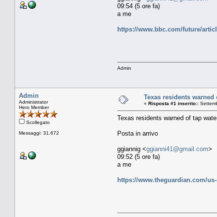
09:54 (5 ore fa)
a me
https://www.bbc.com/future/artic
Admin
Admin
Texas residents warned o
Administrator
«
Risposta #1 inserito::
Settemb
Hero Member
Texas residents warned of tap water
Scollegato
Posta in arrivo
Messaggi: 31.672
ggiannig <
ggianni41@gmail.com
>
09:52 (5 ore fa)
a me
https://www.theguardian.com/us-