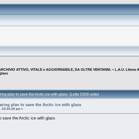
--ARCHIVIO ATTIVO, VITALE e AGGIORNABILE, DA OLTRE VENTANNI.
>
L.A.U. Libera
glass
g plan to save the Arctic ice with glass (Letto 5309 volte)
ing plan to save the Arctic ice with glass
, 03:34:29 pm »
 save the Arctic ice with glass