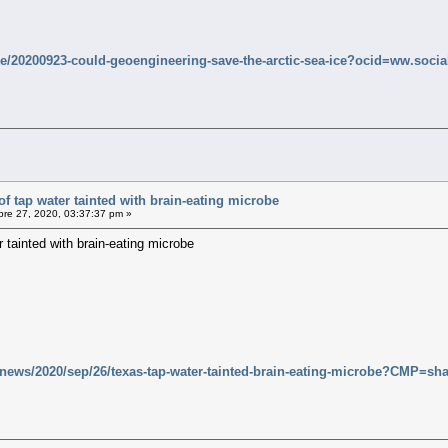
le/20200923-could-geoengineering-save-the-arctic-sea-ice?ocid=ww.social
f tap water tainted with brain-eating microbe
re 27, 2020, 03:37:37 pm »
 tainted with brain-eating microbe
news/2020/sep/26/texas-tap-water-tainted-brain-eating-microbe?CMP=sha