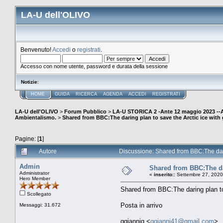
LA-U dell'OLIVO
Benvenuto!
Accedi
o
registrati
.
Accesso con nome utente, password e durata della sessione
Notizie
:
HOME
GUIDA
RICERCA
AGENDA
ACCEDI
REGISTRATI
LA-U dell'OLIVO
>
Forum Pubblico
>
LA-U STORICA 2 -Ante 12 maggio 2023 
Ambientalismo.
>
Shared from BBC:The daring plan to save the Arctic ice with 
Pagine: [
1
]
Autore
Discussione: Shared from BBC:The darin
Admin
Shared from BBC:The dar
Administrator
«
inserito::
Settembre 27, 2020
Hero Member
Shared from BBC:The daring plan to
Scollegato
Posta in arrivo
Messaggi: 31.672
ggiannig <
ggianni41@gmail.com
>