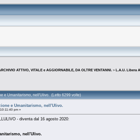
--ARCHIVIO ATTIVO, VITALE e AGGIORNABILE, DA OLTRE VENTANNI.
>
L.A.U. Libera
e e Umanitarismo, nell'Ulivo. (Letto 6299 volte)
zione e Umanitarismo, nell'Ulivo.
 10:11:40 pm »
LULIVO - diventa dal 16 agosto 2020:
nitarismo, nell'Ulivo.