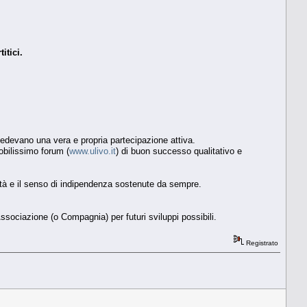
itici.
chiedevano una vera e propria partecipazione attiva.
obilissimo forum (
www.ulivo.it
) di buon successo qualitativo e
ntà e il senso di indipendenza sostenute da sempre.
Associazione (o Compagnia) per futuri sviluppi possibili.
Registrato