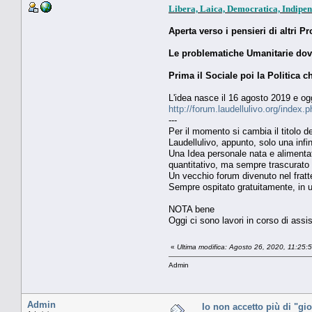
Libera, Laica, Democratica, Indipen
Aperta verso i pensieri di altri P
Le problematiche Umanitarie dovra
Prima il Sociale poi la Politica c
L'idea nasce il 16 agosto 2019 e ogg
http://forum.laudellulivo.org/index.
---
Per il momento si cambia il titolo 
Laudellulivo, appunto, solo una infin
Una Idea personale nata e alimentata
quantitativo, ma sempre trascurato 
Un vecchio forum divenuto nel fratte
Sempre ospitato gratuitamente, in u
NOTA bene
Oggi ci sono lavori in corso di assi
«
Ultima modifica: Agosto 26, 2020, 11:25
Admin
Admin
Io non accetto più di "g