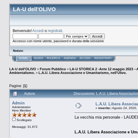
LA-U dell'OLIVO
Benvenuto!
Accedi
o
registrati
.
Accesso con nome utente, password e durata della sessione
Notizie
:
HOME
GUIDA
RICERCA
AGENDA
ACCEDI
REGISTRATI
LA-U dell'OLIVO
>
Forum Pubblico
>
LA-U STORICA 2 -Ante 12 maggio 2023 
Ambientalismo.
>
L.A.U. Libera Associazione e Umanitarismo, nell'Ulivo.
Pagine: [
1
]
Autore
Discussione: L.A.U. Libera Associazion
Admin
L.A.U. Libera Associa
Administrator
«
inserito::
Agosto 24, 2020,
Hero Member
La vecchia mia personale - LAUDEL
Scollegato
Messaggi: 31.672
L.A.U. Libera Associazione e Uma