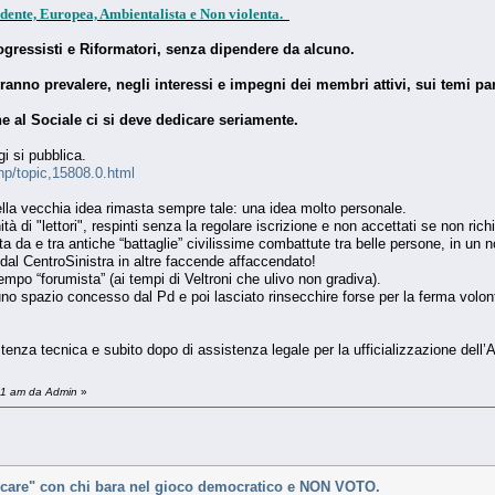
dente, Europea, Ambientalista e Non violenta.
rogressisti e Riformatori, senza dipendere da alcuno.
nno prevalere, negli interessi e impegni dei membri attivi, sui temi part
he al Sociale ci si deve dedicare seriamente.
i si pubblica.
php/topic,15808.0.html
della vecchia idea rimasta sempre tale: una idea molto personale.
ità di "lettori", respinti senza la regolare iscrizione e non accettati se non ri
 da e tra antiche “battaglie” civilissime combattute tra belle persone, in un n
dal CentroSinistra in altre faccende affaccendato!
mpo “forumista” (ai tempi di Veltroni che ulivo non gradiva).
no spazio concesso dal Pd e poi lasciato rinsecchire forse per la ferma volo
stenza tecnica e subito dopo di assistenza legale per la ufficializzazione dell’
:51 am da Admin
»
iocare" con chi bara nel gioco democratico e NON VOTO.