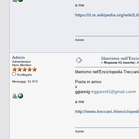
a me
https://it.m.wikipedia.org/wiki/L
Admin
Admin
liberismo nell'Enci
Administrator
«
Risposta #1 inserito::
A
Hero Member
liberismo nell'Enciclopedia Treccani
Scollegato
Posta in arrivo
Messaggi: 31.672
x
ggiannig <
ggianni41@gmail.com
>
a me
http://www.treccani.it/encicloped
Admin