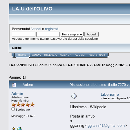
LA-U dell'OLIVO
Benvenuto!
Accedi
o
registrati
.
Accesso con nome utente, password e durata della sessione
Notizie
:
HOME
GUIDA
RICERCA
AGENDA
ACCEDI
REGISTRATI
LA-U dell'OLIVO
>
Forum Pubblico
>
LA-U STORICA 2 -Ante 12 maggio 2023 
Pagine: [
1
]
Autore
Discussione: Liberismo (Letto 7270 vo
Admin
Liberismo
Administrator
«
inserito::
Agosto 16
Hero Member
Liberismo - Wikipedia
Scollegato
Posta in arrivo
Messaggi: 31.672
x
ggiannig <
ggianni41@gmail.com
>