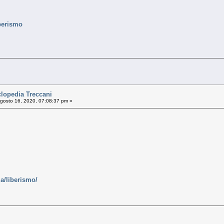
iberismo
clopedia Treccani
gosto 16, 2020, 07:08:37 pm »
ia/liberismo/