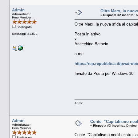
Admin
Oltre Marx, la nuova
Administrator
«
Risposta #2 inserito::
A
Hero Member
Oltre Marx, la nuova sfida al capita
Scollegato
Posta in arrivo
Messaggi: 31.672
x
Arlecchino Batocio
a me
https://rep.repubblica.it/pwa/ro
Inviato da Posta per Windows 10
Admin
Admin
Conte: “Capitalismo neoli
Administrator
«
Risposta #3 inserito::
Ottobre 
Hero Member
Conte: “Capitalismo neoliberista in
Scollegato