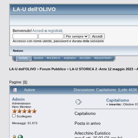
LA-U dell'OLIVO
Benvenuto!
Accedi
o
registrati
.
Accesso con nome utente, password e durata della sessione
Notizie
:
HOME
GUIDA
RICERCA
AGENDA
ACCEDI
REGISTRATI
LA-U dell'OLIVO
>
Forum Pubblico
>
LA-U STORICA 2 -Ante 12 maggio 2023 
Pagine: [
1
]
Autore
Discussione: Capitalismo (Letto 4636 
Admin
Capitalismo
Administrator
«
inserito::
Ottobre 07
Hero Member
Capitalismo
Scollegato
Posta in arrivo
Messaggi: 31.672
Arlecchino Euristico