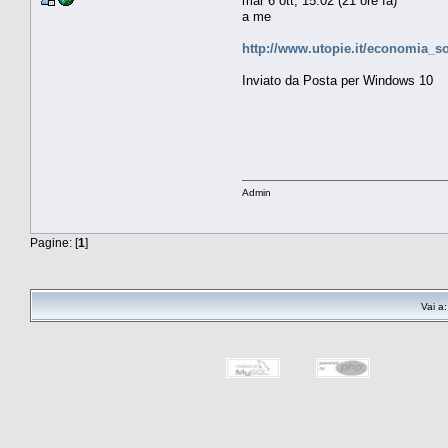
mar 6 ott, 15:02 (21 ore fa)
a me
http://www.utopie.it/economia_so
Inviato da Posta per Windows 10
Admin
Pagine: [
1
]
Vai a: