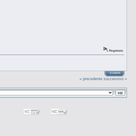
Registrato
STAMPA
« precedente
successivo »