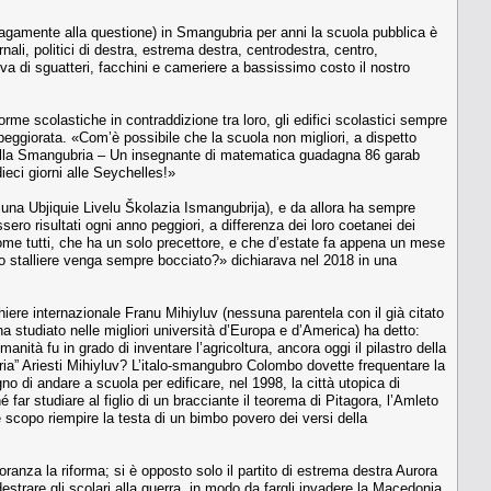
vagamente alla questione) in Smangubria per anni la scuola pubblica è
ornali, politici di destra, estrema destra, centrodestra, centro,
iva di sguatteri, facchini e cameriere a bassissimo costo il nostro
forme scolastiche in contraddizione tra loro, gli edifici scolastici sempre
peggiorata. «Com’è possibile che la scuola non migliori, a dispetto
ri della Smangubria – Un insegnante di matematica guadagna 86 garab
ieci giorni alle Seychelles!»
azjuna Ubjiquie Livelu Školazia Ismangubrija), e da allora ha sempre
sero risultati ogni anno peggiori, a differenza dei loro coetanei dei
come tutti, che ha un solo precettore, e che d’estate fa appena un mese
 mio stalliere venga sempre bocciato?» dichiarava nel 2018 in una
iere internazionale Franu Mihiyluv (nessuna parentela con il già citato
ha studiato nelle migliori università d’Europa e d’America) ha detto:
nità fu in grado di inventare l’agricoltura, ancora oggi il pilastro della
ria” Ariesti Mihiyluv? L’italo-smangubro Colombo dovette frequentare la
o di andare a scuola per edificare, nel 1998, la città utopica di
ar studiare al figlio di un bracciante il teorema di Pitagora, l’Amleto
he scopo riempire la testa di un bimbo povero dei versi della
ranza la riforma; si è opposto solo il partito di estrema destra Aurora
trare gli scolari alla guerra, in modo da fargli invadere la Macedonia