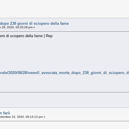
dopo 238 giorni di sciopero della fame
 29, 2020, 04:33:29 pm »
rni di sciopero della fame | Rep
enerale/2020/08/28/news/l_avvocata_morta_dopo_238_giorni_di_sciopero_d
n farò
ttembre 22, 2020, 09:13:13 pm »