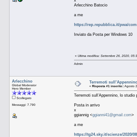
x
Arlecchino Batocio
a me
https://rep.repubblica.it/pwa/
Inviato da Posta per Windows 10
«
Ultima modifica: Settembre 26, 2020, 05
Admin
Arlecchino
Terremoti sull’Appennino,
Global Moderator
«
Risposta #1 inserito::
Agosto 2
Hero Member
Terremoti sull’Appennino, lo studio
Scollegato
Posta in arrivo
Messaggi: 7.790
x
ggiannig <
ggianni41@gmail.com
>
a me
https://tg24.sky.it/scienze/2020/