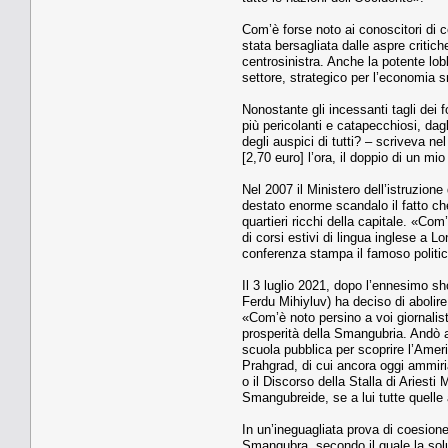
Com’è forse noto ai conoscitori di 
stata bersagliata dalle aspre critiche
centrosinistra. Anche la potente lob
settore, strategico per l’economia
Nonostante gli incessanti tagli dei f
più pericolanti e catapecchiosi, dag
degli auspici di tutti? – scriveva 
[2,70 euro] l’ora, il doppio di un m
Nel 2007 il Ministero dell’istruzion
destato enorme scandalo il fatto che 
quartieri ricchi della capitale. «C
di corsi estivi di lingua inglese a 
conferenza stampa il famoso politico
Il 3 luglio 2021, dopo l’ennesimo s
Ferdu Mihiyluv) ha deciso di abolire
«Com’è noto persino a voi giornalisti
prosperità della Smangubria. Andò a
scuola pubblica per scoprire l’Ameri
Prahgrad, di cui ancora oggi ammiria
o il Discorso della Stalla di Ariesti
Smangubreide, se a lui tutte quelle 
In un’ineguagliata prova di coesione
Smangubra, secondo il quale la solu