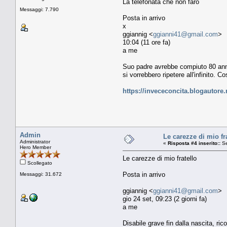
La telefonata che non farò
Messaggi: 7.790
Posta in arrivo
x
ggiannig <
ggianni41@gmail.com
>
10:04 (11 ore fa)
a me
Suo padre avrebbe compiuto 80 anni
si vorrebbero ripetere all'infinito. 
https://invececoncita.blogautore.r
Admin
Le carezze di mio fr
Administrator
«
Risposta #4 inserito::
Se
Hero Member
Le carezze di mio fratello
Scollegato
Posta in arrivo
Messaggi: 31.672
ggiannig <
ggianni41@gmail.com
>
gio 24 set, 09:23 (2 giorni fa)
a me
Disabile grave fin dalla nascita, ri