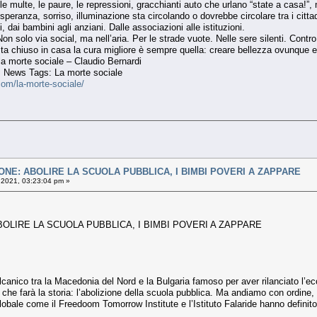
, le multe, le paure, le repressioni, gracchianti auto che urlano “state a casa!
eranza, sorriso, illuminazione sta circolando o dovrebbe circolare tra i cittadin
, dai bambini agli anziani. Dalle associazioni alle istituzioni.
Non solo via social, ma nell’aria. Per le strade vuote. Nelle sere silenti. Contro
sta chiuso in casa la cura migliore è sempre quella: creare bellezza ovunque e
a morte sociale – Claudio Bernardi
ia, News Tags: La morte sociale
com/la-morte-sociale/
IONE: ABOLIRE LA SCUOLA PUBBLICA, I BIMBI POVERI A ZAPPARE
 2021, 03:23:04 pm »
BOLIRE LA SCUOLA PUBBLICA, I BIMBI POVERI A ZAPPARE
nico tra la Macedonia del Nord e la Bulgaria famoso per aver rilanciato l’econo
 che farà la storia: l’abolizione della scuola pubblica. Ma andiamo con ordine, i
globale come il Freedoom Tomorrow Institute e l’Istituto Falaride hanno definit