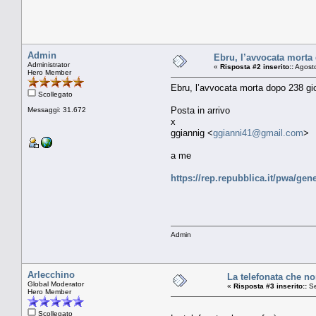
Admin
Ebru, l’avvocata morta 
Administrator
«
Risposta #2 inserito::
Agosto
Hero Member
Ebru, l’avvocata morta dopo 238 gio
Scollegato
Posta in arrivo
Messaggi: 31.672
x
ggiannig <
ggianni41@gmail.com
>
a me
https://rep.repubblica.it/pwa/g
Admin
Arlecchino
La telefonata che no
Global Moderator
«
Risposta #3 inserito::
Se
Hero Member
Scollegato