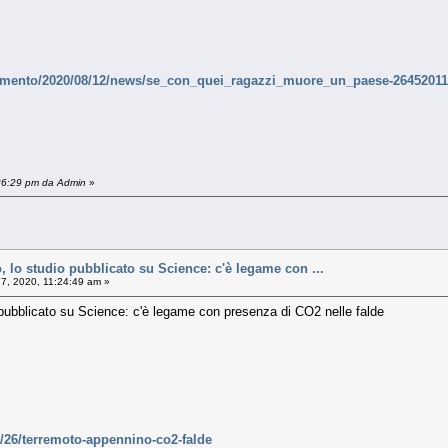
commento/2020/08/12/news/se_con_quei_ragazzi_muore_un_paese-26452011
:36:29 pm da Admin
»
 lo studio pubblicato su Science: c'è legame con ...
7, 2020, 11:24:49 am »
 pubblicato su Science: c'è legame con presenza di CO2 nelle falde
08/26/terremoto-appennino-co2-falde