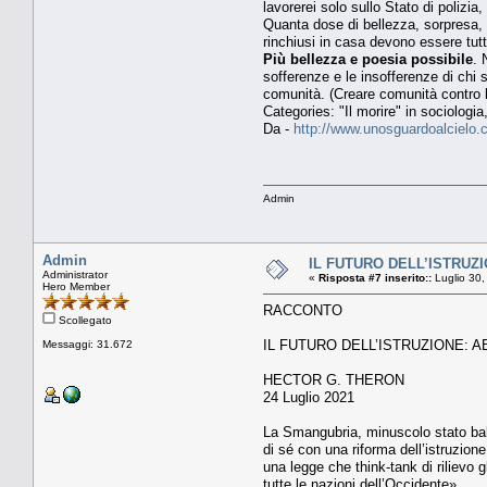
lavorerei solo sullo Stato di polizia
Quanta dose di bellezza, sorpresa, sp
rinchiusi in casa devono essere tutti
Più bellezza e poesia possibile
. 
sofferenze e le insofferenze di chi 
comunità. (Creare comunità contro l
Categories: "Il morire" in sociolog
Da -
http://www.unosguardoalcielo.
Admin
Admin
IL FUTURO DELL’ISTRUZ
Administrator
«
Risposta #7 inserito::
Luglio 30,
Hero Member
RACCONTO
Scollegato
IL FUTURO DELL’ISTRUZIONE: A
Messaggi: 31.672
HECTOR G. THERON
24 Luglio 2021
La Smangubria, minuscolo stato balca
di sé con una riforma dell’istruzione
una legge che think-tank di rilievo 
tutte le nazioni dell’Occidente».