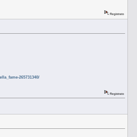
Registrato
ella_fame-265731340/
Registrato