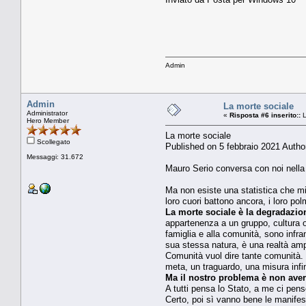
Admin
Admin
La morte sociale
Administrator
«
Risposta #6 inserito::
L
Hero Member
La morte sociale
Scollegato
Published on 5 febbraio 2021 Autho
Messaggi: 31.672
Mauro Serio conversa con noi nella r
Ma non esiste una statistica che mi
loro cuori battono ancora, i loro p
La morte sociale è la degradazio
appartenenza a un gruppo, cultura o 
famiglia e alla comunità, sono infr
sua stessa natura, è una realtà amp
Comunità vuol dire tante comunità. 
meta, un traguardo, una misura infi
Ma il nostro problema è non ave
A tutti pensa lo Stato, a me ci pens
Certo, poi sì vanno bene le manifestaz