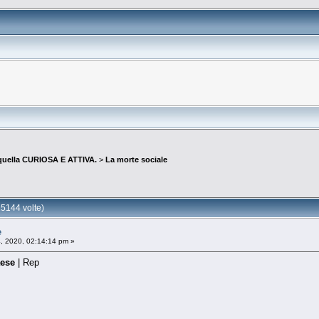
quella CURIOSA E ATTIVA.
>
La morte sociale
15144 volte)
e
, 2020, 02:14:14 pm »
aese
| Rep