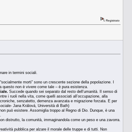
Registrato
are in termini sociali.
 “socialmente morti” sono un crescente sezione della popolazione. I
Ma questo non è vivere come tale – è pura esistenza.
iale.
Succede quando sei separato dal resto dell’umanità. Il senso di
e i ruoli nella vita, come quelli associati all’occupazione, alla
ie croniche, senzatetto, demenza avanzata e migrazione forzata. E per
ociale- Jana Králová, Università di Bath)
 non può esistere. Assomiglia troppo al Regno di Dio. Dunque, è una
.
non distrutto, la comunità, immaginandola come un peso e una zavorra.
reatività pubblica per alzare il morale delle truppe e di tutti. Non