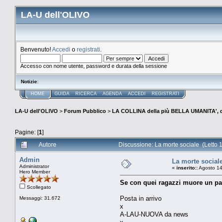
LA-U dell'OLIVO
Benvenuto!
Accedi
o
registrati
.
Accesso con nome utente, password e durata della sessione
Notizie
:
HOME
GUIDA
RICERCA
AGENDA
ACCEDI
REGISTRATI
LA-U dell'OLIVO
>
Forum Pubblico
>
LA COLLINA della più BELLA UMANITA', 
Pagine: [
1
]
Autore
Discussione: La morte sociale (Letto 
Admin
La morte social
Administrator
«
inserito::
Agosto 14
Hero Member
Se con quei ragazzi muore un p
Scollegato
Posta in arrivo
Messaggi: 31.672
x
A-LAU-NUOVA da news