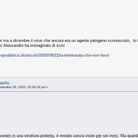
 ma a dicembre il virus che ancora era un agente patogeno sconosciuto, lo h
Così Alessandro ha immaginato di scriv
epubblica.it/articoli/2020/09/22/la-telefonata-che-non-faro/
atello
ttembre 26, 2020, 05:34:19 pm »
coverato in una struttura protetta, è restato senza visite per sei mesi. Ma quan