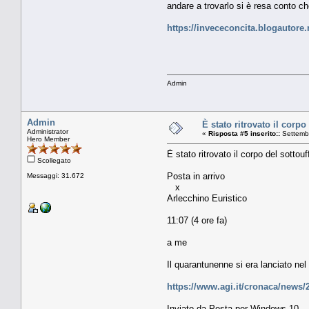
andare a trovarlo si è resa conto che
https://invececoncita.blogautore.r
Admin
Admin
È stato ritrovato il corpo
Administrator
«
Risposta #5 inserito::
Settembr
Hero Member
È stato ritrovato il corpo del sottouf
Scollegato
Posta in arrivo
Messaggi: 31.672
x
Arlecchino Euristico
11:07 (4 ore fa)
a me
Il quarantunenne si era lanciato ne
https://www.agi.it/cronaca/news/2
Inviato da Posta per Windows 10