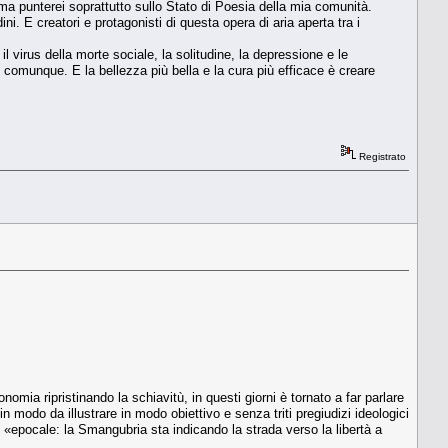
”, ma punterei soprattutto sullo Stato di Poesia della mia comunità.
i. E creatori e protagonisti di questa opera di aria aperta tra i
 il virus della morte sociale, la solitudine, la depressione e le
 comunque. E la bellezza più bella e la cura più efficace è creare
Registrato
mia ripristinando la schiavitù, in questi giorni è tornato a far parlare
n modo da illustrare in modo obiettivo e senza triti pregiudizi ideologici
o «epocale: la Smangubria sta indicando la strada verso la libertà a