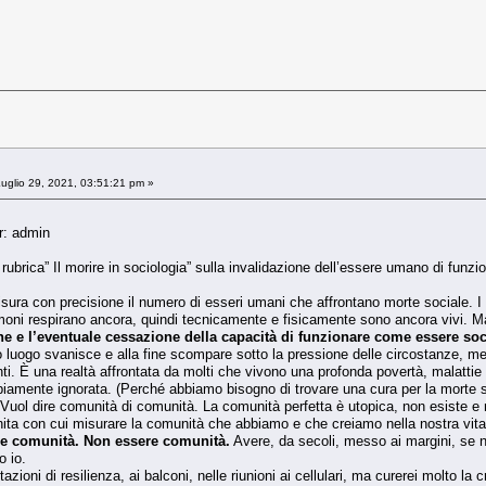
uglio 29, 2021, 03:51:21 pm »
r: admin
ubrica” Il morire in sociologia” sulla invalidazione dell’essere umano di funzion
sura con precisione il numero di esseri umani che affrontano morte sociale. I
olmoni respirano ancora, quindi tecnicamente e fisicamente sono ancora vivi. 
ne e l’eventuale cessazione della capacità di funzionare come essere soc
luogo svanisce e alla fine scompare sotto la pressione delle circostanze, mentr
anti. È una realtà affrontata da molti che vivono una profonda povertà, malatt
iamente ignorata. (Perché abbiamo bisogno di trovare una cura per la morte s
Vuol dire comunità di comunità. La comunità perfetta è utopica, non esiste e
nita con cui misurare la comunità che abbiamo e che creiamo nella nostra vita
re comunità. Non essere comunità.
Avere, da secoli, messo ai margini, se 
o io.
ioni di resilienza, ai balconi, nelle riunioni ai cellulari, ma curerei molto la c