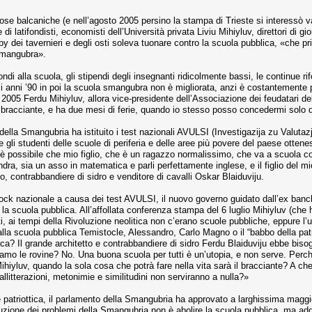
cose balcaniche (e nell’agosto 2005 persino la stampa di Trieste si interessò 
 di latifondisti, economisti dell’Università privata Liviu Mihiyluv, direttori di gi
by dei tavernieri e degli osti soleva tuonare contro la scuola pubblica, «che pr
 smangubra».
ondi alla scuola, gli stipendi degli insegnanti ridicolmente bassi, le continue ri
li anni ’90 in poi la scuola smangubra non è migliorata, anzi è costantemente 
nel 2005 Ferdu Mihiyluv, allora vice-presidente dell’Associazione dei feudata
io bracciante, e ha due mesi di ferie, quando io stesso posso concedermi solo d
e della Smangubria ha istituito i test nazionali AVULSI (Investigazija zu Valut
gli studenti delle scuole di periferia e delle aree più povere del paese ottenes
om’è possibile che mio figlio, che è un ragazzo normalissimo, che va a scuola 
Londra, sia un asso in matematica e parli perfettamente inglese, e il figlio del
, contrabbandiere di sidro e venditore di cavalli Oskar Blaiduviju.
hock nazionale a causa dei test AVULSI, il nuovo governo guidato dall’ex banch
 la scuola pubblica. All’affollata conferenza stampa del 6 luglio Mihiyluv (che 
, ai tempi della Rivoluzione neolitica non c’erano scuole pubbliche, eppure l’uma
lla scuola pubblica Temistocle, Alessandro, Carlo Magno o il “babbo della pat
ca? Il grande architetto e contrabbandiere di sidro Ferdu Blaiduviju ebbe bisogn
mo le rovine? No. Una buona scuola per tutti è un’utopia, e non serve. Perché f
 Mihiyluv, quando la sola cosa che potrà fare nella vita sarà il bracciante? A c
allitterazioni, metonimie e similitudini non serviranno a nulla?»
 patriottica, il parlamento della Smangubria ha approvato a larghissima maggio
zione dei problemi della Smangubria non è abolire la scuola pubblica, ma addes