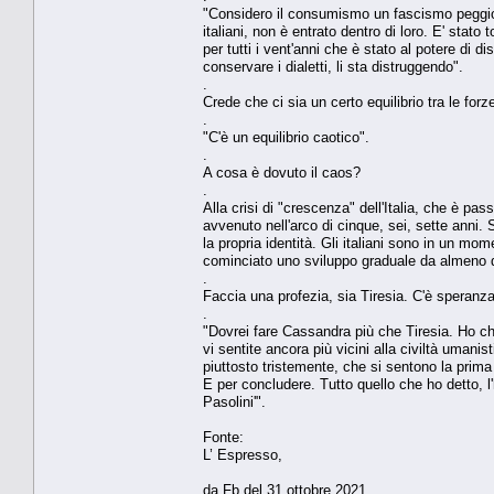
"Considero il consumismo un fascismo peggiore
italiani, non è entrato dentro di loro. E' stat
per tutti i vent'anni che è stato al potere di di
conservare i dialetti, li sta distruggendo".
.
Crede che ci sia un certo equilibrio tra le forz
.
"C'è un equilibrio caotico".
.
A cosa è dovuto il caos?
.
Alla crisi di "crescenza" dell'Italia, che è 
avvenuto nell'arco di cinque, sei, sette anni.
la propria identità. Gli italiani sono in un mom
cominciato uno sviluppo graduale da almeno d
.
Faccia una profezia, sia Tiresia. C'è speranza
.
"Dovrei fare Cassandra più che Tiresia. Ho ch
vi sentite ancora più vicini alla civiltà umanis
piuttosto tristemente, che si sentono la prima
E per concludere. Tutto quello che ho detto, l'h
Pasolini'".
Fonte:
L’ Espresso,
da Fb del 31 ottobre 2021