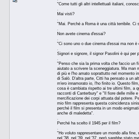
"Come tutti gli altri intellettuali italiani, c
.
Mai visti?
.
"Mai. Perché a Roma è una città terribile. Ci
.
Non avete cinema d'essai?
.
"Ci sono uno o due cinema d'essai ma non è 
.
Signori e signore, il signor Pasolini è qui pe
.
"Penso che sia la prima volta che faccio un fi
aiutato a scrivere la sceneggiatura. Ma man 
di più e l'ho amato soprattutto nel momento in 
di Salò. D’altra parte, Citti ha pensato a un a
m'ero innamorato io, l'ho finito io. Questo fi
cosa è cambiata rispetto ai tre ultimi film, a q
racconti di Canterbury" e "Il fiore delle mille e
mercificazione dei corpi attuata dal potere. P
mio film rappresenta questa coincidenza sini
perché il film si presenta in un modo enigmat
anche di maledetta".
.
Perché ha scelto il 1945 per il film?
.
"Ho voluto rappresentare un mondo alla fine, 
nel '38, nel '39, nel '37, però sarebbe stato m