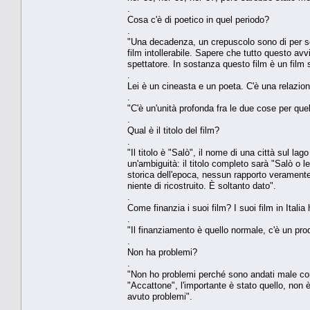
.
Cosa c'è di poetico in quel periodo?
.
"Una decadenza, un crepuscolo sono di per se
film intollerabile. Sapere che tutto questo avvi
spettatore. In sostanza questo film è un film 
.
Lei è un cineasta e un poeta. C'è una relazion
.
"C'è un'unità profonda fra le due cose per que
.
Qual è il titolo del film?
.
"Il titolo è "Salò", il nome di una città sul la
un'ambiguità: il titolo completo sarà "Salò o
storica dell'epoca, nessun rapporto veramente 
niente di ricostruito. È soltanto dato".
.
Come finanzia i suoi film? I suoi film in Ita
.
"Il finanziamento è quello normale, c'è un pro
.
Non ha problemi?
.
"Non ho problemi perché sono andati male com
"Accattone", l'importante è stato quello, no
avuto problemi".
.