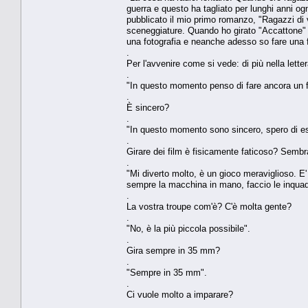
guerra e questo ha tagliato per lunghi anni og
pubblicato il mio primo romanzo, "Ragazzi di v
sceneggiature. Quando ho girato "Accattone"
una fotografia e neanche adesso so fare una f
.
Per l'avvenire come si vede: di più nella lett
.
"In questo momento penso di fare ancora un fi
.
È sincero?
.
"In questo momento sono sincero, spero di es
.
Girare dei film è fisicamente faticoso? Sembra 
.
"Mi diverto molto, è un gioco meraviglioso. E
sempre la macchina in mano, faccio le inquad
.
La vostra troupe com'è? C'è molta gente?
.
"No, è la più piccola possibile".
.
Gira sempre in 35 mm?
.
"Sempre in 35 mm".
.
Ci vuole molto a imparare?
.