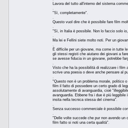
Lavora del tutto all'interno del sistema comme
.
"Sì, completamente".
.
Questo vuol dire che è possibile fare film mol
.
"Sì, in Italia è possibile. Non lo faccio solo i
.
Ma lei e Fellini siete molto noti. Per un giova
.
È difficile per un giovane, ma come in tutte 
gli stessi registi che aiutano dei giovani a far
se avesse fiducia in un giovane, potrebbe farg
.
Visto che ha la possibilità di realizzare i film
scrive una poesia o deve anche pensare al p
.
"Questo non è un problema morale, politico o p
film il fatto di possedere un certo grado di le
assolutamente di avanguardia, cioè "illeggibil
avanguardia. Ebbene fra i due è più leggibile 
insita nella tecnica stessa del cinema".
.
Senza successo commerciale è possibile comun
.
"Delle volte succede che pur non avendo un c
film fatto si noti una certa qualità".
.