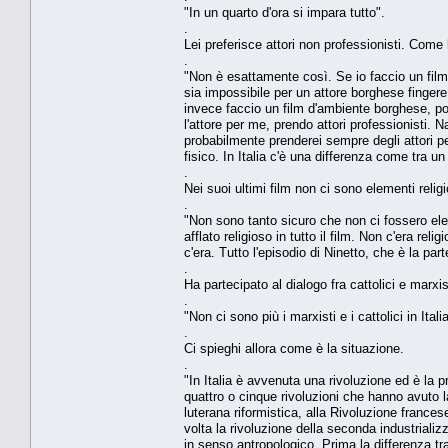
"In un quarto d'ora si impara tutto".
.
Lei preferisce attori non professionisti. Com
.
"Non è esattamente così. Se io faccio un film
sia impossibile per un attore borghese finger
invece faccio un film d'ambiente borghese, p
l'attore per me, prendo attori professionisti. Na
probabilmente prenderei sempre degli attori pe
fisico. In Italia c'è una differenza come tra u
.
Nei suoi ultimi film non ci sono elementi religi
.
"Non sono tanto sicuro che non ci fossero eleme
afflato religioso in tutto il film. Non c'era reli
c'era. Tutto l'episodio di Ninetto, che è la part
.
Ha partecipato al dialogo fra cattolici e marxist
.
"Non ci sono più i marxisti e i cattolici in Italia
.
Ci spieghi allora come è la situazione.
.
"In Italia è avvenuta una rivoluzione ed è la p
quattro o cinque rivoluzioni che hanno avuto l
luterana riformistica, alla Rivoluzione frances
volta la rivoluzione della seconda industrial
in senso antropologico. Prima la differenza t