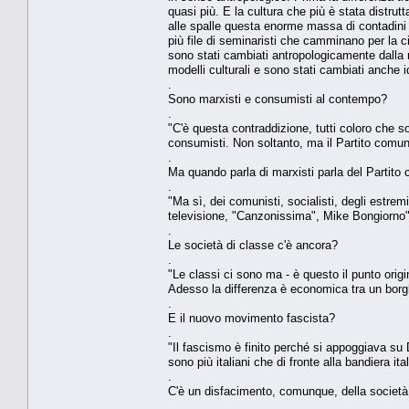
quasi più. E la cultura che più è stata distrutt
alle spalle questa enorme massa di contadini 
più file di seminaristi che camminano per la ci
sono stati cambiati antropologicamente dalla ri
modelli culturali e sono stati cambiati anche 
.
Sono marxisti e consumisti al contempo?
.
"C'è questa contraddizione, tutti coloro che 
consumisti. Non soltanto, ma il Partito comun
.
Ma quando parla di marxisti parla del Partito 
.
"Ma sì, dei comunisti, socialisti, degli estrem
televisione, "Canzonissima", Mike Bongiorno"
.
Le società di classe c'è ancora?
.
"Le classi ci sono ma - è questo il punto origin
Adesso la differenza è economica tra un borgh
.
E il nuovo movimento fascista?
.
"Il fascismo è finito perché si appoggiava su 
sono più italiani che di fronte alla bandiera i
.
C'è un disfacimento, comunque, della società i
.