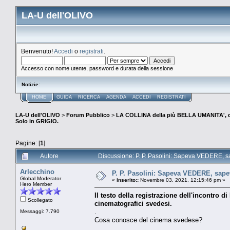
LA-U dell'OLIVO
Benvenuto!
Accedi
o
registrati
.
Accesso con nome utente, password e durata della sessione
Notizie
:
HOME
GUIDA
RICERCA
AGENDA
ACCEDI
REGISTRATI
LA-U dell'OLIVO
>
Forum Pubblico
>
LA COLLINA della più BELLA UMANITA', 
Solo in GRIGIO.
Pagine: [
1
]
Autore
Discussione: P. P. Pasolini: Sapeva VEDERE, 
Arlecchino
P. P. Pasolini: Sapeva VEDERE, sa
Global Moderator
«
inserito::
Novembre 03, 2021, 12:15:46 pm »
Hero Member
Il testo della registrazione dell'incontro d
Scollegato
cinematografici svedesi.
.
Messaggi: 7.790
Cosa conosce del cinema svedese?
.