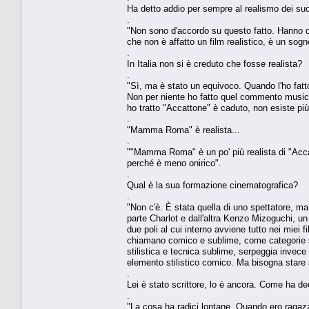
Ha detto addio per sempre al realismo dei suo
.
"Non sono d'accordo su questo fatto. Hanno dat
che non è affatto un film realistico, è un sogno
.
In Italia non si è creduto che fosse realista?
.
"Sì, ma è stato un equivoco. Quando l'ho fatto
Non per niente ho fatto quel commento musical
ho tratto "Accattone" è caduto, non esiste pi
.
"Mamma Roma" è realista...
.
""Mamma Roma" è un po' più realista di "Accat
perché è meno onirico".
.
Qual è la sua formazione cinematografica?
.
"Non c'è. È stata quella di uno spettatore, m
parte Charlot e dall'altra Kenzo Mizoguchi, un 
due poli al cui interno avviene tutto nei miei f
chiamano comico e sublime, come categorie sti
stilistica e tecnica sublime, serpeggia invece
elemento stilistico comico. Ma bisogna stare a
.
Lei è stato scrittore, lo è ancora. Come ha d
.
"La cosa ha radici lontane. Quando ero ragazz