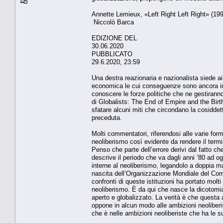
Annette Lemieux, «Left Right Left Right» (19
Niccolò Barca
EDIZIONE DEL
30.06.2020
PUBBLICATO
29.6.2020, 23:59
Una destra reazionaria e nazionalista siede ai 
economica le cui conseguenze sono ancora inc
conoscere le forze politiche che ne gestirann
di Globalists: The End of Empire and the Birth
sfatare alcuni miti che circondano la cosiddetta
preceduta.
Molti commentatori, riferendosi alle varie for
neoliberismo così evidente da rendere il term
Penso che parte dell’errore derivi dal fatto 
descrive il periodo che va dagli anni ‘80 ad o
interne al neoliberismo, legandolo a doppia ma
nascita dell’Organizzazione Mondiale del Comm
confronti di queste istituzioni ha portato mo
neoliberismo. È da qui che nasce la dicotomia
aperto e globalizzato. La verità è che questa
oppone in alcun modo alle ambizioni neoliberis
che è nelle ambizioni neoliberiste che ha le su