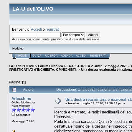
LA-U dell'OLIVO
Benvenuto!
Accedi
o
registrati
.
Accesso con nome utente, password e durata della sessione
Notizie
:
HOME
GUIDA
RICERCA
AGENDA
ACCEDI
REGISTRATI
LA-U dell'OLIVO
>
Forum Pubblico
>
LA-U STORICA 2 -Ante 12 maggio 2023 
INVESTICATIVO d'INCHIESTA. OPINIONISTI.
>
Una destra reazionaria e nazionalis
Pagine: [
1
]
Autore
Discussione: Una destra reazionaria e nazionalist
Arlecchino
Una destra reazionaria e nazionalista 
Global Moderator
«
inserito::
Luglio 02, 2020, 12:59:32 pm »
Hero Member
Identità e mercato, le radici neoliberali del s
Scollegato
L'intervista.
Parla lo storico canadese Quinn Slobodian, do
Messaggi: 7.790
dell’attuale ritorno della destra nell'intrecci
globalizzazione, propongono un modello alternat