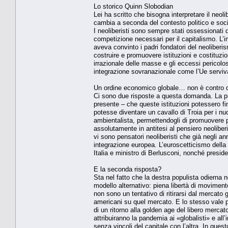
Lo storico Quinn Slobodian
Lei ha scritto che bisogna interpretare il n
cambia a seconda del contesto politico e soci
I neoliberisti sono sempre stati ossessionati da
competizione necessari per il capitalismo. L’i
aveva convinto i padri fondatori del neolibe
costruire e promuovere istituzioni e costituzion
irrazionale delle masse e gli eccessi pericolosi
integrazione sovranazionale come l’Ue servi
Un ordine economico globale… non è contro qu
Ci sono due risposte a questa domanda. La pri
presente – che queste istituzioni potessero fi
potesse diventare un cavallo di Troia per i nuo
ambientalista, permettendogli di promuovere po
assolutamente in antitesi al pensiero neoliberi
vi sono pensatori neoliberisti che già negli an
integrazione europea. L’euroscetticismo della 
Italia e ministro di Berlusconi, nonché preside
E la seconda risposta?
Sta nel fatto che la destra populista odierna
modello alternativo: piena libertà di movimento
non sono un tentativo di ritirarsi dal mercato 
americani su quel mercato. E lo stesso vale p
di un ritorno alla golden age del libero merca
attribuiranno la pandemia ai «globalisti» e 
senza vincoli del capitale con l’altra. In que