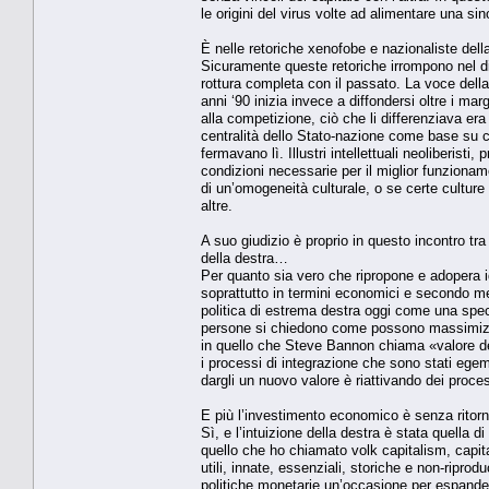
le origini del virus volte ad alimentare una s
È nelle retoriche xenofobe e nazionaliste de
Sicuramente queste retoriche irrompono nel d
rottura completa con il passato. La voce della
anni ‘90 inizia invece a diffondersi oltre i ma
alla competizione, ciò che li differenziava era 
centralità dello Stato-nazione come base su cu
fermavano lì. Illustri intellettuali neoliberist
condizioni necessarie per il miglior funzionam
di un’omogeneità culturale, o se certe cultur
altre.
A suo giudizio è proprio in questo incontro tra
della destra…
Per quanto sia vero che ripropone e adopera 
soprattutto in termini economici e secondo 
politica di estrema destra oggi come una speci
persone si chiedono come possono massimizza
in quello che Steve Bannon chiama «valore de
i processi di integrazione che sono stati egem
dargli un nuovo valore è riattivando dei proce
E più l’investimento economico è senza ritorni, 
Sì, e l’intuizione della destra è stata quella
quello che ho chiamato volk capitalism, capi
utili, innate, essenziali, storiche e non-ripro
politiche monetarie un’occasione per espander