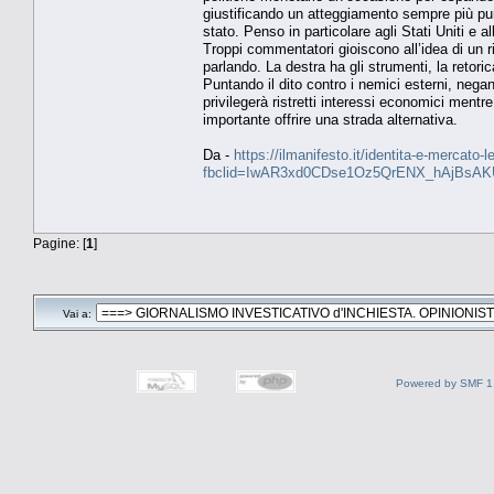
giustificando un atteggiamento sempre più pun
stato. Penso in particolare agli Stati Uniti 
Troppi commentatori gioiscono all’idea di un r
parlando. La destra ha gli strumenti, la retor
Puntando il dito contro i nemici esterni, nega
privilegerà ristretti interessi economici ment
importante offrire una strada alternativa.
Da -
https://ilmanifesto.it/identita-e-mercato-l
fbclid=IwAR3xd0CDse1Oz5QrENX_hAjBsA
Pagine: [
1
]
Vai a:
Powered by SMF 1