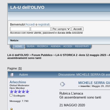
LA-U dell'OLIVO
Benvenuto!
Accedi
o
registrati
.
Accesso con nome utente, password e durata della sessione
Notizie
:
HOME
GUIDA
RICERCA
AGENDA
ACCEDI
REGISTRATI
LA-U dell'OLIVO
>
Forum Pubblico
>
LA-U STORICA 2 -Ante 12 maggio 2023 
assembramenti sono tanti
Pagine: [
1
]
Autore
Discussione: MICHELE SERRA Gli asse
Arlecchino
MICHELE SERRA Gli 
Global Moderator
«
inserito::
Maggio 26, 202
Hero Member
Rubrica L'amaca
Scollegato
Gli assembramenti sono tanti
Messaggi: 7.790
21 MAGGIO 2020