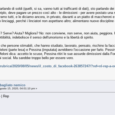
ndo di soldi (quelli, si sa, vanno tutti ai trafficanti di dati), sto parlando
iplo, deve pagare un prezzo così alto - le dimissioni - per avere postato una
cevamo tutti, e le diciamo ancora, in privato, davanti a un piatto di maccheron
linciaggi, perché i linciatori non aspettano altro; alimentano nuove discipline
 Serve? Aiuta? Migliora? No: non conviene, non serve, non aiuta, peggiora. Peg
tibilità, indebolisce il senso dell'umorismo e la libertà di spirito.
 persone stimabili, che hanno studiato, lavorato, pensato, rischino la faccia 
Meloni (parte lesa) e Pessina (imputata) avrebbero l'occasione per farlo. Pes
eloni dica: accetto le scuse, Pessina ritiri le sue assurde dimissioni dalla Fo
sui social. Ma sarebbe troppo bello per essere vero.
a/rubrica/2020/08/05/news/il_costo_di_facebook-263857247/?ref=nl-rep-a-o
sbagliato nemico
gosto 15, 2020, 04:01:10 pm »
 | Rep