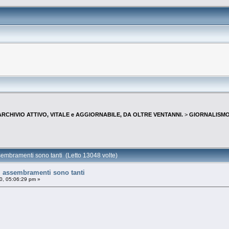
--ARCHIVIO ATTIVO, VITALE e AGGIORNABILE, DA OLTRE VENTANNI.
>
GIORNALISMO 
mbramenti sono tanti (Letto 13048 volte)
assembramenti sono tanti
0, 05:06:29 pm »