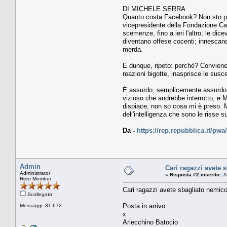
DI MICHELE SERRA
Quanto costa Facebook? Non sto parla
vicepresidente della Fondazione Car
scemenze, fino a ieri l'altro, le di
diventano offese cocenti; innescano 
merda.
E dunque, ripeto: perché? Conviene?
reazioni bigotte, inasprisce le suscet
È assurdo, semplicemente assurdo che
vizioso che andrebbe interrotto, e 
dispiace, non so cosa mi è preso. M
dell'intelligenza che sono le risse 
Da -
https://rep.repubblica.it/pw
Admin
Cari ragazzi avete 
Administrator
«
Risposta #2 inserito::
A
Hero Member
Cari ragazzi avete sbagliato nemico
Scollegato
Posta in arrivo
Messaggi: 31.672
x
Arlecchino Batocio