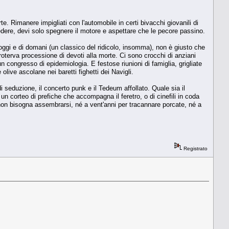
te. Rimanere impigliati con l'automobile in certi bivacchi giovanili di
dere, devi solo spegnere il motore e aspettare che le pecore passino.
di oggi e di domani (un classico del ridicolo, insomma), non è giusto che
roterva processione di devoti alla morte. Ci sono crocchi di anziani
congresso di epidemiologia. E festose riunioni di famiglia, grigliate
live ascolane nei baretti fighetti dei Navigli.
di seduzione, il concerto punk e il Tedeum affollato. Quale sia il
 corteo di prefiche che accompagna il feretro, o di cinefili in coda
 non bisogna assembrarsi, né a vent'anni per tracannare porcate, né a
Registrato