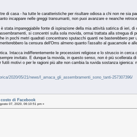
re di casa - ha tutte le caratteristiche per risultare odiosa a chi non ne sia par
uanto incappare nelle greggi transumanti, non puoi avanzare e neanche retroce
 stata impareggiabile fonte di ispirazione della mia attività satirica di ieri, 
 assembramenti, si concentri sulla sola movida, ormai trattata alla stregua di p
he in pochi metri quadrati concentrano sputacchi quanti ne basterebbero per un 
 meriterebbero la censura dell'Oms almeno quanto l'assalto al guacamole e alle o
 etica. Intacca indifferentemente le processioni religiose e lo struscio in cerca 
empre invitato. E dunque la movida, in questo senso, non è più scellerata di un
futili motivi o per le ragioni più alte non cambia la ruvida sostanza igienica:
/rubrica/2020/05/21/news/l_amaca_gli_assembramenti_sono_tanti-257307396/
costo di Facebook
gosto 07, 2020, 06:10:51 pm »