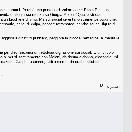
 dei costi umani. Perché una persona di valore come Paola Pessina,
 ruvida e allegra scemenza su Giorgia Meloni? Quelle stesse
i e a un bicchiere di vino. Ma sui social diventano scemenze pubbliche;
 censorie, sensi di colpa, penose retromarce, sentite scuse, figure di
giora il dibattito pubblico, peggiora la propria immagine, alimenta le
per dieci secondi di frettolosa digitazione sui social. È un circolo
sina si scusi sentitamente con Meloni, da donna a donna, dicendole: mi
ndazione Cariplo, usciamo, tutti insieme, da quel mattatoio
ut
Registrato