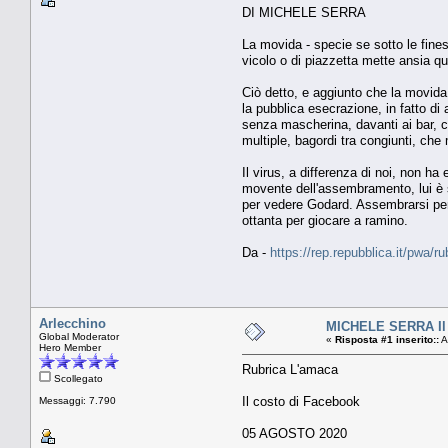
DI MICHELE SERRA
La movida - specie se sotto le finest
vicolo o di piazzetta mette ansia q
Ciò detto, e aggiunto che la movida è
la pubblica esecrazione, in fatto di
senza mascherina, davanti ai bar, c
multiple, bagordi tra congiunti, che
Il virus, a differenza di noi, non ha
movente dell'assembramento, lui è s
per vedere Godard. Assembrarsi per 
ottanta per giocare a ramino.
Da -
https://rep.repubblica.it/pwa
Arlecchino
MICHELE SERRA Il 
Global Moderator
«
Risposta #1 inserito::
A
Hero Member
Rubrica L'amaca
Scollegato
Il costo di Facebook
Messaggi: 7.790
05 AGOSTO 2020