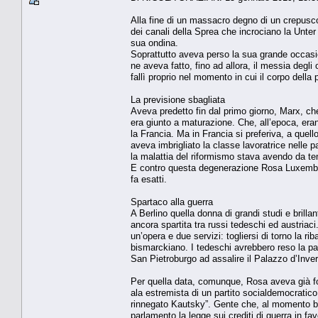
Alla fine di un massacro degno di un crepusco
dei canali della Sprea che incrociano la Unte
sua ondina.
Soprattutto aveva perso la sua grande occasio
ne aveva fatto, fino ad allora, il messia deg
fallì proprio nel momento in cui il corpo della
La previsione sbagliata
Aveva predetto fin dal primo giorno, Marx, che
era giunto a maturazione. Che, all’epoca, era
la Francia. Ma in Francia si preferiva, a quel
aveva imbrigliato la classe lavoratrice nelle p
la malattia del riformismo stava avendo da te
E contro questa degenerazione Rosa Luxemburg
fa esatti.
Spartaco alla guerra
A Berlino quella donna di grandi studi e brilla
ancora spartita tra russi tedeschi ed austriac
un’opera e due servizi: togliersi di torno la 
bismarckiano. I tedeschi avrebbero reso la pa
San Pietroburgo ad assalire il Palazzo d’Inver
Per quella data, comunque, Rosa aveva già fon
ala estremista di un partito socialdemocratico
rinnegato Kautsky”. Gente che, al momento buon
parlamento la legge sui crediti di guerra in f