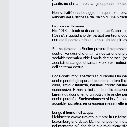
pacifismo che affratellava gli oppressi, deciser
Non si trattò di sabotaggio, ma qualcosa forse 
vangelo della riscossa dal palco di una birre
La Grande Illusione
Nel 1918 il Reich si dissolse, il suo Kaiser 
Rossa”, il quotidiano del partito) sentirono od
non era il paese a sistema capitalistico più 
Si sbagliavano: a Berlino presero il sopravven
destre. Fu così che una manifestazione di prot
socialdemocratico vide i socialdemocratici (so
assetati di sangue chiamati Freikorps: reduci d
dell’estrema destra.
I cosiddetti moti spartachisti durarono una dec
anche perché gli spartachisti non stettero lì a
casa, amici d’infanzia, berlinesi contro berli
successive. E non si tratta solo della creazi
birreria qualcuno tentò un putsch fu anche per v
anche perché a Sachsenhausen si iniziò con il
socialdemocratici, rei di essersi messi nelle 
Lungo il fiume nell’acqua
Liebknecht aveva trovato la morte in un falso t
Luxemburg si è detto. Ma non si può non notar
nel momento più alto della sua rivoluzione sfo