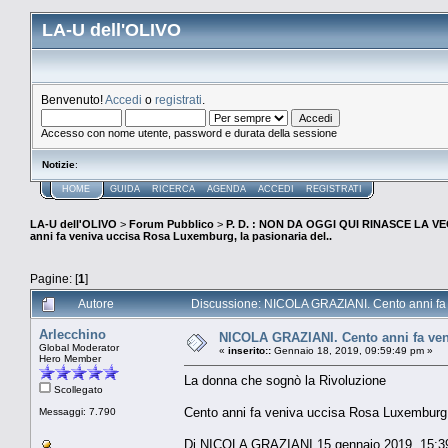
LA-U dell'OLIVO
Benvenuto!
Accedi
o
registrati
.
Accesso con nome utente, password e durata della sessione
Notizie
:
HOME
GUIDA
RICERCA
AGENDA
ACCEDI
REGISTRATI
LA-U dell'OLIVO
>
Forum Pubblico
>
P. D. : NON DA OGGI QUI RINASCE LA 
anni fa veniva uccisa Rosa Luxemburg, la pasionaria del..
Pagine: [
1
]
Autore
Discussione: NICOLA GRAZIANI. Cento anni fa v
Arlecchino
NICOLA GRAZIANI. Cento anni fa veni
Global Moderator
«
inserito::
Gennaio 18, 2019, 09:59:49 pm »
Hero Member
La donna che sognò la Rivoluzione
Scollegato
Cento anni fa veniva uccisa Rosa Luxemburg
Messaggi: 7.790
Di NICOLA GRAZIANI 15 gennaio 2019, 15:3