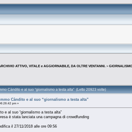
--ARCHIVIO ATTIVO, VITALE e AGGIORNABILE, DA OLTRE VENTANNI.
>
GIORNALISMO 
mmo Càndito e al suo “giornalismo a testa alta” (Letto 20923 volte)
immo Càndito e al suo “giornalismo a testa alta”
06:26:42 pm »
o e al suo “giornalismo a testa alta”
mpresa è stata lanciata una campagna di crowdfunding
difica il 27/11/2018 alle ore 09:56