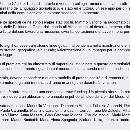
 Mimmo Cándito. L’idea di istituirlo è venuta a colleghi, amici e familiari, a o
versitario del Linguaggio giornalistico, è stato ed è tuttora, un esempio per chi
onisti della comunicazione a lavorare secondo il suo operato.
amente speciali ce ne sono sempre stati pochi. Mimmo Cándito ha raccontato con
a, dalle Falkland al Golfo, dall’Irlanda all’Afghanistan, al deserto iracheno, a
 ha fatto del suo lavoro una missione, diventando testimone di avvenimenti per 
o significa osservare alcune linee guida: indipendenza nella ricostruzione e n
testo storico, geografico, e culturale; valorizzazione di un impegno per la com
hi legge.
i premiare chi ha dimostrato di sapersi più avvicinare a queste caratteristiche 
analisi e il commento riguardante il mondo che ci circonda e che ci condizion
emio, devono rispondere a questo modello di professionalità e di contenuti, e 
motori e garanti (rinnovata di anno in anno) che decreterà i vincitori.
presa è stata realizzata una campagna crowdfunding. Un piccolo sforzo da part
ltre, riceverà un abbonamento annuale in pdf de L’Indice dei Libri del Mese, d
sta campagna: Marinella Venegoni, Domenico Affinito, Fabrizio Assandri, Re
aola Caramella, Maurizio Carandini, Giovanni Cerruti, Tana De Zulueta, Vitto
 Enzo Marzo, Anna Masera, Gian Giacomo Migone, Claudio Monici, Mario Monta
Simoni, Marino Sinibaldi, Maria Elena Spagnolo, Stefano Tallia, Lorenzo Tondo