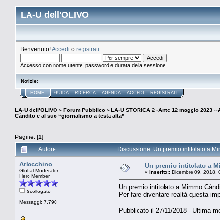
LA-U dell'OLIVO
Benvenuto!
Accedi
o
registrati
.
Accesso con nome utente, password e durata della sessione
Notizie
:
HOME
GUIDA
RICERCA
AGENDA
ACCEDI
REGISTRATI
LA-U dell'OLIVO
>
Forum Pubblico
>
LA-U STORICA 2 -Ante 12 maggio 2023 
Càndito e al suo “giornalismo a testa alta”
Pagine: [
1
]
Autore
Discussione: Un premio intitolato a Mi
Arlecchino
Un premio intitolato a M
Global Moderator
«
inserito::
Dicembre 09, 2018, 
Hero Member
Un premio intitolato a Mimmo Càndit
Scollegato
Per fare diventare realtà questa i
Messaggi: 7.790
Pubblicato il 27/11/2018 - Ultima mo