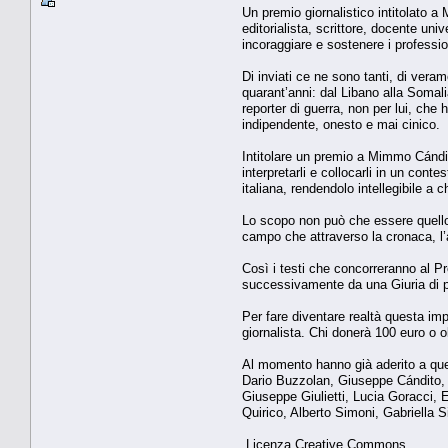
Un premio giornalistico intitolato a
editorialista, scrittore, docente uni
incoraggiare e sostenere i professi
Di inviati ce ne sono tanti, di ver
quarant’anni: dal Libano alla Somali
reporter di guerra, non per lui, che
indipendente, onesto e mai cinico.
Intitolare un premio a Mimmo Cándit
interpretarli e collocarli in un con
italiana, rendendolo intellegibile a c
Lo scopo non può che essere quello d
campo che attraverso la cronaca, l’
Così i testi che concorreranno al Pr
successivamente da una Giuria di pro
Per fare diventare realtà questa im
giornalista. Chi donerà 100 euro o o
Al momento hanno già aderito a que
Dario Buzzolan, Giuseppe Cándito, P
Giuseppe Giulietti, Lucia Goracci,
Quirico, Alberto Simoni, Gabriella 
Licenza Creative Commons