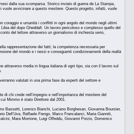
tto mesi dalla sua scomparsa. Storico inviato di guerra de La Stampa,
 si vuole avvicinare a questo mestiere. Questo progetto, infatti, vuole
 coraggio e umanità i conflitti in ogni angolo del mondo negli ultimi
lla Libia del dopo Gheddafi. Un lavoro pericoloso e complesso quello del
conto del lettore attraverso un giornalismo di inchiesta serio,
ella rappresentazione dei fatti; la competenza necessaria per
prensione del mondo e i nessi e conseguenti condizionamenti della realtà
attraverso media in lingua italiana di ogni tipo, sia con il lavoro sul
a.
verranno valutati in una prima fase da esperti del settore e
e di chi crede nell’impegno e nell’importanza del mestiere del
i cui Mimmo è stato Direttore dal 2001.
mo Bassetti, Lorenzo Bianchi, Luciano Borghesan, Giovanna Boursier,
rio Dell’Uva, Raffaele Fiengo, Marco Francalanci, Maria Gianniti,
lcini, Mara Morrione, Luigi Offeddu, Giovanni Porzio, Domenico
.