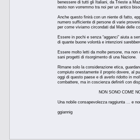
benessere di tutti gli Italiani, da Trieste a Ma
resto non vorremmo tra noi per un antico bisog
Anche questo finirà con un niente di fatto, ep
numero sufficiente di persone di varie provenien
per come viviamo circondati dal Male delle co
Essere in pochi e senza “agganci” aiuta a sent
di quante buone volontà e intenzioni sarebbero 
Essere molto letti da molte persone, ma non c
sani progetti di risorgimento di una Nazione.
Rimane solo la considerazione etica, guardand
compiuto onestamente il proprio dovere, al punt
oggi di questo paese e di averlo ridotto in 
combattere, ma in coscienza definirli con dis
NON SONO COME NO
Una nobile consapevolezza raggiunta … e no
ggiannig