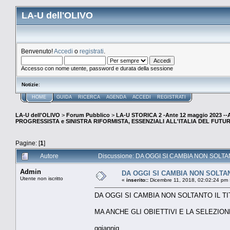
LA-U dell'OLIVO
Benvenuto!
Accedi
o
registrati
.
Accesso con nome utente, password e durata della sessione
Notizie
:
HOME
GUIDA
RICERCA
AGENDA
ACCEDI
REGISTRATI
LA-U dell'OLIVO
>
Forum Pubblico
>
LA-U STORICA 2 -Ante 12 maggio 2023 
PROGRESSISTA e SINISTRA RIFORMISTA, ESSENZIALI ALL'ITALIA DEL FUTU
Pagine: [
1
]
Autore
Discussione: DA OGGI SI CAMBIA NON SOLTANTO
Admin
DA OGGI SI CAMBIA NON SOLTAN
Utente non iscritto
«
inserito::
Dicembre 11, 2018, 02:02:24 pm 
DA OGGI SI CAMBIA NON SOLTANTO IL TIT
MA ANCHE GLI OBIETTIVI E LA SELEZIONE
ggiannig