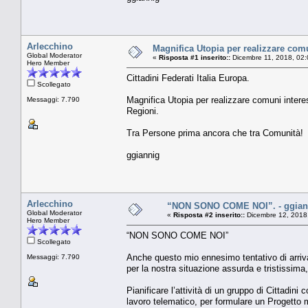
Arlecchino
Magnifica Utopia per realizzare comun
Global Moderator
«
Risposta #1 inserito::
Dicembre 11, 2018, 02:
Hero Member
Cittadini Federati Italia Europa.
Scollegato
Magnifica Utopia per realizzare comuni interess
Messaggi: 7.790
Regioni.
Tra Persone prima ancora che tra Comunità!
ggiannig
Arlecchino
“NON SONO COME NOI”. - ggiann
Global Moderator
«
Risposta #2 inserito::
Dicembre 12, 2018
Hero Member
“NON SONO COME NOI”
Scollegato
Anche questo mio ennesimo tentativo di arriv
Messaggi: 7.790
per la nostra situazione assurda e tristissima
Pianificare l’attività di un gruppo di Cittadin
lavoro telematico, per formulare un Progetto mir