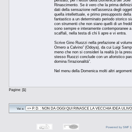
pensato, per i lettori della Domenica del Sole
Rinascimento. Se è vero che la prima definizion
dati della sensazione nell'assenza degli ogge
quella intellettuale, e primo presupposto della
fantastico a un determinato periodo storico si
con strumenti che non siano quelli di un fredd
sono sempre e interamente contemporanee a chi s
scaffali, nella testa di chi li apre e vi entra.
Scrive Gino Ruozzi nella prefazione al volume 
Omero a Calvino” (Odoya), da cui Luigi Sampietr
meno che non si consideri la realtà (o la presu
stesso Ruozzi conclude con un aforistico par
domina l'irrazionalità”.
Nel menu della Domenica molti altri argomenti
Pagine: [
1
]
Vai a:
Powered by SMF 1