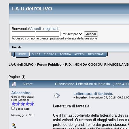
LA-U dell'OLIVO
Benvenuto!
Accedi
o
registrati
.
Accesso con nome utente, password e durata della sessione
Notizie
:
HOME
GUIDA
RICERCA
AGENDA
ACCEDI
REGISTRATI
LA-U dell'OLIVO
>
Forum Pubblico
>
P. D. : NON DA OGGI QUI RINASCE LA 
Pagine: [
1
]
Autore
Discussione: Letteratura di fantasia. (Letto 420
Arlecchino
Letteratura di fantasia.
Global Moderator
«
inserito::
Novembre 04, 2018, 06:21:0
Hero Member
Letteratura di fantasia.
Scollegato
C'è il fantastico-frivolo della letteratura d'ev
Messaggi: 7.790
asini volanti. O trattano di viaggi sulla luna o
profetico dei grandi libri e dei grandi classic