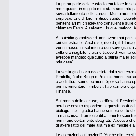
La prima parte della custodia cautelare la sco
metri quadri, in seguito mi è stata scontata p
sovraffollamento nelle carceri. Mentalmente ho
sorprese. Uno di loro mi disse subito: ‘Quando
penitenziari mi chiedevano consulenze sulle ca
chiamato Fabio. A salvarmi, in quel periodo, è 
Al suicidio garantisce di non avere mai pensat
cui dimostrarlo”. Anche se, ricorda, il 13 ma
venni messo in isolamento con sorveglianza a 
cella era inagibile, c’erano tracce di vomito 
avrebbe mandato qualcuno a pulirla ma lo solle
mia casa”.
La verità giudiziaria accertata dalla sentenza 
Pradella, è che Brega e Presicci hanno inciso 
o addirittura seni e polmoni. Spesso hanno ope
per incrementare i rimborsi, fare carriera e qu
Finanza.
Sul merito delle accuse, la difesa di Presicci 
avrebbe dovuto rispondere ai quesiti posti dal
bibliografico. I giudici hanno sempre detto c
la mancanza di un reale dibattimento scientif
nemmeno certamente sbagliati. L’accusa che mi
di avere fatto del male alla mia ex moglie e ai
Le operazioni agli anziani? “Anche allo Ieo 