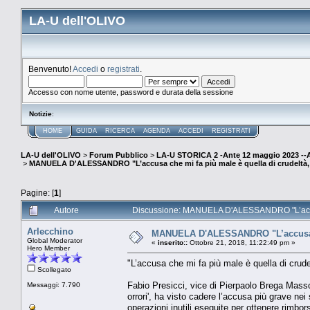
LA-U dell'OLIVO
Benvenuto!
Accedi
o
registrati
.
Accesso con nome utente, password e durata della sessione
Notizie
:
HOME
GUIDA
RICERCA
AGENDA
ACCEDI
REGISTRATI
LA-U dell'OLIVO
>
Forum Pubblico
>
LA-U STORICA 2 -Ante 12 maggio 2023 
>
MANUELA D'ALESSANDRO "L’accusa che mi fa più male è quella di crudeltà, m
Pagine: [
1
]
Autore
Discussione: MANUELA D'ALESSANDRO "L’accusa c
Arlecchino
MANUELA D'ALESSANDRO "L’accusa che
Global Moderator
«
inserito::
Ottobre 21, 2018, 11:22:49 pm »
Hero Member
"L’accusa che mi fa più male è quella di crudel
Scollegato
Fabio Presicci, vice di Pierpaolo Brega Massone
Messaggi: 7.790
orrori', ha visto cadere l’accusa più grave nei 
operazioni inutili eseguite per ottenere rimbor