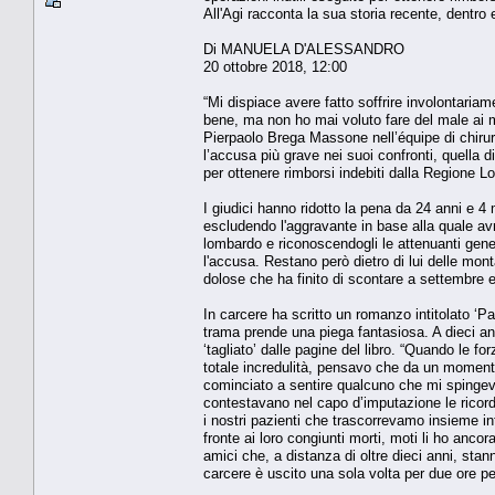
All'Agi racconta la sua storia recente, dentro e
Di MANUELA D'ALESSANDRO
20 ottobre 2018, 12:00
“Mi dispiace avere fatto soffrire involontari
bene, ma non ho mai voluto fare del male ai mie
Pierpaolo Brega Massone nell’équipe di chirurgi
l’accusa più grave nei suoi confronti, quella di
per ottenere rimborsi indebiti dalla Regione L
I giudici hanno ridotto la pena da 24 anni e 4 
escludendo l'aggravante in base alla quale avre
lombardo e riconoscendogli le attenuanti gene
l'accusa. Restano però dietro di lui delle mont
dolose che ha finito di scontare a settembre 
In carcere ha scritto un romanzo intitolato ‘Pas
trama prende una piega fantasiosa. A dieci anni
‘tagliato’ dalle pagine del libro. “Quando le f
totale incredulità, pensavo che da un moment
cominciato a sentire qualcuno che mi spingeva
contestavano nel capo d’imputazione le rico
i nostri pazienti che trascorrevamo insieme in
fronte ai loro congiunti morti, moti li ho anco
amici che, a distanza di oltre dieci anni, sta
carcere è uscito una sola volta per due ore per