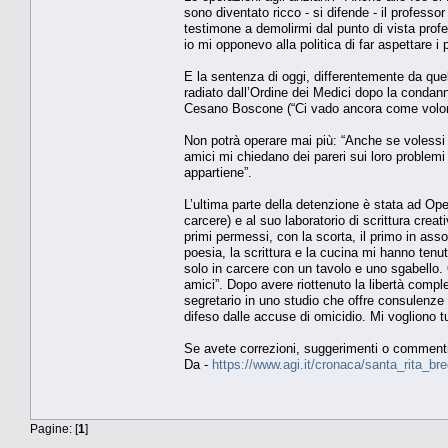
sono diventato ricco - si difende - il professo
testimone a demolirmi dal punto di vista prof
io mi opponevo alla politica di far aspettare i 
E la sentenza di oggi, differentemente da que
radiato dall’Ordine dei Medici dopo la condann
Cesano Boscone (“Ci vado ancora come volonta
Non potrà operare mai più: “Anche se volessi f
amici mi chiedano dei pareri sui loro problem
appartiene”.
L’ultima parte della detenzione è stata ad Ope
carcere) e al suo laboratorio di scrittura crea
primi permessi, con la scorta, il primo in ass
poesia, la scrittura e la cucina mi hanno tenu
solo in carcere con un tavolo e uno sgabello
amici”. Dopo avere riottenuto la libertà compl
segretario in uno studio che offre consulenze 
difeso dalle accuse di omicidio. Mi vogliono t
Se avete correzioni, suggerimenti o comment
Da -
https://www.agi.it/cronaca/santa_rita_b
Pagine: [
1
]