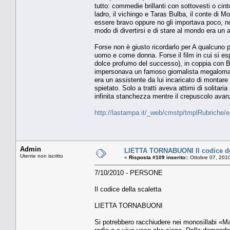
tutto: commedie brillanti con sottovesti o cintu
ladro, il vichingo e Taras Bulba, il conte di Mo
essere bravo oppure no gli importava poco, non
modo di divertirsi e di stare al mondo era un al
Forse non è giusto ricordarlo per A qualcuno p
uomo e come donna. Forse il film in cui si es
dolce profumo del successo), in coppia con B
impersonava un famoso giornalista megalomane,
era un assistente da lui incaricato di montare
spietato. Solo a tratti aveva attimi di solitar
infinita stanchezza mentre il crepuscolo avan
http://lastampa.it/_web/cmstp/tmplRubriche/
Admin
LIETTA TORNABUONI Il codice del
Utente non iscritto
«
Risposta #109 inserito::
Ottobre 07, 2010
7/10/2010 - PERSONE
Il codice della scaletta
LIETTA TORNABUONI
Si potrebbero racchiudere nei monosillabi «Mah»