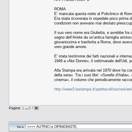
ROMA
E’ mancata questa notte al Policlinico di Rom
Era stata ricoverata in ospedale poco prima d
condizioni non avevano mai destato preoccupa
Il suo vero nome era Giulietta, e avrebbe fra 
segno dell’Ariete da un’antica famiglia aristocr
giovanissima e trasferita a Roma, dove aveva 
vero grande amore.
E' stata testimone dei fatti nazionali e intern
1949 a «Noi Donne», il settimanale dell'Udi, 
Alla Stampa era arrivata nel 1970 dove ha cont
della sera». Tra i suoi libri: «Sorelle d’Itali
cinema», il volume che periodicamente raccog
http://www3.lastampa.it/spettacoli/sezioni/art
Pagine:
1
...
6
7
[
8
]
Vai a: