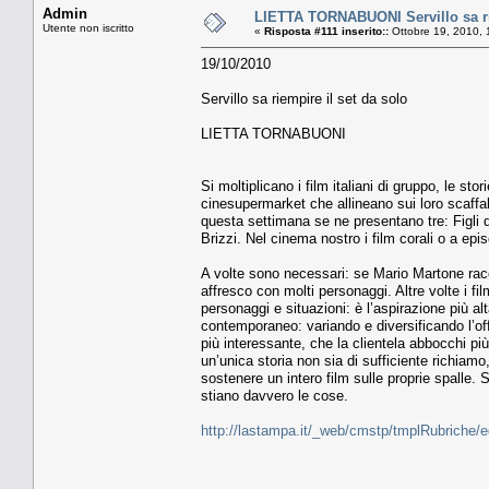
Admin
LIETTA TORNABUONI Servillo sa rie
Utente non iscritto
«
Risposta #111 inserito::
Ottobre 19, 2010, 
19/10/2010
Servillo sa riempire il set da solo
LIETTA TORNABUONI
Si moltiplicano i film italiani di gruppo, le sto
cinesupermarket che allineano sui loro scaffali
questa settimana se ne presentano tre: Figli 
Brizzi. Nel cinema nostro i film corali o a 
A volte sono necessari: se Mario Martone racc
affresco con molti personaggi. Altre volte i fil
personaggi e situazioni: è l’aspirazione più 
contemporaneo: variando e diversificando l’offer
più interessante, che la clientela abbocchi p
un’unica storia non sia di sufficiente richiamo
sostenere un intero film sulle proprie spalle. 
stiano davvero le cose.
http://lastampa.it/_web/cmstp/tmplRubriche/