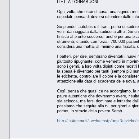
LIETTA TORNABUONI
Ogni volta che esce di casa, una signora mette
ospedali: pensa di doversi difendere dalle infez
Se prende l’autobus o il tram, prima di sedere 
venir danneggiata dalla sudiceria altrui. Se 
finisce al pronto soccorso, anche per una picco
strumenti, citando con forza i 700.000 pazient
considera una matta, al minimo una fissata, 
I batteri, per dire, sembrano diventati i nuovi 
piuttosto ripugnante, come vermetti in movimen
sono i germi, a loro volta dipinti come mostri 
la spesa è diventato per tanti (sempre più num
le etichette, controllare il colore e la consist
attenzione alla data di scadenza delle uova, 
Così, senza che quasi ce ne accorgiamo, la no
paure autentiche che dovremmo avere, risulta 
sia sciocca, ma farsi dominare e intristire dal
possiamo che seguire alla tv, per giorni e gior
porta», lo strazio della povera Sarah.
http://lastampa.it/_web/cmstp/tmplRubriche/