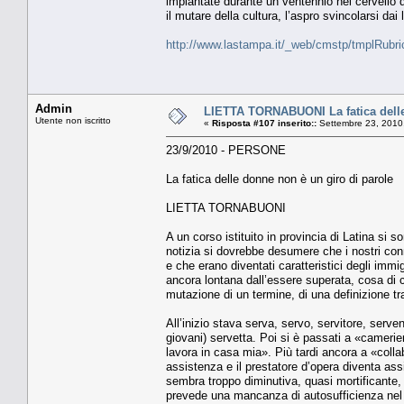
impiantate durante un ventennio nel cervello d
il mutare della cultura, l’aspro svincolarsi d
http://www.lastampa.it/_web/cmstp/tmplRubri
Admin
LIETTA TORNABUONI La fatica delle
Utente non iscritto
«
Risposta #107 inserito::
Settembre 23, 2010
23/9/2010 - PERSONE
La fatica delle donne non è un giro di parole
LIETTA TORNABUONI
A un corso istituito in provincia di Latina si s
notizia si dovrebbe desumere che i nostri con
e che erano diventati caratteristici degli immig
ancora lontana dall’essere superata, cosa di c
mutazione di un termine, di una definizione tr
All’inizio stava serva, servo, servitore, serv
giovani) servetta. Poi si è passati a «cameri
lavora in casa mia». Più tardi ancora a «colla
assistenza e il prestatore d’opera diventa ass
sembra troppo diminutiva, quasi mortificante,
prevede una mancanza di autosufficienza nel 