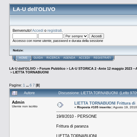
LA-U dell'OLIVO
Benvenuto!
Accedi
o
registrati
.
Accesso con nome utente, password e durata della sessione
Notizie
:
HOME
GUIDA
RICERCA
AGENDA
ACCEDI
REGISTRATI
LA-U dell'OLIVO
>
Forum Pubblico
>
LA-U STORICA 2 -Ante 12 maggio 2023 
>
LIETTA TORNABUONI
Pagine:
1
...
6
7
[
8
]
Autore
Discussione: LIETTA TORNABUONI (Letto 9709
Admin
LIETTA TORNABUONI Frittura di
Utente non iscritto
«
Risposta #105 inserito::
Agosto 19, 2010
19/8/2010 - PERSONE
Frittura di paranza
LIETTA TORNABUONI