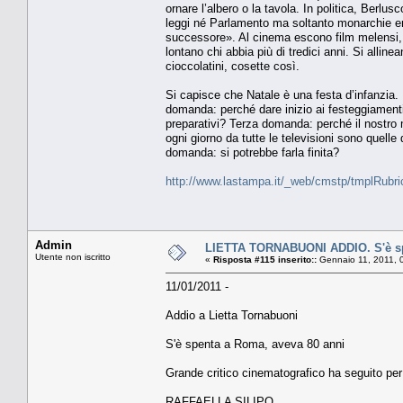
ornare l’albero o la tavola. In politica, Berl
leggi né Parlamento ma soltanto monarchie ered
successore». Al cinema escono film melensi, br
lontano chi abbia più di tredici anni. Si allin
cioccolatini, cosette così.
Si capisce che Natale è una festa d’infanzia
domanda: perché dare inizio ai festeggiamenti
preparativi? Terza domanda: perché il nostro
ogni giorno da tutte le televisioni sono quell
domanda: si potrebbe farla finita?
http://www.lastampa.it/_web/cmstp/tmplRubri
Admin
LIETTA TORNABUONI ADDIO. S'è sp
Utente non iscritto
«
Risposta #115 inserito::
Gennaio 11, 2011, 
11/01/2011 -
Addio a Lietta Tornabuoni
S'è spenta a Roma, aveva 80 anni
Grande critico cinematografico ha seguito per 
RAFFAELLA SILIPO