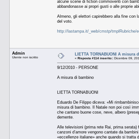
alcune scene di fiction commoventi con bambin
abbandonasse ai propri gusti o alle proprie abi
Almeno, gli elettori capirebbero alla fine co
del voto.
http://lastampa.it/_web/cmstp/tmplRubriche/
Admin
LIETTA TORNABUONI A misura d
Utente non iscritto
«
Risposta #114 inserito::
Dicembre 09, 201
9/12/2010 - PERSONE
A misura di bambino
LIETTA TORNABUONI
Eduardo De Filippo diceva: «Mi rimbambinisco
misura di bambino. Il Natale non poi così immin
che cantano buone cose, neve, albero (presepi
demente.
Alle televisioni (prima rete Rai, prima serat
canzoni d’amore vengono cantate da bambini s
«eccellenze italiane» anche quando si tratta 