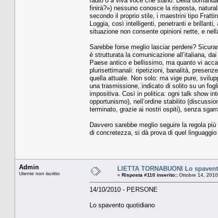
radio o a viva voce che siano. Della domanda
finirà?») nessuno conosce la risposta, natura
secondo il proprio stile, i maestrini tipo Fratti
Loggia, così intelligenti, penetranti e brillan
situazione non consente opinioni nette, e nell
Sarebbe forse meglio lasciar perdere? Sicurame
è strutturata la comunicazione all’italiana, dai
Paese antico e bellissimo, ma quanto vi accad
plurisettimanali: ripetizioni, banalità, presen
quella attuale. Non solo: ma vige pure, svilupp
una trasmissione, indicato di solito su un fog
impositiva. Così in politica: ogni talk show int
opportunismo), nell’ordine stabilito (discussion
terminato, grazie ai nostri ospiti), senza sgarr
Davvero sarebbe meglio seguire la regola più 
di concretezza, si dà prova di quel linguaggio d
Admin
LIETTA TORNABUONI Lo spavent
Utente non iscritto
«
Risposta #110 inserito::
Ottobre 14, 2010
14/10/2010 - PERSONE
Lo spavento quotidiano