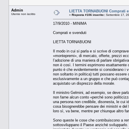
Admin
LIETTA TORNABUONI Comprati e 
Utente non iscritto
«
Risposta #106 inserito::
Settembre 17, 20
17/9/2010 - MINIMA
Comprati e svenduti
LIETTA TORNABUONI
Il modo in cui si parla e si scrive di comprave
«montepremi», di mercato, offerte, prezzi ec
l’adozione di una maniera di parlare sbrigativa
non è così. I termini esprimono esattamente qu
punto è che evidentemente si considerano i vot
non soltanto in politica) tutti possano essere
esclusivamente a un gruppo e che può contagia
acquistato un disprezzo della morale.
Il ministro Gelmini, ad esempio, se deve parlar
non farne alcun conto «perché sono politicizza
una persona non credibile, disonesta, le cui i
cosa bisognerebbe pensare dei ministri e del 
loro sì, va bene, mentre per chiunque altro fa
Sono queste le cose che contribuiscono a rend
sottosviluppano il Paese anziché svilupparlo.