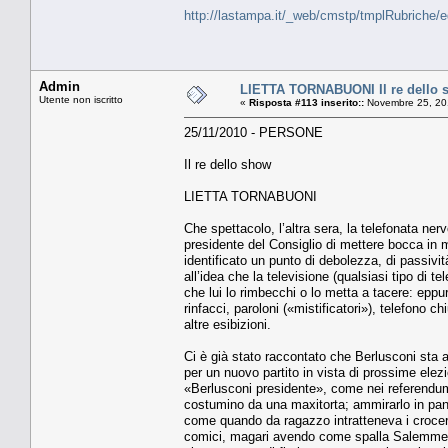
http://lastampa.it/_web/cmstp/tmplRubriche/
Admin
LIETTA TORNABUONI Il re dello 
Utente non iscritto
«
Risposta #113 inserito::
Novembre 25, 20
25/11/2010 - PERSONE
Il re dello show
LIETTA TORNABUONI
Che spettacolo, l’altra sera, la telefonata ne
presidente del Consiglio di mettere bocca in m
identificato un punto di debolezza, di passivi
all’idea che la televisione (qualsiasi tipo di 
che lui lo rimbecchi o lo metta a tacere: eppu
rinfacci, paroloni («mistificatori»), telefono 
altre esibizioni.
Ci è già stato raccontato che Berlusconi sta 
per un nuovo partito in vista di prossime elez
«Berlusconi presidente», come nei referendum
costumino da una maxitorta; ammirarlo in panni
come quando da ragazzo intratteneva i croceri
comici, magari avendo come spalla Salemme, Schi