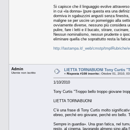
Si capisce che il linguaggio evolve attraverso
in cui «la donna» (pure questa era una definizi
dormiva in sgabuzzini angusti senza finestra,
maligne se per uscire un pomeriggio alla sett
ovviamente diverse, nessuno più considera um
pulire, fare i letti e il bucato, stirare, cuci
Nessun nominalismo, nessun prudente o ipocrit
eliminare quella che soprattutto resta la fatic
http://lastampa.it/_web/cmstp/tmplRubriche/
Admin
LIETTA TORNABUONI Tony Curtis "Tr
Utente non iscritto
«
Risposta #108 inserito::
Ottobre 01, 2010, 03
1/10/2010
Tony Curtis "Troppo bello troppo giovane trop
LIETTA TORNABUONI
C’è una frase di Tony Curtis molto significat
ebreo, perché ero giovane, perché ero bello.
Sempre in guardia». Una gran fatica, nel tumul
resto, al cinema, lavorando almeno sino alla 