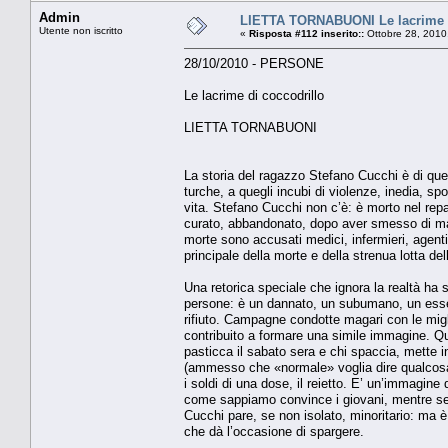
Admin
LIETTA TORNABUONI Le lacrime d
Utente non iscritto
«
Risposta #112 inserito::
Ottobre 28, 2010
28/10/2010 - PERSONE
Le lacrime di coccodrillo
LIETTA TORNABUONI
La storia del ragazzo Stefano Cucchi è di que
turche, a quegli incubi di violenze, inedia, spo
vita. Stefano Cucchi non c’è: è morto nel re
curato, abbandonato, dopo aver smesso di man
morte sono accusati medici, infermieri, agenti
principale della morte e della strenua lotta de
Una retorica speciale che ignora la realtà ha s
persone: è un dannato, un subumano, un esse
rifiuto. Campagne condotte magari con le migli
contribuito a formare una simile immagine. Q
pasticca il sabato sera e chi spaccia, mette 
(ammesso che «normale» voglia dire qualcosa)
i soldi di una dose, il reietto. E’ un’immagin
come sappiamo convince i giovani, mentre sembra
Cucchi pare, se non isolato, minoritario: ma 
che dà l’occasione di spargere.