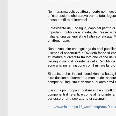
Nel marasma politico attuale, certo non nuovo
un’espressione che pareva tramontata, logora
senso:conflitto di interessi.
Il presidente del Consiglio, capo del partito 
importanti, pubblica e privata, del Paese: oltre 
italiane, una generalista e l’altra sofisticata
emittenti radio.
Non si vuol dire che ogni riga da essi pubblic
il senso di opportunità e l’ovvietà fanno sì c
sfumature di diversità tra loro che vanno dall
bersaglio siano il presidente della Repubblica
sono unanimi e finiscono con il minare la loro
Si capisce che, in simili condizioni, la battag
altro duellante disarmato a mani nude: nessuna
sempre più ingiusto e dannoso, quanto arrivi a 
E non ha poi troppa importanza che il conflitt
componenti differenti: è come al ristorante la
per essere fatta soprattutto di calamari.
http://www.lastampa.it/_web/cmstp/tmplRubri