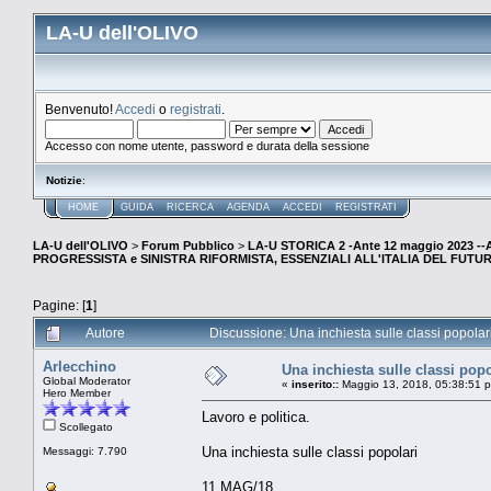
LA-U dell'OLIVO
Benvenuto!
Accedi
o
registrati
.
Accesso con nome utente, password e durata della sessione
Notizie
:
HOME
GUIDA
RICERCA
AGENDA
ACCEDI
REGISTRATI
LA-U dell'OLIVO
>
Forum Pubblico
>
LA-U STORICA 2 -Ante 12 maggio 2023 
PROGRESSISTA e SINISTRA RIFORMISTA, ESSENZIALI ALL'ITALIA DEL FUTU
Pagine: [
1
]
Autore
Discussione: Una inchiesta sulle classi popolar
Arlecchino
Una inchiesta sulle classi popo
Global Moderator
«
inserito::
Maggio 13, 2018, 05:38:51 
Hero Member
Lavoro e politica.
Scollegato
Una inchiesta sulle classi popolari
Messaggi: 7.790
11 MAG/18