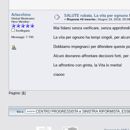
Arlecchino
SALUTE rubata. La vita per ognuno ha
Global Moderator
«
Risposta #4 inserito::
Giugno 19, 2018, 05:0
Hero Member
Mai fidarsi senza verificare, senza approfondi
Scollegato
La vita per ognuno ha tempi singoli, per alcuni 
Messaggi: 7.790
Dobbiamo impegnarci per difendere queste porz
Alcuni dovranno affrontare decisioni forti, per 
Le affrontino con grinta, la Vita lo merita!
ciaooo
Pagine: [
1
]
Vai a:
Powered by SMF 1