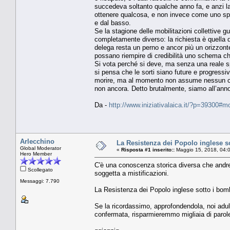
succedeva soltanto qualche anno fa, e anzi la 
ottenere qualcosa, e non invece come uno spaz
e dal basso.
Se la stagione delle mobilitazioni collettive g
completamente diverso: la richiesta è quella d
delega resta un perno e ancor più un orizzonte 
possano riempire di credibilità uno schema c
Si vota perché si deve, ma senza una reale s
si pensa che le sorti siano future e progress
morire, ma al momento non assume nessun con
non ancora. Detto brutalmente, siamo all’anno 
Da -
http://www.iniziativalaica.it/?p=39300#m
Arlecchino
La Resistenza dei Popolo inglese s
Global Moderator
«
Risposta #1 inserito::
Maggio 15, 2018, 04:
Hero Member
C'è una conoscenza storica diversa che andreb
Scollegato
soggetta a mistificazioni.
Messaggi: 7.790
La Resistenza dei Popolo inglese sotto i bom
Se la ricordassimo, approfondendola, noi adul
confermata, risparmieremmo migliaia di parole i