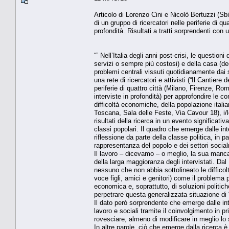
Articolo di Lorenzo Cini e Nicolò Bertuzzi (Sb
di un gruppo di ricercatori nelle periferie di q
profondità. Risultati a tratti sorprendenti con 
“” Nell’Italia degli anni post-crisi, le questi
servizi o sempre più costosi) e della casa (deg
problemi centrali vissuti quotidianamente dai 
una rete di ricercatori e attivisti (“Il Cantiere
periferie di quattro città (Milano, Firenze, R
interviste in profondità) per approfondire le co
difficoltà economiche, della popolazione ital
Toscana, Sala delle Feste, Via Cavour 18), i/le 
risultati della ricerca in un evento significat
classi popolari. Il quadro che emerge dalle int
riflessione da parte della classe politica, in 
rappresentanza del popolo e dei settori socialm
Il lavoro – dicevamo – o meglio, la sua manc
della larga maggioranza degli intervistati. Dal 
nessuno che non abbia sottolineato le difficoltà
voce figli, amici e genitori) come il problema pr
economica e, soprattutto, di soluzioni politic
perpetrare questa generalizzata situazione di 
Il dato però sorprendente che emerge dalle int
lavoro e sociali tramite il coinvolgimento in p
rovesciare, almeno di modificare in meglio lo 
In altre parole, ciò che emerge dalla ricerca è 