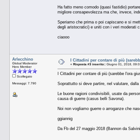
Ha fatto meno comodo (quasi fastidio) portar
migliore consapevolezza ma che, invece, indot
Speriamo che prima o poi capiscano e si metta
degli aristocratici) e uniti con i veri moderati
ciaooo
Arlecchino
I Cittadini per contare di più (sare
Global Moderator
«
Risposta #3 inserito::
Giugno 01, 2018, 09:0
Hero Member
I Cittadini per contare di più (sarebbe l'ora g
Scollegato
Soprattutto si deve partire, nel valutare, dal
Messaggi: 7.790
Le buone ragioni condivisibili, usate da per
causa di guerre (casus belli Savona).
Noi non vogliamo guerre o arroganze che nasco
ggiannig
Da Fb del 27 maggio 2018 (Bannon da Salvini