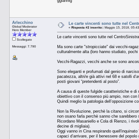
ggiannig
Arlecchino
Le carte vincenti sono tutte nel Cent
Global Moderator
«
Risposta #2 inserito::
Maggio 15, 2018, 05:4
Hero Member
Le carte vincenti sono tutte nel CentroSinistr
Scollegato
Ma sono carte "stropicciate" dai vecchi-ragazz
Messaggi: 7.790
culturalmente alta (loro hanno studiato, pochi l
Vecchi-Ragazzi, vecchi anche se sono ancora g
Sono eleganti e profumati dal genio di narciso
pacatezza, altri/e già attivi nel 68 e satolli 
posti giovani “pretendenti al posto”.
A causa di queste fulgide caratteristiche e di
obiettivo con il consenso più ampio, non con 
Quindi meglio la patologia dell’opposizione co
Non la Rivoluzione, perchè la citano, si circon
non osano farla perchè sanno che sarebbero s
Ricordano Masaniello e Cola di Rienzo, i rivol
decine di migliaia).
Oggi vanno in Cina respirando quell'inquinato
capaci d’arrivare, per il benessere del popolo 