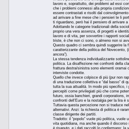
lavoro e, soprattutto, dei problemi ad essi c
che i problemi connessi alla propria condizione
essere contrastati e risolti dal coinvolgimento
ad arrivare a fine mese che i pensieri te li po
ti riguardano, però hai il pensiero di arrivare
Adottando le categorie tradizionali della socio
proprio una vera assenza, di progetti e identità 
lavoro e di vita, per sovvertire i rapporti soci
triste, è che non ci sono, o almeno non si avv
Questo quadro ci sembra quindi suggerire la fin
caratterizzante della politica del Novecento, (i
ancora”).
La stessa tendenza individualizzante sottolin
politica. La disaffezione nei confronti della c
frattura destra/sinistra sono elementi oramai 
interviste condotte.
Quello che invece colpisce di più (pur non r
di una traduzione collettiva e “dal basso” di q
tutta la sua attualità. In modo più specifico, 
percepiti come privilegiati più che come potenti
futuro, ossia banchieri, grandi corporations, in
confronti dell’Euro e la nostalgia per la lira è s
Tuttavia questa percezione non si traduce nell
alternativi. Anzi: la richiesta di politica è rar
classe dirigente dei partiti.
Tradotto: il “popolo” vuole più politica, vuole 
vita quotidiana, ma anche quando il discorso 
è risaputo, e i dati raccolti lo confermano: la