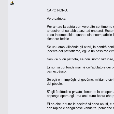
…
CAPO NONO.
Vero patriota.
Per amare la patria con vero alto sentimento 
arrossire, di cui abbia anzi ad onorarsi. Esse
cosa incompatibile, quanto sia incompatibile 
d'èssere fedele.
Se un uòmo vilipènde gli altari, la santità coni
ipòcrita del patriotismo, egli è un pessimo cit
Non v'è buòn patriòta, se non l'uòmo virtuoso, 
Ei non si confonde mai nè coll'adulatore dei po
pari eccèsso.
Se egli è in impièghi di govèrno, militari o civ
del pòpolo.
S'egli è cittadino privato, l'onore e la prospe
opponga òpera egli, ma anzi tutto òpera che pu
Ei sa che in tutte le società vi sono abusi, e
con rapine e sanguinose vendette; perocchè di tu