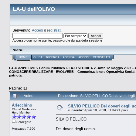
LA-U dell'OLIVO
Benvenuto!
Accedi
o
registrati
.
Accesso con nome utente, password e durata della sessione
Notizie
:
HOME
GUIDA
RICERCA
AGENDA
ACCEDI
REGISTRATI
LA-U dell'OLIVO
>
Forum Pubblico
>
LA-U STORICA 2 -Ante 12 maggio 2023 
CONOSCERE REALIZZARE - EVOLVERE. - Comunicazione e Operatività Social. (E
patriota.
Pagine: [
1
]
Autore
Discussione: SILVIO PELLICO Dei doveri degli 
Arlecchino
SILVIO PELLICO Dei doveri degli u
Global Moderator
«
inserito::
Aprile 18, 2018, 01:34:21 pm »
Hero Member
SILVIO PELLICO
Scollegato
Dei doveri degli uomini
Messaggi: 7.790