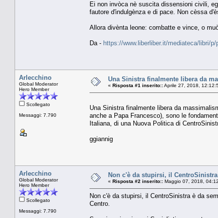
Ei non invòca nè suscita dissensioni civili, e
fautore d'indulgènza e di pace. Non cèssa d'è
Allora divènta leone: combatte e vince, o muò
Da -
https://www.liberliber.it/mediateca/libri/
Arlecchino
Una Sinistra finalmente libera da ma
Global Moderator
«
Risposta #1 inserito::
Aprile 27, 2018, 12:12:
Hero Member
Scollegato
Una Sinistra finalmente libera da massimalismi
anche a Papa Francesco), sono le fondamenta s
Messaggi: 7.790
Italiana, di una Nuova Politica di CentroSinis
ggiannig
Arlecchino
Non c'è da stupirsi, il CentroSinistra
Global Moderator
«
Risposta #2 inserito::
Maggio 07, 2018, 04:1
Hero Member
Non c'è da stupirsi, il CentroSinistra è da sem
Scollegato
Centro.
Messaggi: 7.790