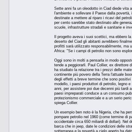
Sette anni fa un oleodotto in Ciad diede vita 
l'ambiente e sollevare il Paese dalla povertà, 
destinate a mettere al riparo i ricavi del petrol
per cento sarebbe stato destinato alle generazi
scuole, infrastrutture stradali e sanitarie e inve
Il progetto aveva i suoi scettici, ma ebbero la 
deserto del Ciad gli abitanti avrebbero finalm
profitti sarà utilizzato responsabilmente, ma 
Africa: "Se i campi di petrolio non sono esplor
Oggi sono in molti a pensarla in modo opposto:
tende a peggiorarli. Paul Collier, ex direttor
ha studiato la relazione tra i prezzi delle mat
continente più povero della Terra l'attuale b
degli effetti a breve termine che sono positiv
modello, i paesi produttori di petrolio, legno e
anni, per assistere poi due decenni più tardi a
paesi impreparati conduce a un consumo pubblico
protezionismo commerciale e a un serio pericol
spiega Collier.
Un esempio ben noto è la Nigeria, che ha pers
pompare petrolio nel 1960 (come termine di par
occidentale circa 650 miliardi di dollari). Nel 
barca che in jeep, date le condizioni delle stra
sotterranea e la povertà a cielo aperto ha dat