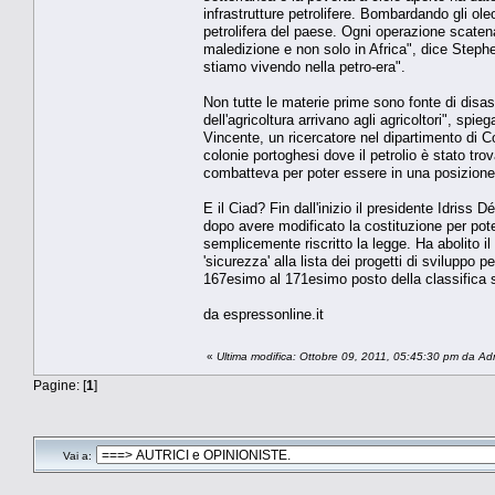
infrastrutture petrolifere. Bombardando gli ole
petrolifera del paese. Ogni operazione scatena i
maledizione e non solo in Africa", dice Stephen
stiamo vivendo nella petro-era".
Non tutte le materie prime sono fonte di disast
dell'agricoltura arrivano agli agricoltori", spi
Vincente, un ricercatore nel dipartimento di Co
colonie portoghesi dove il petrolio è stato tr
combatteva per poter essere in una posizione d
E il Ciad? Fin dall'inizio il presidente Idriss 
dopo avere modificato la costituzione per pote
semplicemente riscritto la legge. Ha abolito il 
'sicurezza' alla lista dei progetti di sviluppo p
167esimo al 171esimo posto della classifica s
da espressonline.it
«
Ultima modifica: Ottobre 09, 2011, 05:45:30 pm da Ad
Pagine: [
1
]
Vai a: