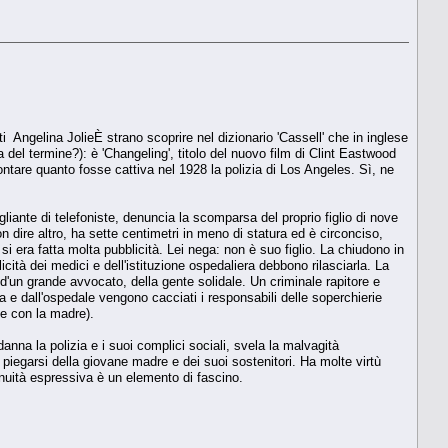
 Angelina JolieÈ strano scoprire nel dizionario 'Cassell' che in inglese
 del termine?): è 'Changeling', titolo del nuovo film di Clint Eastwood
ntare quanto fosse cattiva nel 1928 la polizia di Los Angeles. Sì, ne
iante di telefoniste, denuncia la scomparsa del proprio figlio di nove
 dire altro, ha sette centimetri in meno di statura ed è circonciso,
si era fatta molta pubblicità. Lei nega: non è suo figlio. La chiudono in
cità dei medici e dell'istituzione ospedaliera debbono rilasciarla. La
, d'un grande avvocato, della gente solidale. Un criminale rapitore e
ia e dall'ospedale vengono cacciati i responsabili delle soperchierie
me con la madre).
nna la polizia e i suoi complici sociali, svela la malvagità
n piegarsi della giovane madre e dei suoi sostenitori. Ha molte virtù
enuità espressiva è un elemento di fascino.