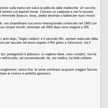
mistero sulla trama non salva la pellicola dalla mediocrità Un vecchio
 il terreno con bastoni ferrati. Cercano un cadavere e non lo trovano.
femminile (braccio, testa, piede) destinati a fabbricare nuovi mostri.
aturali: uno straordinario successo internazionale cominciato nel 1993 con
asi rimasti irrisolti, terminato nel 2002 dopo nove stagioni e 205
ci anni dopo, 'Voglio crederci' è il secondo film, sempre realizzato dalla
zi per lasciare nel pieno segreto il film girato a Vancouver: ma il
o tra i protagonisti è platonico: si vogliono bene, sono complici, ma tra
 nell'occulto, nel sovrannaturale; lei, ora medico, ha fede soltanto
cioglimento: senza fine, le storie sembrano acquisire maggior fascino.
trare al cinema in perfetta ignoranza.