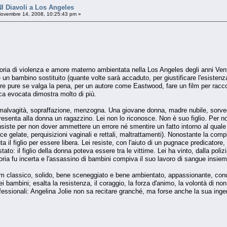
Diavoli a Los Angeles
ovembre 14, 2008, 10:25:43 pm »
toria di violenza e amore materno ambientata nella Los Angeles degli anni Venti
e un bambino sostituito (quante volte sarà accaduto, per giustificare l'esistenza
ere pure se valga la pena, per un autore come Eastwood, fare un film per racco
aca evocata dimostra molto di più.
i malvagità, sopraffazione, menzogna. Una giovane donna, madre nubile, sorvegl
esenta alla donna un ragazzino. Lei non lo riconosce. Non è suo figlio. Per non
 insiste per non dover ammettere un errore né smentire un fatto intorno al quale 
e gelate, perquisizioni vaginali e rettali, maltrattamenti). Nonostante la compli
 il figlio per essere libera. Lei resiste, con l'aiuto di un pugnace predicatore
to: il figlio della donna poteva essere tra le vittime. Lei ha vinto, dalla poliz
storia fu incerta e l'assassino di bambini compiva il suo lavoro di sangue insie
ilm classico, solido, bene sceneggiato e bene ambientato, appassionante, conda
i bambini; esalta la resistenza, il coraggio, la forza d'animo, la volontà di no
ofessionali: Angelina Jolie non sa recitare granché, ma forse anche la sua ing