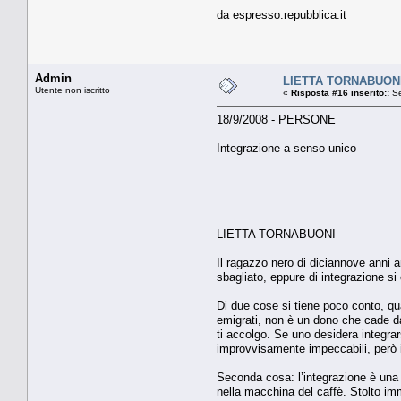
da espresso.repubblica.it
Admin
LIETTA TORNABUONI 
Utente non iscritto
«
Risposta #16 inserito::
Se
18/9/2008 - PERSONE
Integrazione a senso unico
LIETTA TORNABUONI
Il ragazzo nero di diciannove anni a
sbagliato, eppure di integrazione si
Di due cose si tiene poco conto, qu
emigrati, non è un dono che cade dal
ti accolgo. Se uno desidera integrars
improvvisamente impeccabili, però 
Seconda cosa: l’integrazione è una 
nella macchina del caffè. Stolto imm