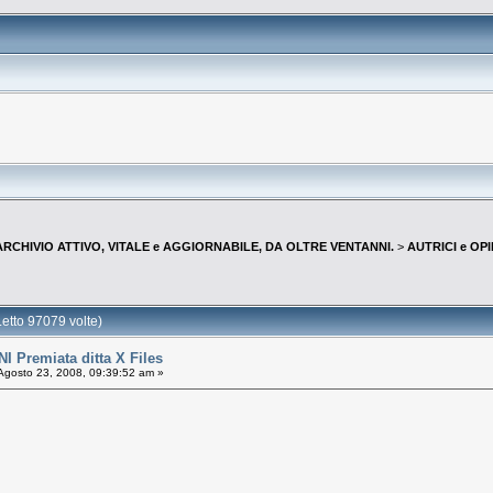
--ARCHIVIO ATTIVO, VITALE e AGGIORNABILE, DA OLTRE VENTANNI.
>
AUTRICI e OP
tto 97079 volte)
Premiata ditta X Files
Agosto 23, 2008, 09:39:52 am »