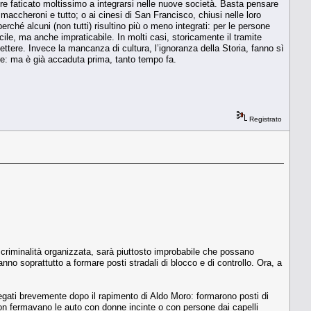
re faticato moltissimo a integrarsi nelle nuove società. Basta pensare
i maccheroni e tutto; o ai cinesi di San Francisco, chiusi nelle loro
perché alcuni (non tutti) risultino più o meno integrati: per le persone
cile, ma anche impraticabile. In molti casi, storicamente il tramite
flettere. Invece la mancanza di cultura, l’ignoranza della Storia, fanno sì
re: ma è già accaduta prima, tanto tempo fa.
Registrato
 criminalità organizzata, sarà piuttosto improbabile che possano
nno soprattutto a formare posti stradali di blocco e di controllo. Ora, a
piegati brevemente dopo il rapimento di Aldo Moro: formarono posti di
(non fermavano le auto con donne incinte o con persone dai capelli