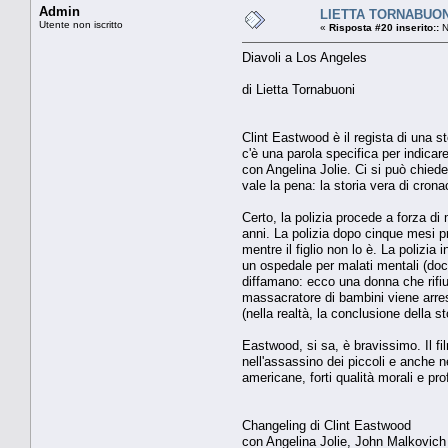
Admin
LIETTA TORNABUONI 
Utente non iscritto
«
Risposta #20 inserito::
N
Diavoli a Los Angeles
di Lietta Tornabuoni
Clint Eastwood è il regista di una s
c'è una parola specifica per indicar
con Angelina Jolie. Ci si può chied
vale la pena: la storia vera di cron
Certo, la polizia procede a forza d
anni. La polizia dopo cinque mesi pr
mentre il figlio non lo è. La polizia
un ospedale per malati mentali (docc
diffamano: ecco una donna che rifiuta
massacratore di bambini viene arresta
(nella realtà, la conclusione della 
Eastwood, si sa, è bravissimo. Il f
nell'assassino dei piccoli e anche ne
americane, forti qualità morali e pr
Changeling di Clint Eastwood
con Angelina Jolie, John Malkovich