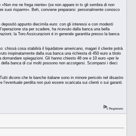
 «Non me ne frega niente» (se non appare in tv gli sembra di non
 dei suoi risparmi». Beh, conviene prepararsi: personalmente conosco
) depositò appunto diecimila euro: con gli interessi e con modesti
l’operazione sta per scadere, ha ricevuto dalla banca una bella
razioni; la Toro Assicurazioni è in generale garantita presso la banca
to: chissà cosa stabilirà il liquidatore americano, magari il cliente potrà
vuto inopinatamente dalla sua banca una richiesta di 450 euro a titolo
a domandare spiegazioni. Gli hanno chiesto 48 ore e 10 euro «per le
re della banca di cui molti possono non accorgersi. Scomparsi i dieci
e. Tutti dicono che le banche italiane sono in minore pericolo nel disastro
se l’eventuale perdita non può essere scaricata sui clienti o sui garanti.
Registrato