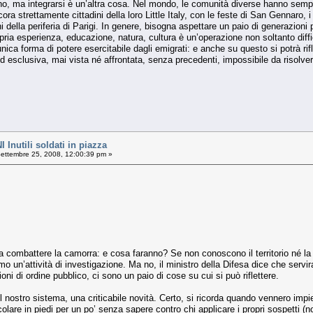
ono, ma integrarsi è un’altra cosa. Nel mondo, le comunità diverse hanno semp
ncora strettamente cittadini della loro Little Italy, con le feste di San Gennaro, 
ani della periferia di Parigi. In genere, bisogna aspettare un paio di generazioni 
opria esperienza, educazione, natura, cultura è un’operazione non soltanto diffi
 unica forma di potere esercitabile dagli emigrati: e anche su questo si potrà ri
 esclusiva, mai vista né affrontata, senza precedenti, impossibile da risolve
nutili soldati in piazza
ettembre 25, 2008, 12:00:39 pm »
 a combattere la camorra: e cosa faranno? Se non conoscono il territorio né la
o un’attività di investigazione. Ma no, il ministro della Difesa dice che servira
ioni di ordine pubblico, ci sono un paio di cose su cui si può riflettere.
nel nostro sistema, una criticabile novità. Certo, si ricorda quando vennero im
colare in piedi per un po’ senza sapere contro chi applicare i propri sospetti 