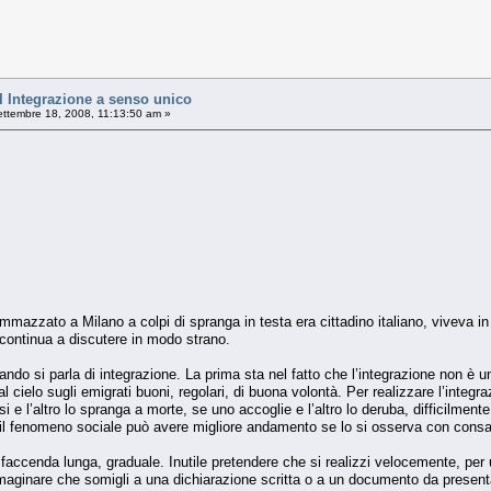
Integrazione a senso unico
ttembre 18, 2008, 11:13:50 am »
mmazzato a Milano a colpi di spranga in testa era cittadino italiano, viveva in 
 continua a discutere in modo strano.
ando si parla di integrazione. La prima sta nel fatto che l’integrazione non è
 cielo sugli emigrati buoni, regolari, di buona volontà. Per realizzare l’integ
i e l’altro lo spranga a morte, se uno accoglie e l’altro lo deruba, difficilmen
il fenomeno sociale può avere migliore andamento se lo si osserva con cons
faccenda lunga, graduale. Inutile pretendere che si realizzi velocemente, per
aginare che somigli a una dichiarazione scritta o a un documento da presentare 