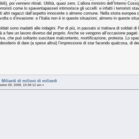
sibili), poi vennero ritirati. Utilità, quasi zero. L’allora ministro dell’Interno 
erroristi come lo spaventapasseri intimorisce gli uccelli: e infatti i terrorist
i altri ragazzi dall’aspetto innocente o almeno comune. Nella storia europea o
volta o d’invasione: e l’Italia non è in queste situazioni, almeno in queste situ
dati sono inadatti alle indagini. Per di più, in passato si trattava di soldati d
a fare un lavoro diverso dal proprio. Anche se vengono all’occasione pagati più
va, che può soltanto suscitare malcontento, mortificazione, protesta. Lo spadr
desiderio di dare (a spese altrui) l’impressione di star facendo qualcosa, di de
liardi di milioni di miliardi
tobre 09, 2008, 10:36:12 am »