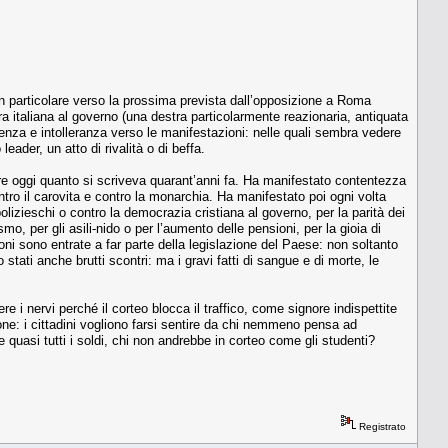
 in particolare verso la prossima prevista dall’opposizione a Roma
 italiana al governo (una destra particolarmente reazionaria, antiquata
enza e intolleranza verso le manifestazioni: nelle quali sembra vedere
eader, un atto di rivalità o di beffa.
e oggi quanto si scriveva quarant’anni fa. Ha manifestato contentezza
tro il carovita e contro la monarchia. Ha manifestato poi ogni volta
olizieschi o contro la democrazia cristiana al governo, per la parità dei
ismo, per gli asili-nido o per l’aumento delle pensioni, per la gioia di
ioni sono entrate a far parte della legislazione del Paese: non soltanto
stati anche brutti scontri: ma i gravi fatti di sangue e di morte, le
i nervi perché il corteo blocca il traffico, come signore indispettite
ione: i cittadini vogliono farsi sentire da chi nemmeno pensa ad
e quasi tutti i soldi, chi non andrebbe in corteo come gli studenti?
Registrato