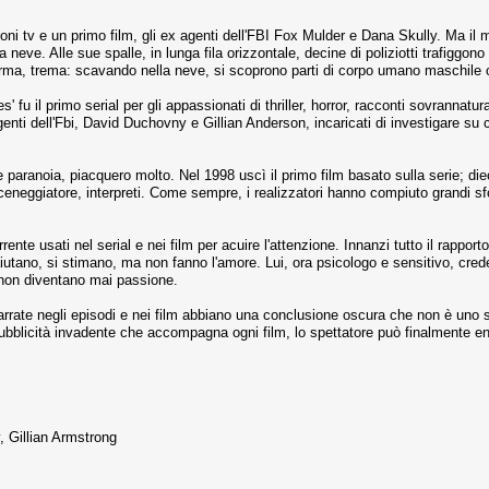
ni tv e un primo film, gli ex agenti dell'FBI Fox Mulder e Dana Skully. Ma il 
eve. Alle sue spalle, in lunga fila orizzontale, decine di poliziotti trafiggono
erma, trema: scavando nella neve, si scoprono parti di corpo umano maschile o 
iles' fu il primo serial per gli appassionati di thriller, horror, racconti sovrann
genti dell'Fbi, David Duchovny e Gillian Anderson, incaricati di investigare su c
e paranoia, piacquero molto. Nel 1998 uscì il primo film basato sulla serie; die
ceneggiatore, interpreti. Come sempre, i realizzatori hanno compiuto grandi sfor
ente usati nel serial e nei film per acuire l'attenzione. Innanzi tutto il rapport
aiutano, si stimano, ma non fanno l'amore. Lui, ora psicologo e sensitivo, crede
o non diventano mai passione.
rrate negli episodi e nei film abbiano una conclusione oscura che non è uno s
a pubblicità invadente che accompagna ogni film, lo spettatore può finalmente en
, Gillian Armstrong