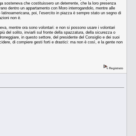
Cossiga sosteneva che costituissero un deterrente, che la loro presenza
i stavano dentro un appartamento con Moro interrogandolo, mentre alle
 latinoamericana, poi, l’esercito in piazza è sempre stato un segno di
azioni non è.
i leva, mentre ora sono volontari: e non si possono usare i volontari
 del solito, inviarli sul fronte della spazzatura, della sicurezza o
oneggiare, in questo settore, del presidente del Consiglio e dei suoi
cidere, di compiere gesti forti e drastici: ma non è così, e la gente non
Registrato