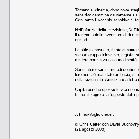
Tornano al cinema, dopo nove stagio
sensitivo cammina cautamente sulla n
Ogni tanto il vecchio sensitivo si f
Nell'infanzia della televisione, 'X F
il racconto delle avventure di due a
episodi.
Lo stile inconsueto, il mix di paura 
stesso gruppo televisivo, regista, s
mistero non salva dalla mediocrità.
Sono interessanti i metodi controcorr
loro non c'è mai stato un bacio; si 
nella razionalità. Amicizia e affett
Capita poi che spesso le vicende na
Infine, il segreto: all'opposto dell
X FiIes-Voglio crederci
di Chris Carter con David Duchovny
(21 agosto 2008)