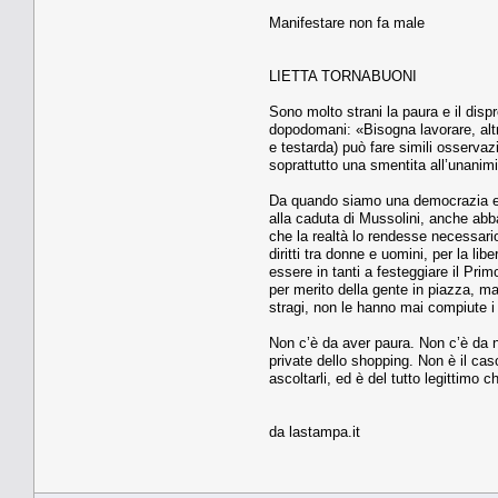
Manifestare non fa male
LIETTA TORNABUONI
Sono molto strani la paura e il disp
dopodomani: «Bisogna lavorare, altr
e testarda) può fare simili osserva
soprattutto una smentita all’unanimit
Da quando siamo una democrazia e u
alla caduta di Mussolini, anche abba
che la realtà lo rendesse necessario
diritti tra donne e uomini, per la lib
essere in tanti a festeggiare il Pri
per merito della gente in piazza, ma 
stragi, non le hanno mai compiute i
Non c’è da aver paura. Non c’è da no
private dello shopping. Non è il cas
ascoltarli, ed è del tutto legittimo
da lastampa.it