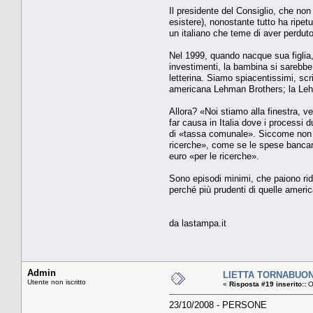
Il presidente del Consiglio, che n
esistere), nonostante tutto ha ripe
un italiano che teme di aver perduto
Nel 1999, quando nacque sua figlia, 
investimenti, la bambina si sarebbe
letterina. Siamo spiacentissimi, scr
americana Lehman Brothers; la Lehm
Allora? «Noi stiamo alla finestra, ve
far causa in Italia dove i processi 
di «tassa comunale». Siccome non a
ricerche», come se le spese bancarie
euro «per le ricerche».
Sono episodi minimi, che paiono ridic
perché più prudenti di quelle america
da lastampa.it
Admin
LIETTA TORNABUONI 
Utente non iscritto
«
Risposta #19 inserito::
O
23/10/2008 - PERSONE