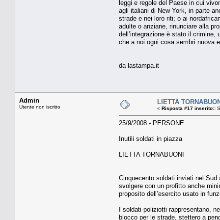
leggi e regole del Paese in cui viv
agli italiani di New York, in parte a
strade e nei loro riti; o ai nordafric
adulte o anziane, rinunciare alla pr
dell’integrazione è stato il crimine,
che a noi ogni cosa sembri nuova ed
da lastampa.it
Admin
LIETTA TORNABUONI I
Utente non iscritto
«
Risposta #17 inserito::
S
25/9/2008 - PERSONE
Inutili soldati in piazza
LIETTA TORNABUONI
Cinquecento soldati inviati nel Sud
svolgere con un profitto anche minim
proposito dell’esercito usato in funz
I soldati-poliziotti rappresentano, 
blocco per le strade, stettero a pen