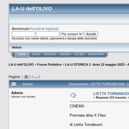
LA-U dell'OLIVO
Benvenuto!
Accedi
o
registrati
.
Accesso con nome utente, password e durata della sessione
Notizie
:
HOME
GUIDA
RICERCA
AGENDA
ACCEDI
REGISTRATI
LA-U dell'OLIVO
>
Forum Pubblico
>
LA-U STORICA 2 -Ante 12 maggio 2023 
Pagine:
1
[
2
]
3
4
...
8
Autore
Discussione: LIETTA TORNABUONI (Le
Admin
LIETTA TORNABUONI 
Utente non iscritto
«
Risposta #15 inserito::
CINEMA
Premiata ditta X Files
di Lietta Tornabuoni