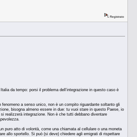
Registrato
Italia da tempo: porsi il problema dell’integrazione in questo caso è
 un fenomeno a senso unico, non è un compito riguardante soltanto gli
razione, bisogna almeno essere in due: tu vuoi stare in questo Paese, io
te si realizzerà integrazione. Non è che tutti debbano diventare
apevolezza.
 un puro atto di volontà, come una chiamata al cellulare o una moneta
allo sportello. Si può (si deve) chiedere agli emigrati di rispettare