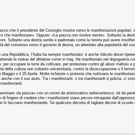
rezzo che il presidente del Consiglio mostra verso le manifestazioni popolari,
o che manifestare». Oppure: «La piazza non risolve niente». Soltanto la destra
zioni. Soltanto una destra senile e padronale come la nostra può avere insoffer
à del consenso verso il governo di destra, un attentato alla popolarità del suo l
na Repubblica, l’Italia ha sempre manifestato: è anche ridicolo dover ripeter
ttendo le statue del dittatore come in Iraq. Ha manifestato nel dopoguerra con
: per occupare le terre da coltivare, per protestare contro gli abusi mafiosi e p
ertà della cultura non soltanto universitaria, contro la disoccupazione o il terror
mo Maggio o il 25 Aprile. Molte richieste o proteste che nutrivano le manifestaz
anche con il suo aiuto. Tra i manifestanti, o tra manifestanti e polizia, ci sono 
 manifestanti.
minare «la piazza» con un orrore da aristocratico settecentesco; né da perdere 
o di fingere di credere che i manifestanti siano pecore intruppate dall’opposiz
 che lo facciano manifestando. Se qualcuno decreta di tagliare decine di scuole 