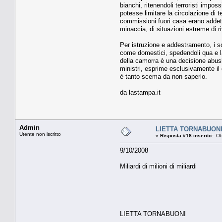
bianchi, ritenendoli terroristi impos
potesse limitare la circolazione di t
commissioni fuori casa erano addett
minaccia, di situazioni estreme di ri
Per istruzione e addestramento, i sol
come domestici, spedendoli qua e là 
della camorra è una decisione abusi
ministri, esprime esclusivamente il 
è tanto scema da non saperlo.
da lastampa.it
Admin
LIETTA TORNABUONI Mi
Utente non iscritto
«
Risposta #18 inserito::
Ot
9/10/2008
Miliardi di milioni di miliardi
LIETTA TORNABUONI