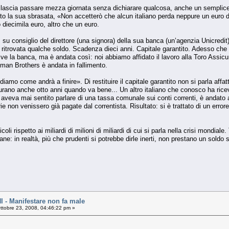
on lascia passare mezza giornata senza dichiarare qualcosa, anche un semplice
tuto la sua sbrasata, «Non accetterò che alcun italiano perda neppure un euro
 diecimila euro, altro che un euro.
su consiglio del direttore (una signora) della sua banca (un’agenzia Unicredit
 ritrovata qualche soldo. Scadenza dieci anni. Capitale garantito. Adesso che 
ive la banca, ma è andata così: noi abbiamo affidato il lavoro alla Toro Assicu
an Brothers è andata in fallimento.
diamo come andrà a finire». Di restituire il capitale garantito non si parla affat
durano anche otto anni quando va bene... Un altro italiano che conosco ha rice
veva mai sentito parlare di una tassa comunale sui conti correnti, è andato 
 non venissero già pagate dal correntista. Risultato: si è trattato di un erro
oli rispetto ai miliardi di milioni di miliardi di cui si parla nella crisi mondial
ne: in realtà, più che prudenti si potrebbe dirle inerti, non prestano un soldo 
- Manifestare non fa male
ttobre 23, 2008, 04:46:22 pm »