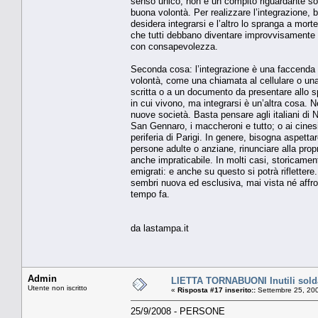
senso unico, non è un compito riguardante solt
buona volontà. Per realizzare l’integrazione,
desidera integrarsi e l’altro lo spranga a morte
che tutti debbano diventare improvvisamente 
con consapevolezza.
Seconda cosa: l’integrazione è una faccenda l
volontà, come una chiamata al cellulare o un
scritta o a un documento da presentare allo spo
in cui vivono, ma integrarsi è un’altra cosa.
nuove società. Basta pensare agli italiani di Ne
San Gennaro, i maccheroni e tutto; o ai cinesi d
periferia di Parigi. In genere, bisogna aspettar
persone adulte o anziane, rinunciare alla prop
anche impraticabile. In molti casi, storicamente
emigrati: e anche su questo si potrà riflettere
sembri nuova ed esclusiva, mai vista né affro
tempo fa.
da lastampa.it
Admin
LIETTA TORNABUONI Inutili solda
Utente non iscritto
«
Risposta #17 inserito::
Settembre 25, 200
25/9/2008 - PERSONE