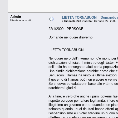
Admin
LIETTA TORNABUONI - Domande ne
Utente non iscritto
«
Risposta #28 inserito::
Gennaio 22, 2009,
22/1/2009 - PERSONE
Domande nel cuore d'inverno
LIETTA TORNABUONI
Nel cuore nero dell’inverno non c’è molto per
dichiarazioni ufficiali. Il ministro degli Est
dell’Italia ha consegnato aiuti per la popol
Una simile dichiarazione sarebbe come dire c
Berlusconi, Hamas ha vinto le ultime elezioni
il governo di Hamas può non piacere e venire a
Se si dovesse valutare in base alle vittime del
sarebbero i giudizi.
Alla fine, è vero che anche i primi governi fa
rispetto europeo per la loro legittimità, il lor
illegittimo un governo eletto, quando non piac
soltanto quando i suoi risultati hanno effetti
l’espansionismo e il voler stabilire un nuov
rifletterci e non elaborare un pensiero comune, 