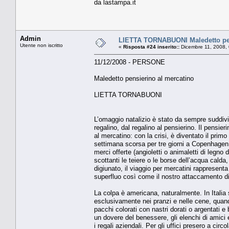
da lastampa.it
Admin
LIETTA TORNABUONI Maledetto pen
Utente non iscritto
«
Risposta #24 inserito::
Dicembre 11, 2008,
11/12/2008 - PERSONE
Maledetto pensierino al mercatino
LIETTA TORNABUONI
L’omaggio natalizio è stato da sempre suddivis
regalino, dal regalino al pensierino. Il pensi
al mercatino: con la crisi, è diventato il prim
settimana scorsa per tre giorni a Copenhagen pe
merci offerte (angioletti o animaletti di legno 
scottanti le teiere o le borse dell’acqua cald
digiunato, il viaggio per mercatini rappresen
superfluo così come il nostro attaccamento di
La colpa è americana, naturalmente. In Italia
esclusivamente nei pranzi e nelle cene, quando 
pacchi colorati con nastri dorati o argentati 
un dovere del benessere, gli elenchi di amici 
i regali aziendali. Per gli uffici presero a circ