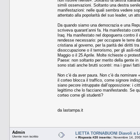
non risolve niente». Soltanto la destra italian
simili osservazioni. Soltanto una destra senil
manifestazioni: nelle quali sembra vedere sop
attentato alla popolarità del suo leader, un atto 
Da quando siamo una democrazia e una Repubbl
scriveva quarant’anni fa. Ha manifestato cont
Iraq. Ha manifestato nel dopoguerra contro il 
rendesse necessario: per occupare le terre da 
cristiana al governo, per la parità dei diritti t
disoccupazione o il terrorismo, per gli asili-ni
Maggio o il 25 Aprile. Molte richieste o protes
Paese: non soltanto per merito della gente in p
sono stati anche brutti scontri: ma i gravi fat
Non c’è da aver paura. Non c’è da nominare «l
il corteo blocca il traffico, come signore indis
siano pecore intruppate dall’opposizione: i cit
legittimo che lo facciano manifestando. Se qua
corteo come gli studenti?
da lastampa.it
Admin
LIETTA TORNABUONI Diavoli a L
Utente non iscritto
«
Risposta #20 inserito::
Novembre 14, 200