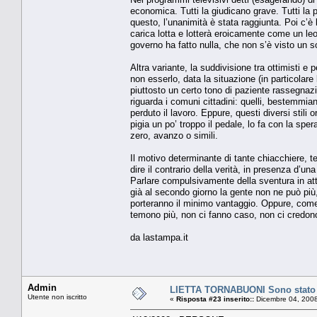
economica. Tutti la giudicano grave. Tutti l
questo, l’unanimità è stata raggiunta. Poi c’è 
carica lotta e lotterà eroicamente come un leon
governo ha fatto nulla, che non s’è visto un s
Altra variante, la suddivisione tra ottimisti e
non esserlo, data la situazione (in particolare 
piuttosto un certo tono di paziente rassegnaz
riguarda i comuni cittadini: quelli, bestemmia
perduto il lavoro. Eppure, questi diversi stili
pigia un po’ troppo il pedale, lo fa con la sp
zero, avanzo o simili.
Il motivo determinante di tante chiacchiere, te
dire il contrario della verità, in presenza d
Parlare compulsivamente della sventura in atto,
già al secondo giorno la gente non ne può più,
porteranno il minimo vantaggio. Oppure, come c
temono più, non ci fanno caso, non ci credo
da lastampa.it
Admin
LIETTA TORNABUONI Sono stato
Utente non iscritto
«
Risposta #23 inserito::
Dicembre 04, 2008