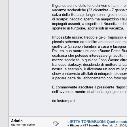
Il grande sonno delle ferie d’inverno ha immerso
vacanze scolastiche (23 dicembre - 7 gennaio
calza della Befana), lunghi sonni, giochi e s
di scarpe: negozio aperto ma magazzino chiuso 
impiegati assenti, a dispetto di Brunetta e de
sportello in funzione, sportellisti in vacanza.
Impossibile uscire: freddo e gelo. Impossibile 
piccolo schermo da telefilm americani con raga
giraffette (ci sono i bambini a casa e bisogna 
Rai, col suo motto untuoso «Buone Feste Buon
qualcosa che potesse interessare gli adulti, i
mezzo secolo fa, o qualche John Wayne altrett
francese Sarkozy, decidendo di mettere al band
nostra, a esempio, è diventata un accumulo pu
show e interviste affollati di interpreti telev
a pagare parte dell’abbonamento con fotocopie
È commovente ascoltare il presidente Napolitano e
nell’avvenire, mentre si affonda ogni giorno un
da lastampa.it
Admin
LIETTA TORNABUONI Quei deputa
Utente non iscritto
«
Risposta #27 inserito::
Gennaio 15, 2009,