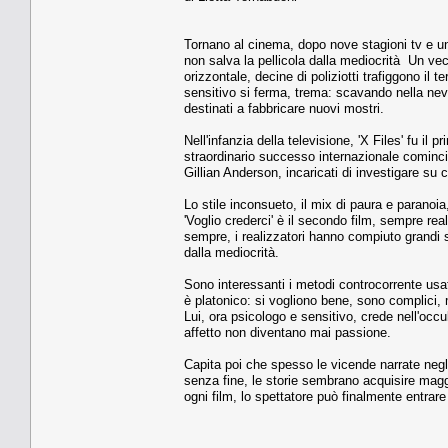
Tornano al cinema, dopo nove stagioni tv e un 
non salva la pellicola dalla mediocrità Un ve
orizzontale, decine di poliziotti trafiggono il
sensitivo si ferma, trema: scavando nella nev
destinati a fabbricare nuovi mostri.
Nell'infanzia della televisione, 'X Files' fu il p
straordinario successo internazionale cominci
Gillian Anderson, incaricati di investigare su 
Lo stile inconsueto, il mix di paura e paranoia
'Voglio crederci' è il secondo film, sempre rea
sempre, i realizzatori hanno compiuto grandi s
dalla mediocrità.
Sono interessanti i metodi controcorrente usati 
è platonico: si vogliono bene, sono complici, 
Lui, ora psicologo e sensitivo, crede nell'occu
affetto non diventano mai passione.
Capita poi che spesso le vicende narrate negl
senza fine, le storie sembrano acquisire maggi
ogni film, lo spettatore può finalmente entrare