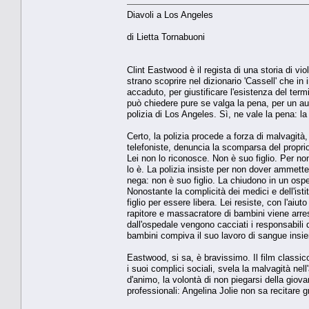
Diavoli a Los Angeles
di Lietta Tornabuoni
Clint Eastwood è il regista di una storia di 
strano scoprire nel dizionario 'Cassell' che in
accaduto, per giustificare l'esistenza del term
può chiedere pure se valga la pena, per un au
polizia di Los Angeles. Sì, ne vale la pena: l
Certo, la polizia procede a forza di malvagit
telefoniste, denuncia la scomparsa del proprio
Lei non lo riconosce. Non è suo figlio. Per non
lo è. La polizia insiste per non dover ammetter
nega: non è suo figlio. La chiudono in un osped
Nonostante la complicità dei medici e dell'ist
figlio per essere libera. Lei resiste, con l'ai
rapitore e massacratore di bambini viene arresta
dall'ospedale vengono cacciati i responsabili de
bambini compiva il suo lavoro di sangue insi
Eastwood, si sa, è bravissimo. Il film classi
i suoi complici sociali, svela la malvagità nel
d'animo, la volontà di non piegarsi della giova
professionali: Angelina Jolie non sa recitare