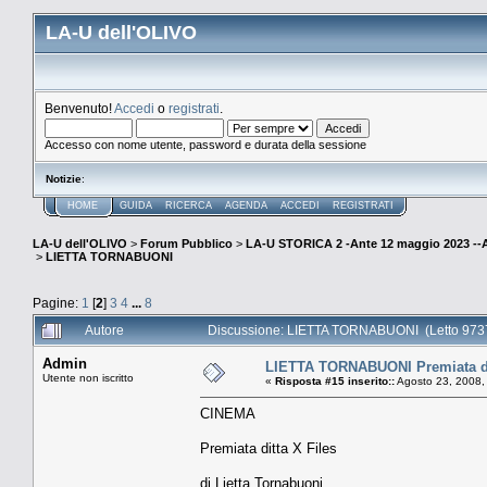
LA-U dell'OLIVO
Benvenuto!
Accedi
o
registrati
.
Accesso con nome utente, password e durata della sessione
Notizie
:
HOME
GUIDA
RICERCA
AGENDA
ACCEDI
REGISTRATI
LA-U dell'OLIVO
>
Forum Pubblico
>
LA-U STORICA 2 -Ante 12 maggio 2023 
>
LIETTA TORNABUONI
Pagine:
1
[
2
]
3
4
...
8
Autore
Discussione: LIETTA TORNABUONI (Letto 9737
Admin
LIETTA TORNABUONI Premiata dit
Utente non iscritto
«
Risposta #15 inserito::
Agosto 23, 2008,
CINEMA
Premiata ditta X Files
di Lietta Tornabuoni