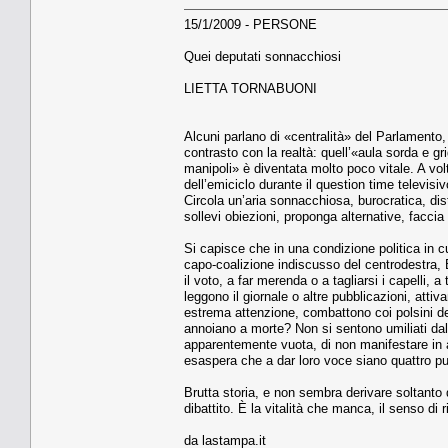
15/1/2009 - PERSONE
Quei deputati sonnacchiosi
LIETTA TORNABUONI
Alcuni parlano di «centralità» del Parlamento,
contrasto con la realtà: quell’«aula sorda e gr
manipoli» è diventata molto poco vitale. A vo
dell’emiciclo durante il question time televisi
Circola un’aria sonnacchiosa, burocratica, dist
sollevi obiezioni, proponga alternative, faccia
Si capisce che in una condizione politica in
capo-coalizione indiscusso del centrodestra, 
il voto, a far merenda o a tagliarsi i capelli, 
leggono il giornale o altre pubblicazioni, atti
estrema attenzione, combattono coi polsini d
annoiano a morte? Non si sentono umiliati dal
apparentemente vuota, di non manifestare in al
esaspera che a dar loro voce siano quattro pu
Brutta storia, e non sembra derivare soltanto d
dibattito. È la vitalità che manca, il senso di 
da lastampa.it