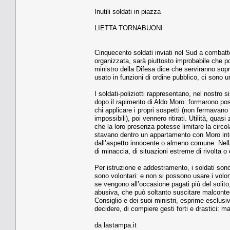
Inutili soldati in piazza
LIETTA TORNABUONI
Cinquecento soldati inviati nel Sud a combatte
organizzata, sarà piuttosto improbabile che po
ministro della Difesa dice che serviranno sopra
usato in funzioni di ordine pubblico, ci sono un
I soldati-poliziotti rappresentano, nel nostro
dopo il rapimento di Aldo Moro: formarono post
chi applicare i propri sospetti (non fermavano 
impossibili), poi vennero ritirati. Utilità, qua
che la loro presenza potesse limitare la circolaz
stavano dentro un appartamento con Moro inter
dall’aspetto innocente o almeno comune. Nella
di minaccia, di situazioni estreme di rivolta o
Per istruzione e addestramento, i soldati sono i
sono volontari: e non si possono usare i volo
se vengono all’occasione pagati più del solito,
abusiva, che può soltanto suscitare malconten
Consiglio e dei suoi ministri, esprime esclusiv
decidere, di compiere gesti forti e drastici: 
da lastampa.it