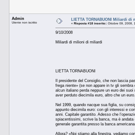
Admin
LIETTA TORNABUONI Miliardi di mi
Utente non iscritto
«
Risposta #18 inserito::
Ottobre 09, 2008, 
9/10/2008
Miliardi di milioni di miliardi
LIETTA TORNABUONI
Il presidente del Consiglio, che non lascia 
frega niente» (se non appare in tv gli sembra 
alcun italiano perda neppure un euro dei suoi
aver perduto diecimila euro, altro che un euro
Nel 1999, quando nacque sua figlia, su consigl
appunto diecimila euro: con gli interessi e c
anni. Capitale garantito. Adesso che l’operazi
spiacentissimi, scrive la banca, ma è andata c
generale garantita presso la banca americana
Allora? «Noi stiamo alla finestra, vediamo come