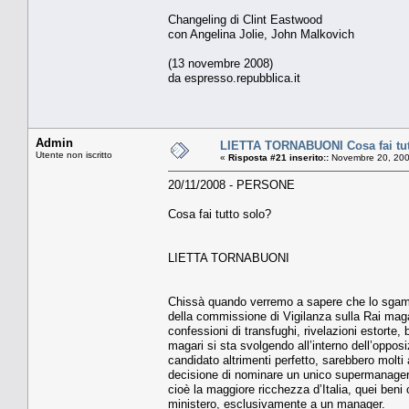
Changeling di Clint Eastwood
con Angelina Jolie, John Malkovich
(13 novembre 2008)
da espresso.repubblica.it
Admin
LIETTA TORNABUONI Cosa fai tut
Utente non iscritto
«
Risposta #21 inserito::
Novembre 20, 200
20/11/2008 - PERSONE
Cosa fai tutto solo?
LIETTA TORNABUONI
Chissà quando verremo a sapere che lo sgambet
della commissione di Vigilanza sulla Rai maga
confessioni di transfughi, rivelazioni estorte,
magari si sta svolgendo all’interno dell’oppos
candidato altrimenti perfetto, sarebbero molt
decisione di nominare un unico supermanager pe
cioè la maggiore ricchezza d’Italia, quei beni 
ministero, esclusivamente a un manager.