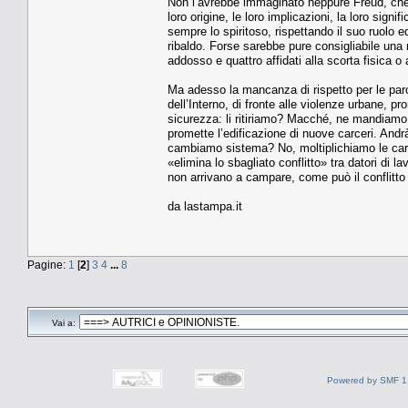
Non l’avrebbe immaginato neppure Freud, che ha
loro origine, le loro implicazioni, la loro signi
sempre lo spiritoso, rispettando il suo ruolo e
ribaldo. Forse sarebbe pure consigliabile una 
addosso e quattro affidati alla scorta fisica o a
Ma adesso la mancanza di rispetto per le parole
dell’Interno, di fronte alle violenze urbane, pr
sicurezza: li ritiriamo? Macché, ne mandiamo di
promette l’edificazione di nuove carceri. Andrà
cambiamo sistema? No, moltiplichiamo le carcer
«elimina lo sbagliato conflitto» tra datori di 
non arrivano a campare, come può il conflitto
da lastampa.it
Pagine:
1
[
2
]
3
4
...
8
Vai a:
Powered by SMF 1