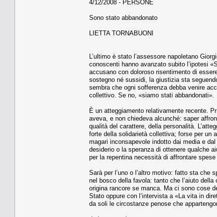
4/12/2008 - PERSONE
Sono stato abbandonato
LIETTA TORNABUONI
L’ultimo è stato l’assessore napoletano Giorgio
conoscenti hanno avanzato subito l’ipotesi «
accusano con doloroso risentimento di essere 
sostegno né sussidi, la giustizia sta seguendo
sembra che ogni sofferenza debba venire acco
collettivo. Se no, «siamo stati abbandonati».
È un atteggiamento relativamente recente. P
aveva, e non chiedeva alcunché: saper affront
qualità del carattere, della personalità. L’att
forte della solidarietà collettiva; forse per un
magari inconsapevole indotto dai media e dal lor
desiderio o la speranza di ottenere qualche ai
per la repentina necessità di affrontare spese 
Sarà per l’uno o l’altro motivo: fatto sta che
nel bosco della favola: tanto che l’aiuto della
origina rancore se manca. Ma ci sono cose del
Stato oppure con l’intervista a «La vita in dir
da soli le circostanze penose che appartengon