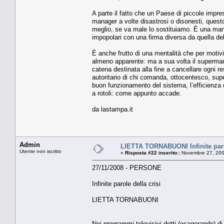
A parte il fatto che un Paese di piccole impr
manager a volte disastrosi o disonesti, questo 
meglio, se va male lo sostituiamo. È una manier
impopolari con una firma diversa da quella del
È anche frutto di una mentalità che per motivi 
almeno apparente: ma a sua volta il supermana
catena destinata alla fine a cancellare ogni 
autoritario di chi comanda, ottocentesco, super
buon funzionamento del sistema, l’efficienza de
a rotoli: come appunto accade.
da lastampa.it
Admin
LIETTA TORNABUONI Infinite parol
Utente non iscritto
«
Risposta #22 inserito::
Novembre 27, 200
27/11/2008 - PERSONE
Infinite parole della crisi
LIETTA TORNABUONI
Nei programmi televisivi detti (esagerando) di 