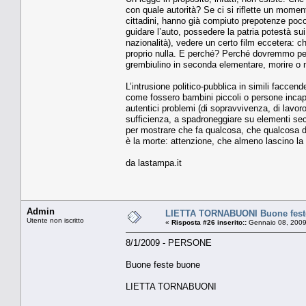
con quale autorità? Se ci si riflette un moment
cittadini, hanno già compiuto prepotenze poc
guidare l’auto, possedere la patria potestà sui
nazionalità), vedere un certo film eccetera: c
proprio nulla. E perché? Perché dovremmo per f
grembiulino in seconda elementare, morire o 
L’intrusione politico-pubblica in simili faccen
come fossero bambini piccoli o persone incapaci
autentici problemi (di sopravvivenza, di lavoro
sufficienza, a spadroneggiare su elementi second
per mostrare che fa qualcosa, che qualcosa de
è la morte: attenzione, che almeno lascino l
da lastampa.it
Admin
LIETTA TORNABUONI Buone fest
Utente non iscritto
«
Risposta #26 inserito::
Gennaio 08, 2009
8/1/2009 - PERSONE
Buone feste buone
LIETTA TORNABUONI