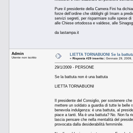
Pure il presidente della Camera Fini ha dichia
forze dell’ordine che obblighi gli Imam a predi
servizi segreti, per risparmiare sulle spese di
alle Chiese ortodossa e valdese, alle Sinago
da lastampa.it
Admin
LIETTA TORNABUONI Se la battuta
Utente non iscritto
«
Risposta #29 inserito::
Gennaio 29, 2009, 
29/1/2009 - PERSONE
Se la battuta non è una battuta
LIETTA TORNABUONI
Il presidente del Consiglio, per sostenere che
mettere un soldato a guardia di tutte le belle r
benevola indulgenza: è una battuta, al presid
piace a tanti. Ma è una battuta? No. Non fa rid
lascia pensare che nella mentalità del presid
provocata dalla desiderabilità femminile.