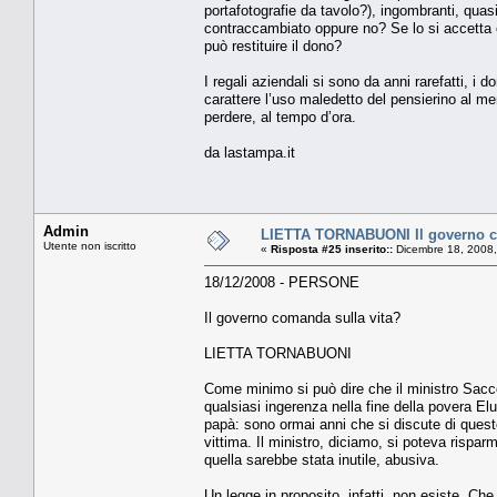
portafotografie da tavolo?), ingombranti, quas
contraccambiato oppure no? Se lo si accetta e 
può restituire il dono?
I regali aziendali si sono da anni rarefatti, i
carattere l’uso maledetto del pensierino al mer
perdere, al tempo d’ora.
da lastampa.it
Admin
LIETTA TORNABUONI Il governo c
Utente non iscritto
«
Risposta #25 inserito::
Dicembre 18, 2008,
18/12/2008 - PERSONE
Il governo comanda sulla vita?
LIETTA TORNABUONI
Come minimo si può dire che il ministro Saccon
qualsiasi ingerenza nella fine della povera E
papà: sono ormai anni che si discute di quest
vittima. Il ministro, diciamo, si poteva rispar
quella sarebbe stata inutile, abusiva.
Un legge in proposito, infatti, non esiste. Che