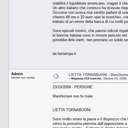
stabilirà il liquidatore americano, magari il c
Un altro italiano che conosco ha ricevuto ino
Siccome non aveva mai sentito parlare di una
chiesto 48 ore e 10 euro «per le ricerche», co
trattato di un errore della banca di cui molti
Sono episodi minimi, che paiono ridicoli rispetto
le banche italiane sono in minore pericolo nel 
potrebbe dirle inerti, non prestano un soldo se
da lastampa.it
Admin
LIETTA TORNABUONI - Manifestar
Utente non iscritto
«
Risposta #19 inserito::
Ottobre 23, 2008,
23/10/2008 - PERSONE
Manifestare non fa male
LIETTA TORNABUONI
Sono molto strani la paura e il disprezzo che i
verso la prossima prevista dall’opposizione 