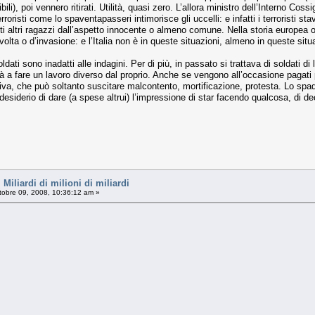
sibili), poi vennero ritirati. Utilità, quasi zero. L’allora ministro dell’Interno 
erroristi come lo spaventapasseri intimorisce gli uccelli: e infatti i terrorist
i altri ragazzi dall’aspetto innocente o almeno comune. Nella storia europea o
volta o d’invasione: e l’Italia non è in queste situazioni, almeno in queste situ
dati sono inadatti alle indagini. Per di più, in passato si trattava di soldati d
a fare un lavoro diverso dal proprio. Anche se vengono all’occasione pagati più
va, che può soltanto suscitare malcontento, mortificazione, protesta. Lo spadr
desiderio di dare (a spese altrui) l’impressione di star facendo qualcosa, di de
liardi di milioni di miliardi
tobre 09, 2008, 10:36:12 am »