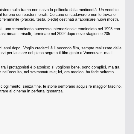
mistero sulla trama non salva la pellicola dalla mediocrità Un vecchio
 il terreno con bastoni ferrati. Cercano un cadavere e non lo trovano.
femminile (braccio, testa, piede) destinati a fabbricare nuovi mostri.
aturali: uno straordinario successo internazionale cominciato nel 1993 con
asi rimasti irrisolti, terminato nel 2002 dopo nove stagioni e 205
ci anni dopo, 'Voglio crederci' è il secondo film, sempre realizzato dalla
zi per lasciare nel pieno segreto il film girato a Vancouver: ma il
o tra i protagonisti è platonico: si vogliono bene, sono complici, ma tra
 nell'occulto, nel sovrannaturale; lei, ora medico, ha fede soltanto
cioglimento: senza fine, le storie sembrano acquisire maggior fascino.
trare al cinema in perfetta ignoranza.