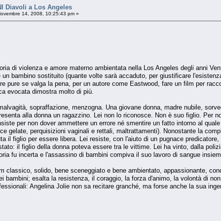
Diavoli a Los Angeles
ovembre 14, 2008, 10:25:43 pm »
toria di violenza e amore materno ambientata nella Los Angeles degli anni Venti
e un bambino sostituito (quante volte sarà accaduto, per giustificare l'esistenza
ere pure se valga la pena, per un autore come Eastwood, fare un film per racco
aca evocata dimostra molto di più.
i malvagità, sopraffazione, menzogna. Una giovane donna, madre nubile, sorvegl
esenta alla donna un ragazzino. Lei non lo riconosce. Non è suo figlio. Per non
 insiste per non dover ammettere un errore né smentire un fatto intorno al quale 
e gelate, perquisizioni vaginali e rettali, maltrattamenti). Nonostante la compli
 il figlio per essere libera. Lei resiste, con l'aiuto di un pugnace predicatore
to: il figlio della donna poteva essere tra le vittime. Lei ha vinto, dalla poliz
storia fu incerta e l'assassino di bambini compiva il suo lavoro di sangue insie
ilm classico, solido, bene sceneggiato e bene ambientato, appassionante, conda
i bambini; esalta la resistenza, il coraggio, la forza d'animo, la volontà di no
ofessionali: Angelina Jolie non sa recitare granché, ma forse anche la sua ing