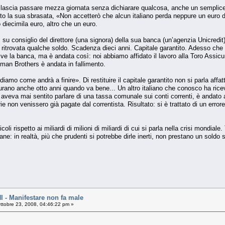
on lascia passare mezza giornata senza dichiarare qualcosa, anche un semplice
tuto la sua sbrasata, «Non accetterò che alcun italiano perda neppure un euro
 diecimila euro, altro che un euro.
su consiglio del direttore (una signora) della sua banca (un’agenzia Unicredit
 ritrovata qualche soldo. Scadenza dieci anni. Capitale garantito. Adesso che 
ive la banca, ma è andata così: noi abbiamo affidato il lavoro alla Toro Assicu
an Brothers è andata in fallimento.
diamo come andrà a finire». Di restituire il capitale garantito non si parla affat
durano anche otto anni quando va bene... Un altro italiano che conosco ha rice
veva mai sentito parlare di una tassa comunale sui conti correnti, è andato 
 non venissero già pagate dal correntista. Risultato: si è trattato di un erro
oli rispetto ai miliardi di milioni di miliardi di cui si parla nella crisi mondial
ne: in realtà, più che prudenti si potrebbe dirle inerti, non prestano un soldo 
- Manifestare non fa male
ttobre 23, 2008, 04:46:22 pm »