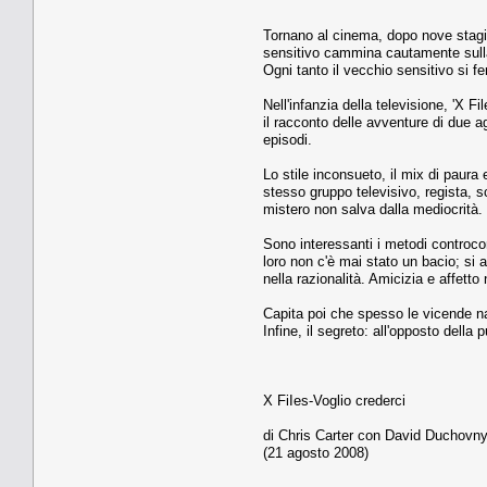
Tornano al cinema, dopo nove stagio
sensitivo cammina cautamente sulla n
Ogni tanto il vecchio sensitivo si f
Nell'infanzia della televisione, 'X F
il racconto delle avventure di due a
episodi.
Lo stile inconsueto, il mix di paura 
stesso gruppo televisivo, regista, s
mistero non salva dalla mediocrità.
Sono interessanti i metodi controcorr
loro non c'è mai stato un bacio; si 
nella razionalità. Amicizia e affett
Capita poi che spesso le vicende na
Infine, il segreto: all'opposto dell
X FiIes-Voglio crederci
di Chris Carter con David Duchovny
(21 agosto 2008)