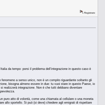
Registrato
Italia da tempo: porsi il problema dell’integrazione in questo caso è
 un fenomeno a senso unico, non è un compito riguardante soltanto gli
razione, bisogna almeno essere in due: tu vuoi stare in questo Paese, io
te si realizzerà integrazione. Non è che tutti debbano diventare
apevolezza.
 un puro atto di volontà, come una chiamata al cellulare o una moneta
allo sportello. Si può (si deve) chiedere agli emigrati di rispettare