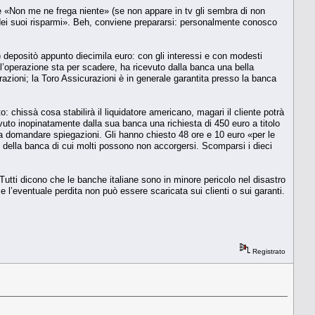
 «Non me ne frega niente» (se non appare in tv gli sembra di non
 dei suoi risparmi». Beh, conviene prepararsi: personalmente conosco
) depositò appunto diecimila euro: con gli interessi e con modesti
l’operazione sta per scadere, ha ricevuto dalla banca una bella
razioni; la Toro Assicurazioni è in generale garantita presso la banca
to: chissà cosa stabilirà il liquidatore americano, magari il cliente potrà
vuto inopinatamente dalla sua banca una richiesta di 450 euro a titolo
a domandare spiegazioni. Gli hanno chiesto 48 ore e 10 euro «per le
re della banca di cui molti possono non accorgersi. Scomparsi i dieci
e. Tutti dicono che le banche italiane sono in minore pericolo nel disastro
se l’eventuale perdita non può essere scaricata sui clienti o sui garanti.
Registrato