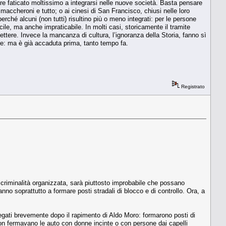
re faticato moltissimo a integrarsi nelle nuove società. Basta pensare
i maccheroni e tutto; o ai cinesi di San Francisco, chiusi nelle loro
perché alcuni (non tutti) risultino più o meno integrati: per le persone
cile, ma anche impraticabile. In molti casi, storicamente il tramite
flettere. Invece la mancanza di cultura, l’ignoranza della Storia, fanno sì
re: ma è già accaduta prima, tanto tempo fa.
Registrato
 criminalità organizzata, sarà piuttosto improbabile che possano
nno soprattutto a formare posti stradali di blocco e di controllo. Ora, a
piegati brevemente dopo il rapimento di Aldo Moro: formarono posti di
(non fermavano le auto con donne incinte o con persone dai capelli