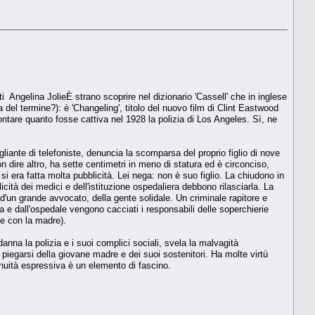
 Angelina JolieÈ strano scoprire nel dizionario 'Cassell' che in inglese
 del termine?): è 'Changeling', titolo del nuovo film di Clint Eastwood
ntare quanto fosse cattiva nel 1928 la polizia di Los Angeles. Sì, ne
iante di telefoniste, denuncia la scomparsa del proprio figlio di nove
 dire altro, ha sette centimetri in meno di statura ed è circonciso,
si era fatta molta pubblicità. Lei nega: non è suo figlio. La chiudono in
cità dei medici e dell'istituzione ospedaliera debbono rilasciarla. La
, d'un grande avvocato, della gente solidale. Un criminale rapitore e
ia e dall'ospedale vengono cacciati i responsabili delle soperchierie
me con la madre).
nna la polizia e i suoi complici sociali, svela la malvagità
n piegarsi della giovane madre e dei suoi sostenitori. Ha molte virtù
enuità espressiva è un elemento di fascino.