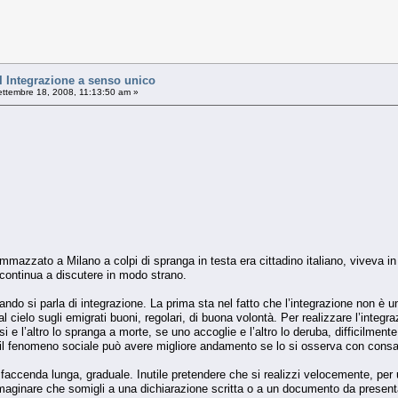
Integrazione a senso unico
ttembre 18, 2008, 11:13:50 am »
mmazzato a Milano a colpi di spranga in testa era cittadino italiano, viveva in 
 continua a discutere in modo strano.
ando si parla di integrazione. La prima sta nel fatto che l’integrazione non è
 cielo sugli emigrati buoni, regolari, di buona volontà. Per realizzare l’integ
i e l’altro lo spranga a morte, se uno accoglie e l’altro lo deruba, difficilmen
il fenomeno sociale può avere migliore andamento se lo si osserva con cons
faccenda lunga, graduale. Inutile pretendere che si realizzi velocemente, per
aginare che somigli a una dichiarazione scritta o a un documento da presentare 