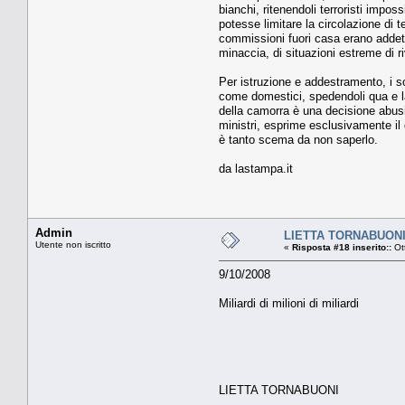
bianchi, ritenendoli terroristi impos
potesse limitare la circolazione di t
commissioni fuori casa erano addett
minaccia, di situazioni estreme di ri
Per istruzione e addestramento, i sol
come domestici, spedendoli qua e là 
della camorra è una decisione abusi
ministri, esprime esclusivamente il 
è tanto scema da non saperlo.
da lastampa.it
Admin
LIETTA TORNABUONI Mi
Utente non iscritto
«
Risposta #18 inserito::
Ot
9/10/2008
Miliardi di milioni di miliardi
LIETTA TORNABUONI