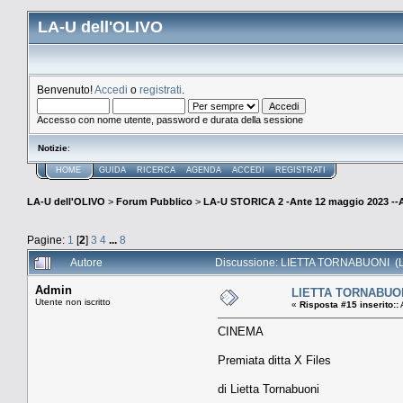
LA-U dell'OLIVO
Benvenuto!
Accedi
o
registrati
.
Accesso con nome utente, password e durata della sessione
Notizie
:
HOME
GUIDA
RICERCA
AGENDA
ACCEDI
REGISTRATI
LA-U dell'OLIVO
>
Forum Pubblico
>
LA-U STORICA 2 -Ante 12 maggio 2023 
Pagine:
1
[
2
]
3
4
...
8
Autore
Discussione: LIETTA TORNABUONI (Le
Admin
LIETTA TORNABUONI 
Utente non iscritto
«
Risposta #15 inserito::
CINEMA
Premiata ditta X Files
di Lietta Tornabuoni