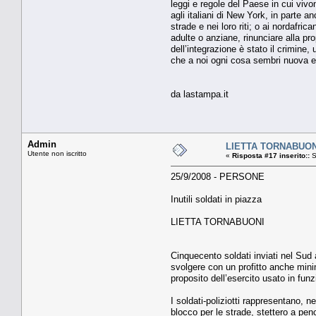
leggi e regole del Paese in cui viv
agli italiani di New York, in parte a
strade e nei loro riti; o ai nordafric
adulte o anziane, rinunciare alla pr
dell’integrazione è stato il crimine,
che a noi ogni cosa sembri nuova ed
da lastampa.it
Admin
LIETTA TORNABUONI I
Utente non iscritto
«
Risposta #17 inserito::
S
25/9/2008 - PERSONE
Inutili soldati in piazza
LIETTA TORNABUONI
Cinquecento soldati inviati nel Sud
svolgere con un profitto anche minim
proposito dell’esercito usato in funz
I soldati-poliziotti rappresentano, 
blocco per le strade, stettero a pen