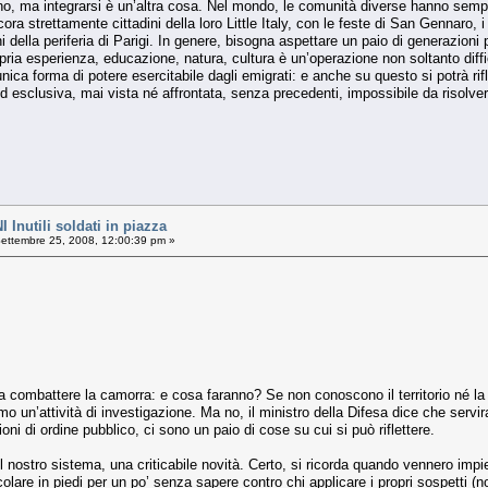
ono, ma integrarsi è un’altra cosa. Nel mondo, le comunità diverse hanno semp
ncora strettamente cittadini della loro Little Italy, con le feste di San Gennaro, 
ani della periferia di Parigi. In genere, bisogna aspettare un paio di generazioni 
opria esperienza, educazione, natura, cultura è un’operazione non soltanto diffi
 unica forma di potere esercitabile dagli emigrati: e anche su questo si potrà ri
 esclusiva, mai vista né affrontata, senza precedenti, impossibile da risolve
nutili soldati in piazza
ettembre 25, 2008, 12:00:39 pm »
 a combattere la camorra: e cosa faranno? Se non conoscono il territorio né la
o un’attività di investigazione. Ma no, il ministro della Difesa dice che servira
ioni di ordine pubblico, ci sono un paio di cose su cui si può riflettere.
nel nostro sistema, una criticabile novità. Certo, si ricorda quando vennero im
colare in piedi per un po’ senza sapere contro chi applicare i propri sospetti 