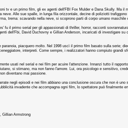
ni tv e un primo film, gli ex agenti dell'FBI Fox Mulder e Dana Skully. Ma il 
eve. Alle sue spalle, in lunga fila orizzontale, decine di poliziotti trafiggono
erma, trema: scavando nella neve, si scoprono parti di corpo umano maschile o 
iles' fu il primo serial per gli appassionati di thriller, horror, racconti sovrann
genti dell'Fbi, David Duchovny e Gillian Anderson, incaricati di investigare su c
e paranoia, piacquero molto. Nel 1998 uscì il primo film basato sulla serie; die
ceneggiatore, interpreti. Come sempre, i realizzatori hanno compiuto grandi sfor
ente usati nel serial e nei film per acuire l'attenzione. Innanzi tutto il rapport
aiutano, si stimano, ma non fanno l'amore. Lui, ora psicologo e sensitivo, crede
o non diventano mai passione.
rrate negli episodi e nei film abbiano una conclusione oscura che non è uno s
a pubblicità invadente che accompagna ogni film, lo spettatore può finalmente en
, Gillian Armstrong