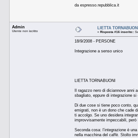
da espresso.repubblica.it
Admin
LIETTA TORNABUONI 
Utente non iscritto
«
Risposta #16 inserito::
Se
18/9/2008 - PERSONE
Integrazione a senso unico
LIETTA TORNABUONI
Il ragazzo nero di diciannove anni a
sbagliato, eppure di integrazione si
Di due cose si tiene poco conto, qu
emigrati, non è un dono che cade dal
ti accolgo. Se uno desidera integrars
improvvisamente impeccabili, però 
Seconda cosa: l’integrazione è una 
nella macchina del caffè. Stolto imm