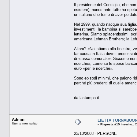
Il presidente del Consiglio, che n
esistere), nonostante tutto ha ripe
un italiano che teme di aver perduto
Nel 1999, quando nacque sua figlia, 
investimenti, la bambina si sarebbe
letterina. Siamo spiacentissimi, scr
americana Lehman Brothers; la Lehm
Allora? «Noi stiamo alla finestra, ve
far causa in Italia dove i processi 
di «tassa comunale». Siccome non a
ricerche», come se le spese bancarie
euro «per le ricerche».
Sono episodi minimi, che paiono ridic
perché più prudenti di quelle america
da lastampa.it
Admin
LIETTA TORNABUONI 
Utente non iscritto
«
Risposta #19 inserito::
O
23/10/2008 - PERSONE