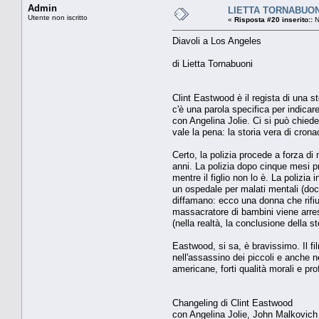
Admin
LIETTA TORNABUONI 
Utente non iscritto
«
Risposta #20 inserito::
N
Diavoli a Los Angeles
di Lietta Tornabuoni
Clint Eastwood è il regista di una s
c'è una parola specifica per indicar
con Angelina Jolie. Ci si può chied
vale la pena: la storia vera di cron
Certo, la polizia procede a forza d
anni. La polizia dopo cinque mesi pr
mentre il figlio non lo è. La polizia
un ospedale per malati mentali (docc
diffamano: ecco una donna che rifiuta
massacratore di bambini viene arresta
(nella realtà, la conclusione della 
Eastwood, si sa, è bravissimo. Il f
nell'assassino dei piccoli e anche ne
americane, forti qualità morali e pr
Changeling di Clint Eastwood
con Angelina Jolie, John Malkovich