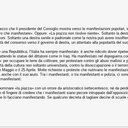
rezzo che il presidente del Consiglio mostra verso le manifestazioni popolari,
o che manifestare». Oppure: «La piazza non risolve niente». Soltanto la destra
zioni. Soltanto una destra senile e padronale come la nostra può avere insoffer
à del consenso verso il governo di destra, un attentato alla popolarità del suo l
na Repubblica, l’Italia ha sempre manifestato: è anche ridicolo dover ripeter
ttendo le statue del dittatore come in Iraq. Ha manifestato nel dopoguerra con
: per occupare le terre da coltivare, per protestare contro gli abusi mafiosi e p
ertà della cultura non soltanto universitaria, contro la disoccupazione o il terror
mo Maggio o il 25 Aprile. Molte richieste o proteste che nutrivano le manifestaz
anche con il suo aiuto. Tra i manifestanti, o tra manifestanti e polizia, ci sono 
 manifestanti.
minare «la piazza» con un orrore da aristocratico settecentesco; né da perdere 
o di fingere di credere che i manifestanti siano pecore intruppate dall’opposiz
 che lo facciano manifestando. Se qualcuno decreta di tagliare decine di scuole 