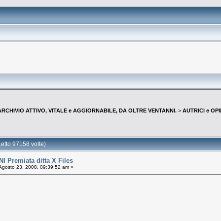
--ARCHIVIO ATTIVO, VITALE e AGGIORNABILE, DA OLTRE VENTANNI.
>
AUTRICI e OP
tto 97158 volte)
Premiata ditta X Files
Agosto 23, 2008, 09:39:52 am »