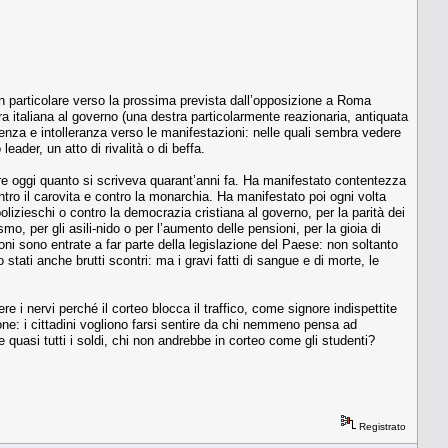
 in particolare verso la prossima prevista dall’opposizione a Roma
 italiana al governo (una destra particolarmente reazionaria, antiquata
enza e intolleranza verso le manifestazioni: nelle quali sembra vedere
eader, un atto di rivalità o di beffa.
e oggi quanto si scriveva quarant’anni fa. Ha manifestato contentezza
tro il carovita e contro la monarchia. Ha manifestato poi ogni volta
olizieschi o contro la democrazia cristiana al governo, per la parità dei
ismo, per gli asili-nido o per l’aumento delle pensioni, per la gioia di
ioni sono entrate a far parte della legislazione del Paese: non soltanto
stati anche brutti scontri: ma i gravi fatti di sangue e di morte, le
i nervi perché il corteo blocca il traffico, come signore indispettite
ione: i cittadini vogliono farsi sentire da chi nemmeno pensa ad
e quasi tutti i soldi, chi non andrebbe in corteo come gli studenti?
Registrato