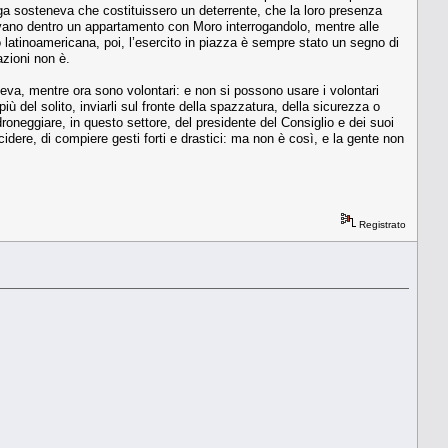
Cossiga sosteneva che costituissero un deterrente, che la loro presenza
i stavano dentro un appartamento con Moro interrogandolo, mentre alle
 latinoamericana, poi, l’esercito in piazza è sempre stato un segno di
azioni non è.
i leva, mentre ora sono volontari: e non si possono usare i volontari
 del solito, inviarli sul fronte della spazzatura, della sicurezza o
oneggiare, in questo settore, del presidente del Consiglio e dei suoi
cidere, di compiere gesti forti e drastici: ma non è così, e la gente non
Registrato