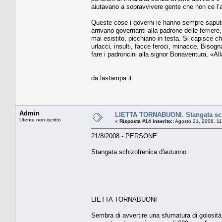
aiutavano a sopravvivere gente che non ce l’a
Queste cose i governi le hanno sempre sapute
arrivano governanti alla padrone delle ferriere,
mai esistito, picchiano in testa. Si capisce c
urlacci, insulti, facce feroci, minacce. Bisog
fare i padroncini alla signor Bonaventura, «Alla
da lastampa.it
Admin
LIETTA TORNABUONI. Stangata sch
Utente non iscritto
«
Risposta #14 inserito::
Agosto 21, 2008, 11
21/8/2008 - PERSONE
Stangata schizofrenica d'autunno
LIETTA TORNABUONI
Sembra di avvertire una sfumatura di golosità