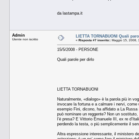
da lastampa.it
Admin
LIETTA TORNABUONI Quali parole
Utente non iscritto
«
Risposta #7 inserito::
Maggio 15, 2008, 
15/5/2008 - PERSONE
Quali parole per dirlo
LIETTA TORNABUONI
Naturalmente, «dialogo» è la parola più in vog
invocare la fortuna e a calmare i nervi, come
esempio Fini, dicono, ha affidato a La Russa 
può nominare un reggente? Non un sostituto, u
l’è presa? E Vittorio Emanuele III, ex re d’Ita
perdendo la testa, o più semplicemente il sen
Altra espressione interessante, il ministero d
astrazione; è un po’ come fare il ministero d