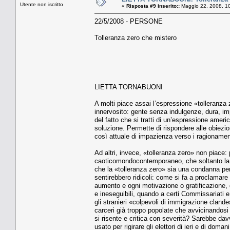
Utente non iscritto
«
Risposta #9 inserito::
Maggio 22, 2008, 1
22/5/2008 - PERSONE
Tolleranza zero che mistero
LIETTA TORNABUONI
A molti piace assai l’espressione «tolleranza
innervosito: gente senza indulgenze, dura, i
del fatto che si tratti di un’espressione amer
soluzione. Permette di rispondere alle obiez
così attuale di impazienza verso i ragionamenti
Ad altri, invece, «tolleranza zero» non piace: 
caoticomondocontemporaneo, che soltanto la tol
che la «tolleranza zero» sia una condanna per sé
sentirebbero ridicoli: come si fa a proclamare
aumento e ogni motivazione o gratificazione, q
e ineseguibili, quando a certi Commissariati 
gli stranieri «colpevoli di immigrazione cland
carceri già troppo popolate che avvicinandosi l
si risente e critica con severità? Sarebbe dav
usato per rigirare gli elettori di ieri e di dom