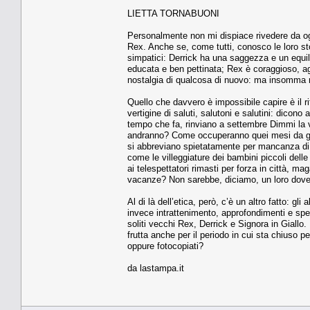
LIETTA TORNABUONI
Personalmente non mi dispiace rivedere da ogni 
Rex. Anche se, come tutti, conosco le loro st
simpatici: Derrick ha una saggezza e un equilib
educata e ben pettinata; Rex è coraggioso, agi
nostalgia di qualcosa di nuovo: ma insomma m
Quello che davvero è impossibile capire è il r
vertigine di saluti, salutoni e salutini: dic
tempo che fa, rinviano a settembre Dimmi la v
andranno? Come occuperanno quei mesi da giu
si abbreviano spietatamente per mancanza di so
come le villeggiature dei bambini piccoli dell
ai telespettatori rimasti per forza in città, m
vacanze? Non sarebbe, diciamo, un loro dove
Al di là dell’etica, però, c’è un altro fatto:
invece intrattenimento, approfondimenti e spet
soliti vecchi Rex, Derrick e Signora in Giallo.
frutta anche per il periodo in cui sta chiuso p
oppure fotocopiati?
da lastampa.it