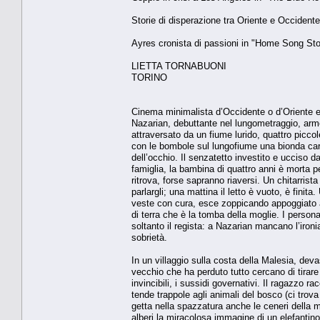
Storie di disperazione tra Oriente e Occidente
Ayres cronista di passioni in "Home Song Sto
LIETTA TORNABUONI
TORINO
Cinema minimalista d’Occidente o d’Oriente e 
Nazarian, debuttante nel lungometraggio, arme
attraversato da un fiume lurido, quattro picco
con le bombole sul lungofiume una bionda car
dell’occhio. Il senzatetto investito e ucciso
famiglia, la bambina di quattro anni è morta pe
ritrova, forse sapranno riaversi. Un chitarrist
parlargli; una mattina il letto è vuoto, è finit
veste con cura, esce zoppicando appoggiato a
di terra che è la tomba della moglie. I person
soltanto il regista: a Nazarian mancano l’iron
sobrietà.
In un villaggio sulla costa della Malesia, d
vecchio che ha perduto tutto cercano di tirare a
invincibili, i sussidi governativi. Il ragazzo r
tende trappole agli animali del bosco (ci trova
getta nella spazzatura anche le ceneri della mo
alberi la miracolosa immagine di un elefantin