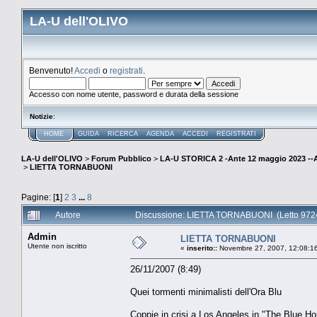
LA-U dell'OLIVO
Benvenuto!
Accedi
o
registrati
.
Accesso con nome utente, password e durata della sessione
Notizie
:
HOME
GUIDA
RICERCA
AGENDA
ACCEDI
REGISTRATI
LA-U dell'OLIVO
>
Forum Pubblico
>
LA-U STORICA 2 -Ante 12 maggio 2023 
>
LIETTA TORNABUONI
Pagine: [
1
]
2
3
...
8
Autore
Discussione: LIETTA TORNABUONI (Letto 9724
Admin
LIETTA TORNABUONI
Utente non iscritto
«
inserito::
Novembre 27, 2007, 12:08:1
26/11/2007 (8:49)
Quei tormenti minimalisti dell'Ora Blu
Coppie in crisi a Los Angeles in "The Blue Ho