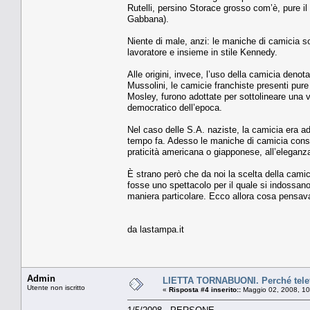
Rutelli, persino Storace grosso com’è, pure i
Gabbana).
Niente di male, anzi: le maniche di camicia so
lavoratore e insieme in stile Kennedy.
Alle origini, invece, l’uso della camicia denot
Mussolini, le camicie franchiste presenti pure
Mosley, furono adottate per sottolineare una vi
democratico dell’epoca.
Nel caso delle S.A. naziste, la camicia era a
tempo fa. Adesso le maniche di camicia conse
praticità americana o giapponese, all’eleganz
È strano però che da noi la scelta della cami
fosse uno spettacolo per il quale si indossano
maniera particolare. Ecco allora cosa pensavan
da lastampa.it
Admin
LIETTA TORNABUONI. Perché telefo
Utente non iscritto
«
Risposta #4 inserito::
Maggio 02, 2008, 10