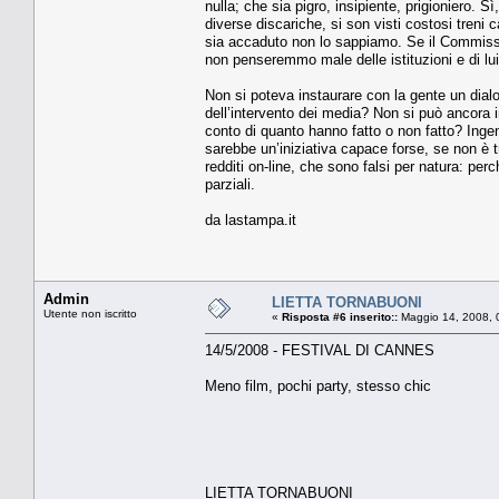
nulla; che sia pigro, insipiente, prigioniero. S
diverse discariche, si son visti costosi treni 
sia accaduto non lo sappiamo. Se il Commissar
non penseremmo male delle istituzioni e di lui
Non si poteva instaurare con la gente un dialo
dell’intervento dei media? Non si può ancora in
conto di quanto hanno fatto o non fatto? In
sarebbe un’iniziativa capace forse, se non è 
redditi on-line, che sono falsi per natura: pe
parziali.
da lastampa.it
Admin
LIETTA TORNABUONI
Utente non iscritto
«
Risposta #6 inserito::
Maggio 14, 2008, 
14/5/2008 - FESTIVAL DI CANNES
Meno film, pochi party, stesso chic
LIETTA TORNABUONI