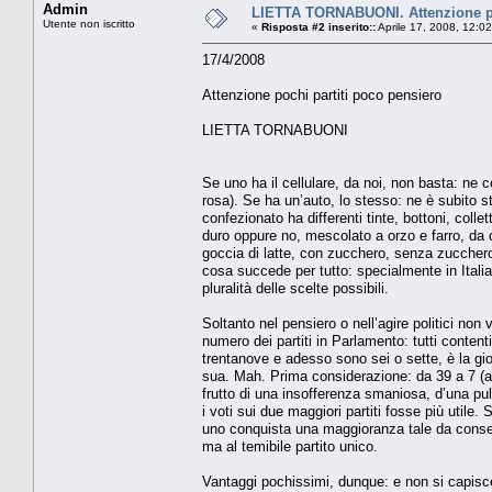
Admin
LIETTA TORNABUONI. Attenzione po
Utente non iscritto
«
Risposta #2 inserito::
Aprile 17, 2008, 12:0
17/4/2008
Attenzione pochi partiti poco pensiero
LIETTA TORNABUONI
Se uno ha il cellulare, da noi, non basta: ne co
rosa). Se ha un’auto, lo stesso: ne è subito st
confezionato ha differenti tinte, bottoni, colle
duro oppure no, mescolato a orzo e farro, da 
goccia di latte, con zucchero, senza zuccher
cosa succede per tutto: specialmente in Italia
pluralità delle scelte possibili.
Soltanto nel pensiero o nell’agire politici non
numero dei partiti in Parlamento: tutti contenti
trentanove e adesso sono sei o sette, è la gio
sua. Mah. Prima considerazione: da 39 a 7 (a
frutto di una insofferenza smaniosa, d’una p
i voti sui due maggiori partiti fosse più util
uno conquista una maggioranza tale da consenti
ma al temibile partito unico.
Vantaggi pochissimi, dunque: e non si capisce 