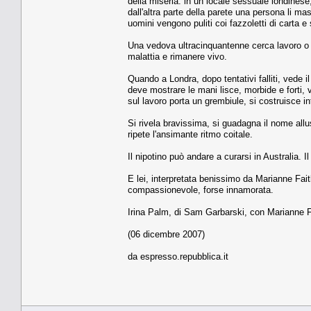
della miseria: in un locale sessuale londinese
dall'altra parte della parete una persona li ma
uomini vengono puliti coi fazzoletti di carta e
Una vedova ultracinquantenne cerca lavoro o pr
malattia e rimanere vivo.
Quando a Londra, dopo tentativi falliti, vede 
deve mostrare le mani lisce, morbide e forti,
sul lavoro porta un grembiule, si costruisce int
Si rivela bravissima, si guadagna il nome allusi
ripete l'ansimante ritmo coitale.
Il nipotino può andare a curarsi in Australia. I
E lei, interpretata benissimo da Marianne Fait
compassionevole, forse innamorata.
Irina Palm, di Sam Garbarski, con Marianne Fa
(06 dicembre 2007)
da espresso.repubblica.it