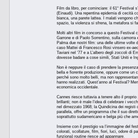
Film da libro, per cominciare: il 61° Festival
(Einaudi). Una repentina epidemia di cecità c
bianca, una parete lattea. I malati vengono
spazio, la violenza si sfrena, la metafora si 
Molti altri film in concorso a questo Festival
Garrone e di Paolo Sorrentino, sulla camorra e
Palma due nostri film: una delle ultime volte 
caso Mattei di Francesco Rosi vinsero ex-aeq
Taviani nel ‘77 e a L’albero degli zoccoli di E
dovesse badare a cose simili, Stati Uniti e I
Non è neppure il caso di prendere la presenza
bella e fiorente produzione, oppure come un c
perché sono molto belli, ma non rappresentano 
hanno realizzati. Quest’anno al Festival? Meno
economica occidentale.
Cannes riesce tuttavia a tenere alto il proprio
brillanti; non è male l’idea di celebrare i vecch
nel dimezzato 1968; la Quindicina dei regist
parallela, offre un programma che il suo diret
soprattutto sudamericano e belga più che amer
Insieme con il prestigio va l’immagine del fe
colorati, scollature, film, fiori, luci, odore d
funziona) routine riesce ad appannare.