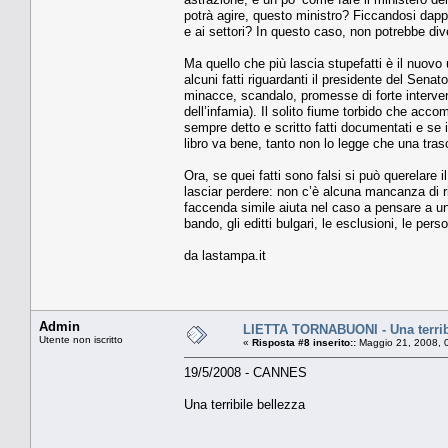
potrà agire, questo ministro? Ficcandosi dapper
e ai settori? In questo caso, non potrebbe div
Ma quello che più lascia stupefatti è il nuov
alcuni fatti riguardanti il presidente del Senato
minacce, scandalo, promesse di forte interve
dell’infamia). Il solito fiume torbido che acc
sempre detto e scritto fatti documentati e se i
libro va bene, tanto non lo legge che una tras
Ora, se quei fatti sono falsi si può querelare i
lasciar perdere: non c’è alcuna mancanza di ri
faccenda simile aiuta nel caso a pensare a un
bando, gli editti bulgari, le esclusioni, le per
da lastampa.it
Admin
LIETTA TORNABUONI - Una terrib
Utente non iscritto
«
Risposta #8 inserito::
Maggio 21, 2008, 
19/5/2008 - CANNES
Una terribile bellezza