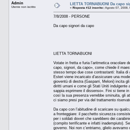
Admin
LIETTA TORNABUONI Da capo sig
Utente non iscritto
«
Risposta #12 inserito::
Agosto 07, 2008, 
7/8/2008 - PERSONE
Da capo signori da capo
LIETTA TORNABUONI
Votate in fretta e furia l’aritmetica oracolar
capo, signori, da capo», come chiede il maest
stesso tempo due cose contrastanti: Italia di gu
Esteri viene incaricato d’assicurare una mode
gioventù di destra (Gasparri, Meloni) incita gli 
diritti umani e come gli Stati Uniti indulgent
sappia esprimere il dissenso». Fini si tiene in 
così la sua presenza verrebbe sminuita, gli at
ci siamo presi per via del trattamento riservat
Da capo con l’abitudine di scaricare su qualcu
a fronteggiare: il pacchetto sicurezza consiste
per i soldati doveri che sarebbero dei carabinie
(compito terrificante e infatti inadempiuto). 
governo. Noi non c’entriamo, glielo avevamo d