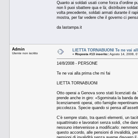
Quanto ai soldati usati come forza d’ordine pub
non li puoi sbattere qua e là; distribuire sold
volta precedente, soldati armati durante il r
mostra, per far vedere che il governo ci pensa
da lastampa.it
Admin
LIETTA TORNABUONI Te ne vai alla
Utente non iscritto
«
Risposta #13 inserito::
Agosto 14, 2008, 0
14/8/2008 - PERSONE
Te ne vai alla prima che mi fai
LIETTA TORNABUONI
Otto operai a Genova sono stati licenziati da T
prende anche in giro: «Sgominata la banda dei 
licenziamenti operai, otto famiglie repentiname
piccolezza. Specie quando si pensa all’assetto 
C’è sempre stato, tra questi elementi, un taci
squattrinato e lavoratori senza soldi, che dann
nessuno intervenisse a modificarlo: nemmeno i
questo accordo, alle pensioni di invalidità, p
pensioni di invalidità senza averne davvero il