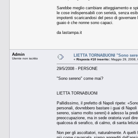
Sarebbe meglio cambiare atteggiamento e spiri
le cose indispensabili con serietà, senza esib
impotenti scaricandosi del peso di governare 
guaio è che nonne sono capaci.
da lastampa.it
Admin
LIETTA TORNABUONI "Sono sere
Utente non iscritto
«
Risposta #10 inserito::
Maggio 29, 2008, 
29/5/2008 - PERSONE
"Sono sereno" come mai?
LIETTA TORNABUONI
Pallidissimo, il prefetto di Napoli ripete: «
personali, dovrebbero bastare i guai di Napoli (
sereno, siamo molto sereni) è adesso la predi
preoccupazione, ma in sede oratoria vuol dire 
qualcosa di serafico, di calmo, di santa leti
Non per gli ascoltatori, naturalmente. A quel
più come cavarcela, siamo aggrediti dall’ansia