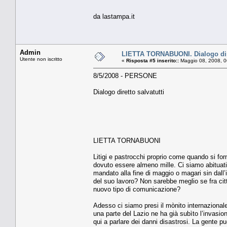
da lastampa.it
Admin
LIETTA TORNABUONI. Dialogo dire
Utente non iscritto
«
Risposta #5 inserito::
Maggio 08, 2008, 0
8/5/2008 - PERSONE
Dialogo diretto salvatutti
LIETTA TORNABUONI
Litigi e pastrocchi proprio come quando si for
dovuto essere almeno mille. Ci siamo abituati
mandato alla fine di maggio o magari sin dall’i
del suo lavoro? Non sarebbe meglio se fra citta
nuovo tipo di comunicazione?
Adesso ci siamo presi il mònito internazional
una parte del Lazio ne ha già subìto l’invasio
qui a parlare dei danni disastrosi. La gente 