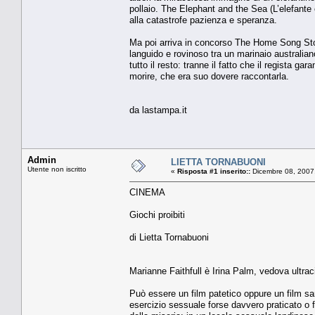
pollaio. The Elephant and the Sea (L’elefante 
alla catastrofe pazienza e speranza.
Ma poi arriva in concorso The Home Song Stori
languido e rovinoso tra un marinaio australian
tutto il resto: tranne il fatto che il regista g
morire, che era suo dovere raccontarla.
da lastampa.it
Admin
LIETTA TORNABUONI
Utente non iscritto
«
Risposta #1 inserito::
Dicembre 08, 2007
CINEMA
Giochi proibiti
di Lietta Tornabuoni
Marianne Faithfull è Irina Palm, vedova ultrac
Può essere un film patetico oppure un film sar
esercizio sessuale forse davvero praticato o f