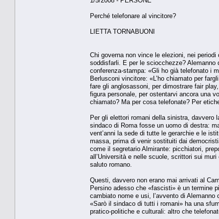
1/5/2008 - PERSONE
Perché telefonare al vincitore?
LIETTA TORNABUONI
Chi governa non vince le elezioni, nei periodi d
soddisfarli. E per le sciocchezze? Alemanno
conferenza-stampa: «Gli ho già telefonato i mi
Berlusconi vincitore: «L’ho chiamato per fargl
fare gli anglosassoni, per dimostrare fair play,
figura personale, per ostentarvi ancora una v
chiamato? Ma per cosa telefonate? Per etiche
Per gli elettori romani della sinistra, davvero
sindaco di Roma fosse un uomo di destra: ma
vent’anni la sede di tutte le gerarchie e le ist
massa, prima di venir sostituiti dai democrist
come il segretario Almirante: picchiatori, prepo
all’Università e nelle scuole, scrittori sui mu
saluto romano.
Questi, davvero non erano mai arrivati al Camp
Persino adesso che «fascisti» è un termine pi
cambiato nome e usi, l’avvento di Alemanno c
«Sarò il sindaco di tutti i romani» ha una sfu
pratico-politiche e culturali: altro che telefonat