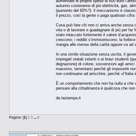
aumentare le proprie spese di 600 euro l’anno (
autunno costeranno di più elettricità, gas, a
(aumento del 60%?): il meccanismo è classico,
il prezzo, così la gente o paga qualsiasi cifr
Cosa può fare chi non ci arriva anche senza qu
vita o di lavorare e guadagnare di più per far f
stato intaccato fortemente il valore d’acquist
crescono; i redditi s’immiseriscono; la forbic
mangia alle mense della carità oppure va ad ac
In una simile situazione senza uscita, il gov
impiegati statali zelanti o ai bravi studenti (
degnazione) di colore, sovvenzioni agli amici 
massimo, lamentarsi perché gli impoveriti no
non continuano ad arricchire, perché «l’Italia 
È un comportamento che non ha nulla a che ved
pensare alla cittadinanza è qualcosa che non 
da lastampa.it
Pagine: [
1
]
2
3
...
8