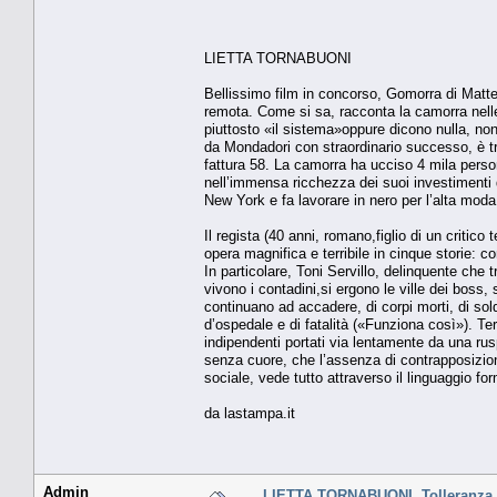
LIETTA TORNABUONI
Bellissimo film in concorso, Gomorra di Matteo
remota. Come si sa, racconta la camorra nell
piuttosto «il sistema»oppure dicono nulla, non 
da Mondadori con straordinario successo, è trat
fattura 58. La camorra ha ucciso 4 mila persone
nell’immensa ricchezza dei suoi investimenti di
New York e fa lavorare in nero per l’alta moda
Il regista (40 anni, romano,figlio di un critic
opera magnifica e terribile in cinque storie: com
In particolare, Toni Servillo, delinquente che 
vivono i contadini,si ergono le ville dei boss, 
continuano ad accadere, di corpi morti, di sold
d’ospedale e di fatalità («Funziona così»). T
indipendenti portati via lentamente da una r
senza cuore, che l’assenza di contrapposizione t
sociale, vede tutto attraverso il linguaggio 
da lastampa.it
Admin
LIETTA TORNABUONI. Tolleranza 