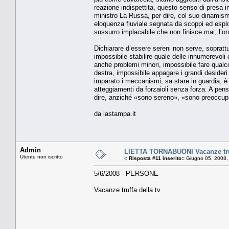
reazione indispettita, questo senso di presa in 
ministro La Russa, per dire, col suo dinamism
eloquenza fluviale segnata da scoppi ed esplosi
sussurro implacabile che non finisce mai; l’onor
Dichiarare d’essere sereni non serve, soprattut
impossibile stabilire quale delle innumerevoli 
anche problemi minori, impossibile fare qualco
destra, impossibile appagare i grandi desideri 
imparato i meccanismi, sa stare in guardia, è 
atteggiamenti da forzaioli senza forza. A pen
dire, anziché «sono sereno», «sono preoccup
da lastampa.it
Admin
LIETTA TORNABUONI Vacanze truf
Utente non iscritto
«
Risposta #11 inserito::
Giugno 05, 2008,
5/6/2008 - PERSONE
Vacanze truffa della tv