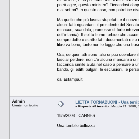
potrà agire, questo ministro? Ficcandosi dapper
e ai settori? In questo caso, non potrebbe div
Ma quello che più lascia stupefatti è il nuov
alcuni fatti riguardanti il presidente del Senato
minacce, scandalo, promesse di forte interve
dell’infamia). Il solito fiume torbido che acc
sempre detto e scritto fatti documentati e se i
libro va bene, tanto non lo legge che una tras
Ora, se quei fatti sono falsi si può querelare i
lasciar perdere: non c’è alcuna mancanza di ri
faccenda simile aiuta nel caso a pensare a un
bando, gli editti bulgari, le esclusioni, le per
da lastampa.it
Admin
LIETTA TORNABUONI - Una terrib
Utente non iscritto
«
Risposta #8 inserito::
Maggio 21, 2008, 
19/5/2008 - CANNES
Una terribile bellezza