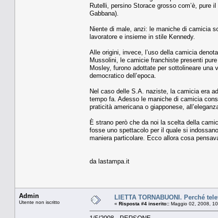
Rutelli, persino Storace grosso com’è, pure i
Gabbana).
Niente di male, anzi: le maniche di camicia so
lavoratore e insieme in stile Kennedy.
Alle origini, invece, l’uso della camicia denot
Mussolini, le camicie franchiste presenti pure
Mosley, furono adottate per sottolineare una vi
democratico dell’epoca.
Nel caso delle S.A. naziste, la camicia era a
tempo fa. Adesso le maniche di camicia conse
praticità americana o giapponese, all’eleganz
È strano però che da noi la scelta della cami
fosse uno spettacolo per il quale si indossano
maniera particolare. Ecco allora cosa pensavan
da lastampa.it
Admin
LIETTA TORNABUONI. Perché telefo
Utente non iscritto
«
Risposta #4 inserito::
Maggio 02, 2008, 10