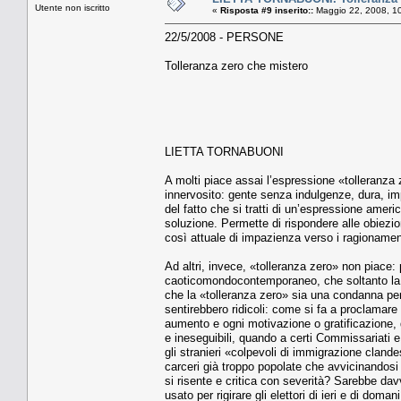
Utente non iscritto
«
Risposta #9 inserito::
Maggio 22, 2008, 1
22/5/2008 - PERSONE
Tolleranza zero che mistero
LIETTA TORNABUONI
A molti piace assai l’espressione «tolleranza
innervosito: gente senza indulgenze, dura, i
del fatto che si tratti di un’espressione amer
soluzione. Permette di rispondere alle obiez
così attuale di impazienza verso i ragionamenti
Ad altri, invece, «tolleranza zero» non piace: 
caoticomondocontemporaneo, che soltanto la tol
che la «tolleranza zero» sia una condanna per sé
sentirebbero ridicoli: come si fa a proclamare
aumento e ogni motivazione o gratificazione, q
e ineseguibili, quando a certi Commissariati 
gli stranieri «colpevoli di immigrazione cland
carceri già troppo popolate che avvicinandosi l
si risente e critica con severità? Sarebbe dav
usato per rigirare gli elettori di ieri e di dom