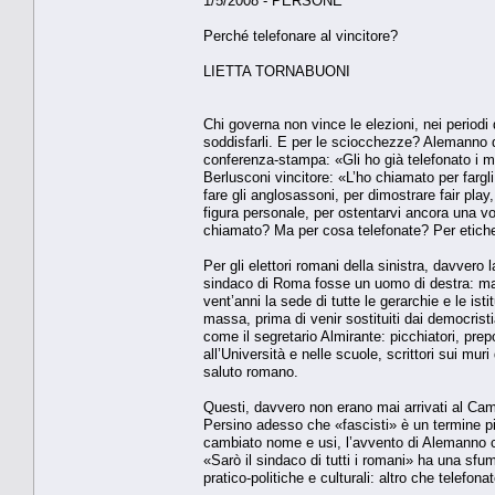
1/5/2008 - PERSONE
Perché telefonare al vincitore?
LIETTA TORNABUONI
Chi governa non vince le elezioni, nei periodi d
soddisfarli. E per le sciocchezze? Alemanno
conferenza-stampa: «Gli ho già telefonato i mi
Berlusconi vincitore: «L’ho chiamato per fargl
fare gli anglosassoni, per dimostrare fair play,
figura personale, per ostentarvi ancora una v
chiamato? Ma per cosa telefonate? Per etiche
Per gli elettori romani della sinistra, davvero
sindaco di Roma fosse un uomo di destra: ma
vent’anni la sede di tutte le gerarchie e le ist
massa, prima di venir sostituiti dai democrist
come il segretario Almirante: picchiatori, prepo
all’Università e nelle scuole, scrittori sui mu
saluto romano.
Questi, davvero non erano mai arrivati al Camp
Persino adesso che «fascisti» è un termine pi
cambiato nome e usi, l’avvento di Alemanno c
«Sarò il sindaco di tutti i romani» ha una sfu
pratico-politiche e culturali: altro che telefonat