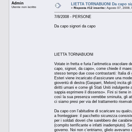
Admin
LIETTA TORNABUONI Da capo sig
Utente non iscritto
«
Risposta #12 inserito::
Agosto 07, 2008, 
7/8/2008 - PERSONE
Da capo signori da capo
LIETTA TORNABUONI
Votate in fretta e furia l’aritmetica oracolar
capo, signori, da capo», come chiede il maest
stesso tempo due cose contrastanti: Italia di gu
Esteri viene incaricato d’assicurare una mode
gioventù di destra (Gasparri, Meloni) incita gli 
diritti umani e come gli Stati Uniti indulgent
sappia esprimere il dissenso». Fini si tiene in 
così la sua presenza verrebbe sminuita, gli at
ci siamo presi per via del trattamento riservat
Da capo con l’abitudine di scaricare su qualcu
a fronteggiare: il pacchetto sicurezza consiste
per i soldati doveri che sarebbero dei carabinie
(compito terrificante e infatti inadempiuto). 
governo. Noi non c’entriamo, glielo avevamo d