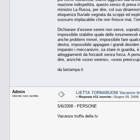
reazione indispettita, questo senso di presa in 
ministro La Russa, per dire, col suo dinamism
eloquenza fluviale segnata da scoppi ed esplosi
sussurro implacabile che non finisce mai; l’onor
Dichiarare d’essere sereni non serve, soprattut
impossibile stabilire quale delle innumerevoli 
anche problemi minori, impossibile fare qualco
destra, impossibile appagare i grandi desideri 
imparato i meccanismi, sa stare in guardia, è 
atteggiamenti da forzaioli senza forza. A pen
dire, anziché «sono sereno», «sono preoccup
da lastampa.it
Admin
LIETTA TORNABUONI Vacanze truf
Utente non iscritto
«
Risposta #11 inserito::
Giugno 05, 2008,
5/6/2008 - PERSONE
Vacanze truffa della tv