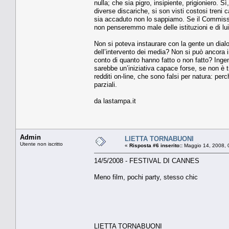
nulla; che sia pigro, insipiente, prigioniero. S
diverse discariche, si son visti costosi treni 
sia accaduto non lo sappiamo. Se il Commissar
non penseremmo male delle istituzioni e di lui
Non si poteva instaurare con la gente un dialo
dell’intervento dei media? Non si può ancora in
conto di quanto hanno fatto o non fatto? In
sarebbe un’iniziativa capace forse, se non è 
redditi on-line, che sono falsi per natura: pe
parziali.
da lastampa.it
Admin
LIETTA TORNABUONI
Utente non iscritto
«
Risposta #6 inserito::
Maggio 14, 2008, 
14/5/2008 - FESTIVAL DI CANNES
Meno film, pochi party, stesso chic
LIETTA TORNABUONI