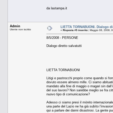
da lastampa.it
Admin
LIETTA TORNABUONI. Dialogo dire
Utente non iscritto
«
Risposta #5 inserito::
Maggio 08, 2008, 0
8/5/2008 - PERSONE
Dialogo diretto salvatutti
LIETTA TORNABUONI
Litigi e pastrocchi proprio come quando si for
dovuto essere almeno mille. Ci siamo abituati
mandato alla fine di maggio o magari sin dall’i
del suo lavoro? Non sarebbe meglio se fra citta
nuovo tipo di comunicazione?
Adesso ci siamo presi il mònito internazional
una parte del Lazio ne ha già subìto l’invasio
qui a parlare dei danni disastrosi. La gente 