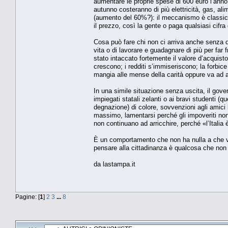
aumentare le proprie spese di 600 euro l’anno (
autunno costeranno di più elettricità, gas, a
(aumento del 60%?): il meccanismo è classico,
il prezzo, così la gente o paga qualsiasi cifr
Cosa può fare chi non ci arriva anche senza qu
vita o di lavorare e guadagnare di più per far f
stato intaccato fortemente il valore d’acquist
crescono; i redditi s’immiseriscono; la forbic
mangia alle mense della carità oppure va ad ac
In una simile situazione senza uscita, il gov
impiegati statali zelanti o ai bravi studenti (
degnazione) di colore, sovvenzioni agli amici 
massimo, lamentarsi perché gli impoveriti no
non continuano ad arricchire, perché «l’Italia 
È un comportamento che non ha nulla a che ved
pensare alla cittadinanza è qualcosa che non 
da lastampa.it
Pagine: [
1
]
2
3
...
8