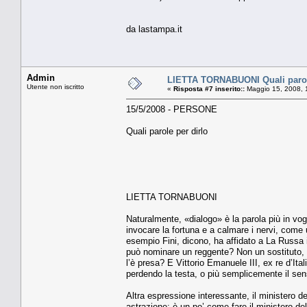
da lastampa.it
Admin
LIETTA TORNABUONI Quali parole
Utente non iscritto
«
Risposta #7 inserito::
Maggio 15, 2008, 
15/5/2008 - PERSONE
Quali parole per dirlo
LIETTA TORNABUONI
Naturalmente, «dialogo» è la parola più in vog
invocare la fortuna e a calmare i nervi, come
esempio Fini, dicono, ha affidato a La Russa 
può nominare un reggente? Non un sostituto, u
l’è presa? E Vittorio Emanuele III, ex re d’Ita
perdendo la testa, o più semplicemente il sen
Altra espressione interessante, il ministero d
astrazione; è un po’ come fare il ministero d