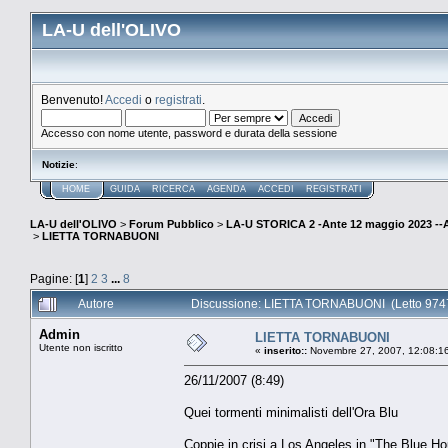
LA-U dell'OLIVO
Benvenuto!
Accedi
o
registrati
.
Accesso con nome utente, password e durata della sessione
Notizie
:
HOME
GUIDA
RICERCA
AGENDA
ACCEDI
REGISTRATI
LA-U dell'OLIVO
>
Forum Pubblico
>
LA-U STORICA 2 -Ante 12 maggio 2023 
>
LIETTA TORNABUONI
Pagine: [
1
]
2
3
...
8
Autore
Discussione: LIETTA TORNABUONI (Letto 9747
Admin
LIETTA TORNABUONI
Utente non iscritto
«
inserito::
Novembre 27, 2007, 12:08:1
26/11/2007 (8:49)
Quei tormenti minimalisti dell'Ora Blu
Coppie in crisi a Los Angeles in "The Blue Ho