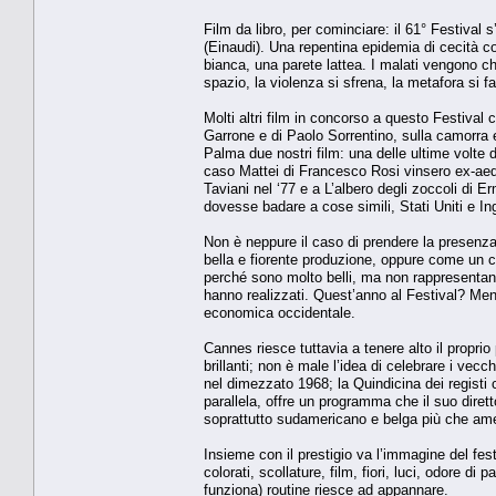
Film da libro, per cominciare: il 61° Festival
(Einaudi). Una repentina epidemia di cecità c
bianca, una parete lattea. I malati vengono
spazio, la violenza si sfrena, la metafora si 
Molti altri film in concorso a questo Festival
Garrone e di Paolo Sorrentino, sulla camorra e
Palma due nostri film: una delle ultime volte 
caso Mattei di Francesco Rosi vinsero ex-aeq
Taviani nel ‘77 e a L’albero degli zoccoli di E
dovesse badare a cose simili, Stati Uniti e I
Non è neppure il caso di prendere la presenza
bella e fiorente produzione, oppure come un c
perché sono molto belli, ma non rappresentano 
hanno realizzati. Quest’anno al Festival? Meno
economica occidentale.
Cannes riesce tuttavia a tenere alto il proprio
brillanti; non è male l’idea di celebrare i vecch
nel dimezzato 1968; la Quindicina dei regist
parallela, offre un programma che il suo diret
soprattutto sudamericano e belga più che amer
Insieme con il prestigio va l’immagine del fe
colorati, scollature, film, fiori, luci, odore d
funziona) routine riesce ad appannare.