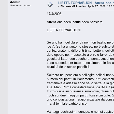
Admin
LIETTA TORNABUONI. Attenzione po
Utente non iscritto
«
Risposta #2 inserito::
Aprile 17, 2008, 12:0
17/4/2008
Attenzione pochi partiti poco pensiero
LIETTA TORNABUONI
Se uno ha il cellulare, da noi, non basta: ne co
rosa). Se ha un’auto, lo stesso: ne è subito st
confezionato ha differenti tinte, bottoni, colle
duro oppure no, mescolato a orzo e farro, da 
goccia di latte, con zucchero, senza zuccher
cosa succede per tutto: specialmente in Italia
pluralità delle scelte possibili.
Soltanto nel pensiero o nell’agire politici non
numero dei partiti in Parlamento: tutti contenti
trentanove e adesso sono sei o sette, è la gio
sua. Mah. Prima considerazione: da 39 a 7 (a
frutto di una insofferenza smaniosa, d’una p
i voti sui due maggiori partiti fosse più util
uno conquista una maggioranza tale da consenti
ma al temibile partito unico.
Vantaggi pochissimi, dunque: e non si capisce 