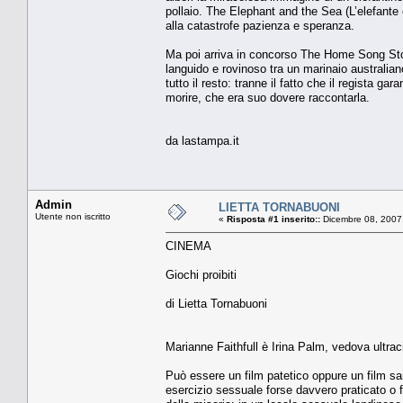
pollaio. The Elephant and the Sea (L’elefante 
alla catastrofe pazienza e speranza.
Ma poi arriva in concorso The Home Song Stori
languido e rovinoso tra un marinaio australian
tutto il resto: tranne il fatto che il regista g
morire, che era suo dovere raccontarla.
da lastampa.it
Admin
LIETTA TORNABUONI
Utente non iscritto
«
Risposta #1 inserito::
Dicembre 08, 2007
CINEMA
Giochi proibiti
di Lietta Tornabuoni
Marianne Faithfull è Irina Palm, vedova ultrac
Può essere un film patetico oppure un film sar
esercizio sessuale forse davvero praticato o f