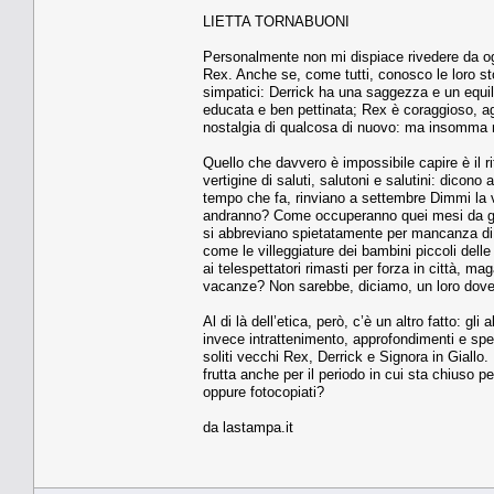
LIETTA TORNABUONI
Personalmente non mi dispiace rivedere da ogni 
Rex. Anche se, come tutti, conosco le loro st
simpatici: Derrick ha una saggezza e un equilib
educata e ben pettinata; Rex è coraggioso, agi
nostalgia di qualcosa di nuovo: ma insomma m
Quello che davvero è impossibile capire è il r
vertigine di saluti, salutoni e salutini: dic
tempo che fa, rinviano a settembre Dimmi la v
andranno? Come occuperanno quei mesi da giu
si abbreviano spietatamente per mancanza di so
come le villeggiature dei bambini piccoli dell
ai telespettatori rimasti per forza in città, m
vacanze? Non sarebbe, diciamo, un loro dove
Al di là dell’etica, però, c’è un altro fatto:
invece intrattenimento, approfondimenti e spet
soliti vecchi Rex, Derrick e Signora in Giallo.
frutta anche per il periodo in cui sta chiuso p
oppure fotocopiati?
da lastampa.it