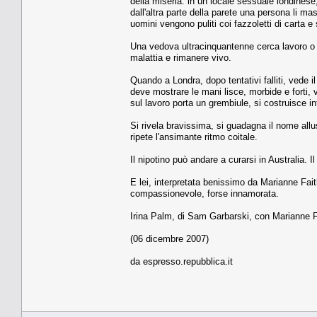
della miseria: in un locale sessuale londinese
dall'altra parte della parete una persona li ma
uomini vengono puliti coi fazzoletti di carta e
Una vedova ultracinquantenne cerca lavoro o pr
malattia e rimanere vivo.
Quando a Londra, dopo tentativi falliti, vede 
deve mostrare le mani lisce, morbide e forti,
sul lavoro porta un grembiule, si costruisce int
Si rivela bravissima, si guadagna il nome allusi
ripete l'ansimante ritmo coitale.
Il nipotino può andare a curarsi in Australia. I
E lei, interpretata benissimo da Marianne Fait
compassionevole, forse innamorata.
Irina Palm, di Sam Garbarski, con Marianne Fa
(06 dicembre 2007)
da espresso.repubblica.it