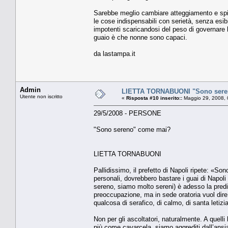
Sarebbe meglio cambiare atteggiamento e spiri
le cose indispensabili con serietà, senza esib
impotenti scaricandosi del peso di governare 
guaio è che nonne sono capaci.
da lastampa.it
Admin
LIETTA TORNABUONI "Sono sere
Utente non iscritto
«
Risposta #10 inserito::
Maggio 29, 2008, 
29/5/2008 - PERSONE
"Sono sereno" come mai?
LIETTA TORNABUONI
Pallidissimo, il prefetto di Napoli ripete: «
personali, dovrebbero bastare i guai di Napoli (
sereno, siamo molto sereni) è adesso la predi
preoccupazione, ma in sede oratoria vuol dire 
qualcosa di serafico, di calmo, di santa leti
Non per gli ascoltatori, naturalmente. A quel
più come cavarcela, siamo aggrediti dall’ansia