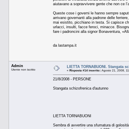
aiutavano a sopravvivere gente che non ce l’a
Queste cose i governi le hanno sempre sapute
arrivano governanti alla padrone delle ferriere,
mai esistito, picchiano in testa. Si capisce c
urlacci, insulti, facce feroci, minacce. Bisog
fare i padroncini alla signor Bonaventura, «Alla
da lastampa.it
Admin
LIETTA TORNABUONI. Stangata sch
Utente non iscritto
«
Risposta #14 inserito::
Agosto 21, 2008, 11
21/8/2008 - PERSONE
Stangata schizofrenica d'autunno
LIETTA TORNABUONI
Sembra di avvertire una sfumatura di golosità