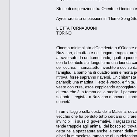
Storie di disperazione tra Oriente e Occidente
Ayres cronista di passioni in "Home Song Sto
LIETTA TORNABUONI
TORINO
Cinema minimalista d’Occidente o d’Oriente e 
Nazarian, debuttante nel lungometraggio, arme
attraversato da un fiume lurido, quattro picco
con le bombole sul lungofiume una bionda car
dell’occhio. Il senzatetto investito e ucciso
famiglia, la bambina di quattro anni è morta pe
ritrova, forse sapranno riaversi. Un chitarrist
parlargli; una mattina il letto è vuoto, è finit
veste con cura, esce zoppicando appoggiato a
di terra che è la tomba della moglie. I person
soltanto il regista: a Nazarian mancano l’iron
sobrietà.
In un villaggio sulla costa della Malesia, d
vecchio che ha perduto tutto cercano di tirare a
invincibili, i sussidi governativi. Il ragazzo r
tende trappole agli animali del bosco (ci trova
getta nella spazzatura anche le ceneri della mo
alberi la miracolosa immagine di un elefantin