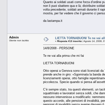
Quanto ai soldati usati come forza d’ordine pub
non li puoi sbattere qua e là; distribuire sold
volta precedente, soldati armati durante il r
mostra, per far vedere che il governo ci pensa
da lastampa.it
Admin
LIETTA TORNABUONI Te ne vai alla
Utente non iscritto
«
Risposta #13 inserito::
Agosto 14, 2008, 0
14/8/2008 - PERSONE
Te ne vai alla prima che mi fai
LIETTA TORNABUONI
Otto operai a Genova sono stati licenziati da T
prende anche in giro: «Sgominata la banda dei 
licenziamenti operai, otto famiglie repentiname
piccolezza. Specie quando si pensa all’assetto 
C’è sempre stato, tra questi elementi, un taci
squattrinato e lavoratori senza soldi, che dann
nessuno intervenisse a modificarlo: nemmeno i
questo accordo, alle pensioni di invalidità, p
pensioni di invalidità senza averne davvero il