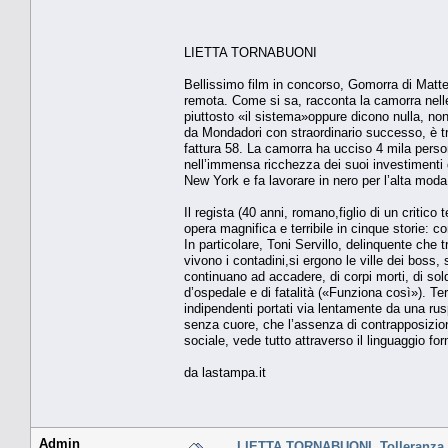
LIETTA TORNABUONI
Bellissimo film in concorso, Gomorra di Matteo
remota. Come si sa, racconta la camorra nell
piuttosto «il sistema»oppure dicono nulla, non 
da Mondadori con straordinario successo, è trat
fattura 58. La camorra ha ucciso 4 mila persone
nell’immensa ricchezza dei suoi investimenti di
New York e fa lavorare in nero per l’alta moda
Il regista (40 anni, romano,figlio di un critic
opera magnifica e terribile in cinque storie: com
In particolare, Toni Servillo, delinquente che 
vivono i contadini,si ergono le ville dei boss, 
continuano ad accadere, di corpi morti, di sold
d’ospedale e di fatalità («Funziona così»). T
indipendenti portati via lentamente da una r
senza cuore, che l’assenza di contrapposizione t
sociale, vede tutto attraverso il linguaggio 
da lastampa.it
Admin
LIETTA TORNABUONI. Tolleranza 