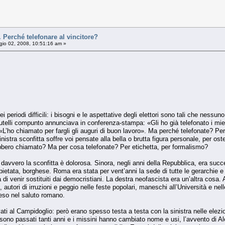
erché telefonare al vincitore?
io 02, 2008, 10:51:16 am »
i periodi difficili: i bisogni e le aspettative degli elettori sono tali che nes
elli compunto annunciava in conferenza-stampa: «Gli ho già telefonato i miei 
«L’ho chiamato per fargli gli auguri di buon lavoro». Ma perché telefonate? Per
inistra sconfitta soffre voi pensate alla bella o brutta figura personale, per os
bero chiamato? Ma per cosa telefonate? Per etichetta, per formalismo?
ra, davvero la sconfitta è dolorosa. Sinora, negli anni della Repubblica, era s
ata, borghese. Roma era stata per vent’anni la sede di tutte le gerarchie e le i
 venir sostituiti dai democristiani. La destra neofascista era un’altra cosa. A
si, autori di irruzioni e peggio nelle feste popolari, maneschi all’Università e nell
eso nel saluto romano.
ti al Campidoglio: però erano spesso testa a testa con la sinistra nelle elezio
no passati tanti anni e i missini hanno cambiato nome e usi, l’avvento di Al