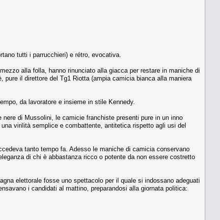
ano tutti i parrucchieri) e rétro, evocativa.
mezzo alla folla, hanno rinunciato alla giacca per restare in maniche di
, pure il direttore del Tg1 Riotta (ampia camicia bianca alla maniera
 tempo, da lavoratore e insieme in stile Kennedy.
e nere di Mussolini, le camicie franchiste presenti pure in un inno
na virilità semplice e combattente, antitetica rispetto agli usi del
 succedeva tanto tempo fa. Adesso le maniche di camicia conservano
’eleganza di chi è abbastanza ricco o potente da non essere costretto
agna elettorale fosse uno spettacolo per il quale si indossano adeguati
nsavano i candidati al mattino, preparandosi alla giornata politica: