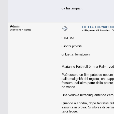
da lastampa.it
Admin
LIETTA TORNABUO
Utente non iscritto
«
Risposta #1 inserito::
Di
CINEMA
Giochi proibiti
di Lietta Tornabuoni
Marianne Faithfull è Irina Palm, ved
Può essere un film patetico oppure u
dalla malignità del regista, che rap
fessura; dall'altra parte della paret
ne vanno.
Una vedova ultracinquantenne cerca l
Quando a Londra, dopo tentativi fall
assunta in prova. Si sforza di pensa
tardi legge.