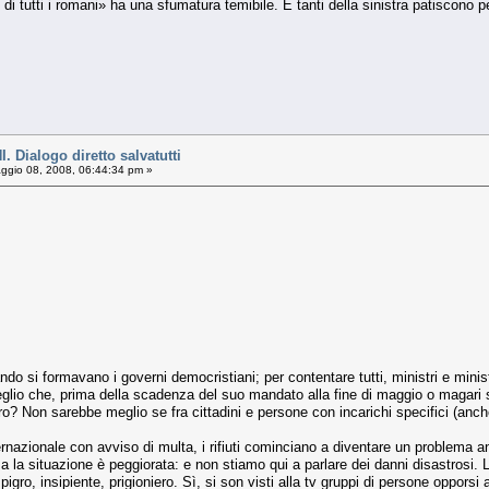
di tutti i romani» ha una sfumatura temibile. E tanti della sinistra patiscono pe
Dialogo diretto salvatutti
gio 08, 2008, 06:44:34 pm »
ndo si formavano i governi democristiani; per contentare tutti, ministri e min
glio che, prima della scadenza del suo mandato alla fine di maggio o magari si
voro? Non sarebbe meglio se fra cittadini e persone con incarichi specifici (anc
ernazionale con avviso di multa, i rifiuti cominciano a diventare un problema 
 ma la situazione è peggiorata: e non stiamo qui a parlare dei danni disastrosi
pigro, insipiente, prigioniero. Sì, si son visti alla tv gruppi di persone opporsi