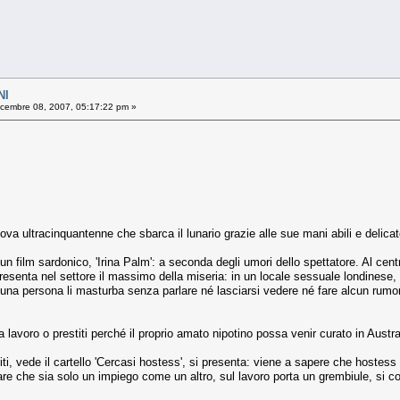
NI
cembre 08, 2007, 05:17:22 pm »
ova ultracinquantenne che sbarca il lunario grazie alle sue mani abili e delicat
n film sardonico, 'Irina Palm': a seconda degli umori dello spettatore. Al cen
presenta nel settore il massimo della miseria: in un locale sessuale londinese,
e una persona li masturba senza parlare né lasciarsi vedere né fare alcun rumore
avoro o prestiti perché il proprio amato nipotino possa venir curato in Austral
iti, vede il cartello 'Cercasi hostess', si presenta: viene a sapere che hostes
re che sia solo un impiego come un altro, sul lavoro porta un grembiule, si cost