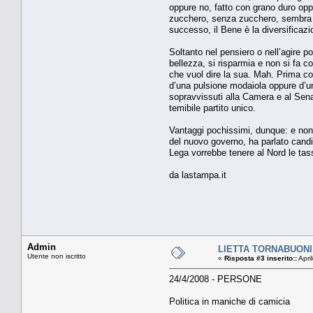
oppure no, fatto con grano duro opp
zucchero, senza zucchero, sembra i
successo, il Bene è la diversificazion
Soltanto nel pensiero o nell’agire po
bellezza, si risparmia e non si fa co
che vuol dire la sua. Mah. Prima co
d’una pulsione modaiola oppure d’una
sopravvissuti alla Camera e al Sena
temibile partito unico.
Vantaggi pochissimi, dunque: e non s
del nuovo governo, ha parlato candi
Lega vorrebbe tenere al Nord le tasse
da lastampa.it
Admin
LIETTA TORNABUONI. P
Utente non iscritto
«
Risposta #3 inserito::
Apri
24/4/2008 - PERSONE
Politica in maniche di camicia