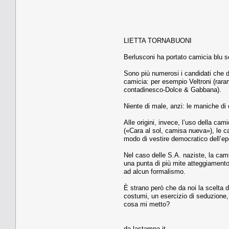
LIETTA TORNABUONI
Berlusconi ha portato camicia blu scu
Sono più numerosi i candidati che du
camicia: per esempio Veltroni (raram
contadinesco-Dolce & Gabbana).
Niente di male, anzi: le maniche di 
Alle origini, invece, l’uso della ca
(«Cara al sol, camisa nueva»), le ca
modo di vestire democratico dell’e
Nel caso delle S.A. naziste, la cam
una punta di più mite atteggiamento
ad alcun formalismo.
È strano però che da noi la scelta 
costumi, un esercizio di seduzione, 
cosa mi metto?
da lastampa.it