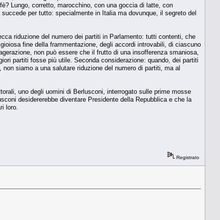
ffè? Lungo, corretto, marocchino, con una goccia di latte, con
uccede per tutto: specialmente in Italia ma dovunque, il segreto del
ecca riduzione del numero dei partiti in Parlamento: tutti contenti, che
 gioiosa fine della frammentazione, degli accordi introvabili, di ciascuno
agerazione, non può essere che il frutto di una insofferenza smaniosa,
ri partiti fosse più utile. Seconda considerazione: quando, dei partiti
 non siamo a una salutare riduzione del numero di partiti, ma al
torali, uno degli uomini di Berlusconi, interrogato sulle prime mosse
lusconi desidererebbe diventare Presidente della Repubblica e che la
i loro.
Registrato