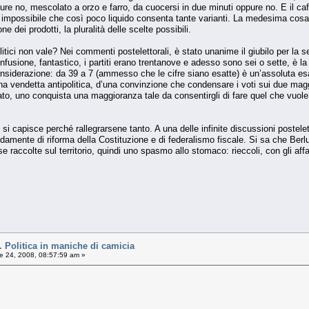
ure no, mescolato a orzo e farro, da cuocersi in due minuti oppure no. E il ca
mpossibile che così poco liquido consenta tante varianti. La medesima cosa s
e dei prodotti, la pluralità delle scelte possibili.
litici non vale? Nei commenti postelettorali, è stato unanime il giubilo per la s
nfusione, fantastico, i partiti erano trentanove e adesso sono sei o sette, è la
nsiderazione: da 39 a 7 (ammesso che le cifre siano esatte) è un’assoluta es
 vendetta antipolitica, d’una convinzione che condensare i voti sui due maggio
to, uno conquista una maggioranza tale da consentirgli di fare quel che vuole,
i capisce perché rallegrarsene tanto. A una delle infinite discussioni postelet
damente di riforma della Costituzione e di federalismo fiscale. Si sa che Ber
 raccolte sul territorio, quindi uno spasmo allo stomaco: rieccoli, con gli affar
olitica in maniche di camicia
le 24, 2008, 08:57:59 am »