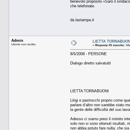
benevolo proposito «Sarò il sindaco 
che telefonate.
da lastampa.it
Admin
LIETTA TORNABUONI. 
Utente non iscritto
«
Risposta #5 inserito::
Mag
8/5/2008 - PERSONE
Dialogo diretto salvatutti
LIETTA TORNABUONI
Litigi e pastrocchi proprio come qua
parlare d’altro non sarebbe stato me
la gente delle difficoltà del suo la
Adesso ci siamo presi il mònito int
solo non si sono ottenuti risultati,
non abbia potuto fare nulla; che sia 