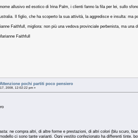
nome allusivo ed esotico di Irina Palm, i clienti fanno la fila per lei, sullo sfo
ustralia. Il figlio, che ha scoperto la sua attività, la aggredisce e insulta: ma p
rianne Faithfull, migliora: non più una vedova provinciale perbenista, ma una
arianne Faithfull
tenzione pochi partiti poco pensiero
 17, 2008, 12:02:22 pm »
ero
asta: ne compra altri, di altre forme e prestazioni, di altri colori (blu scuro, b
odello ci sono tante varianti. Ogni vestito confezionato ha differenti tinte, bott