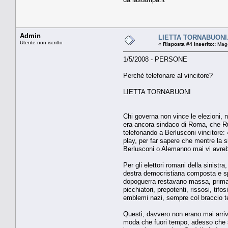
Admin
LIETTA TORNABUONI. P
Utente non iscritto
«
Risposta #4 inserito::
Magg
1/5/2008 - PERSONE
Perché telefonare al vincitore?
LIETTA TORNABUONI
Chi governa non vince le elezioni, ne
era ancora sindaco di Roma, che Rut
telefonando a Berlusconi vincitore: 
play, per far sapere che mentre la s
Berlusconi o Alemanno mai vi avreb
Per gli elettori romani della sinist
destra democristiana composta e spiet
dopoguerra restavano massa, prima di
picchiatori, prepotenti, rissosi, tifo
emblemi nazi, sempre col braccio t
Questi, davvero non erano mai arriva
moda che fuori tempo, adesso che so