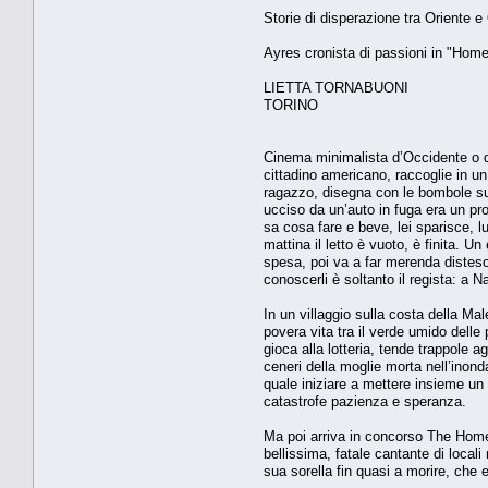
Storie di disperazione tra Oriente e
Ayres cronista di passioni in "Hom
LIETTA TORNABUONI
TORINO
Cinema minimalista d’Occidente o d’
cittadino americano, raccoglie in un
ragazzo, disegna con le bombole sul
ucciso da un’auto in fuga era un pr
sa cosa fare e beve, lei sparisce, lu
mattina il letto è vuoto, è finita. 
spesa, poi va a far merenda disteso 
conoscerli è soltanto il regista: a 
In un villaggio sulla costa della M
povera vita tra il verde umido delle p
gioca alla lotteria, tende trappole a
ceneri della moglie morta nell’inond
quale iniziare a mettere insieme un
catastrofe pazienza e speranza.
Ma poi arriva in concorso The Home 
bellissima, fatale cantante di locali
sua sorella fin quasi a morire, che 