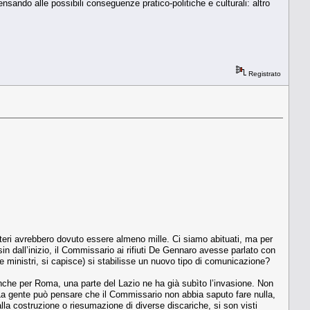
nsando alle possibili conseguenze pratico-politiche e culturali: altro
Registrato
isteri avrebbero dovuto essere almeno mille. Ci siamo abituati, ma per
n dall’inizio, il Commissario ai rifiuti De Gennaro avesse parlato con
he ministri, si capisce) si stabilisse un nuovo tipo di comunicazione?
anche per Roma, una parte del Lazio ne ha già subìto l’invasione. Non
. La gente può pensare che il Commissario non abbia saputo fare nulla,
 alla costruzione o riesumazione di diverse discariche, si son visti