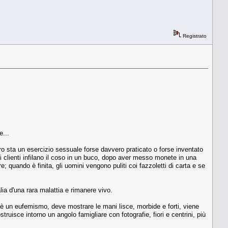
Registrato
e...
tro sta un esercizio sessuale forse davvero praticato o forse inventato
 i clienti infilano il coso in un buco, dopo aver messo monete in una
; quando è finita, gli uomini vengono puliti coi fazzoletti di carta e se
ia d'una rara malattia e rimanere vivo.
s è un eufemismo, deve mostrare le mani lisce, morbide e forti, viene
ruisce intorno un angolo famigliare con fotografie, fiori e centrini, più