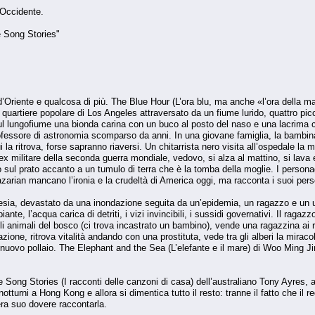
 Occidente.
e Song Stories"
Oriente e qualcosa di più. The Blue Hour (L’ora blu, ma anche «l’ora della ma
 quartiere popolare di Los Angeles attraversato da un fiume lurido, quattro pic
 lungofiume una bionda carina con un buco al posto del naso e una lacrima che 
ofessore di astronomia scomparso da anni. In una giovane famiglia, la bambina 
i la ritrova, forse sapranno riaversi. Un chitarrista nero visita all’ospedale la 
Un ex militare della seconda guerra mondiale, vedovo, si alza al mattino, si la
sul prato accanto a un tumulo di terra che è la tomba della moglie. I personag
Nazarian mancano l’ironia e la crudeltà di America oggi, ma racconta i suoi pers
alesia, devastato da una inondazione seguita da un’epidemia, un ragazzo e un u
iante, l’acqua carica di detriti, i vizi invincibili, i sussidi governativi. Il rag
gli animali del bosco (ci trova incastrato un bambino), vende una ragazzina ai ru
azione, ritrova vitalità andando con una prostituta, vede tra gli alberi la mira
 nuovo pollaio. The Elephant and the Sea (L’elefante e il mare) di Woo Ming Jin
Song Stories (I racconti delle canzoni di casa) dell’australiano Tony Ayres, 
 notturni a Hong Kong e allora si dimentica tutto il resto: tranne il fatto che il
era suo dovere raccontarla.