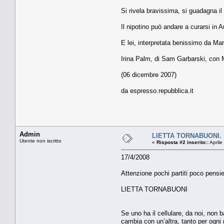
Si rivela bravissima, si guadagna il 
Il nipotino può andare a curarsi in A
E lei, interpretata benissimo da Ma
Irina Palm, di Sam Garbarski, con M
(06 dicembre 2007)
da espresso.repubblica.it
Admin
LIETTA TORNABUONI. At
Utente non iscritto
«
Risposta #2 inserito::
Aprile
17/4/2008
Attenzione pochi partiti poco pensi
LIETTA TORNABUONI
Se uno ha il cellulare, da noi, non b
cambia con un’altra, tanto per ogni m