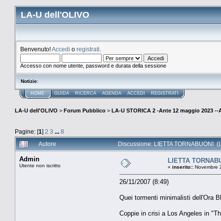
LA-U dell'OLIVO
Benvenuto!
Accedi
o
registrati
.
Accesso con nome utente, password e durata della sessione
Notizie
:
HOME
GUIDA
RICERCA
AGENDA
ACCEDI
REGISTRATI
LA-U dell'OLIVO
>
Forum Pubblico
>
LA-U STORICA 2 -Ante 12 maggio 2023 
Pagine: [
1
]
2
3
...
8
Autore
Discussione: LIETTA TORNABUONI (Le
Admin
LIETTA TORNAB
Utente non iscritto
«
inserito::
Novembre 2
26/11/2007 (8:49)
Quei tormenti minimalisti dell'Ora B
Coppie in crisi a Los Angeles in "T