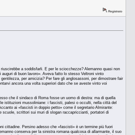
Registrato
suno riuscirebbe a soddisfarli. E per le sciocchezze? Alemanno quasi non
auguri di buon lavoro». Aveva fatto lo stesso Veltroni vinto
 gentilezza, per amicizia? Per fare gli anglosassoni, per dimostrare fair
tentarvi ancora una volta superiori dato che se aveste vinto voi
uccesso che il sindaco di Roma fosse un uomo di destra: ma di quella
stituzioni mussoliniane: i fascisti, palesi o occulti, nella città del
ccanto ai «fascisti in doppio petto» come il segretario Almirante:
e scuole, scrittori sui muri di slogan raccapriccianti, portatori di
ni cittadine. Persino adesso che «fascisti» è un termine più fuori
emanno conserva per la sinistra romana qualcosa di allarmante, il suo