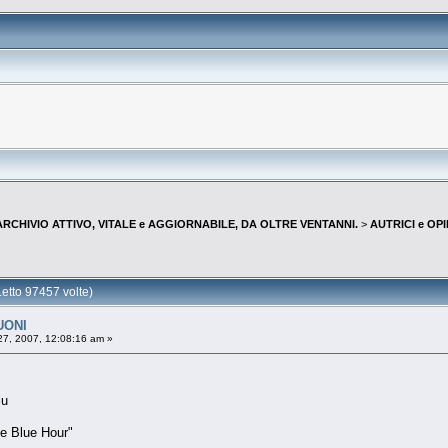
--ARCHIVIO ATTIVO, VITALE e AGGIORNABILE, DA OLTRE VENTANNI.
>
AUTRICI e OP
tto 97457 volte)
UONI
7, 2007, 12:08:16 am »
lu
he Blue Hour"