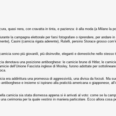
ra, quasi nera, con cravatta in tinta, e pazienza: è alla moda (a Milano la port
rante la campagna elettorale per farsi fotografare o riprendere, per andare in 
ente), Casini (camicia rigata aderente), Rutelli, persino Storace grosso com’è
camicia sono più giovanili, più disinvolte, eleganti e domestiche nello stesso
micia denotava una posizione antiborghese: le camicie brune di Hitler, le camici
micie dell’Unione Fascista inglese di Mosley, furono adottate per sottolineare u
poca.
icia era addirittura una promessa di aggressività, una divisa da forzuti. Ma
 antiborghese e insieme si ispirano alla praticità americana o giapponese, all
della camicia sia stata dismessa appena si è arrivati al voto: come se la camp
una cerimonia per la quale vestirsi in maniera particolare. Ecco allora cosa pe