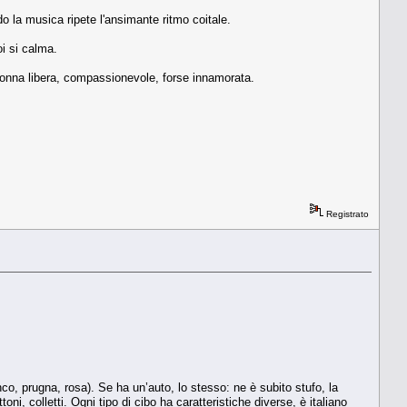
ndo la musica ripete l'ansimante ritmo coitale.
oi si calma.
 donna libera, compassionevole, forse innamorata.
Registrato
ianco, prugna, rosa). Se ha un’auto, lo stesso: ne è subito stufo, la
oni, colletti. Ogni tipo di cibo ha caratteristiche diverse, è italiano