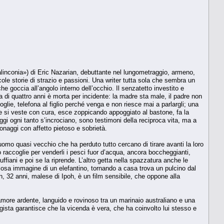
linconia») di Eric Nazarian, debuttante nel lungometraggio, armeno,
cole storie di strazio e passioni. Una writer tutta sola che sembra un
goccia all’angolo interno dell’occhio. Il senzatetto investito e
di quattro anni è morta per incidente: la madre sta male, il padre non
moglie, telefona al figlio perché venga e non riesce mai a parlargli; una
va e si veste con cura, esce zoppicando appoggiato al bastone, fa la
gi ogni tanto s’incrociano, sono testimoni della reciproca vita, ma a
onaggi con affetto pietoso e sobrietà.
omo quasi vecchio che ha perduto tutto cercano di tirare avanti la loro
azzo raccoglie per venderli i pesci fuor d’acqua, ancora boccheggianti,
ffiani e poi se la riprende. L’altro getta nella spazzatura anche le
colosa immagine di un elefantino, tornando a casa trova un pulcino dal
, 32 anni, malese di Ipoh, è un film sensibile, che oppone alla
amore ardente, languido e rovinoso tra un marinaio australiano e una
 regista garantisce che la vicenda è vera, che ha coinvolto lui stesso e