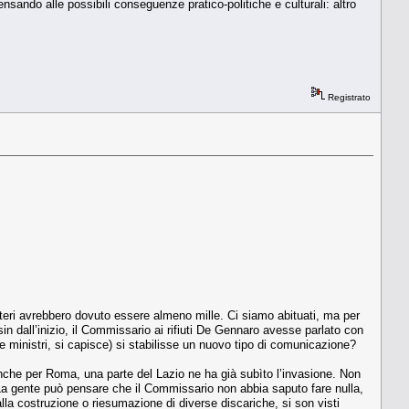
nsando alle possibili conseguenze pratico-politiche e culturali: altro
Registrato
isteri avrebbero dovuto essere almeno mille. Ci siamo abituati, ma per
n dall’inizio, il Commissario ai rifiuti De Gennaro avesse parlato con
he ministri, si capisce) si stabilisse un nuovo tipo di comunicazione?
anche per Roma, una parte del Lazio ne ha già subìto l’invasione. Non
. La gente può pensare che il Commissario non abbia saputo fare nulla,
 alla costruzione o riesumazione di diverse discariche, si son visti