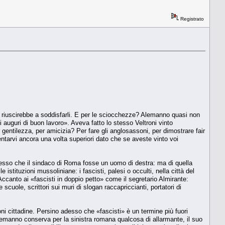
Registrato
suno riuscirebbe a soddisfarli. E per le sciocchezze? Alemanno quasi non
auguri di buon lavoro». Aveva fatto lo stesso Veltroni vinto
 gentilezza, per amicizia? Per fare gli anglosassoni, per dimostrare fair
tentarvi ancora una volta superiori dato che se aveste vinto voi
uccesso che il sindaco di Roma fosse un uomo di destra: ma di quella
stituzioni mussoliniane: i fascisti, palesi o occulti, nella città del
ccanto ai «fascisti in doppio petto» come il segretario Almirante:
e scuole, scrittori sui muri di slogan raccapriccianti, portatori di
ni cittadine. Persino adesso che «fascisti» è un termine più fuori
emanno conserva per la sinistra romana qualcosa di allarmante, il suo