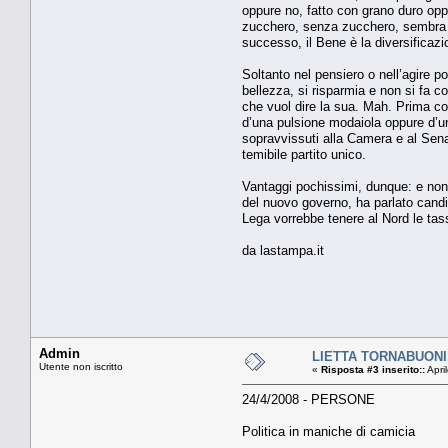
oppure no, fatto con grano duro opp
zucchero, senza zucchero, sembra i
successo, il Bene è la diversificazion
Soltanto nel pensiero o nell’agire po
bellezza, si risparmia e non si fa co
che vuol dire la sua. Mah. Prima co
d’una pulsione modaiola oppure d’una
sopravvissuti alla Camera e al Sena
temibile partito unico.
Vantaggi pochissimi, dunque: e non s
del nuovo governo, ha parlato candi
Lega vorrebbe tenere al Nord le tasse
da lastampa.it
Admin
LIETTA TORNABUONI. P
Utente non iscritto
«
Risposta #3 inserito::
Apri
24/4/2008 - PERSONE
Politica in maniche di camicia