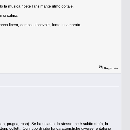
ndo la musica ripete l'ansimante ritmo coitale.
oi si calma.
 donna libera, compassionevole, forse innamorata.
Registrato
ianco, prugna, rosa). Se ha un’auto, lo stesso: ne è subito stufo, la
oni, colletti. Ogni tipo di cibo ha caratteristiche diverse, è italiano