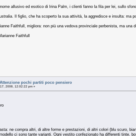
nome allusivo ed esotico di Irina Palm, i clienti fanno la fila per lei, sullo sfo
ustralia. Il figlio, che ha scoperto la sua attività, la aggredisce e insulta: ma p
rianne Faithfull, migliora: non più una vedova provinciale perbenista, ma una
arianne Faithfull
tenzione pochi partiti poco pensiero
 17, 2008, 12:02:22 pm »
ero
asta: ne compra altri, di altre forme e prestazioni, di altri colori (blu scuro, b
odello ci sono tante varianti. Ogni vestito confezionato ha differenti tinte, bott