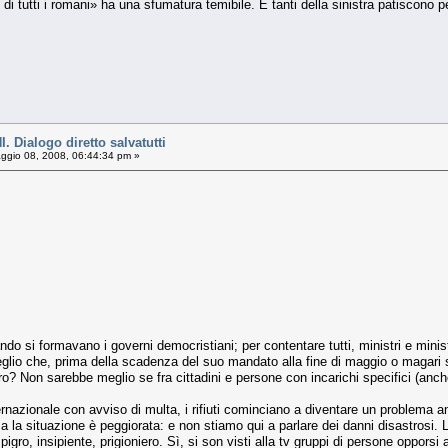
di tutti i romani» ha una sfumatura temibile. E tanti della sinistra patiscono pe
Dialogo diretto salvatutti
gio 08, 2008, 06:44:34 pm »
ndo si formavano i governi democristiani; per contentare tutti, ministri e min
glio che, prima della scadenza del suo mandato alla fine di maggio o magari si
voro? Non sarebbe meglio se fra cittadini e persone con incarichi specifici (anc
ernazionale con avviso di multa, i rifiuti cominciano a diventare un problema 
 ma la situazione è peggiorata: e non stiamo qui a parlare dei danni disastrosi
pigro, insipiente, prigioniero. Sì, si son visti alla tv gruppi di persone opporsi