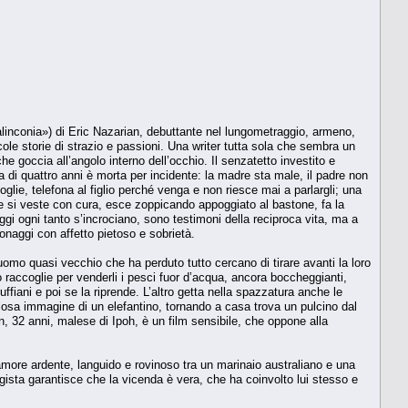
linconia») di Eric Nazarian, debuttante nel lungometraggio, armeno,
cole storie di strazio e passioni. Una writer tutta sola che sembra un
goccia all’angolo interno dell’occhio. Il senzatetto investito e
di quattro anni è morta per incidente: la madre sta male, il padre non
moglie, telefona al figlio perché venga e non riesce mai a parlargli; una
va e si veste con cura, esce zoppicando appoggiato al bastone, fa la
gi ogni tanto s’incrociano, sono testimoni della reciproca vita, ma a
onaggi con affetto pietoso e sobrietà.
omo quasi vecchio che ha perduto tutto cercano di tirare avanti la loro
azzo raccoglie per venderli i pesci fuor d’acqua, ancora boccheggianti,
ffiani e poi se la riprende. L’altro getta nella spazzatura anche le
colosa immagine di un elefantino, tornando a casa trova un pulcino dal
, 32 anni, malese di Ipoh, è un film sensibile, che oppone alla
amore ardente, languido e rovinoso tra un marinaio australiano e una
 regista garantisce che la vicenda è vera, che ha coinvolto lui stesso e