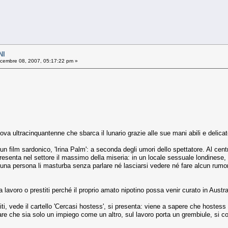
NI
cembre 08, 2007, 05:17:22 pm »
ova ultracinquantenne che sbarca il lunario grazie alle sue mani abili e delicat
n film sardonico, 'Irina Palm': a seconda degli umori dello spettatore. Al cen
presenta nel settore il massimo della miseria: in un locale sessuale londinese,
e una persona li masturba senza parlare né lasciarsi vedere né fare alcun rumore
avoro o prestiti perché il proprio amato nipotino possa venir curato in Austral
iti, vede il cartello 'Cercasi hostess', si presenta: viene a sapere che hostes
re che sia solo un impiego come un altro, sul lavoro porta un grembiule, si cost