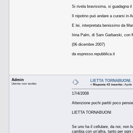
Si rivela bravissima, si guadagna il 
Il nipotino può andare a curarsi in A
E lei, interpretata benissimo da Ma
Irina Palm, di Sam Garbarski, con M
(06 dicembre 2007)
da espresso.repubblica.it
Admin
LIETTA TORNABUONI. At
Utente non iscritto
«
Risposta #2 inserito::
Aprile
17/4/2008
Attenzione pochi partiti poco pensi
LIETTA TORNABUONI
Se uno ha il cellulare, da noi, non b
cambia con un’altra, tanto per ogni m