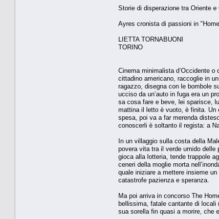
Storie di disperazione tra Oriente e
Ayres cronista di passioni in "Hom
LIETTA TORNABUONI
TORINO
Cinema minimalista d’Occidente o d’
cittadino americano, raccoglie in un
ragazzo, disegna con le bombole sul
ucciso da un’auto in fuga era un pr
sa cosa fare e beve, lei sparisce, lu
mattina il letto è vuoto, è finita. 
spesa, poi va a far merenda disteso 
conoscerli è soltanto il regista: a 
In un villaggio sulla costa della M
povera vita tra il verde umido delle p
gioca alla lotteria, tende trappole a
ceneri della moglie morta nell’inond
quale iniziare a mettere insieme un
catastrofe pazienza e speranza.
Ma poi arriva in concorso The Home 
bellissima, fatale cantante di locali
sua sorella fin quasi a morire, che 