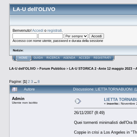
LA-U dell'OLIVO
Benvenuto!
Accedi
o
registrati
.
Accesso con nome utente, password e durata della sessione
Notizie
:
HOME
GUIDA
RICERCA
AGENDA
ACCEDI
REGISTRATI
LA-U dell'OLIVO
>
Forum Pubblico
>
LA-U STORICA 2 -Ante 12 maggio 2023 
Pagine: [
1
]
2
3
...
8
Autore
Discussione: LIETTA TORNABUONI (Le
Admin
LIETTA TORNAB
Utente non iscritto
«
inserito::
Novembre 2
26/11/2007 (8:49)
Quei tormenti minimalisti dell'Ora B
Coppie in crisi a Los Angeles in "T