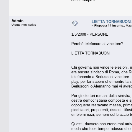
Admin
LIETTA TORNABUONI. P
Utente non iscritto
«
Risposta #4 inserito::
Magg
1/5/2008 - PERSONE
Perché telefonare al vincitore?
LIETTA TORNABUONI
Chi governa non vince le elezioni, ne
era ancora sindaco di Roma, che Rut
telefonando a Berlusconi vincitore: 
play, per far sapere che mentre la s
Berlusconi o Alemanno mai vi avreb
Per gli elettori romani della sinist
destra democristiana composta e spiet
dopoguerra restavano massa, prima di
picchiatori, prepotenti, rissosi, tifo
emblemi nazi, sempre col braccio t
Questi, davvero non erano mai arriva
moda che fuori tempo, adesso che so