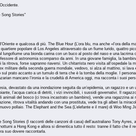
 Occidente.
e Song Stories"
Oriente e qualcosa di più. The Blue Hour (L’ora blu, ma anche «l’ora della ma
 quartiere popolare di Los Angeles attraversato da un fiume lurido, quattro pic
 lungofiume una bionda carina con un buco al posto del naso e una lacrima che 
ofessore di astronomia scomparso da anni. In una giovane famiglia, la bambina 
i la ritrova, forse sapranno riaversi. Un chitarrista nero visita all’ospedale la 
Un ex militare della seconda guerra mondiale, vedovo, si alza al mattino, si la
sul prato accanto a un tumulo di terra che è la tomba della moglie. I personag
Nazarian mancano l’ironia e la crudeltà di America oggi, ma racconta i suoi pers
alesia, devastato da una inondazione seguita da un’epidemia, un ragazzo e un u
iante, l’acqua carica di detriti, i vizi invincibili, i sussidi governativi. Il rag
gli animali del bosco (ci trova incastrato un bambino), vende una ragazzina ai ru
azione, ritrova vitalità andando con una prostituta, vede tra gli alberi la mira
 nuovo pollaio. The Elephant and the Sea (L’elefante e il mare) di Woo Ming Jin
Song Stories (I racconti delle canzoni di casa) dell’australiano Tony Ayres, 
 notturni a Hong Kong e allora si dimentica tutto il resto: tranne il fatto che il
era suo dovere raccontarla.