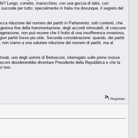
ffè? Lungo, corretto, marocchino, con una goccia di latte, con
uccede per tutto: specialmente in Italia ma dovunque, il segreto del
ecca riduzione del numero dei partiti in Parlamento: tutti contenti, che
 gioiosa fine della frammentazione, degli accordi introvabili, di ciascuno
agerazione, non può essere che il frutto di una insofferenza smaniosa,
ri partiti fosse più utile. Seconda considerazione: quando, dei partiti
 non siamo a una salutare riduzione del numero di partiti, ma al
torali, uno degli uomini di Berlusconi, interrogato sulle prime mosse
lusconi desidererebbe diventare Presidente della Repubblica e che la
i loro.
Registrato