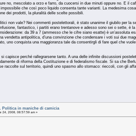
ure no, mescolato a orzo e farro, da cuocersi in due minuti oppure no. E il ca
mpossibile che così poco liquido consenta tante varianti. La medesima cosa s
e dei prodotti, la pluralità delle scelte possibili.
litici non vale? Nei commenti postelettorali, è stato unanime il giubilo per la s
nfusione, fantastico, i partiti erano trentanove e adesso sono sei o sette, è la
nsiderazione: da 39 a 7 (ammesso che le cifre siano esatte) è un’assoluta es
 vendetta antipolitica, d’una convinzione che condensare i voti sui due maggio
to, uno conquista una maggioranza tale da consentirgli di fare quel che vuole,
i capisce perché rallegrarsene tanto. A una delle infinite discussioni postelet
damente di riforma della Costituzione e di federalismo fiscale. Si sa che Ber
 raccolte sul territorio, quindi uno spasmo allo stomaco: rieccoli, con gli affar
olitica in maniche di camicia
le 24, 2008, 08:57:59 am »