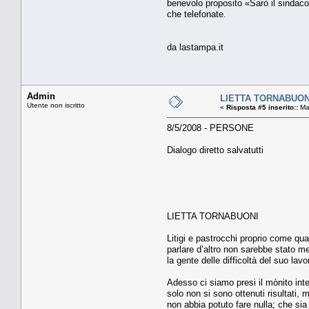
benevolo proposito «Sarò il sindaco 
che telefonate.
da lastampa.it
Admin
LIETTA TORNABUONI. 
Utente non iscritto
«
Risposta #5 inserito::
Mag
8/5/2008 - PERSONE
Dialogo diretto salvatutti
LIETTA TORNABUONI
Litigi e pastrocchi proprio come qua
parlare d’altro non sarebbe stato me
la gente delle difficoltà del suo la
Adesso ci siamo presi il mònito int
solo non si sono ottenuti risultati,
non abbia potuto fare nulla; che sia 