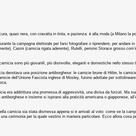
ra, quasi nera, con cravatta in tinta, e pazienza: è alla moda (a Milano la port
rante la campagna elettorale per farsi fotografare o riprendere, per andare in 
ente), Casini (camicia rigata aderente), Rutelli, persino Storace grosso com’è
camicia sono più giovanili, più disinvolte, eleganti e domestiche nello stesso
micia denotava una posizione antiborghese: le camicie brune di Hitler, le camici
micie dell’Unione Fascista inglese di Mosley, furono adottate per sottolineare u
poca.
icia era addirittura una promessa di aggressività, una divisa da forzuti. Ma
 antiborghese e insieme si ispirano alla praticità americana o giapponese, all
della camicia sia stata dismessa appena si è arrivati al voto: come se la camp
una cerimonia per la quale vestirsi in maniera particolare. Ecco allora cosa pe