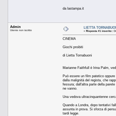
da lastampa.it
Admin
LIETTA TORNABUO
Utente non iscritto
«
Risposta #1 inserito::
Di
CINEMA
Giochi proibiti
di Lietta Tornabuoni
Marianne Faithfull è Irina Palm, ved
Può essere un film patetico oppure u
dalla malignità del regista, che rap
fessura; dall'altra parte della paret
ne vanno.
Una vedova ultracinquantenne cerca l
Quando a Londra, dopo tentativi fall
assunta in prova. Si sforza di pensa
tardi legge.