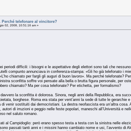
erché telefonare al vincitore?
io 02, 2008, 10:51:16 am »
i periodi difficili: i bisogni e le aspettative degli elettori sono tali che nes
elli compunto annunciava in conferenza-stampa: «Gli ho già telefonato i miei 
«L’ho chiamato per fargli gli auguri di buon lavoro». Ma perché telefonate? Per
inistra sconfitta soffre voi pensate alla bella o brutta figura personale, per os
bero chiamato? Ma per cosa telefonate? Per etichetta, per formalismo?
ra, davvero la sconfitta è dolorosa. Sinora, negli anni della Repubblica, era s
ata, borghese. Roma era stata per vent’anni la sede di tutte le gerarchie e le i
 venir sostituiti dai democristiani. La destra neofascista era un’altra cosa. A
si, autori di irruzioni e peggio nelle feste popolari, maneschi all’Università e nell
eso nel saluto romano.
ti al Campidoglio: però erano spesso testa a testa con la sinistra nelle elezio
no passati tanti anni e i missini hanno cambiato nome e usi, l’avvento di Al