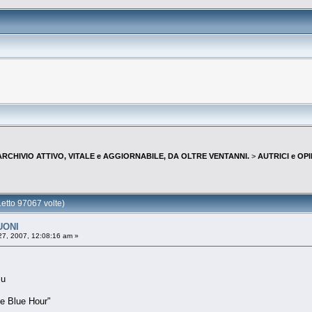
--ARCHIVIO ATTIVO, VITALE e AGGIORNABILE, DA OLTRE VENTANNI.
>
AUTRICI e OP
tto 97067 volte)
UONI
7, 2007, 12:08:16 am »
lu
he Blue Hour"