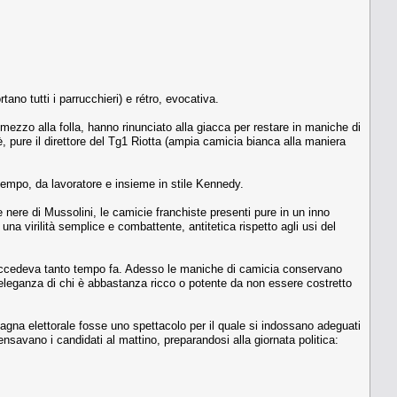
ano tutti i parrucchieri) e rétro, evocativa.
mezzo alla folla, hanno rinunciato alla giacca per restare in maniche di
, pure il direttore del Tg1 Riotta (ampia camicia bianca alla maniera
 tempo, da lavoratore e insieme in stile Kennedy.
e nere di Mussolini, le camicie franchiste presenti pure in un inno
na virilità semplice e combattente, antitetica rispetto agli usi del
 succedeva tanto tempo fa. Adesso le maniche di camicia conservano
’eleganza di chi è abbastanza ricco o potente da non essere costretto
agna elettorale fosse uno spettacolo per il quale si indossano adeguati
nsavano i candidati al mattino, preparandosi alla giornata politica: