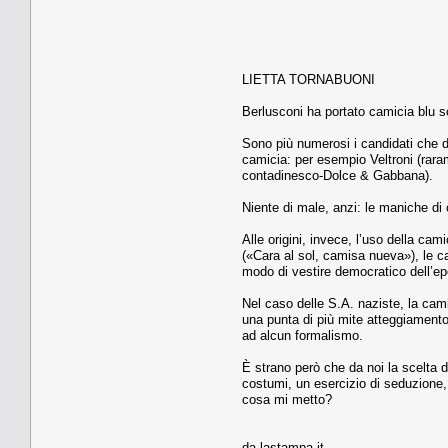
LIETTA TORNABUONI
Berlusconi ha portato camicia blu scu
Sono più numerosi i candidati che du
camicia: per esempio Veltroni (raram
contadinesco-Dolce & Gabbana).
Niente di male, anzi: le maniche di 
Alle origini, invece, l’uso della ca
(«Cara al sol, camisa nueva»), le ca
modo di vestire democratico dell’e
Nel caso delle S.A. naziste, la cam
una punta di più mite atteggiamento
ad alcun formalismo.
È strano però che da noi la scelta 
costumi, un esercizio di seduzione, 
cosa mi metto?
da lastampa.it