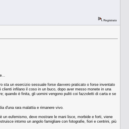
Registrato
e...
tro sta un esercizio sessuale forse davvero praticato o forse inventato
 i clienti infilano il coso in un buco, dopo aver messo monete in una
; quando è finita, gli uomini vengono puliti coi fazzoletti di carta e se
ia d'una rara malattia e rimanere vivo.
s è un eufemismo, deve mostrare le mani lisce, morbide e forti, viene
ruisce intorno un angolo famigliare con fotografie, fiori e centrini, più