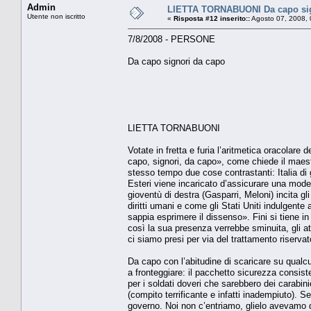
Admin
LIETTA TORNABUONI Da capo sig
Utente non iscritto
«
Risposta #12 inserito::
Agosto 07, 2008, 
7/8/2008 - PERSONE
Da capo signori da capo
LIETTA TORNABUONI
Votate in fretta e furia l’aritmetica oracolar
capo, signori, da capo», come chiede il maest
stesso tempo due cose contrastanti: Italia di gu
Esteri viene incaricato d’assicurare una mode
gioventù di destra (Gasparri, Meloni) incita gli 
diritti umani e come gli Stati Uniti indulgent
sappia esprimere il dissenso». Fini si tiene in 
così la sua presenza verrebbe sminuita, gli at
ci siamo presi per via del trattamento riservat
Da capo con l’abitudine di scaricare su qualcu
a fronteggiare: il pacchetto sicurezza consiste
per i soldati doveri che sarebbero dei carabinie
(compito terrificante e infatti inadempiuto). 
governo. Noi non c’entriamo, glielo avevamo d