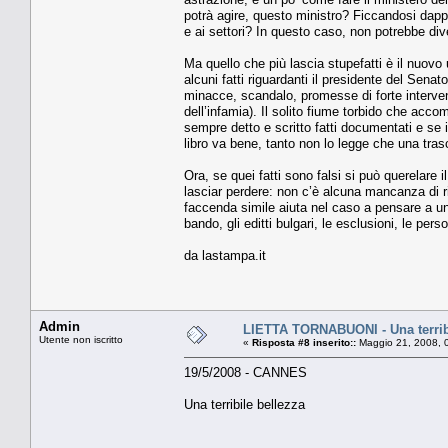
potrà agire, questo ministro? Ficcandosi dapper
e ai settori? In questo caso, non potrebbe div
Ma quello che più lascia stupefatti è il nuov
alcuni fatti riguardanti il presidente del Senato
minacce, scandalo, promesse di forte interve
dell’infamia). Il solito fiume torbido che acc
sempre detto e scritto fatti documentati e se i
libro va bene, tanto non lo legge che una tras
Ora, se quei fatti sono falsi si può querelare i
lasciar perdere: non c’è alcuna mancanza di ri
faccenda simile aiuta nel caso a pensare a un
bando, gli editti bulgari, le esclusioni, le per
da lastampa.it
Admin
LIETTA TORNABUONI - Una terrib
Utente non iscritto
«
Risposta #8 inserito::
Maggio 21, 2008, 
19/5/2008 - CANNES
Una terribile bellezza