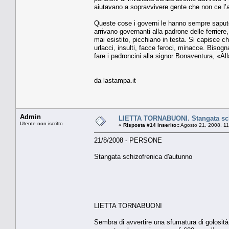
aiutavano a sopravvivere gente che non ce l’a
Queste cose i governi le hanno sempre sapute
arrivano governanti alla padrone delle ferriere,
mai esistito, picchiano in testa. Si capisce c
urlacci, insulti, facce feroci, minacce. Bisog
fare i padroncini alla signor Bonaventura, «Alla
da lastampa.it
Admin
LIETTA TORNABUONI. Stangata sch
Utente non iscritto
«
Risposta #14 inserito::
Agosto 21, 2008, 11
21/8/2008 - PERSONE
Stangata schizofrenica d'autunno
LIETTA TORNABUONI
Sembra di avvertire una sfumatura di golosità