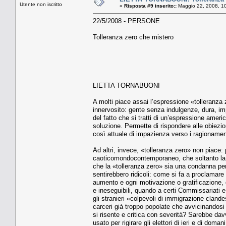
Utente non iscritto
«
Risposta #9 inserito::
Maggio 22, 2008, 1
22/5/2008 - PERSONE
Tolleranza zero che mistero
LIETTA TORNABUONI
A molti piace assai l’espressione «tolleranza
innervosito: gente senza indulgenze, dura, i
del fatto che si tratti di un’espressione amer
soluzione. Permette di rispondere alle obiez
così attuale di impazienza verso i ragionamenti
Ad altri, invece, «tolleranza zero» non piace: 
caoticomondocontemporaneo, che soltanto la tol
che la «tolleranza zero» sia una condanna per sé
sentirebbero ridicoli: come si fa a proclamare
aumento e ogni motivazione o gratificazione, q
e ineseguibili, quando a certi Commissariati 
gli stranieri «colpevoli di immigrazione cland
carceri già troppo popolate che avvicinandosi l
si risente e critica con severità? Sarebbe dav
usato per rigirare gli elettori di ieri e di dom