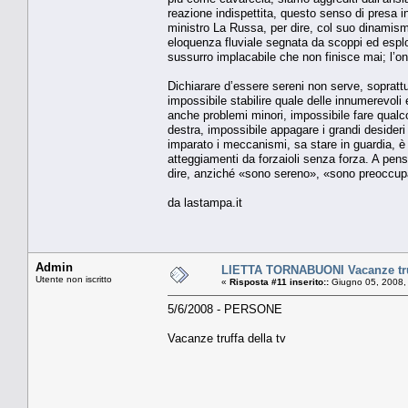
reazione indispettita, questo senso di presa in 
ministro La Russa, per dire, col suo dinamism
eloquenza fluviale segnata da scoppi ed esplosi
sussurro implacabile che non finisce mai; l’onor
Dichiarare d’essere sereni non serve, soprattut
impossibile stabilire quale delle innumerevoli 
anche problemi minori, impossibile fare qualco
destra, impossibile appagare i grandi desideri 
imparato i meccanismi, sa stare in guardia, è 
atteggiamenti da forzaioli senza forza. A pen
dire, anziché «sono sereno», «sono preoccup
da lastampa.it
Admin
LIETTA TORNABUONI Vacanze truf
Utente non iscritto
«
Risposta #11 inserito::
Giugno 05, 2008,
5/6/2008 - PERSONE
Vacanze truffa della tv