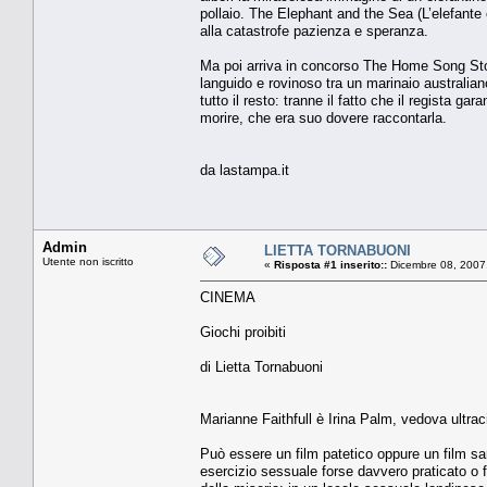
pollaio. The Elephant and the Sea (L’elefante 
alla catastrofe pazienza e speranza.
Ma poi arriva in concorso The Home Song Stori
languido e rovinoso tra un marinaio australian
tutto il resto: tranne il fatto che il regista g
morire, che era suo dovere raccontarla.
da lastampa.it
Admin
LIETTA TORNABUONI
Utente non iscritto
«
Risposta #1 inserito::
Dicembre 08, 2007
CINEMA
Giochi proibiti
di Lietta Tornabuoni
Marianne Faithfull è Irina Palm, vedova ultrac
Può essere un film patetico oppure un film sar
esercizio sessuale forse davvero praticato o f