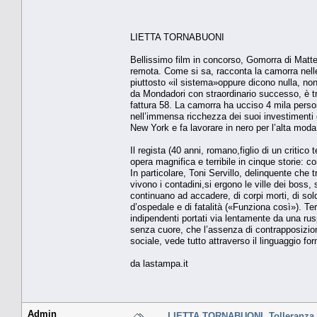
LIETTA TORNABUONI
Bellissimo film in concorso, Gomorra di Matteo
remota. Come si sa, racconta la camorra nell
piuttosto «il sistema»oppure dicono nulla, non 
da Mondadori con straordinario successo, è trat
fattura 58. La camorra ha ucciso 4 mila persone
nell’immensa ricchezza dei suoi investimenti di
New York e fa lavorare in nero per l’alta moda
Il regista (40 anni, romano,figlio di un critic
opera magnifica e terribile in cinque storie: com
In particolare, Toni Servillo, delinquente che 
vivono i contadini,si ergono le ville dei boss, 
continuano ad accadere, di corpi morti, di sold
d’ospedale e di fatalità («Funziona così»). T
indipendenti portati via lentamente da una r
senza cuore, che l’assenza di contrapposizione t
sociale, vede tutto attraverso il linguaggio 
da lastampa.it
Admin
LIETTA TORNABUONI. Tolleranza 