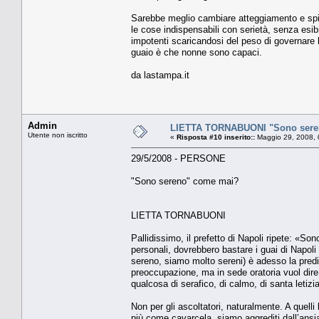
Sarebbe meglio cambiare atteggiamento e spiri
le cose indispensabili con serietà, senza esib
impotenti scaricandosi del peso di governare 
guaio è che nonne sono capaci.
da lastampa.it
Admin
LIETTA TORNABUONI "Sono sere
Utente non iscritto
«
Risposta #10 inserito::
Maggio 29, 2008, 
29/5/2008 - PERSONE
"Sono sereno" come mai?
LIETTA TORNABUONI
Pallidissimo, il prefetto di Napoli ripete: «
personali, dovrebbero bastare i guai di Napoli (
sereno, siamo molto sereni) è adesso la predi
preoccupazione, ma in sede oratoria vuol dire 
qualcosa di serafico, di calmo, di santa leti
Non per gli ascoltatori, naturalmente. A quel
più come cavarcela, siamo aggrediti dall’ansia