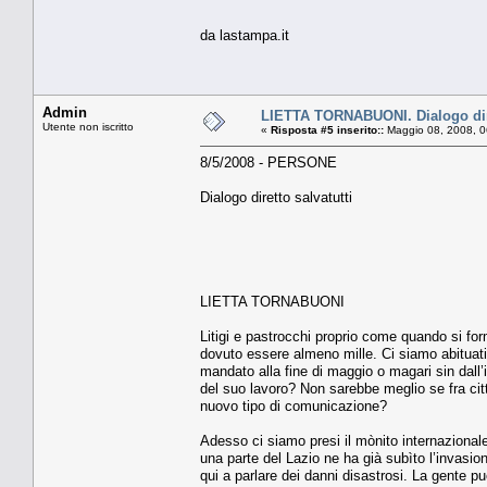
da lastampa.it
Admin
LIETTA TORNABUONI. Dialogo dire
Utente non iscritto
«
Risposta #5 inserito::
Maggio 08, 2008, 0
8/5/2008 - PERSONE
Dialogo diretto salvatutti
LIETTA TORNABUONI
Litigi e pastrocchi proprio come quando si for
dovuto essere almeno mille. Ci siamo abituati
mandato alla fine di maggio o magari sin dall’i
del suo lavoro? Non sarebbe meglio se fra citta
nuovo tipo di comunicazione?
Adesso ci siamo presi il mònito internazional
una parte del Lazio ne ha già subìto l’invasio
qui a parlare dei danni disastrosi. La gente 