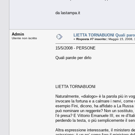
da lastampa.it
Admin
LIETTA TORNABUONI Quali parole
Utente non iscritto
«
Risposta #7 inserito::
Maggio 15, 2008, 
15/5/2008 - PERSONE
Quali parole per dirlo
LIETTA TORNABUONI
Naturalmente, «dialogo» è la parola più in vog
invocare la fortuna e a calmare i nervi, come
esempio Fini, dicono, ha affidato a La Russa 
può nominare un reggente? Non un sostituto, u
l’è presa? E Vittorio Emanuele III, ex re d’Ita
perdendo la testa, o più semplicemente il sen
Altra espressione interessante, il ministero d
astrazione; è un po’ come fare il ministero d