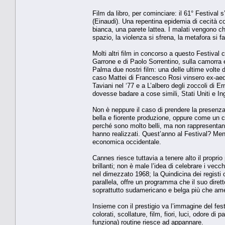
Film da libro, per cominciare: il 61° Festival
(Einaudi). Una repentina epidemia di cecità c
bianca, una parete lattea. I malati vengono
spazio, la violenza si sfrena, la metafora si 
Molti altri film in concorso a questo Festival
Garrone e di Paolo Sorrentino, sulla camorra e
Palma due nostri film: una delle ultime volte 
caso Mattei di Francesco Rosi vinsero ex-aeq
Taviani nel ‘77 e a L’albero degli zoccoli di E
dovesse badare a cose simili, Stati Uniti e I
Non è neppure il caso di prendere la presenza
bella e fiorente produzione, oppure come un c
perché sono molto belli, ma non rappresentano 
hanno realizzati. Quest’anno al Festival? Meno
economica occidentale.
Cannes riesce tuttavia a tenere alto il proprio
brillanti; non è male l’idea di celebrare i vecch
nel dimezzato 1968; la Quindicina dei regist
parallela, offre un programma che il suo diret
soprattutto sudamericano e belga più che amer
Insieme con il prestigio va l’immagine del fe
colorati, scollature, film, fiori, luci, odore d
funziona) routine riesce ad appannare.