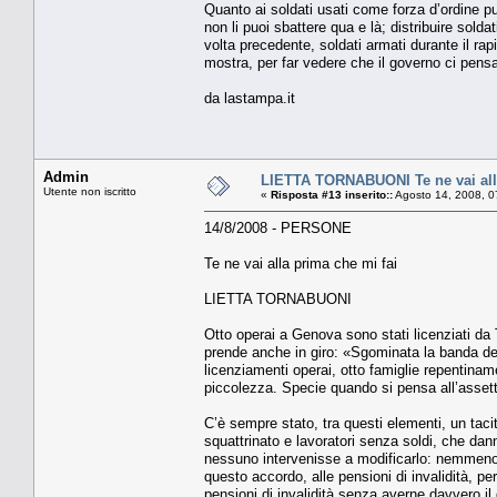
Quanto ai soldati usati come forza d’ordine pub
non li puoi sbattere qua e là; distribuire sold
volta precedente, soldati armati durante il r
mostra, per far vedere che il governo ci pensa
da lastampa.it
Admin
LIETTA TORNABUONI Te ne vai alla
Utente non iscritto
«
Risposta #13 inserito::
Agosto 14, 2008, 0
14/8/2008 - PERSONE
Te ne vai alla prima che mi fai
LIETTA TORNABUONI
Otto operai a Genova sono stati licenziati da T
prende anche in giro: «Sgominata la banda dei 
licenziamenti operai, otto famiglie repentiname
piccolezza. Specie quando si pensa all’assetto 
C’è sempre stato, tra questi elementi, un taci
squattrinato e lavoratori senza soldi, che dann
nessuno intervenisse a modificarlo: nemmeno i
questo accordo, alle pensioni di invalidità, p
pensioni di invalidità senza averne davvero il