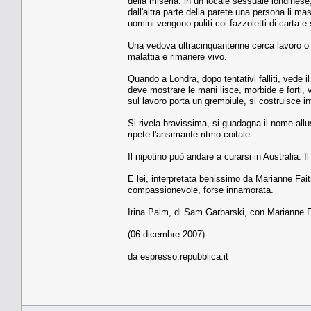
della miseria: in un locale sessuale londinese
dall'altra parte della parete una persona li ma
uomini vengono puliti coi fazzoletti di carta e
Una vedova ultracinquantenne cerca lavoro o pr
malattia e rimanere vivo.
Quando a Londra, dopo tentativi falliti, vede 
deve mostrare le mani lisce, morbide e forti,
sul lavoro porta un grembiule, si costruisce int
Si rivela bravissima, si guadagna il nome allusi
ripete l'ansimante ritmo coitale.
Il nipotino può andare a curarsi in Australia. I
E lei, interpretata benissimo da Marianne Fait
compassionevole, forse innamorata.
Irina Palm, di Sam Garbarski, con Marianne Fa
(06 dicembre 2007)
da espresso.repubblica.it