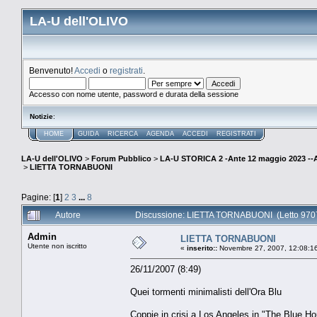
LA-U dell'OLIVO
Benvenuto!
Accedi
o
registrati
.
Accesso con nome utente, password e durata della sessione
Notizie
:
HOME
GUIDA
RICERCA
AGENDA
ACCEDI
REGISTRATI
LA-U dell'OLIVO
>
Forum Pubblico
>
LA-U STORICA 2 -Ante 12 maggio 2023 
>
LIETTA TORNABUONI
Pagine: [
1
]
2
3
...
8
Autore
Discussione: LIETTA TORNABUONI (Letto 9707
Admin
LIETTA TORNABUONI
Utente non iscritto
«
inserito::
Novembre 27, 2007, 12:08:1
26/11/2007 (8:49)
Quei tormenti minimalisti dell'Ora Blu
Coppie in crisi a Los Angeles in "The Blue Ho