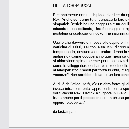
LIETTA TORNABUONI
Personalmente non mi dispiace rivedere da ogni 
Rex. Anche se, come tutti, conosco le loro st
simpatici: Derrick ha una saggezza e un equilib
educata e ben pettinata; Rex è coraggioso, agi
nostalgia di qualcosa di nuovo: ma insomma m
Quello che davvero è impossibile capire è il r
vertigine di saluti, salutoni e salutini: dic
tempo che fa, rinviano a settembre Dimmi la v
andranno? Come occuperanno quei mesi da giu
si abbreviano spietatamente per mancanza di so
come le villeggiature dei bambini piccoli dell
ai telespettatori rimasti per forza in città, m
vacanze? Non sarebbe, diciamo, un loro dove
Al di là dell’etica, però, c’è un altro fatto:
invece intrattenimento, approfondimenti e spet
soliti vecchi Rex, Derrick e Signora in Giallo.
frutta anche per il periodo in cui sta chiuso p
oppure fotocopiati?
da lastampa.it