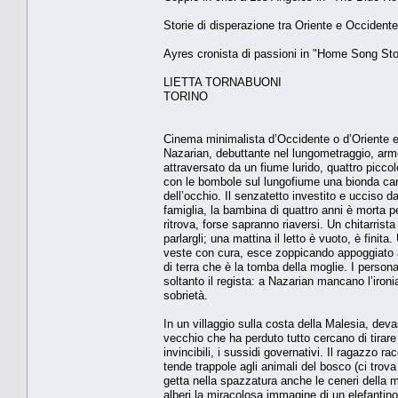
Storie di disperazione tra Oriente e Occidente
Ayres cronista di passioni in "Home Song Sto
LIETTA TORNABUONI
TORINO
Cinema minimalista d’Occidente o d’Oriente e 
Nazarian, debuttante nel lungometraggio, arme
attraversato da un fiume lurido, quattro picco
con le bombole sul lungofiume una bionda car
dell’occhio. Il senzatetto investito e ucciso
famiglia, la bambina di quattro anni è morta pe
ritrova, forse sapranno riaversi. Un chitarrist
parlargli; una mattina il letto è vuoto, è finit
veste con cura, esce zoppicando appoggiato a
di terra che è la tomba della moglie. I person
soltanto il regista: a Nazarian mancano l’iron
sobrietà.
In un villaggio sulla costa della Malesia, d
vecchio che ha perduto tutto cercano di tirare a
invincibili, i sussidi governativi. Il ragazzo r
tende trappole agli animali del bosco (ci trova
getta nella spazzatura anche le ceneri della mo
alberi la miracolosa immagine di un elefantin