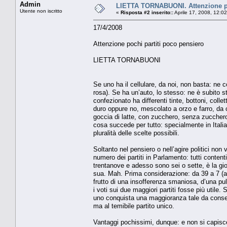
Admin
LIETTA TORNABUONI. Attenzione po
Utente non iscritto
«
Risposta #2 inserito::
Aprile 17, 2008, 12:0
17/4/2008
Attenzione pochi partiti poco pensiero
LIETTA TORNABUONI
Se uno ha il cellulare, da noi, non basta: ne co
rosa). Se ha un’auto, lo stesso: ne è subito st
confezionato ha differenti tinte, bottoni, colle
duro oppure no, mescolato a orzo e farro, da 
goccia di latte, con zucchero, senza zuccher
cosa succede per tutto: specialmente in Italia
pluralità delle scelte possibili.
Soltanto nel pensiero o nell’agire politici non
numero dei partiti in Parlamento: tutti contenti
trentanove e adesso sono sei o sette, è la gio
sua. Mah. Prima considerazione: da 39 a 7 (a
frutto di una insofferenza smaniosa, d’una p
i voti sui due maggiori partiti fosse più util
uno conquista una maggioranza tale da consenti
ma al temibile partito unico.
Vantaggi pochissimi, dunque: e non si capisce 