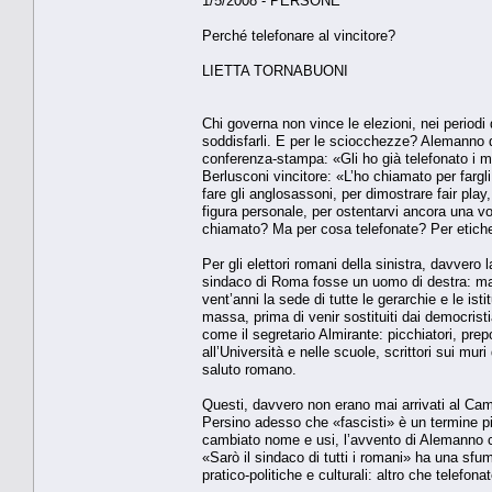
1/5/2008 - PERSONE
Perché telefonare al vincitore?
LIETTA TORNABUONI
Chi governa non vince le elezioni, nei periodi d
soddisfarli. E per le sciocchezze? Alemanno
conferenza-stampa: «Gli ho già telefonato i mi
Berlusconi vincitore: «L’ho chiamato per fargl
fare gli anglosassoni, per dimostrare fair play,
figura personale, per ostentarvi ancora una v
chiamato? Ma per cosa telefonate? Per etiche
Per gli elettori romani della sinistra, davvero
sindaco di Roma fosse un uomo di destra: ma
vent’anni la sede di tutte le gerarchie e le ist
massa, prima di venir sostituiti dai democrist
come il segretario Almirante: picchiatori, prepo
all’Università e nelle scuole, scrittori sui mu
saluto romano.
Questi, davvero non erano mai arrivati al Camp
Persino adesso che «fascisti» è un termine pi
cambiato nome e usi, l’avvento di Alemanno c
«Sarò il sindaco di tutti i romani» ha una sfu
pratico-politiche e culturali: altro che telefonat