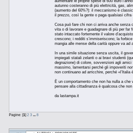
aumentare le proprie spese di 600 euro l’anno (
autunno costeranno di più elettricità, gas, a
(aumento del 60%?): il meccanismo è classico,
il prezzo, così la gente o paga qualsiasi cifr
Cosa può fare chi non ci arriva anche senza qu
vita o di lavorare e guadagnare di più per far f
stato intaccato fortemente il valore d’acquist
crescono; i redditi s’immiseriscono; la forbic
mangia alle mense della carità oppure va ad ac
In una simile situazione senza uscita, il gov
impiegati statali zelanti o ai bravi studenti (
degnazione) di colore, sovvenzioni agli amici 
massimo, lamentarsi perché gli impoveriti no
non continuano ad arricchire, perché «l’Italia 
È un comportamento che non ha nulla a che ved
pensare alla cittadinanza è qualcosa che non 
da lastampa.it
Pagine: [
1
]
2
3
...
8