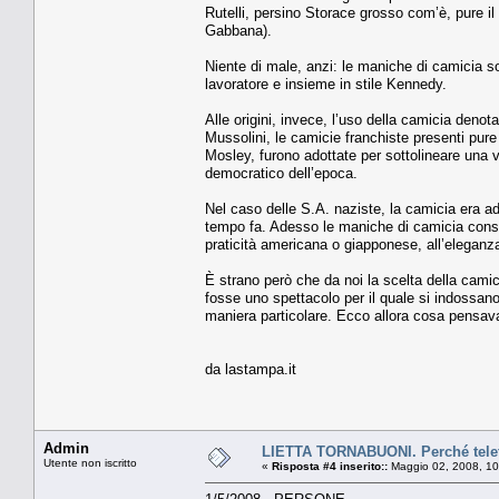
Rutelli, persino Storace grosso com’è, pure i
Gabbana).
Niente di male, anzi: le maniche di camicia so
lavoratore e insieme in stile Kennedy.
Alle origini, invece, l’uso della camicia denot
Mussolini, le camicie franchiste presenti pure
Mosley, furono adottate per sottolineare una vi
democratico dell’epoca.
Nel caso delle S.A. naziste, la camicia era a
tempo fa. Adesso le maniche di camicia conse
praticità americana o giapponese, all’eleganz
È strano però che da noi la scelta della cami
fosse uno spettacolo per il quale si indossano
maniera particolare. Ecco allora cosa pensavan
da lastampa.it
Admin
LIETTA TORNABUONI. Perché telefo
Utente non iscritto
«
Risposta #4 inserito::
Maggio 02, 2008, 10