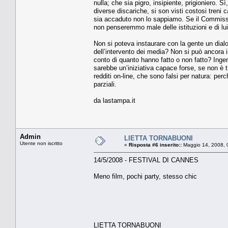
nulla; che sia pigro, insipiente, prigioniero. S
diverse discariche, si son visti costosi treni 
sia accaduto non lo sappiamo. Se il Commissar
non penseremmo male delle istituzioni e di lui
Non si poteva instaurare con la gente un dialo
dell’intervento dei media? Non si può ancora in
conto di quanto hanno fatto o non fatto? In
sarebbe un’iniziativa capace forse, se non è 
redditi on-line, che sono falsi per natura: pe
parziali.
da lastampa.it
Admin
LIETTA TORNABUONI
Utente non iscritto
«
Risposta #6 inserito::
Maggio 14, 2008, 
14/5/2008 - FESTIVAL DI CANNES
Meno film, pochi party, stesso chic
LIETTA TORNABUONI