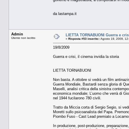
da lastampa.it
Admin
LIETTA TORNABUONI Guerra e crisi, 
Utente non iscritto
«
Risposta #53 inserito::
Agosto 19, 2009, 12
19/8/2009
Guerra e crisi, il cinema invidia la storia
LIETTA TORNABUONI
Non basta. A ottobre si vedrà un film antinaz
Guerra Mondiale, Bastardi senza gloria di Qu
Maselli, analisi critica della sinistra contemp
economica mondiale; L’uomo che verrà di Giorg
nel 1944 fucilarono 780 civili.
Tratto da Miccia corta di Sergio Segio, si ve
Moretti sullo psicoanalista del Papa. Premon
Piombo Fuso - Cast Lead premiato a Locarno
In produzione, post-produzione, preparazione, s