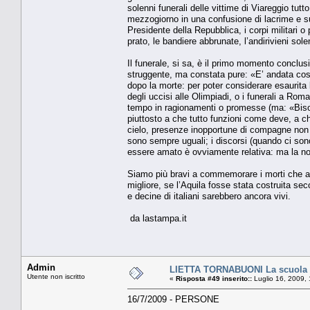
solenni funerali delle vittime di Viareggio tut
mezzogiorno in una confusione di lacrime e sud
Presidente della Repubblica, i corpi militari o p
prato, le bandiere abbrunate, l’andirivieni sol
Il funerale, si sa, è il primo momento conclusi
struggente, ma constata pure: «E’ andata così»
dopo la morte: per poter considerare esaurita
degli uccisi alle Olimpiadi, o i funerali a Ro
tempo in ragionamenti o promesse (ma: «Bisog
piuttosto a che tutto funzioni come deve, a che
cielo, presenze inopportune di compagne non l
sono sempre uguali; i discorsi (quando ci so
essere amato è ovviamente relativa: ma la nobi
Siamo più bravi a commemorare i morti che a 
migliore, se l’Aquila fosse stata costruita secon
e decine di italiani sarebbero ancora vivi.
da lastampa.it
Admin
LIETTA TORNABUONI La scuola 
Utente non iscritto
«
Risposta #49 inserito::
Luglio 16, 2009,
16/7/2009 - PERSONE