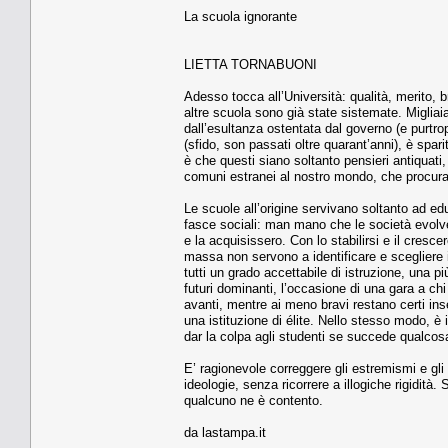
La scuola ignorante
LIETTA TORNABUONI
Adesso tocca all’Università: qualità, merito, b
altre scuola sono già state sistemate. Migliai
dall’esultanza ostentata dal governo (e purtropp
(sfido, son passati oltre quarant’anni), è spar
è che questi siano soltanto pensieri antiquati
comuni estranei al nostro mondo, che procurano 
Le scuole all’origine servivano soltanto ad edu
fasce sociali: man mano che le società evolvev
e la acquisissero. Con lo stabilirsi e il cresc
massa non servono a identificare e scegliere 
tutti un grado accettabile di istruzione, una 
futuri dominanti, l’occasione di una gara a ch
avanti, mentre ai meno bravi restano certi in
una istituzione di élite. Nello stesso modo, è 
dar la colpa agli studenti se succede qualcos
E’ ragionevole correggere gli estremismi e gl
ideologie, senza ricorrere a illogiche rigidit
qualcuno ne è contento.
da lastampa.it