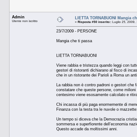
Admin
LIETTA TORNABUONI Mangia che
Utente non iscritto
«
Risposta #50 inserito::
Luglio 25, 2009,
23/7/2009 - PERSONE
Mangia che ti passa
LIETTA TORNABUONI
Viene rabbia e tristezza quando leggi con tutte
gestori di ristoranti dichiarano al fisco di in
che in un ristorante dei Parioli a Roma un an
La rabbia non è contro padroni o gestori che f
constatare che queste persone, come milioni di
centesimo viene esosamente calcolato e ritirat
Chi incassa di più paga enormemente di meno: 
Finanza con la testa tra le nuvole o mazzette
Un tempo si diceva che la Democrazia cristian
sommersa e superfiorente dell’economia nazio
Questo accade da moltissimi anni.