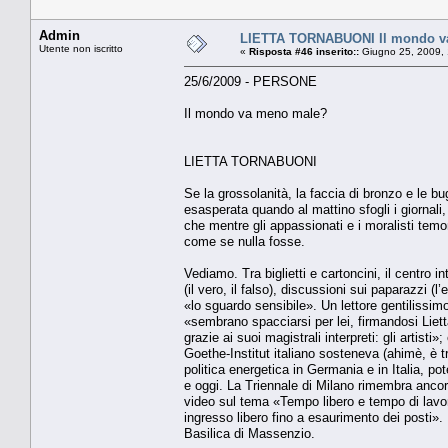
Admin
LIETTA TORNABUONI Il mondo v
Utente non iscritto
«
Risposta #46 inserito::
Giugno 25, 2009, 
25/6/2009 - PERSONE
Il mondo va meno male?
LIETTA TORNABUONI
Se la grossolanità, la faccia di bronzo e le bu
esasperata quando al mattino sfogli i giornali
che mentre gli appassionati e i moralisti temo
come se nulla fosse.
Vediamo. Tra biglietti e cartoncini, il centro 
(il vero, il falso), discussioni sui paparazzi 
«lo sguardo sensibile». Un lettore gentilissimo
«sembrano spacciarsi per lei, firmandosi Liett
grazie ai suoi magistrali interpreti: gli artist
Goethe-Institut italiano sosteneva (ahimè, è t
politica energetica in Germania e in Italia, pot
e oggi. La Triennale di Milano rimembra anco
video sul tema «Tempo libero e tempo di lavoro
ingresso libero fino a esaurimento dei posti».
Basilica di Massenzio.