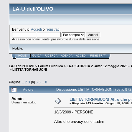
LA-U dell'OLIVO
Benvenuto!
Accedi
o
registrati
.
Accesso con nome utente, password e durata della sessione
Notizie
:
HOME
GUIDA
RICERCA
AGENDA
ACCEDI
REGISTRATI
LA-U dell'OLIVO
>
Forum Pubblico
>
LA-U STORICA 2 -Ante 12 maggio 2023 
>
LIETTA TORNABUONI
Pagine:
1
2
3
[
4
]
5
6
...
8
Autore
Discussione: LIETTA TORNABUONI (Letto 9725
Admin
LIETTA TORNABUONI Altro che priv
Utente non iscritto
«
Risposta #45 inserito::
Giugno 18, 2009, 
18/6/2009 - PERSONE
Altro che privacy dei cittadini