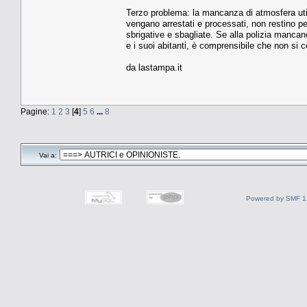
Terzo problema: la mancanza di atmosfera util
vengano arrestati e processati, non restino pe
sbrigative e sbagliate. Se alla polizia mancano 
e i suoi abitanti, è comprensibile che non si c
da lastampa.it
Pagine:
1
2
3
[
4
]
5
6
...
8
Vai a:
Powered by SMF 1