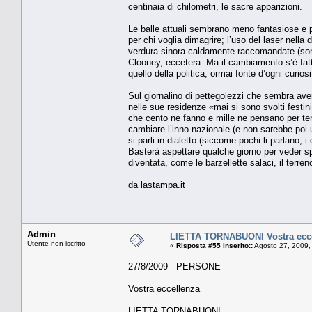
centinaia di chilometri, le sacre apparizioni.
Le balle attuali sembrano meno fantasiose e più
per chi voglia dimagrire; l’uso del laser nell
verdura sinora caldamente raccomandate (sono
Clooney, eccetera. Ma il cambiamento s’è fatto
quello della politica, ormai fonte d’ogni curiosi
Sul giornalino di pettegolezzi che sembra aver
nelle sue residenze «mai si sono svolti festi
che cento ne fanno e mille ne pensano per tene
cambiare l’inno nazionale (e non sarebbe poi 
si parli in dialetto (siccome pochi li parlano, 
Basterà aspettare qualche giorno per veder sp
diventata, come le barzellette salaci, il terreno
da lastampa.it
Admin
LIETTA TORNABUONI Vostra ecc
Utente non iscritto
«
Risposta #55 inserito::
Agosto 27, 2009,
27/8/2009 - PERSONE
Vostra eccellenza
LIETTA TORNABUONI