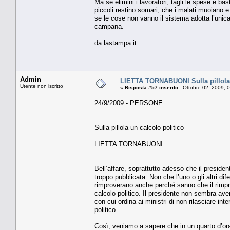
Ma se elimini i lavoratori, tagli le spese e bas
piccoli restino somari, che i malati muoiano e 
se le cose non vanno il sistema adotta l’unica 
campana.
da lastampa.it
Admin
LIETTA TORNABUONI Sulla pillola 
Utente non iscritto
«
Risposta #57 inserito::
Ottobre 02, 2009, 
24/9/2009 - PERSONE
Sulla pillola un calcolo politico
LIETTA TORNABUONI
Bell’affare, soprattutto adesso che il president
troppo pubblicata. Non che l’uno o gli altri di
rimproverano anche perché sanno che il rimprov
calcolo politico. Il presidente non sembra av
con cui ordina ai ministri di non rilasciare in
politico.
Così, veniamo a sapere che in un quarto d’ora 