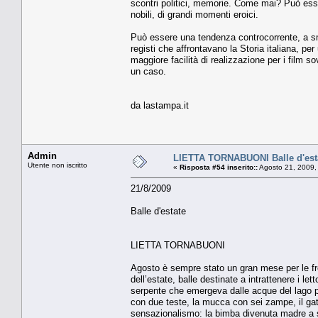
scontri politici, memorie. Come mai? Può ess
nobili, di grandi momenti eroici.
Può essere una tendenza controcorrente, a smen
registi che affrontavano la Storia italiana, p
maggiore facilità di realizzazione per i film s
un caso.
da lastampa.it
Admin
LIETTA TORNABUONI Balle d'est
Utente non iscritto
«
Risposta #54 inserito::
Agosto 21, 2009,
21/8/2009
Balle d'estate
LIETTA TORNABUONI
Agosto è sempre stato un gran mese per le frotto
dell’estate, balle destinate a intrattenere i le
serpente che emergeva dalle acque del lago per
con due teste, la mucca con sei zampe, il gatt
sensazionalismo: la bimba divenuta madre a se