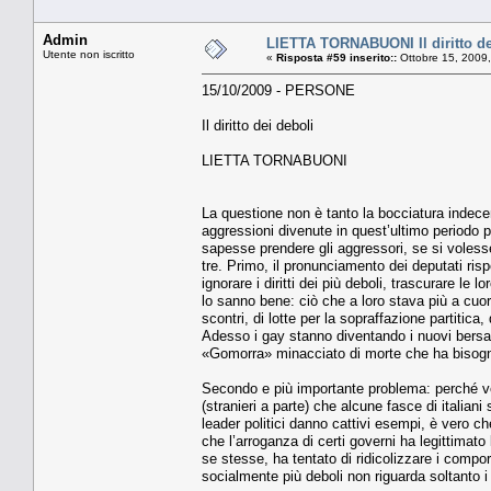
Admin
LIETTA TORNABUONI Il diritto de
Utente non iscritto
«
Risposta #59 inserito::
Ottobre 15, 2009
15/10/2009 - PERSONE
Il diritto dei deboli
LIETTA TORNABUONI
La questione non è tanto la bocciatura indece
aggressioni divenute in quest’ultimo periodo pi
sapesse prendere gli aggressori, se si volesse
tre. Primo, il pronunciamento dei deputati ri
ignorare i diritti dei più deboli, trascurare le 
lo sanno bene: ciò che a loro stava più a cuore
scontri, di lotte per la sopraffazione partitica
Adesso i gay stanno diventando i nuovi bersa
«Gomorra» minacciato di morte che ha bisogno 
Secondo e più importante problema: perché ve
(stranieri a parte) che alcune fasce di italiani
leader politici danno cattivi esempi, è vero ch
che l’arroganza di certi governi ha legittimato
se stesse, ha tentato di ridicolizzare i comportam
socialmente più deboli non riguarda soltanto i p