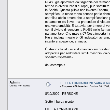
Ru486 già approvata dall’Agenzia del farmaco:
tempo in diversi Paesi europei, può sostituire
la Sanità. Questa pillola non inventa l’aborto
semplifica, lo rende meno penoso per le donn
cattolica abbia timore che la semplificazione
eticamente più lieve: ma pretendere di vietare 
una vera crudeltà. E tuttavia, per timore di ved
con il divieto di vendere la Ru486 nelle farm
parlamentare. Che male c’è? Cosa importa il pa
Più si indaga, meglio è. Gli indagatori avran
intanto si sospende, si rinvia.
È strano che alcuni si domandino ancora da cosa
adoperata per soddisfare simili meschini calco
soltanto rispettarla?
da lastampa.it
Admin
LIETTA TORNABUONI Sotto il bur
Utente non iscritto
«
Risposta #58 inserito::
Ottobre 08, 2009,
8/10/2009 - PERSONE
Sotto il burqa niente
LIETTA TORNABUONI