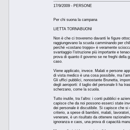
17/9/2009 - PERSONE
Per chi suona la campana
LIETTA TORNABUONI
Non è che ci troveremo davanti le figure ottoc
raggiungevano la scuola camminando per chilom
perché «costano troppo» è veramente sciocca e
svantaggio l’istruzione più importante e tenac
prova di quanto il governo se ne freghi della 
caso.
Viene applicato, invece. Malati e persone app
di vista medico è una cosa possibile, ma l’amb
Gli uffici pubblici, nonostante Brunetta, imp
degli aeroporti: il taglio del personale li ha tr
scherzano, come la scuola.
Tutto inutile, tra l’altro: i conti pubblici e 
capisce che da noi possono esserci state invenz
dei personale è discutibile. Si capisce che si
criterio, a spese di bambini, malati, lavoratori,
venerare, è un risultato da ottenere razional
ignoranza e caos, una prova di capacità mana