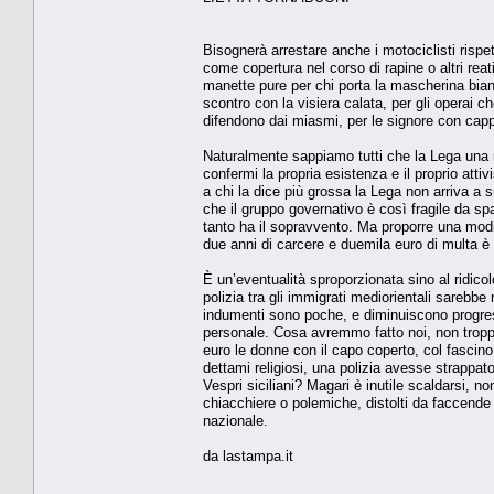
Bisognerà arrestare anche i motociclisti rispe
come copertura nel corso di rapine o altri reat
manette pure per chi porta la mascherina bianc
scontro con la visiera calata, per gli operai ch
difendono dai miasmi, per le signore con cappe
Naturalmente sappiamo tutti che la Lega una 
confermi la propria esistenza e il proprio atti
a chi la dice più grossa la Lega non arriva a
che il gruppo governativo è così fragile da sp
tanto ha il sopravvento. Ma proporre una modi
due anni di carcere e duemila euro di multa è
È un’eventualità sproporzionata sino al ridicol
polizia tra gli immigrati mediorientali sarebbe 
indumenti sono poche, e diminuiscono progres
personale. Cosa avremmo fatto noi, non troppi 
euro le donne con il capo coperto, col fascin
dettami religiosi, una polizia avesse strappato 
Vespri siciliani? Magari è inutile scaldarsi, 
chiacchiere o polemiche, distolti da faccende 
nazionale.
da lastampa.it