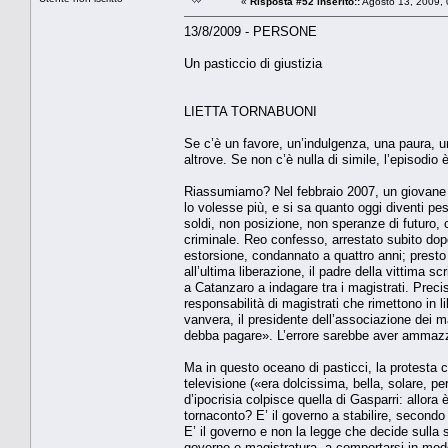
«
Risposta #52 inserito::
Agosto 13, 2009, 
13/8/2009 - PERSONE
Un pasticcio di giustizia
LIETTA TORNABUONI
Se c’è un favore, un’indulgenza, una paura, u
altrove. Se non c’è nulla di simile, l’episodio 
Riassumiamo? Nel febbraio 2007, un giovane a
lo volesse più, e si sa quanto oggi diventi p
soldi, non posizione, non speranze di futuro,
criminale. Reo confesso, arrestato subito dopo
estorsione, condannato a quattro anni; presto 
all’ultima liberazione, il padre della vittima sc
a Catanzaro a indagare tra i magistrati. Preci
responsabilità di magistrati che rimettono in l
vanvera, il presidente dell’associazione dei ma
debba pagare». L’errore sarebbe aver ammaz
Ma in questo oceano di pasticci, la protesta c
televisione («era dolcissima, bella, solare, pe
d’ipocrisia colpisce quella di Gasparri: allora
tornaconto? E’ il governo a stabilire, secondo 
E’ il governo e non la legge che decide sulla 
governo e magistratura, a comportarsi in mod