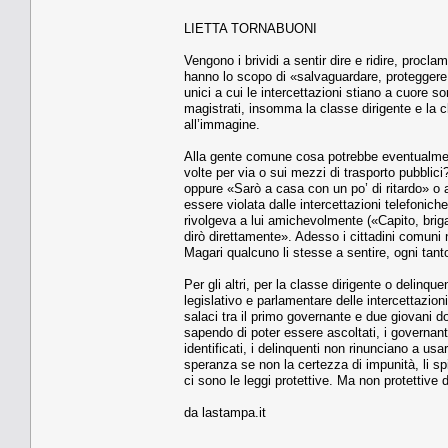
LIETTA TORNABUONI
Vengono i brividi a sentir dire e ridire, proclam
hanno lo scopo di «salvaguardare, proteggere la
unici a cui le intercettazioni stiano a cuore sono 
magistrati, insomma la classe dirigente e la c
all’immagine.
Alla gente comune cosa potrebbe eventualment
volte per via o sui mezzi di trasporto pubblic
oppure «Sarò a casa con un po’ di ritardo» o 
essere violata dalle intercettazioni telefonich
rivolgeva a lui amichevolmente («Capito, brig
dirò direttamente». Adesso i cittadini comuni
Magari qualcuno li stesse a sentire, ogni tant
Per gli altri, per la classe dirigente o delinque
legislativo e parlamentare delle intercettazion
salaci tra il primo governante e due giovani 
sapendo di poter essere ascoltati, i governant
identificati, i delinquenti non rinunciano a usar
speranza se non la certezza di impunità, li spi
ci sono le leggi protettive. Ma non protettive d
da lastampa.it