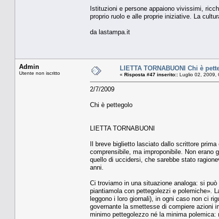
Istituzioni e persone appaiono vivissimi, ricchi
proprio ruolo e alle proprie iniziative. La cul
da lastampa.it
Admin
LIETTA TORNABUONI Chi è pett
Utente non iscritto
«
Risposta #47 inserito::
Luglio 02, 2009,
2/7/2009
Chi è pettegolo
LIETTA TORNABUONI
Il breve biglietto lasciato dallo scrittore prim
comprensibile, ma improponibile. Non erano gli
quello di uccidersi, che sarebbe stato ragione
anni.
Ci troviamo in una situazione analoga: si può an
piantiamola con pettegolezzi e polemiche». La 
leggono i loro giornali), in ogni caso non ci r
governante la smettesse di compiere azioni im
minimo pettegolezzo né la minima polemica: ma 