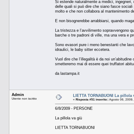
Si estende naturalmente a medici, ingegneri, ne
delle quali si può dire che siano fasce sociali
molto e che non collabora al mantenimento de
E non bisognerebbe arrabbiarsi, quando magari 
La tristezza e l’avvilimento sopravvengono quan
barche o tre padroni di ville, ma una vera e pr
Sono evasori pure i meno benestanti che lavoran
idraulici, le baby sitter eccetera.
Vuol dire che l’illegalità è da noi un’abitudi
smetteremo mai di essere quei truffatori abitu
da lastampa.it
Admin
LIETTA TORNABUONI La pillola 
Utente non iscritto
«
Risposta #51 inserito::
Agosto 06, 2009,
6/8/2009 - PERSONE
La pillola va giù
LIETTA TORNABUONI