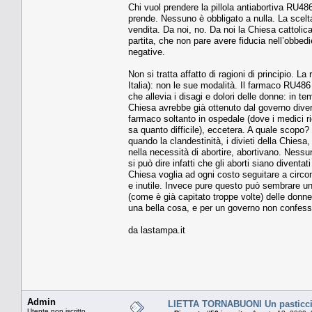
Chi vuol prendere la pillola antiabortiva RU486,
prende. Nessuno è obbligato a nulla. La scelta
vendita. Da noi, no. Da noi la Chiesa cattolic
partita, che non pare avere fiducia nell’obbedi
negative.
Non si tratta affatto di ragioni di principio. La
Italia): non le sue modalità. Il farmaco RU486
che allevia i disagi e dolori delle donne: in te
Chiesa avrebbe già ottenuto dal governo divers
farmaco soltanto in ospedale (dove i medici ri
sa quanto difficile), eccetera. A quale scopo
quando la clandestinità, i divieti della Chiesa
nella necessità di abortire, abortivano. Ness
si può dire infatti che gli aborti siano diventa
Chiesa voglia ad ogni costo seguitare a circon
e inutile. Invece pure questo può sembrare un 
(come è già capitato troppe volte) delle donn
una bella cosa, e per un governo non confess
da lastampa.it
Admin
LIETTA TORNABUONI Un pasticcio
Utente non iscritto