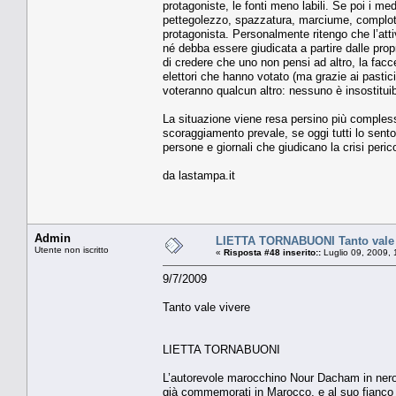
protagoniste, le fonti meno labili. Se poi i m
pettegolezzo, spazzatura, marciume, complott
protagonista. Personalmente ritengo che l’att
né debba essere giudicata a partire dalle prop
di credere che uno non pensi ad altro, la facce
elettori che hanno votato (ma grazie ai pastic
voteranno qualcun altro: nessuno è insostituib
La situazione viene resa persino più complessa 
scoraggiamento prevale, se oggi tutti lo sento
persone e giornali che giudicano la crisi peri
da lastampa.it
Admin
LIETTA TORNABUONI Tanto vale 
Utente non iscritto
«
Risposta #48 inserito::
Luglio 09, 2009, 
9/7/2009
Tanto vale vivere
LIETTA TORNABUONI
L’autorevole marocchino Nour Dacham in nero, 
già commemorati in Marocco, e al suo fianco u