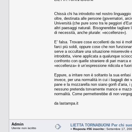
Chissà chi ha introdotto nel nostro linguaggio
oltre, destinata alle persone (governatori, arc
Università (che pure sono tra le peggiori d’E
altri paesaggi naturali. Bisognerebbe tagliare 
di necessità, anche plurale: «eccellenze»).
E’ falsa. Trovare cose eccellenti da noi è molt
farci più soldi, oppure cose che non funziona
serve a occultare una situazione miserevole e
introdotta, viene applicata a qualunque sciocc
confronto con quelle straniere di pari marca e 
«eccellenza» è un’espressione ridicola e fuori
Eppure, a irritare non è soltanto la sua enfasi
invece, per una normalità in cui i bagagli dei 
pane e la mozzarella non siano gonfi d’aria, i
nessuno pretenda torvamente mance e mazzett
normalità. Come permetterebbe di non vergogna
da lastampa.it
Admin
LIETTA TORNABUONI Per chi suo
Utente non iscritto
«
Risposta #56 inserito::
Settembre 17, 200