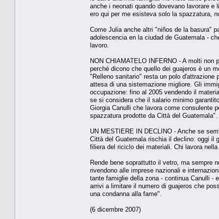
anche i neonati quando dovevano lavorare e li l
ero qui per me esisteva solo la spazzatura, no
Come Julia anche altri "niños de la basura" pa
adolescencia en la ciudad de Guatemala - che si
lavoro.
NON CHIAMATELO INFERNO - A molti non piace r
perché dicono che quello dei guajeros è un mes
"Relleno sanitario" resta un polo d'attrazione 
attesa di una sistemazione migliore. Gli immig
occupazione: fino al 2005 vendendo il material
se si considera che il salario minimo garantit
Giorgia Canulli che lavora come consulente pe
spazzatura prodotte da Città del Guatemala".
UN MESTIERE IN DECLINO - Anche se sembra
Città del Guatemala rischia il declino: oggi i
filiera del riciclo dei materiali. Chi lavora nel
Rende bene soprattutto il vetro, ma sempre non 
rivendono alle imprese nazionali e internazionali
tante famiglie della zona - continua Canulli -
arrivi a limitare il numero di guajeros che po
una condanna alla fame".
(6 dicembre 2007)