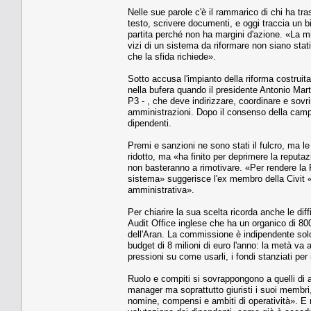
Nelle sue parole c'è il rammarico di chi ha tra
testo, scrivere documenti, e oggi traccia un bil
partita perché non ha margini d'azione. «La mi
vizi di un sistema da riformare non siano stati
che la sfida richiede».
Sotto accusa l'impianto della riforma costruita
nella bufera quando il presidente Antonio Mart
P3 - , che deve indirizzare, coordinare e sovri
amministrazioni. Dopo il consenso della campag
dipendenti.
Premi e sanzioni ne sono stati il fulcro, ma le
ridotto, ma «ha finito per deprimere la reputa
non basteranno a rimotivare. «Per rendere la P
sistema» suggerisce l'ex membro della Civit «p
amministrativa».
Per chiarire la sua scelta ricorda anche le di
Audit Office inglese che ha un organico di 800
dell'Aran. La commissione è indipendente solo 
budget di 8 milioni di euro l'anno: la metà va 
pressioni su come usarli, i fondi stanziati per
Ruolo e compiti si sovrappongono a quelli di 
manager ma soprattutto giuristi i suoi membri,
nomine, compensi e ambiti di operatività». E n