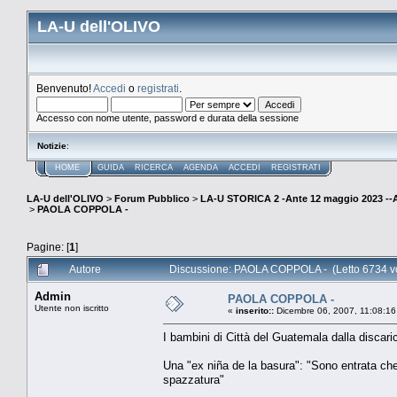
LA-U dell'OLIVO
Benvenuto!
Accedi
o
registrati
.
Accesso con nome utente, password e durata della sessione
Notizie
:
HOME
GUIDA
RICERCA
AGENDA
ACCEDI
REGISTRATI
LA-U dell'OLIVO
>
Forum Pubblico
>
LA-U STORICA 2 -Ante 12 maggio 2023 
>
PAOLA COPPOLA -
Pagine: [
1
]
Autore
Discussione: PAOLA COPPOLA - (Letto 6734 vo
Admin
PAOLA COPPOLA -
Utente non iscritto
«
inserito::
Dicembre 06, 2007, 11:08:16
I bambini di Città del Guatemala dalla discari
Una "ex niña de la basura": "Sono entrata che 
spazzatura"