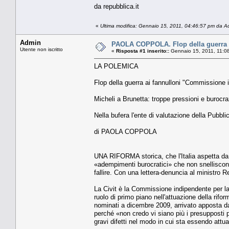
da repubblica.it
«
Ultima modifica: Gennaio 15, 2011, 04:46:57 pm da A
Admin
PAOLA COPPOLA. Flop della guerra a
Utente non iscritto
«
Risposta #1 inserito::
Gennaio 15, 2011, 11:0
LA POLEMICA
Flop della guerra ai fannulloni "Commissione i
Micheli a Brunetta: troppe pressioni e burocra
Nella bufera l'ente di valutazione della Pubbl
di PAOLA COPPOLA
UNA RIFORMA storica, che l'Italia aspetta da a
«adempimenti burocratici» che non snelliscono 
fallire. Con una lettera-denuncia al ministro R
La Civit è la Commissione indipendente per la 
ruolo di primo piano nell'attuazione della rifo
nominati a dicembre 2009, arrivato apposta da
perché «non credo vi siano più i presupposti per 
gravi difetti nel modo in cui sta essendo attua