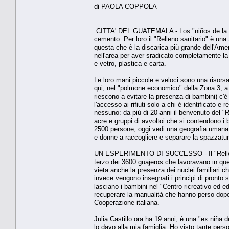
di PAOLA COPPOLA
CITTA' DEL GUATEMALA - Los "niños de la basu
cemento. Per loro il "Relleno sanitario" è una 
questa che è la discarica più grande dell'Amer
nell'area per aver sradicato completamente la 
e vetro, plastica e carta.
Le loro mani piccole e veloci sono una risorsa
qui, nel "polmone economico" della Zona 3, a
riescono a evitare la presenza di bambini) c'è 
l'accesso ai rifiuti solo a chi è identificato e 
nessuno: da più di 20 anni il benvenuto del "Re
acre e gruppi di avvoltoi che si contendono i 
2500 persone, oggi vedi una geografia umana 
e donne a raccogliere e separare la spazzatura
UN ESPERIMENTO DI SUCCESSO - Il "Relleno 
terzo dei 3600 guajeros che lavoravano in que
vieta anche la presenza dei nuclei familiari c
invece vengono insegnati i principi di pronto 
lasciano i bambini nel "Centro ricreativo ed e
recuperare la manualità che hanno perso dopo an
Cooperazione italiana.
Julia Castillo ora ha 19 anni, è una "ex niña
lo davo alla mia famiglia. Ho visto tante pers