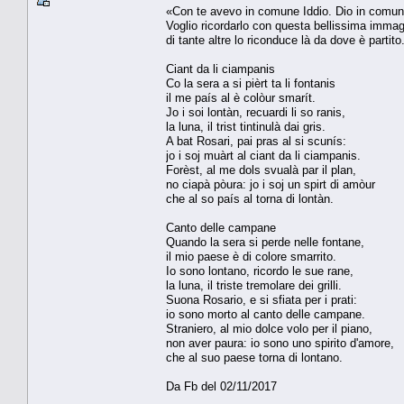
«Con te avevo in comune Iddio. Dio in comune 
Voglio ricordarlo con questa bellissima immag
di tante altre lo riconduce là da dove è partito
Ciant da li ciampanis
Co la sera a si pièrt ta li fontanis
il me país al è colòur smarít.
Jo i soi lontàn, recuardi li so ranis,
la luna, il trist tintinulà dai gris.
A bat Rosari, pai pras al si scunís:
jo i soj muàrt al ciant da li ciampanis.
Forèst, al me dols svualà par il plan,
no ciapà pòura: jo i soj un spirt di amòur
che al so país al torna di lontàn.
Canto delle campane
Quando la sera si perde nelle fontane,
il mio paese è di colore smarrito.
Io sono lontano, ricordo le sue rane,
la luna, il triste tremolare dei grilli.
Suona Rosario, e si sfiata per i prati:
io sono morto al canto delle campane.
Straniero, al mio dolce volo per il piano,
non aver paura: io sono uno spirito d'amore,
che al suo paese torna di lontano.
Da Fb del 02/11/2017