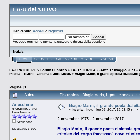
LA-U dell'OLIVO
Benvenuto!
Accedi
o
registrati
.
Accesso con nome utente, password e durata della sessione
Notizie
:
HOME
GUIDA
RICERCA
AGENDA
ACCEDI
REGISTRATI
LA-U dell'OLIVO
>
Forum Pubblico
>
LA-U STORICA 2 -Ante 12 maggio 2023 
Poesia - Teatro - Cinema e altre Muse.
>
Biagio Marin, il grande poeta dialettale 
Pagine: [
1
]
Autore
Discussione: Biagio Marin, il grande poeta diale
Arlecchino
Biagio Marin, il grande poeta dialett
Global Moderator
«
inserito::
Novembre 07, 2017, 12:03:45 pm »
Hero Member
2 novembre 1975 - 2 novembre 2017
Scollegato
Biagio Marin, il grande poeta dialettale gra
Messaggi: 7.790
critoleo del corpo fracassao” dove critoleo 