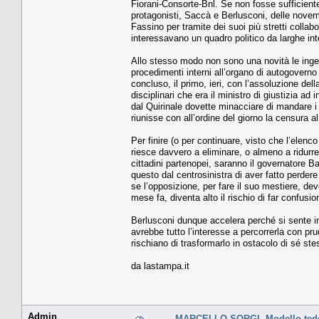
Fiorani-Consorte-Bnl. Se non fosse sufficiente,
protagonisti, Saccà e Berlusconi, delle novemil
Fassino per tramite dei suoi più stretti collabo
interessavano un quadro politico da larghe in
Allo stesso modo non sono una novità le ingere
procedimenti interni all’organo di autogoverno
concluso, il primo, ieri, con l’assoluzione dell
disciplinari che era il ministro di giustizia ad
dal Quirinale dovette minacciare di mandare i 
riunisse con all’ordine del giorno la censura a
Per finire (o per continuare, visto che l’elenc
riesce davvero a eliminare, o almeno a ridurre, 
cittadini partenopei, saranno il governatore Ba
questo dal centrosinistra di aver fatto perdere 
se l’opposizione, per fare il suo mestiere, de
mese fa, diventa alto il rischio di far confus
Berlusconi dunque accelera perché si sente i
avrebbe tutto l’interesse a percorrerla con pr
rischiano di trasformarlo in ostacolo di sé ste
da lastampa.it
Admin
MARCELLO SORGI. Modello ted