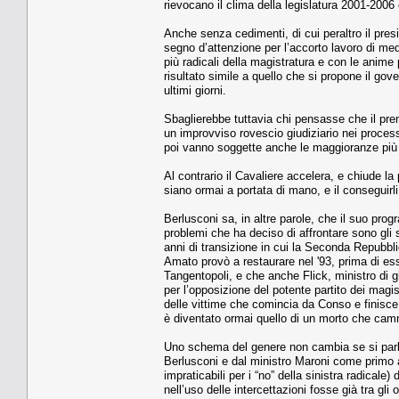
rievocano il clima della legislatura 2001-2006
Anche senza cedimenti, di cui peraltro il pres
segno d’attenzione per l’accorto lavoro di med
più radicali della magistratura e con le anime 
risultato simile a quello che si propone il gove
ultimi giorni.
Sbaglierebbe tuttavia chi pensasse che il pr
un improvviso rovescio giudiziario nei process
poi vanno soggette anche le maggioranze più 
Al contrario il Cavaliere accelera, e chiude l
siano ormai a portata di mano, e il conseguirl
Berlusconi sa, in altre parole, che il suo prog
problemi che ha deciso di affrontare sono gli st
anni di transizione in cui la Seconda Repubbl
Amato provò a restaurare nel '93, prima di esser
Tangentopoli, e che anche Flick, ministro di gi
per l’opposizione del potente partito dei magis
delle vittime che comincia da Conso e finisce c
è diventato ormai quello di un morto che cam
Uno schema del genere non cambia se si parla 
Berlusconi e dal ministro Maroni come primo at
impraticabili per i “no” della sinistra radicale
nell’uso delle intercettazioni fosse già tra gli 