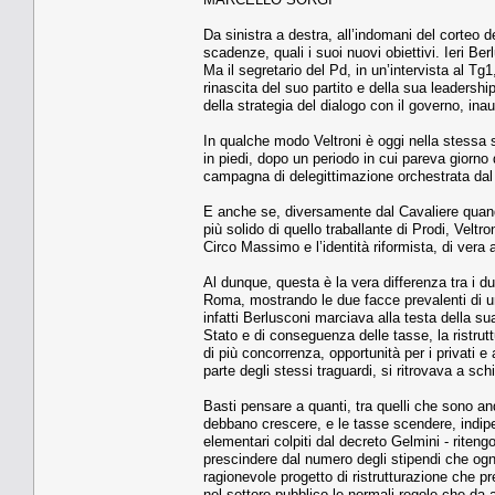
Da sinistra a destra, all’indomani del corteo d
scadenze, quali i suoi nuovi obiettivi. Ieri B
Ma il segretario del Pd, in un’intervista al Tg
rinascita del suo partito e della sua leadership
della strategia del dialogo con il governo, ina
In qualche modo Veltroni è oggi nella stessa 
in piedi, dopo un periodo in cui pareva giorno
campagna di delegittimazione orchestrata dal 
E anche se, diversamente dal Cavaliere quand
più solido di quello traballante di Prodi, Velt
Circo Massimo e l’identità riformista, di vera a
Al dunque, questa è la vera differenza tra i du
Roma, mostrando le due facce prevalenti di un
infatti Berlusconi marciava alla testa della s
Stato e di conseguenza delle tasse, la ristrutt
di più concorrenza, opportunità per i privati 
parte degli stessi traguardi, si ritrovava a sch
Basti pensare a quanti, tra quelli che sono and
debbano crescere, e le tasse scendere, indipe
elementari colpiti dal decreto Gelmini - riteng
prescindere dal numero degli stipendi che og
ragionevole progetto di ristrutturazione che pr
nel settore pubblico le normali regole che da 