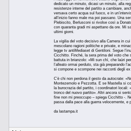
dedicato un minuto, dicasi un minuto, alla regi
resistenze interne del partito a cambiare, an
versava certo acqua sul fuoco, e in un’intervi
all’inizio fanno male ma poi passano. Una sera
Plebiscito, Berlusconi si rivolse così a Donat
con quaranta gradi mi aspettano da ore. Mi sai 
ultimi giorni.
La vigilia del voto decisivo alla Camera in cui 
mescolano ragioni politiche e private, e mina
legge tv antiMediaset di Gentiloni. Segue l’inu
Cicchitto. Finché, la sera prima del voto che
battuta in brianzolo: «Mi sun chì, che laùri per
l’alleato ormai perduto, sta già preparando l’
si compone e scompone nei racconti degli ex a
C’è chi non perdona il gesto da autocrate: «
Montezemolo e Pezzotta. E se Mastella si con
la burocrazia del partito, i coordinatori locali
tronco del nuovo partito». Altri ancora si sento
fine non mi preoccupo – spiega Cicchitto -. Ne h
passa dalla pace alla guerra velocemente, e 
da lastampa.it