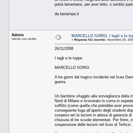
potrà lamentarsi, per aver letto, o sentito parl
da lastampa.it
Admin
MARCELLO SORGI. I tagli e le to
Utente non iscritto
«
Risposta #11 inserito::
Novembre 26, 200
26/11/2008
I tagli e le toppe
MARCELLO SORGI
A tre giorni dal tragico incidente nel liceo Darw
guerra.
Un bambino sfuggito alla sorveglianza della ma
Nord di Milano e ricoverato in coma in ospedale
soffitto (come quella che potrebbe aver provoc
conseguente fuga all’aperto degli studenti dopo 
sospeso ieri le lezioni in attesa di garanzie d
chiusura di tre scuole elementari. Per finire, i
sospensione delle lezioni nel liceo di Terlizzi.