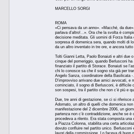
MARCELLO SORGI
ROMA
«Ci pensava da un anno». «Macché, da due». 
parlava d’altro!...». Ora che la svolta è compi
decisione meditata. Gli uomini di Forza Itali
sorpresa di domenica sera, quando molti di lor
da un altro inventato in tre ore, e ancora tutto
Tolti Gianni Letta, Paolo Bonaiuti e altri due
cinque del pomeriggio, quando Berlusconi ha av
finanziato il partito di Storace. Bonaiuti se 
chi lo conosce sa che il sogno sta già per tra
Angelo Sanza, coordinatore della Basilicata -
D’improvviso arrivano due amici avvocati, e m
cominciato, il sogno di Berlusconi, è difficil
son sospesi, tra il partito che non c’è più e 
Due, tre anni di gestazione, se ci si riferisce
Adornato, un altro di quelli che domenica non 
manifestazione del 2 dicembre 2006, un giorno «
partenza non c’è contraddizione, anche se è chi
procedeva a rilento. Era stata composta una 
a Piazza Colonna, stabilita una certa articolazi
dovuto confluire nel partito unico. Berlusconi
lavori della commissione. Lo faceva di buon 