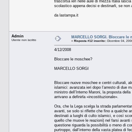
trascorsa ieri nelle aule di mezza Italia lasci
scolastico appena decisi e destinarli, se non 
da lastampa.it
Admin
MARCELLO SORGI. Bloccare le 
Utente non iscritto
«
Risposta #12 inserito::
Dicembre 04, 200
4/12/2008
Bloccare le moschee?
MARCELLO SORGI
Bloccare nuove moschee e centri culturali, alm
islamici: avanzata ieri dopo l’arresto di due m
ministro dell’Interno Maroni, la proposta del
arrivano a definirla «incostituzionale».
Ora, che la Lega scelga la strada parlamenta
avanti, se solo si riflette che fino a qualche a
destinati a luoghi di culto islamici, e così s
quello che muove le reazioni) nel farsi avanti 
questione riguarda la possibilità o meno di con
purtroppo, dall’interno della vasta platea di fe