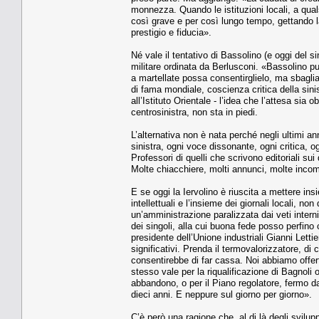
monnezza. Quando le istituzioni locali, a qual
così grave e per così lungo tempo, gettando l
prestigio e fiducia».
Né vale il tentativo di Bassolino (e oggi del si
militare ordinata da Berlusconi. «Bassolino può
a martellate possa consentirglielo, ma sbaglia
di fama mondiale, coscienza critica della sini
all’Istituto Orientale - l’idea che l’attesa sia 
centrosinistra, non sta in piedi.
L’alternativa non è nata perché negli ultimi an
sinistra, ogni voce dissonante, ogni critica, 
Professori di quelli che scrivono editoriali sui
Molte chiacchiere, molti annunci, molte inco
E se oggi la Iervolino è riuscita a mettere insi
intellettuali e l’insieme dei giornali locali, no
un’amministrazione paralizzata dai veti interni
dei singoli, alla cui buona fede posso perfino 
presidente dell’Unione industriali Gianni Letti
significativi. Prenda il termovalorizzatore, di
consentirebbe di far cassa. Noi abbiamo offerto
stesso vale per la riqualificazione di Bagnoli 
abbandono, o per il Piano regolatore, fermo d
dieci anni. E neppure sul giorno per giorno».
C’è però una ragione che, al di là degli svilu