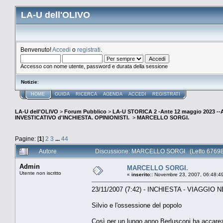
LA-U dell'OLIVO
Benvenuto!
Accedi
o
registrati
.
Accesso con nome utente, password e durata della sessione
Notizie
:
HOME
GUIDA
RICERCA
AGENDA
ACCEDI
REGISTRATI
LA-U dell'OLIVO
>
Forum Pubblico
>
LA-U STORICA 2 -Ante 12 maggio 2023 
INVESTICATIVO d'INCHIESTA. OPINIONISTI.
>
MARCELLO SORGI.
Pagine: [
1
]
2
3
...
44
Autore
Discussione: MARCELLO SORGI. (Letto 676982
Admin
MARCELLO SORGI.
Utente non iscritto
«
inserito::
Novembre 23, 2007, 06:48:4
23/11/2007 (7:42) - INCHIESTA - VIAGGIO
Silvio e l'ossessione del popolo
Così per un lungo anno Berlusconi ha accarez