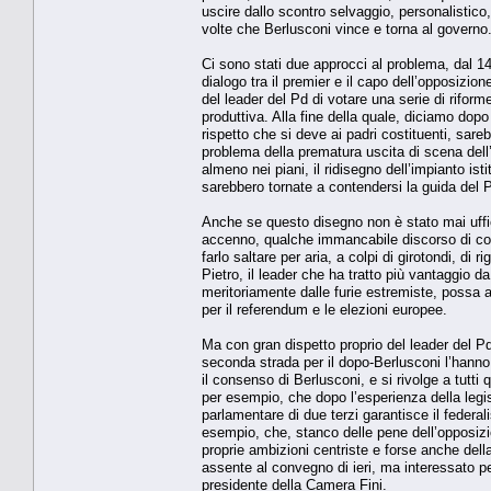
uscire dallo scontro selvaggio, personalistico
volte che Berlusconi vince e torna al governo.
Ci sono stati due approcci al problema, dal 14 a
dialogo tra il premier e il capo dell’opposizio
del leader del Pd di votare una serie di rifor
produttiva. Alla fine della quale, diciamo dop
rispetto che si deve ai padri costituenti, sare
problema della prematura uscita di scena del
almeno nei piani, il ridisegno dell’impianto ist
sarebbero tornate a contendersi la guida del 
Anche se questo disegno non è stato mai uffic
accenno, qualche immancabile discorso di corri
farlo saltare per aria, a colpi di girotondi, di 
Pietro, il leader che ha tratto più vantaggio d
meritoriamente dalle furie estremiste, possa 
per il referendum e le elezioni europee.
Ma con gran dispetto proprio del leader del Pd, 
seconda strada per il dopo-Berlusconi l’hanno
il consenso di Berlusconi, e si rivolge a tutt
per esempio, che dopo l’esperienza della leg
parlamentare di due terzi garantisce il federa
esempio, che, stanco delle pene dell’opposizio
proprie ambizioni centriste e forse anche della
assente al convegno di ieri, ma interessato pe
presidente della Camera Fini.