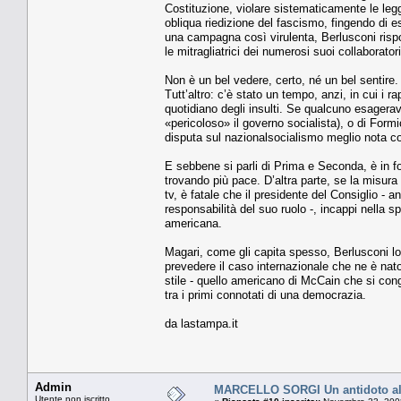
Costituzione, violare sistematicamente le legg
obliqua riedizione del fascismo, fingendo di 
una campagna così virulenta, Berlusconi risp
le mitragliatrici dei numerosi suoi collaboratori
Non è un bel vedere, certo, né un bel sentire.
Tutt’altro: c’è stato un tempo, anzi, in cui i 
quotidiano degli insulti. Se qualcuno esagerav
«pericoloso» il governo socialista), o di Formi
disputa sul nazionalsocialismo meglio nota co
E sebbene si parli di Prima e Seconda, è in 
trovando più pace. D’altra parte, se la misura 
tv, è fatale che il presidente del Consiglio -
responsabilità del suo ruolo -, incappi nella s
americana.
Magari, come gli capita spesso, Berlusconi l
prevedere il caso internazionale che ne è nat
stile - quello americano di McCain che si con
tra i primi connotati di una democrazia.
da lastampa.it
Admin
MARCELLO SORGI Un antidoto all
Utente non iscritto