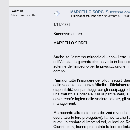
Admin
MARCELLO SORGI Successo am
Utente non iscritto
«
Risposta #8 inserito::
Novembre 01, 2008
1/11/2008
Successo amaro
MARCELLO SORGI
Anche se l’estremo miracolo di «san» Letta, i
dell’Alitalia, la giornata che ha visto in fors
solenne dell’impegno per la privatizzazione, m
campo.
Prima di tutto l’insorgere dei piloti, seguiti da
dalla vecchia alla nuova Alitalia. Ufficialmente 
disponibilità dei parcheggi per gli equipaggi, 
una trattativa sindacale. Ma la partita vera, 
dove, com’è logico nelle società private, gli st
management.
Ma accanto alla resistenza dei veri e vecchi pa
esercitare le loro prerogative), la novità che 
nuovi, la cordata di imprenditori, guidati da 
Gianni Letta, hanno presentato la loro «offer