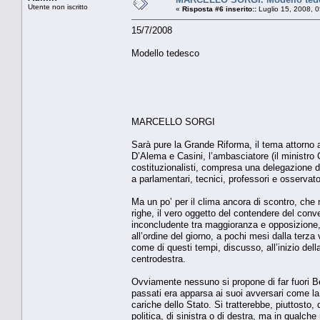
Utente non iscritto
«
Risposta #6 inserito::
Luglio 15, 2008, 
15/7/2008
Modello tedesco
MARCELLO SORGI
Sarà pure la Grande Riforma, il tema attorno
D’Alema e Casini, l’ambasciatore (il ministro 
costituzionalisti, compresa una delegazione de
a parlamentari, tecnici, professori e osservato
Ma un po’ per il clima ancora di scontro, che no
righe, il vero oggetto del contendere del conv
inconcludente tra maggioranza e opposizione,
all’ordine del giorno, a pochi mesi dalla terza 
come di questi tempi, discusso, all’inizio dell
centrodestra.
Ovviamente nessuno si propone di far fuori Be
passati era apparsa ai suoi avversari come la 
cariche dello Stato. Si tratterebbe, piuttosto, 
politica, di sinistra o di destra, ma in qualch