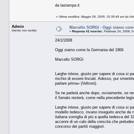
da lastampa.it
«
Ultima modifica: Maggio 09, 2009, 10:39:49 am da Ad
Admin
Marcello SORGI - Oggi siamo come
Utente non iscritto
«
Risposta #2 inserito::
Febbraio 24, 2008, 0
24/2/2008
Oggi siamo come la Germania del 1966
Marcello SORGI
Larghe intese, giusto per sapere di cosa si pa
rischio di essere linciati. Adesso, pur smenti
parlare prima» (Veltroni).
Se ne parlerà anche dopo, ovviamente, se nessu
il Senato resterà, come nella precedente legisl
Larghe intese, giusto per sapere di cosa si pa
modello tedesco, invano inseguito anche da noi
italiana somiglia di più a quella tedesca del 
accenni di un calo della crescita che preludeva
concorso dei partiti maggiori.