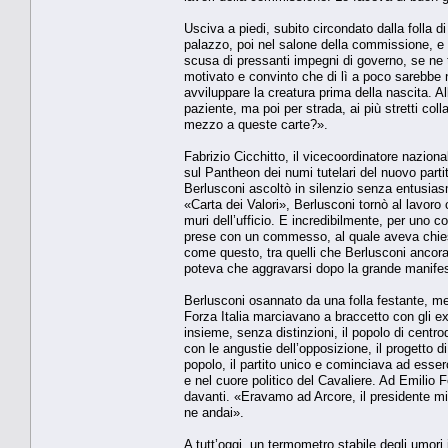
Usciva a piedi, subito circondato dalla folla d
palazzo, poi nel salone della commissione, e s
scusa di pressanti impegni di governo, se ne to
motivato e convinto che di lì a poco sarebbe nat
avviluppare la creatura prima della nascita. A
paziente, ma poi per strada, ai più stretti col
mezzo a queste carte?».
Fabrizio Cicchitto, il vicecoordinatore naziona
sul Pantheon dei numi tutelari del nuovo parti
Berlusconi ascoltò in silenzio senza entusiasm
«Carta dei Valori», Berlusconi tornò al lavoro
muri dell’ufficio. E incredibilmente, per uno c
prese con un commesso, al quale aveva chiest
come questo, tra quelli che Berlusconi ancor
poteva che aggravarsi dopo la grande manifes
Berlusconi osannato da una folla festante, me
Forza Italia marciavano a braccetto con gli ex
insieme, senza distinzioni, il popolo di centro
con le angustie dell’opposizione, il progetto d
popolo, il partito unico e cominciava ad esserc
e nel cuore politico del Cavaliere. Ad Emilio F
davanti. «Eravamo ad Arcore, il presidente mi f
ne andai».
A tutt’oggi, un termometro stabile degli umori