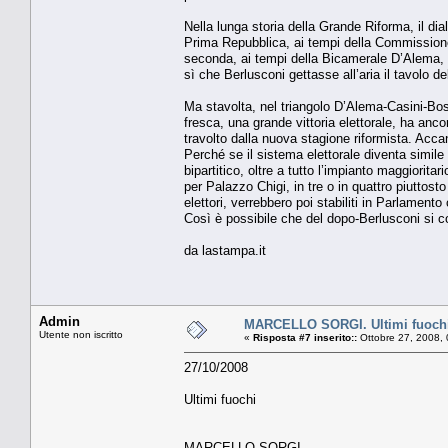
Nella lunga storia della Grande Riforma, il di
Prima Repubblica, ai tempi della Commissione 
seconda, ai tempi della Bicamerale D’Alema, Pro
sì che Berlusconi gettasse all’aria il tavolo de
Ma stavolta, nel triangolo D’Alema-Casini-Boss
fresca, una grande vittoria elettorale, ha anco
travolto dalla nuova stagione riformista. Acca
Perché se il sistema elettorale diventa simile a
bipartitico, oltre a tutto l’impianto maggiorit
per Palazzo Chigi, in tre o in quattro piuttosto
elettori, verrebbero poi stabiliti in Parlamen
Così è possibile che del dopo-Berlusconi si co
da lastampa.it
Admin
MARCELLO SORGI. Ultimi fuoch
Utente non iscritto
«
Risposta #7 inserito::
Ottobre 27, 2008,
27/10/2008
Ultimi fuochi
MARCELLO SORGI