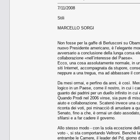
7/11/2008
Stili
MARCELLO SORGI
Non fosse per la gaffe di Berlusconi su Obama 
nuovo Presidente americano, è l’elegante modo 
avversario a conclusione della lunga corsa ele
collaborazione «nell’interesse del Paese».
Ecco, una cosa assolutamente normale, in una
siti Internet, accompagnata da stupore, consen
neppure a una tregua, ma ad abbassare il cons
Da mesi ormai, e perfino da anni, è così. Mera
logico in un Paese, come il nostro, in cui i ca
guanto dei padrini per un duello infinito in cu
Quando Prodi nel 2006 vinse, sia pure di misur
aiuto e collaborazione. Scatenò invece una cam
riconta dei voti, poi minacciò di arruolare a 
Senato, fino a che, è ormai un dato assodato, 
sfilarsi e a far cadere il governo.
Allo stesso modo - con la sola eccezione della 
voto -, si sta comportando Veltroni. Benché la
entrambe le Camere, il leader del Pd, giorno 