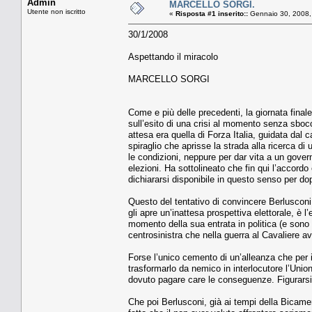
Admin
MARCELLO SORGI.
Utente non iscritto
«
Risposta #1 inserito::
Gennaio 30, 2008,
30/1/2008
Aspettando il miracolo
MARCELLO SORGI
Come e più delle precedenti, la giornata final
sull’esito di una crisi al momento senza sbocc
attesa era quella di Forza Italia, guidata dal
spiraglio che aprisse la strada alla ricerca d
le condizioni, neppure per dar vita a un gove
elezioni. Ha sottolineato che fin qui l’accord
dichiararsi disponibile in questo senso per dop
Questo del tentativo di convincere Berlusconi 
gli apre un’inattesa prospettiva elettorale, è 
momento della sua entrata in politica (e sono 
centrosinistra che nella guerra al Cavaliere 
Forse l’unico cemento di un’alleanza che per il
trasformarlo da nemico in interlocutore l’Uni
dovuto pagare care le conseguenze. Figurarsi, 
Che poi Berlusconi, già ai tempi della Bicamera