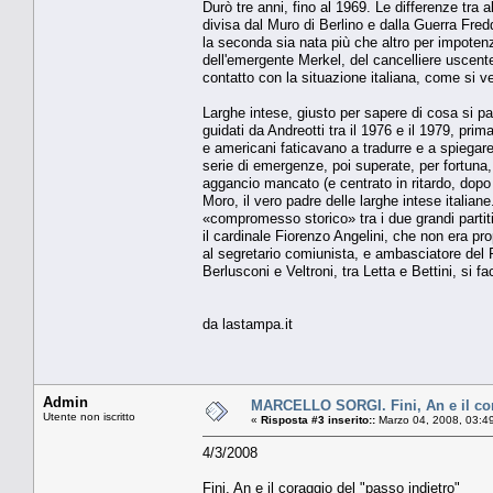
Durò tre anni, fino al 1969. Le differenze tra
divisa dal Muro di Berlino e dalla Guerra Fre
la seconda sia nata più che altro per impotenza
dell'emergente Merkel, del cancelliere uscent
contatto con la situazione italiana, come si v
Larghe intese, giusto per sapere di cosa si parl
guidati da Andreotti tra il 1976 e il 1979, pri
e americani faticavano a tradurre e a spiegare),
serie di emergenze, poi superate, per fortuna,
aggancio mancato (e centrato in ritardo, dopo
Moro, il vero padre delle larghe intese italiane.
«compromesso storico» tra i due grandi partiti,
il cardinale Fiorenzo Angelini, che non era pro
al segretario comiunista, e ambasciatore del 
Berlusconi e Veltroni, tra Letta e Bettini, si f
da lastampa.it
Admin
MARCELLO SORGI. Fini, An e il cor
Utente non iscritto
«
Risposta #3 inserito::
Marzo 04, 2008, 03:4
4/3/2008
Fini, An e il coraggio del "passo indietro"