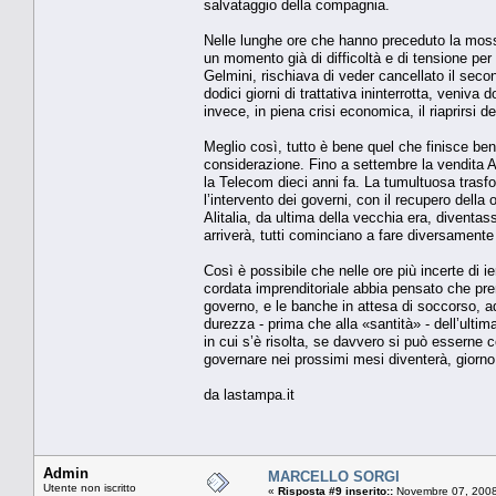
salvataggio della compagnia.
Nelle lunghe ore che hanno preceduto la mossa
un momento già di difficoltà e di tensione per 
Gelmini, rischiava di veder cancellato il sec
dodici giorni di trattativa ininterrotta, veni
invece, in piena crisi economica, il riaprirsi
Meglio così, tutto è bene quel che finisce be
considerazione. Fino a settembre la vendita Al
la Telecom dieci anni fa. La tumultuosa trasf
l’intervento dei governi, con il recupero della o
Alitalia, da ultima della vecchia era, diventas
arriverà, tutti cominciano a fare diversamente 
Così è possibile che nelle ore più incerte di ier
cordata imprenditoriale abbia pensato che pren
governo, e le banche in attesa di soccorso, a
durezza - prima che alla «santità» - dell’ulti
in cui s’è risolta, se davvero si può esserne c
governare nei prossimi mesi diventerà, giorno 
da lastampa.it
Admin
MARCELLO SORGI
Utente non iscritto
«
Risposta #9 inserito::
Novembre 07, 2008