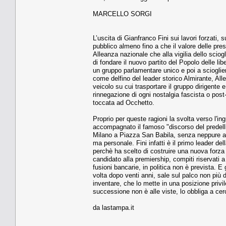
MARCELLO SORGI
L’uscita di Gianfranco Fini sui lavori forzati,
pubblico almeno fino a che il valore delle prest
Alleanza nazionale che alla vigilia dello scio
di fondare il nuovo partito del Popolo delle lib
un gruppo parlamentare unico e poi a scioglier
come delfino del leader storico Almirante, Alle
veicolo su cui trasportare il gruppo dirigente e
rinnegazione di ogni nostalgia fascista o post-
toccata ad Occhetto.
Proprio per queste ragioni la svolta verso l'i
accompagnato il famoso "discorso del predelli
Milano a Piazza San Babila, senza neppure avver
ma personale. Fini infatti è il primo leader d
perchè ha scelto di costruire una nuova forza p
candidato alla premiership, compiti riservati 
fusioni bancarie, in politica non è prevista. E
volta dopo venti anni, sale sul palco non più
inventare, che lo mette in una posizione priv
successione non è alle viste, lo obbliga a ce
da lastampa.it