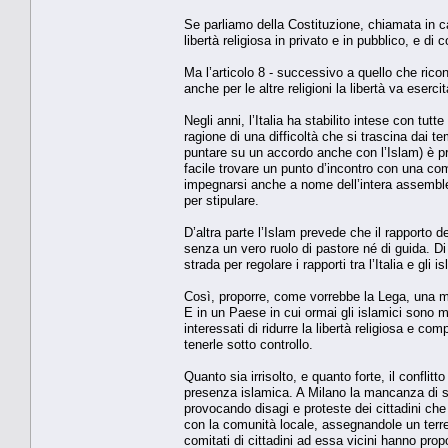
Se parliamo della Costituzione, chiamata in cau
libertà religiosa in privato e in pubblico, e di
Ma l’articolo 8 - successivo a quello che ricon
anche per le altre religioni la libertà va esercit
Negli anni, l’Italia ha stabilito intese con tutte
ragione di una difficoltà che si trascina dai 
puntare su un accordo anche con l’Islam) è pr
facile trovare un punto d’incontro con una com
impegnarsi anche a nome dell’intera assemble
per stipulare.
D’altra parte l’Islam prevede che il rapporto de
senza un vero ruolo di pastore né di guida. Di 
strada per regolare i rapporti tra l’Italia e gli
Così, proporre, come vorrebbe la Lega, una mo
E in un Paese in cui ormai gli islamici sono mi
interessati di ridurre la libertà religiosa e co
tenerle sotto controllo.
Quanto sia irrisolto, e quanto forte, il conflit
presenza islamica. A Milano la mancanza di spa
provocando disagi e proteste dei cittadini che
con la comunità locale, assegnandole un ter
comitati di cittadini ad essa vicini hanno pro