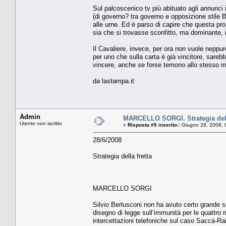
Sul palcoscenico tv più abituato agli annunci i
(di governo? tra governo e opposizione stile B
alle urne. Ed è parso di capire che questa pro
sia che si trovasse sconfitto, ma dominante, 
Il Cavaliere, invece, per ora non vuole neppur
per uno che sulla carta è già vincitore, sareb
vincere, anche se forse temono allo stesso mo
da lastampa.it
Admin
MARCELLO SORGI. Strategia dell
Utente non iscritto
«
Risposta #5 inserito::
Giugno 28, 2008, 
28/6/2008
Strategia della fretta
MARCELLO SORGI
Silvio Berlusconi non ha avuto certo grande sens
disegno di legge sull’immunità per le quattro m
intercettazioni telefoniche sul caso Saccà-Rai