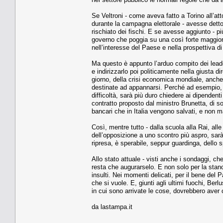
Se Veltroni - come aveva fatto a Torino all’a
durante la campagna elettorale - avesse dett
rischiato dei fischi. E se avesse aggiunto - 
governo che poggia su una così forte maggiora
nell’interesse del Paese e nella prospettiva d
Ma questo è appunto l’arduo compito dei leader
e indirizzarlo poi politicamente nella giusta di
giorno, della crisi economica mondiale, anche
destinate ad appannarsi. Perché ad esempio, nel
difficoltà, sarà più duro chiedere ai dipendenti 
contratto proposto dal ministro Brunetta, di sopp
bancari che in Italia vengono salvati, e non 
Così, mentre tutto - dalla scuola alla Rai, all
dell’opposizione a uno scontro più aspro, sarà
ripresa, è sperabile, seppur guardinga, dello sp
Allo stato attuale - visti anche i sondaggi, 
resta che augurarselo. E non solo per la sta
insulti. Nei momenti delicati, per il bene del 
che si vuole. E, giunti agli ultimi fuochi, Be
in cui sono arrivate le cose, dovrebbero aver 
da lastampa.it