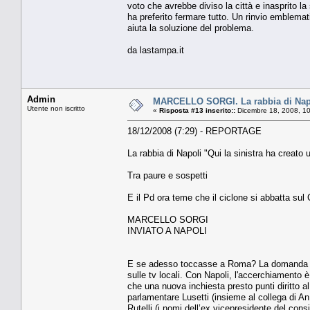
voto che avrebbe diviso la città e inasprito la
ha preferito fermare tutto. Un rinvio emblema
aiuta la soluzione del problema.
da lastampa.it
Admin
MARCELLO SORGI. La rabbia di Napol
Utente non iscritto
«
Risposta #13 inserito::
Dicembre 18, 2008, 1
18/12/2008 (7:29) - REPORTAGE
La rabbia di Napoli "Qui la sinistra ha creato 
Tra paure e sospetti
E il Pd ora teme che il ciclone si abbatta sul
MARCELLO SORGI
INVIATO A NAPOLI
E se adesso toccasse a Roma? La domanda ness
sulle tv locali. Con Napoli, l'accerchiamento è
che una nuova inchiesta presto punti diritto a
parlamentare Lusetti (insieme al collega di An
Rutelli (i nomi dell’ex vicepresidente del consi