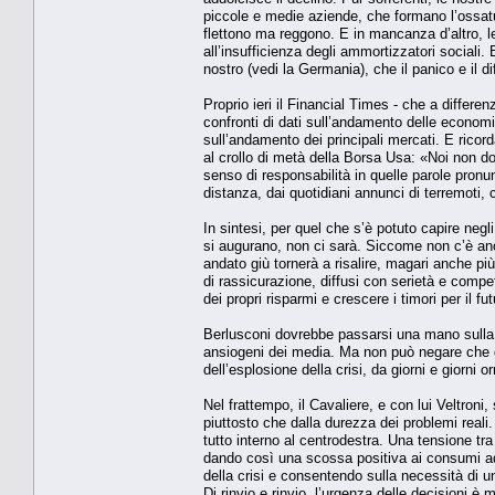
piccole e medie aziende, che formano l’ossatu
flettono ma reggono. E in mancanza d’altro, le 
all’insufficienza degli ammortizzatori sociali.
nostro (vedi la Germania), che il panico e il d
Proprio ieri il Financial Times - che a differenz
confronti di dati sull’andamento delle econom
sull’andamento dei principali mercati. E rico
al crollo di metà della Borsa Usa: «Noi non 
senso di responsabilità in quelle parole pronu
distanza, dai quotidiani annunci di terremoti, 
In sintesi, per quel che s’è potuto capire negl
si augurano, non ci sarà. Siccome non c’è anc
andato giù tornerà a risalire, magari anche 
di rassicurazione, diffusi con serietà e compe
dei propri risparmi e crescere i timori per il 
Berlusconi dovrebbe passarsi una mano sulla c
ansiogeni dei media. Ma non può negare che d
dell’esplosione della crisi, da giorni e giorni
Nel frattempo, il Cavaliere, e con lui Veltroni
piuttosto che dalla durezza dei problemi reali. 
tutto interno al centrodestra. Una tensione tra
dando così una scossa positiva ai consumi addo
della crisi e consentendo sulla necessità di un
Di rinvio e rinvio, l’urgenza delle decisioni è