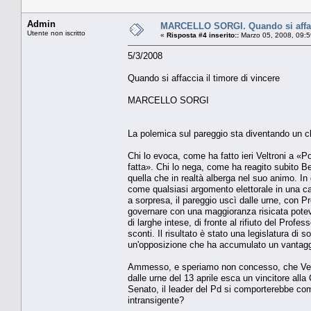
Admin
MARCELLO SORGI. Quando si affacc
Utente non iscritto
«
Risposta #4 inserito::
Marzo 05, 2008, 09:5
5/3/2008
Quando si affaccia il timore di vincere
MARCELLO SORGI
La polemica sul pareggio sta diventando un cla
Chi lo evoca, come ha fatto ieri Veltroni a «P
fatta». Chi lo nega, come ha reagito subito 
quella che in realtà alberga nel suo animo. In g
come qualsiasi argomento elettorale in una ca
a sorpresa, il pareggio uscì dalle urne, con P
governare con una maggioranza risicata potev
di larghe intese, di fronte al rifiuto del Profe
sconti. Il risultato è stato una legislatura di
un'opposizione che ha accumulato un vantaggio 
Ammesso, e speriamo non concesso, che Veltr
dalle urne del 13 aprile esca un vincitore al
Senato, il leader del Pd si comporterebbe com
intransigente?