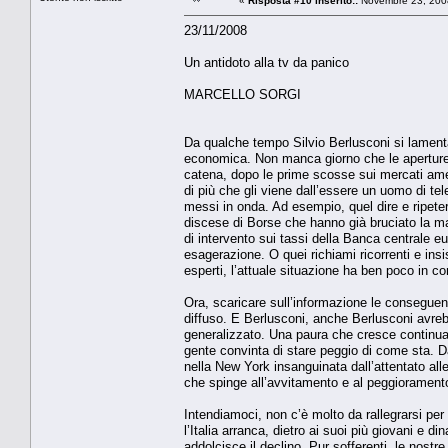
«
Risposta #10 inserito::
Novembre 23, 2008
23/11/2008
Un antidoto alla tv da panico
MARCELLO SORGI
Da qualche tempo Silvio Berlusconi si lamenta
economica. Non manca giorno che le aperture d
catena, dopo le prime scosse sui mercati amer
di più che gli viene dall’essere un uomo di tele
messi in onda. Ad esempio, quel dire e ripeter
discese di Borse che hanno già bruciato la mag
di intervento sui tassi della Banca centrale e
esagerazione. O quei richiami ricorrenti e insis
esperti, l’attuale situazione ha ben poco in c
Ora, scaricare sull’informazione le conseguenz
diffuso. E Berlusconi, anche Berlusconi avreb
generalizzato. Una paura che cresce continuame
gente convinta di stare peggio di come sta. D
nella New York insanguinata dall’attentato all
che spinge all’avvitamento e al peggiorament
Intendiamoci, non c’è molto da rallegrarsi per
l’Italia arranca, dietro ai suoi più giovani e 
addolcisce il declino. Pur sofferenti, le nos