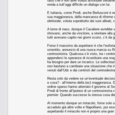
fatto che il non aver voluto affrontare seriamen
renda a tutt’oggi difficile un dialogo con lui.
E tuttavia, come Prodi, anche Berlusconi è red
sua maggioranza, della mancanza di riforme c
elettorale, voluta soprattutto dai suoi alleati,
A lume di naso, dunque il Cavaliere avrebbe u
ritrovarsi, anche da vincitore, a stentare alla 
tutti avevano capito nei giorni scorsi, c’è da
Forse il massimo da aspettarsi è che l’euforia
smentito, annuncio di una nuova marcia su Ro
centrosinistra. Qualcosa s’è visto, tra i centr
appenderci le speranze di ricostituire una m
ha bisogno per dare un incarico. Le sollecitazi
non bastano a cambiare una situazione che incl
venuti dall’Udc e dai centristi del centrodestra
Resta solo da vedere se un’eventuale decisio
e cosa? - all’interno della (ex) maggioranza. Di
ordine sparso hanno atterrato il governo al S
Prodi di fronte all’ipotesi di un centrosinistra 
premier. Quando successe la stessa cosa dieci
Al momento dunque un miracolo, forse solo un 
accaduto già altre volte e Napolitano, pur ess
aspettando il miracolo non è proprio una gran