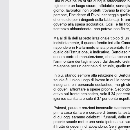
Una nuova paura si sta dunque affacciando nell
figli come un luogo sicuro, affidabile, sorvegl
giorno, lavoratori non protetti trovano la mor
persone, l’incidente di Rivoli riecheggia quell
di omicidio per i dirigenti della fabbrica). E a
governo alla spesa scolastica. Così, è fin tro
sostanza abbandonata, non poteva non finire, 
Ma al di là dell’aspetto irrazionale tipico d
indistintamente, il quadro fornito ieri alla Ca
rispondere in Parlamento si sia presentato il 
quello dell’Istruzione, è indicativo. Bertolaso 
sono a corto di manutenzione, che la spesa nec
l’ammontare dei tagli imposti dal decreto Gelm
malapena per un centinaio di scuole, quelle 
In più, stando sempre alla relazione di Berto
scuola è l’unico luogo di lavoro in cui la nor
insegnanti e il personale scolastico, ma gli st
di doverli affrontare a spese proprie. Secondo 
attiva sul fronte scolastico, solo il 34 per cento 
igienico-sanitaria e solo il 37 per cento rispe
Psicosi, paura e reazioni inconsulte sarebbero 
prima cosa da fare è cercare di tenere la testa 
di cui oggi saranno celebrati i funerali, dall
proprie scuole mette una seria ipoteca sul suo
il frutto di decenni di abbandono. Se il gover