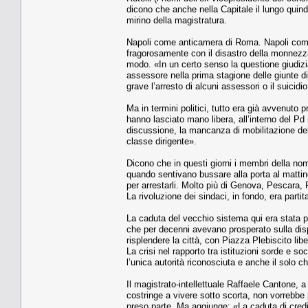
dicono che anche nella Capitale il lungo quind
mirino della magistratura.
Napoli come anticamera di Roma. Napoli come
fragorosamente con il disastro della monnezz
modo. «In un certo senso la questione giudiz
assessore nella prima stagione delle giunte 
grave l’arresto di alcuni assessori o il suicidio
Ma in termini politici, tutto era già avvenuto pr
hanno lasciato mano libera, all’interno del Pd n
discussione, la mancanza di mobilitazione dell
classe dirigente».
Dicono che in questi giorni i membri della nom
quando sentivano bussare alla porta al mattin
per arrestarli. Molto più di Genova, Pescara,
La rivoluzione dei sindaci, in fondo, era partit
La caduta del vecchio sistema qui era stata pi
che per decenni avevano prosperato sulla dis
risplendere la città, con Piazza Plebiscito liber
La crisi nel rapporto tra istituzioni sorde e so
l’unica autorità riconosciuta e anche il solo ch
Il magistrato-intellettuale Raffaele Cantone, 
costringe a vivere sotto scorta, non vorrebbe 
preso parte. Ma aggiunge: «La caduta di credib