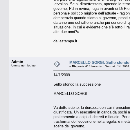
Iervolino. Se si dimettessero, aprendo la stra
governo, Pd in rovina, fuga in avanti di Di Pie
personale politico migliore dell’attuale - ragi
democrazia quando siamo al governo, pronti a c
daranno uno schiaffone anche più sonoro di qu
situazione, in cui è evidente che s’è rotto il 
altri due anni?».
da lastampa.it
Admin
MARCELLO SORGI. Sullo sfondo 
Utente non iscritto
«
Risposta #14 inserito::
Gennaio 14, 2009,
14/1/2009
Sullo sfondo la successione
MARCELLO SORGI
Va detto subito: la durezza con cui il presiden
giustificata. Un esecutivo in carica da pochi
praticamente a colpi di decreti e fiducie. Per
trasformando l’eccezione nella regola, e mett
scelte del governo.