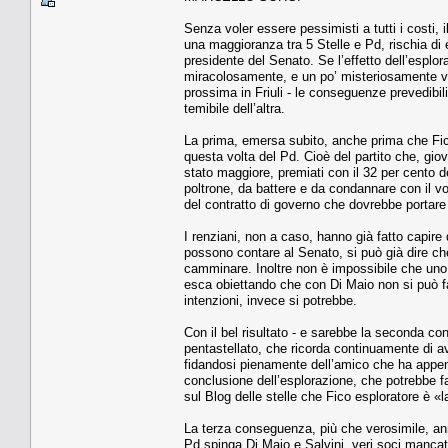
Senza voler essere pessimisti a tutti i costi, 
una maggioranza tra 5 Stelle e Pd, rischia d
presidente del Senato. Se l’effetto dell’esplora
miracolosamente, e un po’ misteriosamente vint
prossima in Friuli - le conseguenze prevedibili
temibile dell’altra.
La prima, emersa subito, anche prima che Fico
questa volta del Pd. Cioè del partito che, giov
stato maggiore, premiati con il 32 per cento de
poltrone, da battere e da condannare con il 
del contratto di governo che dovrebbe portare
I renziani, non a caso, hanno già fatto capire 
possono contare al Senato, si può già dire 
camminare. Inoltre non è impossibile che uno d
esca obiettando che con Di Maio non si può fa
intenzioni, invece si potrebbe.
Con il bel risultato - e sarebbe la seconda co
pentastellato, che ricorda continuamente di av
fidandosi pienamente dell’amico che ha appen
conclusione dell’esplorazione, che potrebbe f
sul Blog delle stelle che Fico esploratore è «
La terza conseguenza, più che verosimile, annun
Pd spinga Di Maio e Salvini, veri soci mancati