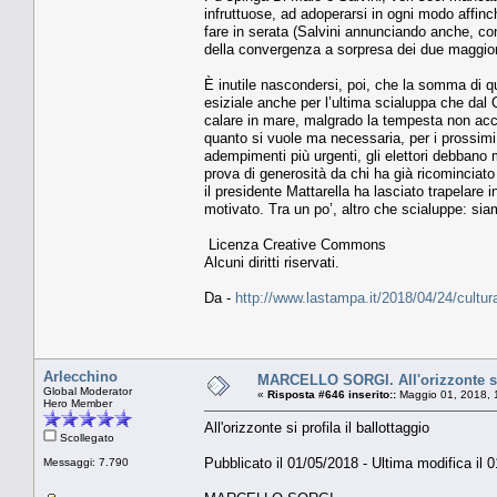
infruttuose, ad adoperarsi in ogni modo affinc
fare in serata (Salvini annunciando anche, con
della convergenza a sorpresa dei due maggiori 
È inutile nascondersi, poi, che la somma di q
esiziale anche per l’ultima scialuppa che dal Q
calare in mare, malgrado la tempesta non acce
quanto si vuole ma necessaria, per i prossimi me
adempimenti più urgenti, gli elettori debbano
prova di generosità da chi ha già ricominciat
il presidente Mattarella ha lasciato trapelare in
motivato. Tra un po’, altro che scialuppe: siam
Licenza Creative Commons
Alcuni diritti riservati.
Da -
http://www.lastampa.it/2018/04/24/cultu
Arlecchino
MARCELLO SORGI. All'orizzonte si p
Global Moderator
«
Risposta #646 inserito::
Maggio 01, 2018, 
Hero Member
All'orizzonte si profila il ballottaggio
Scollegato
Pubblicato il 01/05/2018 - Ultima modifica il 
Messaggi: 7.790