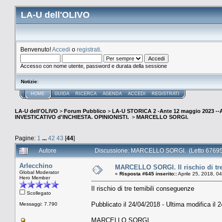
LA-U dell'OLIVO
Benvenuto!
Accedi
o
registrati
.
Accesso con nome utente, password e durata della sessione
Notizie
:
HOME
GUIDA
RICERCA
AGENDA
ACCEDI
REGISTRATI
LA-U dell'OLIVO
>
Forum Pubblico
>
LA-U STORICA 2 -Ante 12 maggio 2023 
INVESTICATIVO d'INCHIESTA. OPINIONISTI.
>
MARCELLO SORGI.
Pagine:
1
...
42
43
[
44
]
Autore
Discussione: MARCELLO SORGI. (Letto 676950
Arlecchino
MARCELLO SORGI. Il rischio di tr
Global Moderator
«
Risposta #645 inserito::
Aprile 25, 2018, 0
Hero Member
Il rischio di tre temibili conseguenze
Scollegato
Pubblicato il 24/04/2018 - Ultima modifica il 
Messaggi: 7.790
MARCELLO SORGI