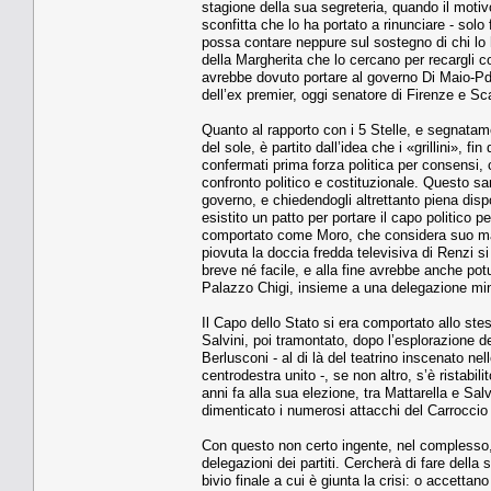
stagione della sua segreteria, quando il motivo
sconfitta che lo ha portato a rinunciare - so
possa contare neppure sul sostegno di chi lo h
della Margherita che lo cercano per recargli 
avrebbe dovuto portare al governo Di Maio-Pd
dell’ex premier, oggi senatore di Firenze e Sc
Quanto al rapporto con i 5 Stelle, e segnatame
del sole, è partito dall’idea che i «grillini», f
confermati prima forza politica per consensi, c
confronto politico e costituzionale. Questo sar
governo, e chiedendogli altrettanto piena disp
esistito un patto per portare il capo politico p
comportato come Moro, che considera suo maest
piovuta la doccia fredda televisiva di Renzi s
breve né facile, e alla fine avrebbe anche po
Palazzo Chigi, insieme a una delegazione minis
Il Capo dello Stato si era comportato allo st
Salvini, poi tramontato, dopo l’esplorazione de
Berlusconi - al di là del teatrino inscenato nel
centrodestra unito -, se non altro, s’è ristab
anni fa alla sua elezione, tra Mattarella e Salv
dimenticato i numerosi attacchi del Carroccio 
Con questo non certo ingente, nel complesso, p
delegazioni dei partiti. Cercherà di fare della 
bivio finale a cui è giunta la crisi: o accet