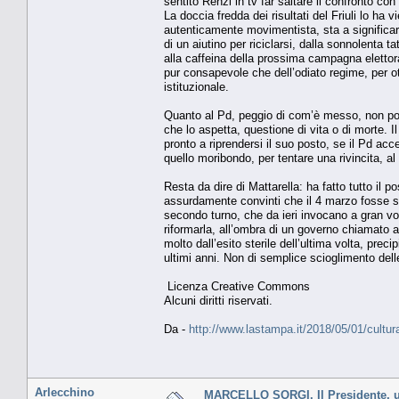
sentito Renzi in tv far saltare il confronto con
La doccia fredda dei risultati del Friuli lo ha v
autenticamente movimentista, sta a significa
di un aiutino per riciclarsi, dalla sonnolenta 
alla caffeina della prossima campagna elettoral
pur consapevole che dell’odiato regime, per o
istituzionale.
Quanto al Pd, peggio di com’è messo, non potr
che lo aspetta, questione di vita o di morte. I
pronto a riprendersi il suo posto, se il Pd acc
quello moribondo, per tentare una rivincita, 
Resta da dire di Mattarella: ha fatto tutto il p
assurdamente convinti che il 4 marzo fosse sol
secondo turno, che da ieri invocano a gran voc
riformarla, all’ombra di un governo chiamato a s
molto dall’esito sterile dell’ultima volta, prec
ultimi anni. Non di semplice scioglimento dell
Licenza Creative Commons
Alcuni diritti riservati.
Da -
http://www.lastampa.it/2018/05/01/cultur
Arlecchino
MARCELLO SORGI. Il Presidente, u