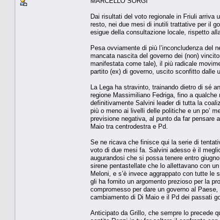
MARCELLO SORGI
Dai risultati del voto regionale in Friuli arriv
resto, nei due mesi di inutili trattative per 
esigue della consultazione locale, rispetto al
Pesa ovviamente di più l’inconcludenza del nego
mancata nascita del governo dei (non) vincitor
manifestata come tale), il più radicale movime
partito (ex) di governo, uscito sconfitto dalle 
La Lega ha stravinto, trainando dietro di sé anc
regione Massimiliano Fedriga, fino a qualche
definitivamente Salvini leader di tutta la coali
più o meno ai livelli delle politiche e un po’ m
previsione negativa, al punto da far pensare a
Maio tra centrodestra e Pd.
Se ne ricava che finisce qui la serie di tentat
voto di due mesi fa. Salvini adesso è il meglio
augurandosi che si possa tenere entro giugno, 
sirene pentastellate che lo allettavano con un
Meloni, e s’è invece aggrappato con tutte le su
gli ha fornito un argomento prezioso per la 
compromesso per dare un governo al Paese, ma
cambiamento di Di Maio e il Pd dei passati gov
Anticipato da Grillo, che sempre lo precede qu