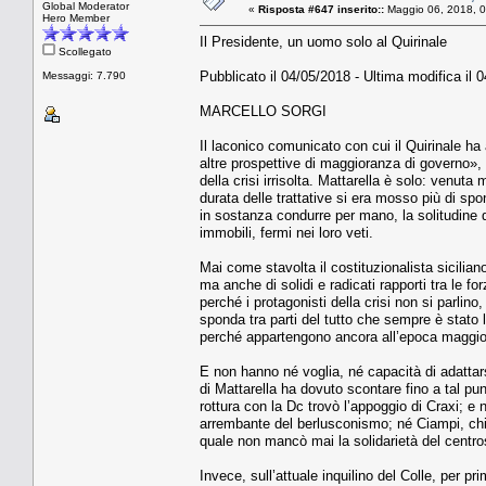
Global Moderator
«
Risposta #647 inserito::
Maggio 06, 2018, 0
Hero Member
Il Presidente, un uomo solo al Quirinale
Scollegato
Pubblicato il 04/05/2018 - Ultima modifica il 
Messaggi: 7.790
MARCELLO SORGI
Il laconico comunicato con cui il Quirinale ha 
altre prospettive di maggioranza di governo»,
della crisi irrisolta. Mattarella è solo: venut
durata delle trattative si era mosso più di sp
in sostanza condurre per mano, la solitudine de
immobili, fermi nei loro veti.
Mai come stavolta il costituzionalista siciliano
ma anche di solidi e radicati rapporti tra le fo
perché i protagonisti della crisi non si parli
sponda tra parti del tutto che sempre è stato 
perché appartengono ancora all’epoca maggiori
E non hanno né voglia, né capacità di adattar
di Mattarella ha dovuto scontare fino a tal pun
rottura con la Dc trovò l’appoggio di Craxi; e 
arrembante del berlusconismo; né Ciampi, chiam
quale non mancò mai la solidarietà del centros
Invece, sull’attuale inquilino del Colle, per pr