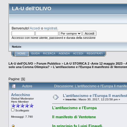
LA-U dell'OLIVO
Benvenuto!
Accedi
o
registrati
.
Accesso con nome utente, password e durata della sessione
Notizie
:
HOME
GUIDA
RICERCA
AGENDA
ACCEDI
REGISTRATI
LA-U dell'OLIVO
>
Forum Pubblico
>
LA-U STORICA 2 -Ante 12 maggio 2023 
solo una Corona Olimpica?
>
L'antifascismo e l'Europa Il manifesto di Ventotene
Pagine: [
1
]
Autore
Discussione: L'antifascismo e l'Europa Il manifes
Arlecchino
L'antifascismo e l'Europa Il manifest
Global Moderator
«
inserito::
Marzo 30, 2017, 12:23:58 pm »
Hero Member
L'antifascismo e l'Europa
Scollegato
Il manifesto di Ventotene
Messaggi: 7.790
In principio fu Luigi Einaudi.