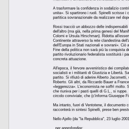
A trasformare la confidenza in sodalizio contri
unita». Si spartirono i ruoli. Spinelli scrisse i
partitica sovranazionale da realizzare nel dop
Rossi tracciò un abbozzo delle indispensabili
dell'altro (ma già, nella prima genesi del Ma
Colorni e Ursula Hirschman). Ridotta all'esse
Continente attraverso la rete clandestina dell
dell'Europa in Stati nazionali e sovrani». Ciò av
Fine della politica non sarà più la conquista 
partito rivoluzionario federalista sostituirà i
concreta attuazione.
All'epoca, il fervore avveniristico dei compilat
socialisti e i militanti di Giustizia e Libertà.
partito. Si rifiutò di aderire Alberto Jacometti,
Roberto. Gli altri, da Riccardo Bauer a Fran
«leggerezza». L'economista ne soffrì molto. S'
che riuniva per i pasti quelli di G.L., si rupp
circolo conviviale, che (c'informa Giuseppe F
Ma intanto, fuori di Ventotene, il documento com
racconterà in sintesi Spinelli, prese ben prest
Nello Ajello (da "la Repubblica", 23 luglio 200
per approfondire: