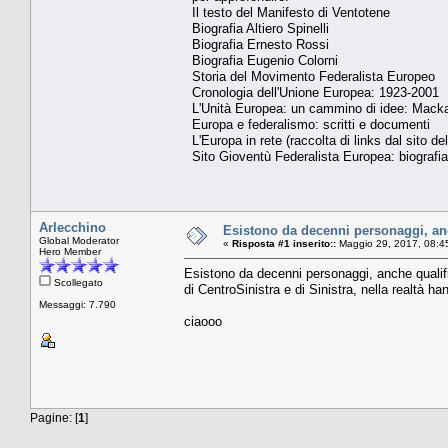
Il testo del Manifesto di Ventotene
Biografia Altiero Spinelli
Biografia Ernesto Rossi
Biografia Eugenio Colorni
Storia del Movimento Federalista Europeo
Cronologia dell'Unione Europea: 1923-2001
L'Unità Europea: un cammino di idee: Mackay
Europa e federalismo: scritti e documenti
L'Europa in rete (raccolta di links dal sito del
Sito Gioventù Federalista Europea: biografia 
Arlecchino
Esistono da decenni personaggi, anch
Global Moderator
«
Risposta #1 inserito::
Maggio 29, 2017, 08:4
Hero Member
Esistono da decenni personaggi, anche qualific
Scollegato
di CentroSinistra e di Sinistra, nella realtà h
Messaggi: 7.790
ciaooo
Pagine: [
1
]