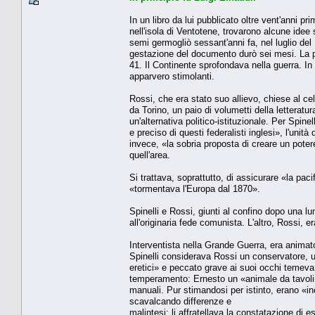
In un libro da lui pubblicato oltre vent'anni pr
nell'isola di Ventotene, trovarono alcune ide
semi germogliò sessant'anni fa, nel luglio del 
gestazione del documento durò sei mesi. La pri
41. Il Continente sprofondava nella guerra. In 
apparvero stimolanti.
Rossi, che era stato suo allievo, chiese al cel
da Torino, un paio di volumetti della letteratur
un'alternativa politico-istituzionale. Per Spine
e preciso di questi federalisti inglesi», l'un
invece, «la sobria proposta di creare un pot
quell'area.
Si trattava, soprattutto, di assicurare «la pac
«tormentava l'Europa dal 1870».
Spinelli e Rossi, giunti al confino dopo una lu
all'originaria fede comunista. L'altro, Rossi, e
Interventista nella Grande Guerra, era animato 
Spinelli considerava Rossi un conservatore, un
eretici» e peccato grave ai suoi occhi temeva 
temperamento: Ernesto un «animale da tavolino»
manuali. Pur stimandosi per istinto, erano «i
scavalcando differenze e
malintesi: li affratellava la constatazione di 