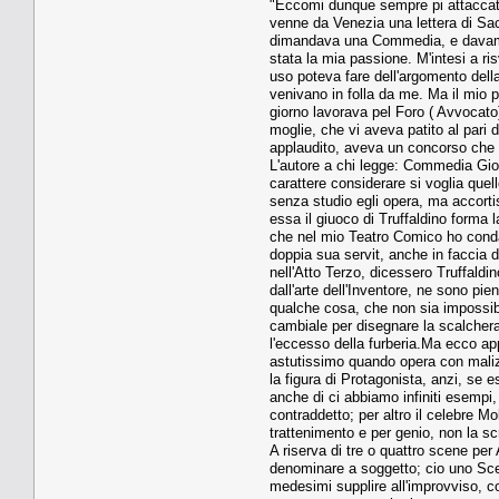
"Eccomi dunque sempre pi attaccato
venne da Venezia una lettera di Sacc
dimandava una Commedia, e davami a
stata la mia passione. M'intesi a ris
uso poteva fare dell'argomento della
venivano in folla da me. Ma il mio p
giorno lavorava pel Foro ( Avvocato
moglie, che vi aveva patito al pari 
applaudito, aveva un concorso che
L'autore a chi legge: Commedia Gioc
carattere considerare si voglia que
senza studio egli opera, ma accortis
essa il giuoco di Truffaldino forma 
che nel mio Teatro Comico ho conda
doppia sua servit, anche in faccia 
nell'Atto Terzo, dicessero Truffaldi
dall'arte dell'Inventore, ne sono 
qualche cosa, che non sia impossibil
cambiale per disegnare la scalchera
l'eccesso della furberia.Ma ecco ap
astutissimo quando opera con malizi
la figura di Protagonista, anzi, se
anche di ci abbiamo infiniti esempi
contraddetto; per altro il celebre M
trattenimento e per genio, non la sc
A riserva di tre o quattro scene per
denominare a soggetto; cio uno Scenar
medesimi supplire all'improvviso, co