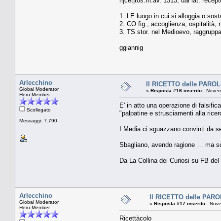
ri|cèt|tos.m.av. 1313; dal lat. recep
1. LE luogo in cui si alloggia o sos
2. CO fig., accoglienza, ospitalità, r
3. TS stor. nel Medioevo, raggruppame
ggiannig
Arlecchino
Il RICETTO delle PAROLE
Global Moderator
«
Risposta #16 inserito::
Novemb
Hero Member
E' in atto una operazione di falsifi
Scollegato
"palpatine e strusciamenti alla rice
Messaggi: 7.790
I Media ci sguazzano convinti da se
Sbagliano, avendo ragione … ma sol
Da La Collina dei Curiosi su FB de
Arlecchino
Il RICETTO delle PAROL
Global Moderator
«
Risposta #17 inserito::
Nove
Hero Member
Ricettàcolo