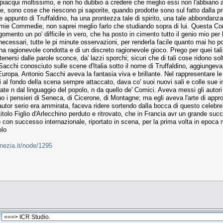
acqui moltissimo, e non ho dubbio a credere che meglio essi non l'abbiano all'
zze, sono cose che riescono pi saporite, quando prodotte sono sul fatto dalla pr
me appunto di Truffaldino, ha una prontezza tale di spirito, una tale abbondanza
e mie Commedie, non saprei meglio farlo che studiando sopra di lui. Questa C
ento un po' difficile in vero, che ha posto in cimento tutto il genio mio per la
 necessari, tutte le pi minute osservazioni, per renderla facile quanto mai ho po
na ragionevole condotta e di un discreto ragionevole gioco. Prego per quei tal
nersi dalle parole sconce, da' lazzi sporchi; sicuri che di tali cose ridono solt
acchi conosciuto sulle scene d'Italia sotto il nome di Truffaldino, aggiungeva a
Europa. Antonio Sacchi aveva la fantasia viva e brillante. Nel rappresentare le 
l fondo della scena sempre attaccato, dava co' suoi nuovi sali e colle sue ina
rate n dal linguaggio del popolo, n da quello de' Comici. Aveva messi gli autori d
i pensieri di Seneca, di Cicerone, di Montagne; ma egli aveva l'arte di approp
utor serio era ammirata, faceva ridere sortendo dalla bocca di questo celebre 
tolo Figlio d'Arlecchino perduto e ritrovato, che in Francia avr un grande succe
to con successo internazionale, riportato in scena, per la prima volta in epoc
olo
nezia.it/node/1295