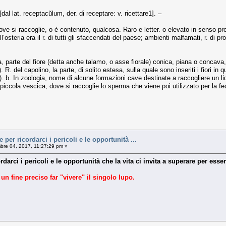
[dal lat. receptacŭlum, der. di receptare: v. ricettare1]. –
e si raccoglie, o è contenuto, qualcosa. Raro e letter. o elevato in senso propri
ll’osteria era il r. di tutti gli sfaccendati del paese; ambienti malfamati, r. di pr
a, parte del fiore (detta anche talamo, o asse fiorale) conica, piana o concava, su
R. del capolino, la parte, di solito estesa, sulla quale sono inseriti i fiori in 
ero). b. In zoologia, nome di alcune formazioni cave destinate a raccogliere un l
 piccola vescica, dove si raccoglie lo sperma che viene poi utilizzato per la feco
 per ricordarci i pericoli e le opportunità ...
bre 04, 2017, 11:27:29 pm »
rdarci i pericoli e le opportunità che la vita ci invita a superare per ess
 un fine preciso far "vivere" il singolo lupo.