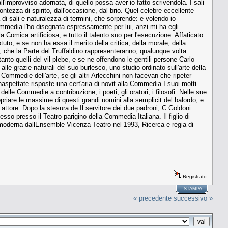
improvviso adornata, di quello possa aver io fatto scrivendola. I sali
ontezza di spirito, dall'occasione, dal brio. Quel celebre eccellente
 di sali e naturalezza di termini, che sorprende: e volendo io
ommedia l'ho disegnata espressamente per lui, anzi mi ha egli
 Comica artificiosa, e tutto il talento suo per l'esecuzione. Affaticato
tuto, e se non ha essa il merito della critica, della morale, della
i, che la Parte del Truffaldino rappresenteranno, qualunque volta
anto quelli del vil plebe, e se ne offendono le gentili persone Carlo
lle grazie naturali del suo burlesco, uno studio ordinato sull'arte della
Commedie dell'arte, se gli altri Arlecchini non facevan che ripeter
spettate risposte una cert'aria di novit alla Commedia I suoi motti
elle Commedie a contribuzione, i poeti, gli oratori, i filosofi. Nelle sue
riare le massime di questi grandi uomini alla semplicit del balordo; e
attore. Dopo la stesura de Il servitore dei due padroni, C.Goldoni
sso presso il Teatro parigino della Commedia Italiana. Il figlio di
a moderna dallEnsemble Vicenza Teatro nel 1993, Ricerca e regia di
Registrato
STAMPA
« precedente
successivo »