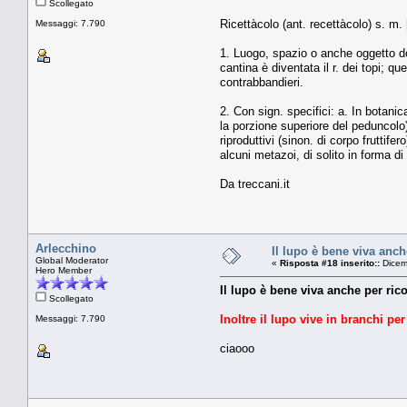
Scollegato
Ricettàcolo (ant. recettàcolo) s. m. 
Messaggi: 7.790
1. Luogo, spazio o anche oggetto dov
cantina è diventata il r. dei topi; que
contrabbandieri.
2. Con sign. specifici: a. In botanic
la porzione superiore del peduncolo). 
riproduttivi (sinon. di corpo fruttif
alcuni metazoi, di solito in forma di
Da treccani.it
Arlecchino
Il lupo è bene viva anche
Global Moderator
«
Risposta #18 inserito::
Dicem
Hero Member
Il lupo è bene viva anche per rico
Scollegato
Inoltre il lupo vive in branchi per
Messaggi: 7.790
ciaooo