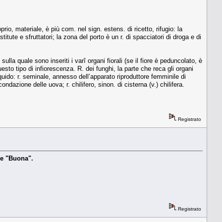
o, materiale, è più com. nel sign. estens. di ricetto, rifugio: la
ostitute e sfruttatori; la zona del porto è un r. di spacciatori di droga e di
lla quale sono inseriti i varî organi fiorali (se il fiore è peduncolato, è
questo tipo di infiorescenza. R. dei funghi, la parte che reca gli organi
iquido: r. seminale, annesso dell’apparato riproduttore femminile di
ndazione delle uova; r. chilifero, sinon. di cisterna (v.) chilifera.
Registrato
ere "Buona".
Registrato