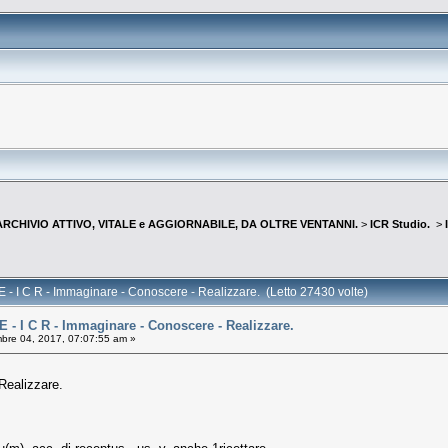
--ARCHIVIO ATTIVO, VITALE e AGGIORNABILE, DA OLTRE VENTANNI.
>
ICR Studio.
>
- I C R - Immaginare - Conoscere - Realizzare. (Letto 27430 volte)
 - I C R - Immaginare - Conoscere - Realizzare.
re 04, 2017, 07:07:55 am »
Realizzare.