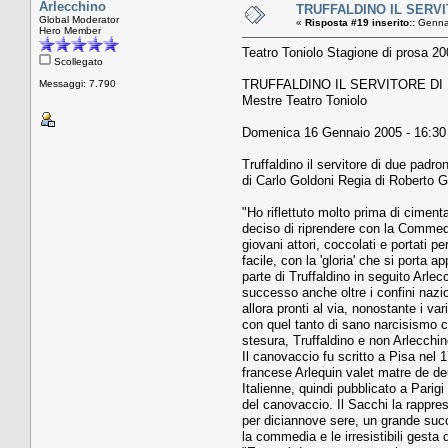
Arlecchino
TRUFFALDINO IL SERV
Global Moderator
«
Risposta #19 inserito::
Gennai
Hero Member
Teatro Toniolo Stagione di prosa 20
Scollegato
TRUFFALDINO IL SERVITORE D
Messaggi: 7.790
Mestre Teatro Toniolo
Domenica 16 Gennaio 2005 - 16:30
Truffaldino il servitore di due padro
di Carlo Goldoni Regia di Roberto 
"Ho riflettuto molto prima di cimen
deciso di riprendere con la Commedi
giovani attori, coccolati e portati 
facile, con la 'gloria' che si porta 
parte di Truffaldino in seguito Arle
successo anche oltre i confini nazion
allora pronti al via, nonostante i va
con quel tanto di sano narcisismo c
stesura, Truffaldino e non Arlecchino.
Il canovaccio fu scritto a Pisa nel 
francese Arlequin valet matre de de
Italienne, quindi pubblicato a Parig
del canovaccio. Il Sacchi la rappre
per diciannove sere, un grande succe
la commedia e le irresistibili gest