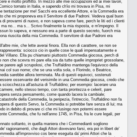
 e molto proffitto. In mezzo alle mie occupazioni ed ai miei lavori,
 Comico tornato in Italia, e sapendo ch'io mi trovava in Pisa, mi
e tentazione per me! Sacchi era eccellente Attore, e la Commedia era
ggetto che mi proponeva era il Servitore di due Padroni. Vedeva qual buon
di provarmi di nuovo, e non sapeva come fare, perch le liti ed i clienti
. ma no... ma s... Scrivo finalmente la mia risposta, e m'impegno. Il
essun lo sapeva, e nessuno era a parte di questo secreto, fuorch mia
uona riuscita della mia Commedia. Il servitore di due Padroni era
ltre mie, che lette averai finora. Ella non di carattere, se non se
 rappresenta: sciocco cio in quelle cose le quali impensatamente e
e del Villano. Ella pu chiamarsi piuttosto Commedia giocosa, perch di
e non che scevra mi pare ella sia da tutte quelle impropriet grossolane,
 parere agli scrupolosi, che Truffaldino mantenga l'equivoco della
mai col suo nome; che se una volta sola, o Florindo, o Beatrice,
mmedia sarebbe allora terminata. Ma di questi equivoci, sostenuti
d'essere osservante del verisimile in una Commedia giocosa, credo che
a sciocchezza all'astuzia di Truffaldino; per esempio: lacerare una
 camere, nello stesso tempo, con tanta prontezza e celerit, pare
 che opera senza pensamento, come quando lacera la cambiale;
astrofe della Commedia, la peripezia, l'intreccio, Truffaldino non fa
 opera di questo Servo, la Commedia si potrebbe fare senza di lui; ma
edo in debito di provare ci che mi lusingo non potermi essere
ente Commedia, che fu nell'anno 1745, in Pisa, fra le cure legali, per
accennato soltanto, in quella maniera che i Commedianti sogliono
e' ragionamenti, che dagli Attori dovevano farsi, era poi in libert de'
Commedia all'improvviso cos bene eseguita da' primi Attori che la