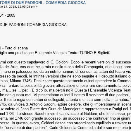
ITORE DI DUE PADRONI - COMMEDIA GIOCOSA
o 14, 2018, 12:05:08 pm »
04 - 2005
I DUE PADRONI COMMEDIA GIOCOSA
ni - Foto di scena
Giglio una produzione Ensemble Vicenza Teatro TURNO E Biglietti
tarmi con questo capolavoro di C. Goldoni. Dopo le recenti versioni di succe
a dellArte, cos com nella mia e nella storia della Compagnia, di cui oggi sono
per mano in palcoscenico da un nutrito numero di 'consumati' attori del teatro 
appresso da secoli, le infinite versioni che ne sono seguite e il debutto italiano
cchino, Milano 1746). Realizzare questo spettacolo quindi riprendere la Commedi
ali, e dare la possibilità giovani attori/allievi di respirare direttamente la pol
ri, ma... se ... per... E dico io, ma perch no?!.Questa l Ensemble Vicenza Teatro
he non guasta mai. Vi presentiamo quindi il nostro Il servitore di due padroni
 Il resto regia con criteri di collegialit, attenta e critica com nella mia natura.
1745, da unidea di Antonio Sacchi, attore celebre, che gi impersonava in scena 
ux valete di Jean Pierre des Ours de Mandajors e rappresentato a Parigi nel 
i nel 1729. Lo stesso Sacchi invio il canovaccio al Goldoni, che lo riscrisse,
senta nel 1746 con grande successo, un successo che continuer fino ai giorni
sso. In questo lavoro, Goldoni riesce con straordinario equilibrio a trovare una
a del "servitore di due padroni". Carlo Goldoni la Commedia dalle sue memorie