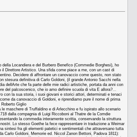
sso della Locandiera e del Burbero Benefico (Commedie Borghesi), ho
 il Direttore Artistico. Una sfida come piace a me, con un cast di
vicentino. Decidere di affrontare un canovaccio come questo, non stato
 con stesura definitiva di Carlo Goldoni, (il grande Antonio Sacchi nella
a dellArte che fa parte delle mie radici artistiche, portata da anni con
vere del palcoscenico, che io amo definire scuola di vita E allora?...
 con la sua storia, i suoi giovani e storici attori, determinati e tenaci
, come da canovaccio di Goldoni, e riprendiamo pure il nome di prima
' Roberto Giglio
le maschere di Truffaldino e di Arlecchino e fu ispirato allo scenario
1718 dalla compagnia di Luigi Riccoboni al Thatre de la Comdie
 presentando la commedia interamente scritta, conservando la struttura
 nostri. Lo stesso Goethe la fece rappresentare in traduzione a Weimar
 sintesi fra gli elementi patetici e sentimentali che attraversano tutta
 (da Carlo Goldoni, Memorie ed. Niccol Zanon Bettoni, Padova 1811):