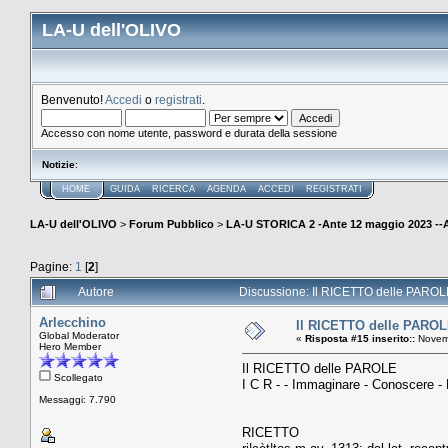
LA-U dell'OLIVO
Benvenuto!
Accedi
o
registrati
.
Accesso con nome utente, password e durata della sessione
Notizie
:
HOME
GUIDA
RICERCA
AGENDA
ACCEDI
REGISTRATI
LA-U dell'OLIVO
>
Forum Pubblico
>
LA-U STORICA 2 -Ante 12 maggio 2023 
Pagine:
1
[
2
]
Autore
Discussione: Il RICETTO delle PAROLE 
Arlecchino
Il RICETTO delle PAROLE
Global Moderator
«
Risposta #15 inserito::
Novemb
Hero Member
Il RICETTO delle PAROLE
Scollegato
I C R - - Immaginare - Conoscere - 
Messaggi: 7.790
RICETTO