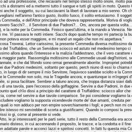
 ad una professione, che recavami nel tempo stesso molto onore, molto piacere
hi a distrarmi ed a mettermi tutto il sangue e tutti gli spiriti in moto. Questo
nche il soggetto, su cui lasciavami la libert di lavorare a mio senno. Oh ch
vegliarsi nell'animo l'antico gusto, ilsolito fuoco, il solito entusiasmo. Il so
 Commedia, e dell'Attor principale che doveva rappresentarla. Moriva di voglia 
overo Sacchi?... il Servitore di due Padroni?... Ors, ancora per questa volta..
), e la notte per la Commedia. Finisco quest'ultima, e la mando a Venezia. N
di me. Vi passava le notti intiere. Sacchi dopo qualche tempo mi partecip la b
 non poteva esser maggiore, e mi mand un regalo che non mi aspettava."
osa Troverai, Lettor carissimo, la presente Commedia diversa moltissimo dall'a
llo del Truffaldino, che un Servidore sciocco ed astuto nel medesimo tempo ci
simo allora quando l'interesse e la malizia l'addestrano, che il vero caratter
la maggior parte. Rassomiglia moltissimo alle Commedie usuali degl'Istrioni, s
nnate, e che dal Mondo sono ormai generalmente aborrite. Impropriet potrebbe
dei due Padroni medesimi, soltanto per questo, perch niuno di essi lo chiama 
no, in luogo di dir sempre il mio Servitore, l'equivoco sarebbe sciolto e la Co
piene le Commedie non solo, ma le Tragedie ancora; e quantunque io m'ingegni 
e, si posa facilitare. Sembrer a taluno ancora, che troppa distanza siavi dall
 di una tavola, pare l'eccesso della goffaggine. Servire a due Padroni, in due
punto quel ch'io dissi a principio del carattere di Truffaldino: sciocco allor
a, come nel servire a due tavole comparisce. Se poi considerar vogliamo la cat
 escludere vogliamo la supposta vicendevole morte de' due amanti, creduta per
, quali io non adduco per non empire soverchiamente i fogli; e perch non mi cr
olire istesso mi servirebbe di scorta a giustificarmi. Quando io composi la pres
rissi io gi, come al presente si vede.
 Atto, le pi interessanti per le parti serie, tutto il resto della Commedia era 
io disteso, in cui accennando il proposito, le tracce, e la condotta e il fine d
n adattate parole e acconci lazzi e spiritosi concetti. In fatti fu questa mia 