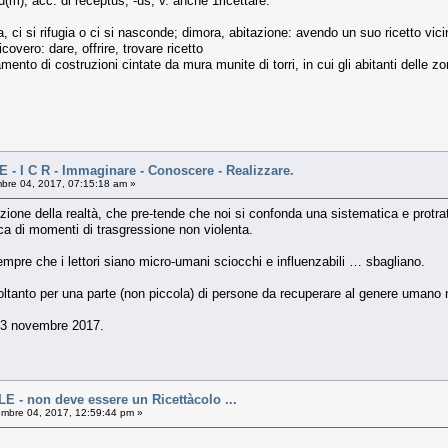
tu(m), acc. di receptus, -us, v. anche 1ricettare.
ta, ci si rifugia o ci si nasconde; dimora, abitazione: avendo un suo ricetto vi
icovero: dare, offrire, trovare ricetto
nto di costruzioni cintate da mura munite di torri, in cui gli abitanti delle zon
 - I C R - Immaginare - Conoscere - Realizzare.
re 04, 2017, 07:15:18 am »
cazione della realtà, che pre-tende che noi si confonda una sistematica e protra
rca di momenti di trasgressione non violenta.
mpre che i lettori siano micro-umani sciocchi e influenzabili … sbagliano.
tanto per una parte (non piccola) di persone da recuperare al genere umano 
l 3 novembre 2017.
E - non deve essere un Ricettàcolo ...
mbre 04, 2017, 12:59:44 pm »