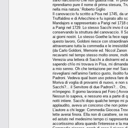
sano narcisismo che non guasta mai. Vi presen
riprendiamo pure il nome di prima stesura, Truff
nella mia natura.' Roberto Giglio
Il canovaccio fu scritto a Pisa nel 1745, da 
Truffaldino e di Arlecchino e fu ispirato allo
Mandajors e rappresentato a Parigi nel 1718 d
a Parigi nel 1729. Lo stesso Sacchi invio il 
conservando la struttura del canovaccio. Il 
ai giorni nostri. Lo stesso Goethe la fece ra
questo lavoro, Goldoni riesce con straordinario
attraversano tutta la commedia e le irresistib
(da Carlo Goldoni, Memorie ed. Niccol Zanon
recavami nel tempo stesso molto onore, molto 
Venezia una lettera di Sacchi a distrarmi ed a 
sapendo ch'io mi trovava in Pisa, mi dimanda
a mio senno. Oh che tentazione per me! Sacch
risvegliarsi nell'animo l'antico gusto, ilsolito
Padroni. Vedeva qual buon uso poteva fare de
Moriva di voglia di provarmi di nuovo, e non s
Sacchi?... il Servitore di due Padroni?... Ors,
m'impegno. Il giorno lavorava pel Foro ( Avvo
Nessun lo sapeva, e nessuno era a parte di qu
notti intiere. Sacchi dopo qualche tempo mi pa
applaudito, aveva un concorso che non potev
L'autore a chi legge: Commedia Giocosa Trove
lette averai finora. Ella non di carattere, se 
ed astuto nel medesimo tempo ci rappresenta:
accortissimo allora quando l'interesse e la mal