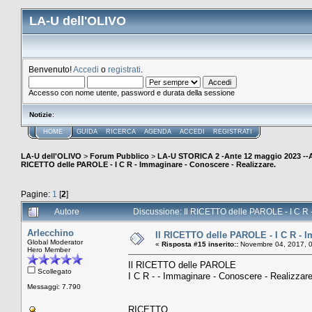
LA-U dell'OLIVO
Benvenuto!
Accedi
o
registrati
.
Accesso con nome utente, password e durata della sessione
Notizie
:
HOME
GUIDA
RICERCA
AGENDA
ACCEDI
REGISTRATI
LA-U dell'OLIVO
>
Forum Pubblico
>
LA-U STORICA 2 -Ante 12 maggio 2023 
RICETTO delle PAROLE - I C R - Immaginare - Conoscere - Realizzare.
Pagine:
1
[
2
]
Autore
Discussione: Il RICETTO delle PAROLE - I C R 
Arlecchino
Il RICETTO delle PAROLE - I C R - I
Global Moderator
«
Risposta #15 inserito::
Novembre 04, 2017, 0
Hero Member
Il RICETTO delle PAROLE
Scollegato
I C R - - Immaginare - Conoscere - Realizzare
Messaggi: 7.790
RICETTO