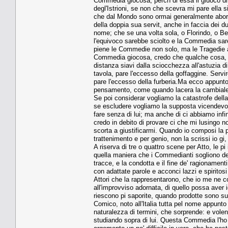
Commedia giocosa, perch di essa il giuoco di
degl'Istrioni, se non che scevra mi pare ella
che dal Mondo sono ormai generalmente aborrit
della doppia sua servit, anche in faccia dei 
nome; che se una volta sola, o Florindo, o Beat
l'equivoco sarebbe sciolto e la Commedia sareb
piene le Commedie non solo, ma le Tragedie a
Commedia giocosa, credo che qualche cosa, ch
distanza siavi dalla sciocchezza all'astuzia d
tavola, pare l'eccesso della goffaggine. Servi
pare l'eccesso della furberia.Ma ecco appunto 
pensamento, come quando lacera la cambiale;
Se poi considerar vogliamo la catastrofe della 
se escludere vogliamo la supposta vicendevol
fare senza di lui; ma anche di ci abbiamo infi
credo in debito di provare ci che mi lusingo n
scorta a giustificarmi. Quando io composi la p
trattenimento e per genio, non la scrissi io gi
A riserva di tre o quattro scene per Atto, le pi
quella maniera che i Commedianti sogliono den
tracce, e la condotta e il fine de' ragionamenti
con adattate parole e acconci lazzi e spiritos
Attori che la rappresentarono, che io me ne 
all'improvviso adornata, di quello possa aver i
riescono pi saporite, quando prodotte sono sul 
Comico, noto all'Italia tutta pel nome appunto 
naturalezza di termini, che sorprende: e vole
studiando sopra di lui. Questa Commedia l'ho