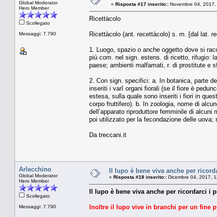
Global Moderator
«
Risposta #17 inserito::
Novembre 04, 2017,
Hero Member
Ricettàcolo
Scollegato
Ricettàcolo (ant. recettàcolo) s. m. [dal lat. r
Messaggi: 7.790
1. Luogo, spazio o anche oggetto dove si racco
più com. nel sign. estens. di ricetto, rifugio: la 
paese; ambienti malfamati, r. di prostitute e sf
2. Con sign. specifici: a. In botanica, parte d
inseriti i varî organi fiorali (se il fiore è ped
estesa, sulla quale sono inseriti i fiori in ques
corpo fruttifero). b. In zoologia, nome di alc
dell’apparato riproduttore femminile di alcuni
poi utilizzato per la fecondazione delle uova; r. 
Da treccani.it
Arlecchino
Il lupo è bene viva anche per ricordar
Global Moderator
«
Risposta #18 inserito::
Dicembre 04, 2017, 1
Hero Member
Il lupo è bene viva anche per ricordarci i p
Scollegato
Inoltre il lupo vive in branchi per un fine p
Messaggi: 7.790