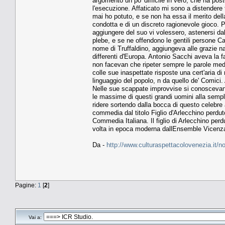
argomento un po' difficile in vero, che ha posto
l'esecuzione. Affaticato mi sono a distendere t
mai ho potuto, e se non ha essa il merito della
condotta e di un discreto ragionevole gioco. P
aggiungere del suo vi volessero, astenersi dalle
plebe, e se ne offendono le gentili persone Ca
nome di Truffaldino, aggiungeva alle grazie na
differenti d'Europa. Antonio Sacchi aveva la fa
non facevan che ripeter sempre le parole med
colle sue inaspettate risposte una cert'aria di
linguaggio del popolo, n da quello de' Comici. A
Nelle sue scappate improvvise si conoscevano 
le massime di questi grandi uomini alla sempl
ridere sortendo dalla bocca di questo celebre 
commedia dal titolo Figlio d'Arlecchino perdut
Commedia Italiana. Il figlio di Arlecchino perd
volta in epoca moderna dallEnsemble Vicenza
Da -
http://www.culturaspettacolovenezia.it/n
Pagine:
1
[
2
]
Vai a: