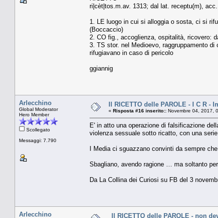
ri|cèt|tos.m.av. 1313; dal lat. receptu(m), acc.
1. LE luogo in cui si alloggia o sosta, ci si r
(Boccaccio)
2. CO fig., accoglienza, ospitalità, ricovero: da
3. TS stor. nel Medioevo, raggruppamento di cos
rifugiavano in caso di pericolo
ggiannig
Arlecchino
Il RICETTO delle PAROLE - I C R - I
Global Moderator
«
Risposta #16 inserito::
Novembre 04, 2017, 0
Hero Member
E' in atto una operazione di falsificazione del
Scollegato
violenza sessuale sotto ricatto, con una serie
Messaggi: 7.790
I Media ci sguazzano convinti da sempre che i
Sbagliano, avendo ragione … ma soltanto per 
Da La Collina dei Curiosi su FB del 3 novem
Arlecchino
Il RICETTO delle PAROLE - non deve