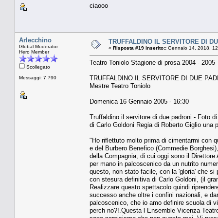
ciaooo
Arlecchino
TRUFFALDINO IL SERVITORE DI D
Global Moderator
«
Risposta #19 inserito::
Gennaio 14, 2018, 12
Hero Member
Teatro Toniolo Stagione di prosa 2004 - 2005
Scollegato
TRUFFALDINO IL SERVITORE DI DUE PA
Messaggi: 7.790
Mestre Teatro Toniolo
Domenica 16 Gennaio 2005 - 16:30
Truffaldino il servitore di due padroni - Foto d
di Carlo Goldoni Regia di Roberto Giglio un
"Ho riflettuto molto prima di cimentarmi con 
e del Burbero Benefico (Commedie Borghesi), 
della Compagnia, di cui oggi sono il Direttore 
per mano in palcoscenico da un nutrito numero
questo, non stato facile, con la 'gloria' che si
con stesura definitiva di Carlo Goldoni, (il gr
Realizzare questo spettacolo quindi riprendere
successo anche oltre i confini nazionali, e dare
palcoscenico, che io amo definire scuola di vita
perch no?!.Questa l Ensemble Vicenza Teatro co