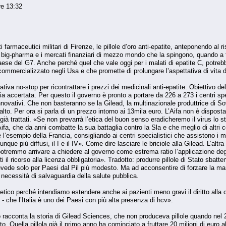
re 13:32
i farmaceutici militari di Firenze, le pillole d’oro anti-epatite, anteponendo al ri
e big-pharma e i mercati finanziari di mezzo mondo che la spingono, quando a
 Paese del G7. Anche perché quel che vale oggi per i malati di epatite C, potrebb
ommercializzato negli Usa e che promette di prolungare l’aspettativa di vita d
tiva no-stop per ricontrattare i prezzi dei medicinali anti-epatite. Obiettivo dell
accertata. Per questo il governo è pronto a portare da 226 a 273 i centri spec
novativi. Che non basteranno se la Gilead, la multinazionale produttrice di Sova
alto. Per ora si parla di un prezzo intorno ai 13mila euro. L’Aifa non è disposta
 già trattati. «Se non prevarrà l’etica del buon senso eradicheremo il virus lo s
’Aifa, che da anni combatte la sua battaglia contro la Sla e che meglio di altri 
l’esempio della Francia, consigliando ai centri specialistici che assistono i ma
unque più diffusi, il I e il IV». Come dire lasciare le briciole alla Gilead. L’alt
 potremmo arrivare a chiedere al governo come estrema ratio l’applicazione deg
 il ricorso alla licenza obbligatoria». Tradotto: produrre pillole di Stato sbatt
evede solo per Paesi dal Pil più modesto. Ma ad acconsentire di forzare la m
 necessità di salvaguardia della salute pubblica.
ico perché intendiamo estendere anche ai pazienti meno gravi il diritto alla cur
 che l’Italia è uno dei Paesi con più alta presenza di hcv».
 racconta la storia di Gilead Sciences, che non produceva pillole quando nel 201
 Quella pillola già il primo anno ha cominciato a fruttare 20 milioni di euro al