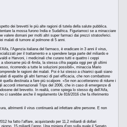
spetto dei brevetti le più alte ragioni di tutela della salute pubblica.
 tentare la mossa furono India e Sudafrica. Figuriamoci se a minacciare
e valere domani per molti altri super farmaci dai prezzi stratosferici.
ei malati di tumore al polmone di 5 anni.
’Aifa, l’Agenzia italiana del farmaco, è eradicare in 3 anni il virus,
ializzati per il trattamento e a spendere larga parte del miliardo e
ldi e Harvoni, i medicinali che curano tutti e quattro i ceppi
 a sborsarne più di 4mila, la stessa cifra pagata oggi per gli ultimi
tesso, ricorrendo a tutte le soluzioni possibili», minaccia Mario
comprende le ragioni dei malati. Poi è lui stesso a chiarirci quali siano
lati di epatite gli altri farmaci di pari efficacia, che non combattono
ra è quella destinata a fare più scalpore. «Se non accetteranno di ridurre i
li accordi internazionali Trips del 2006, che in caso di emergenze di
endosene del brevetto. In realtà, come spiega lo stesso dg dell’Aifa,
ano ci sarebbe anche il regolamento Ue 816/2016 che fa riferimento
a, altrimenti il virus continuerà ad infettare altre persone. E non
2 ha fatto l’affare, acquistando per 11,2 miliardi di dollari
 giorno, 15 miliardi l’anno. Una miniera d’oro sulla quale il Senato