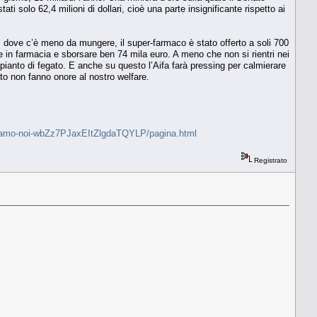
 solo 62,4 milioni di dollari, cioè una parte insignificante rispetto ai
to, dove c’è meno da mungere, il super-farmaco è stato offerto a soli 700
re in farmacia e sborsare ben 74 mila euro. A meno che non si rientri nei
rapianto di fegato. E anche su questo l’Aifa farà pressing per calmierare
rto non fanno onore al nostro welfare.
produciamo-noi-wbZz7PJaxEItZlgdaTQYLP/pagina.html
Registrato