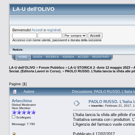
LA-U dell'OLIVO
Benvenuto!
Accedi
o
registrati
.
Accesso con nome utente, password e durata della sessione
Notizie
:
HOME
GUIDA
RICERCA
AGENDA
ACCEDI
REGISTRATI
LA-U dell'OLIVO
>
Forum Pubblico
>
LA-U STORICA 2 -Ante 12 maggio 2023 
Social. (Editoria Lavori in Corso).
>
PAOLO RUSSO. L’Italia lancia la sfida alle pill
Pagine: [
1
]
Autore
Discussione: PAOLO RUSSO. L’Italia lanci
Arlecchino
PAOLO RUSSO. L’Italia lanc
Global Moderator
«
inserito::
Febbraio 21, 2017, 1
Hero Member
L’Italia lancia la sfida alle pillole d
Scollegato
Trattativa serrata con i produttori. L
L’Agenzia del farmaco vuole contras
Messaggi: 7.790
Pubblicato il 17/02/2017