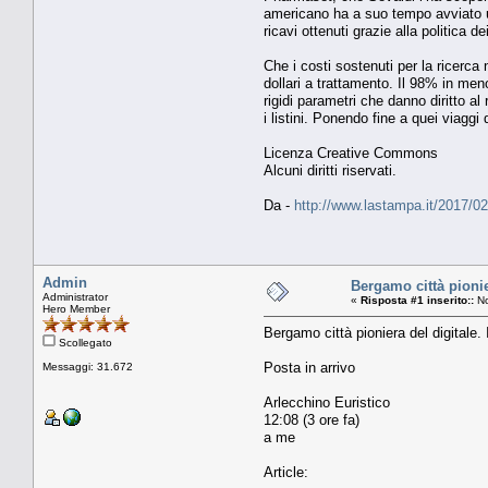
americano ha a suo tempo avviato un’
ricavi ottenuti grazie alla politica dei
Che i costi sostenuti per la ricerca
dollari a trattamento. Il 98% in men
rigidi parametri che danno diritto a
i listini. Ponendo fine a quei viagg
Licenza Creative Commons
Alcuni diritti riservati.
Da -
http://www.lastampa.it/2017/02/
Admin
Bergamo città pionie
Administrator
«
Risposta #1 inserito::
No
Hero Member
Bergamo città pioniera del digita
Scollegato
Posta in arrivo
Messaggi: 31.672
Arlecchino Euristico
12:08 (3 ore fa)
a me
Article: