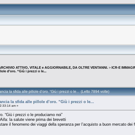
--ARCHIVIO ATTIVO, VITALE e AGGIORNABILE, DA OLTRE VENTANNI.
>
ICR-E IMMAGI
ole d’oro. “Giù i prezzi o le...
a la sfida alle pillole d’oro. “Giù i prezzi o le... (Letto 7894 volte)
ia la sfida alle pillole d’oro. “Giù i prezzi o le...
2:33:14 am »
’oro. “Giù i prezzi o le produciamo noi”
’Aifa: la salute viene prima dei brevetti
tare il fenomeno dei viaggi della speranza per l’acquisto a buon mercato dei f