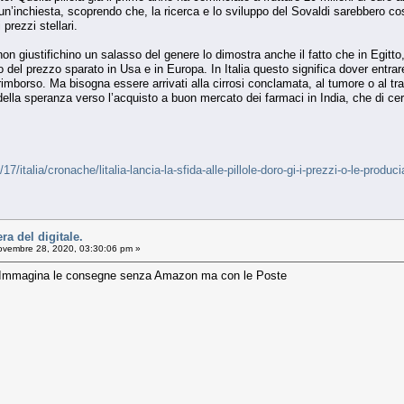
inchiesta, scoprendo che, la ricerca e lo sviluppo del Sovaldi sarebbero costati
 prezzi stellari.
 non giustifichino un salasso del genere lo dimostra anche il fatto che in Egit
o del prezzo sparato in Usa e in Europa. In Italia questo significa dover entra
l rimborso. Ma bisogna essere arrivati alla cirrosi conclamata, al tumore o al t
i della speranza verso l’acquisto a buon mercato dei farmaci in India, che di ce
17/italia/cronache/litalia-lancia-la-sfida-alle-pillole-doro-gi-i-prezzi-o-le-
ra del digitale.
vembre 28, 2020, 03:30:06 pm »
le. Immagina le consegne senza Amazon ma con le Poste