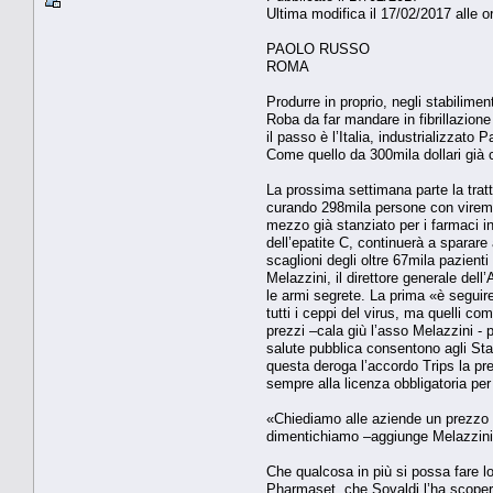
Ultima modifica il 17/02/2017 alle o
PAOLO RUSSO
ROMA
Produrre in proprio, negli stabiliment
Roba da far mandare in fibrillazion
il passo è l’Italia, industrializzato
Come quello da 300mila dollari già c
La prossima settimana parte la tratta
curando 298mila persone con viremia 
mezzo già stanziato per i farmaci in
dell’epatite C, continuerà a sparare 
scaglioni degli oltre 67mila pazienti
Melazzini, il direttore generale dell
le armi segrete. La prima «è seguire 
tutti i ceppi del virus, ma quelli com
prezzi –cala giù l’asso Melazzini -
salute pubblica consentono agli Stati
questa deroga l’accordo Trips la pr
sempre alla licenza obbligatoria per
«Chiediamo alle aziende un prezzo et
dimentichiamo –aggiunge Melazzini -
Che qualcosa in più si possa fare lo
Pharmaset, che Sovaldi l’ha scoperto.