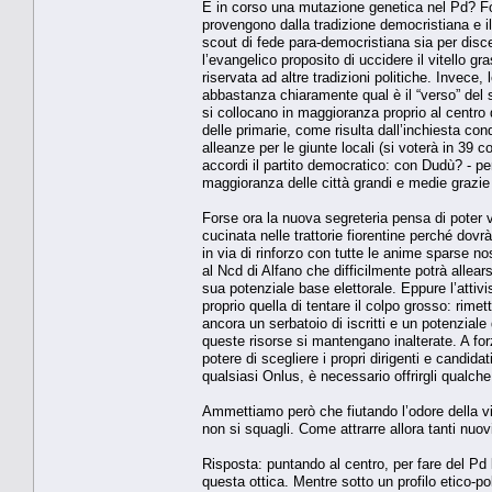
È in corso una mutazione genetica nel Pd? For
provengono dalla tradizione democristiana e il
scout di fede para-democristiana sia per discen
l’evangelico proposito di uccidere il vitello g
riservata ad altre tradizioni politiche. Invece, 
abbastanza chiaramente qual è il “verso” del s
si collocano in maggioranza proprio al centro d
delle primarie, come risulta dall’inchiesta con
alleanze per le giunte locali (si voterà in 39
accordi il partito democratico: con Dudù? - pe
maggioranza delle città grandi e medie grazie 
Forse ora la nuova segreteria pensa di poter
cucinata nelle trattorie fiorentine perché dovr
in via di rinforzo con tutte le anime sparse 
al Ncd di Alfano che difficilmente potrà allearsi
sua potenziale base elettorale. Eppure l’attiv
proprio quella di tentare il colpo grosso: rimet
ancora un serbatoio di iscritti e un potenziale 
queste risorse si mantengano inalterate. A fo
potere di scegliere i propri dirigenti e candid
qualsiasi Onlus, è necessario offrirgli qualche
Ammettiamo però che fiutando l’odore della vitto
non si squagli. Come attrarre allora tanti nuovi
Risposta: puntando al centro, per fare del Pd 
questa ottica. Mentre sotto un profilo etico-pol