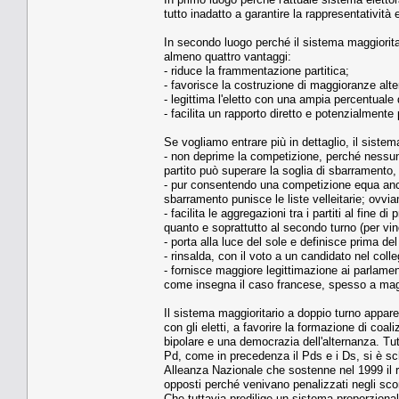
tutto inadatto a garantire la rappresentatività
In secondo luogo perché il sistema maggiorita
almeno quattro vantaggi:
- riduce la frammentazione partitica;
- favorisce la costruzione di maggioranze alte
- legittima l'eletto con una ampia percentuale d
- facilita un rapporto diretto e potenzialmente p
Se vogliamo entrare più in dettaglio, il siste
- non deprime la competizione, perché nessuno
partito può superare la soglia di sbarramento, 
- pur consentendo una competizione equa anche
sbarramento punisce le liste velleitarie; ovv
- facilita le aggregazioni tra i partiti al fin
quanto e soprattutto al secondo turno (per vin
- porta alla luce del sole e definisce prima del
- rinsalda, con il voto a un candidato nel colle
- fornisce maggiore legittimazione ai parlament
come insegna il caso francese, spesso a mag
Il sistema maggioritario a doppio turno appare 
con gli eletti, a favorire la formazione di co
bipolare e una democrazia dell'alternanza. Tutte
Pd, come in precedenza il Pds e i Ds, si è sc
Alleanza Nazionale che sostenne nel 1999 il r
opposti perché venivano penalizzati negli scont
Che tuttavia predilige un sistema proporzional