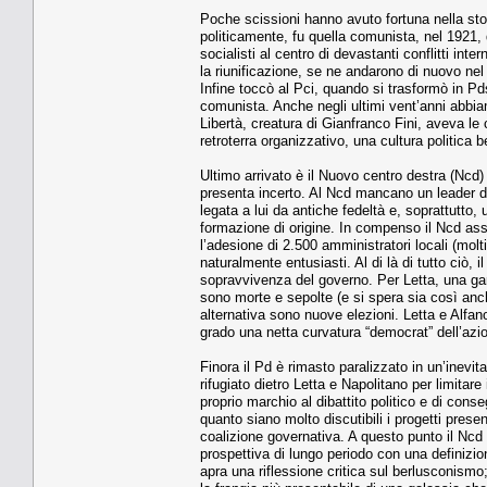
Poche scissioni hanno avuto fortuna nella stori
politicamente, fu quella comunista, nel 1921, 
socialisti al centro di devastanti conflitti int
la riunificazione, se ne andarono di nuovo nel 
Infine toccò al Pci, quando si trasformò in Pd
comunista. Anche negli ultimi vent’anni abbiam
Libertà, creatura di Gianfranco Fini, aveva le 
retroterra organizzativo, una cultura politica b
Ultimo arrivato è il Nuovo centro destra (Ncd)
presenta incerto. Al Ncd mancano un leader di 
legata a lui da antiche fedeltà e, soprattutto, 
formazione di origine. In compenso il Ncd ass
l’adesione di 2.500 amministratori locali (molt
naturalmente entusiasti. Al di là di tutto ciò, 
sopravvivenza del governo. Per Letta, una garan
sono morte e sepolte (e si spera sia così anch
alternativa sono nuove elezioni. Letta e Alfa
grado una netta curvatura “democrat” dell’azi
Finora il Pd è rimasto paralizzato in un’inevi
rifugiato dietro Letta e Napolitano per limitar
proprio marchio al dibattito politico e di conse
quanto siano molto discutibili i progetti pres
coalizione governativa. A questo punto il Nc
prospettiva di lungo periodo con una definizion
apra una riflessione critica sul berlusconismo