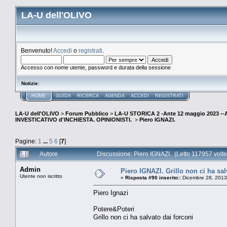
LA-U dell'OLIVO
Benvenuto!
Accedi
o
registrati
.
Accesso con nome utente, password e durata della sessione
Notizie
:
HOME
GUIDA
RICERCA
AGENDA
ACCEDI
REGISTRATI
LA-U dell'OLIVO
>
Forum Pubblico
>
LA-U STORICA 2 -Ante 12 maggio 2023 
INVESTICATIVO d'INCHIESTA. OPINIONISTI.
>
Piero IGNAZI.
Pagine:
1
...
5
6
[
7
]
Autore
Discussione: Piero IGNAZI. (Letto 117957 volte
Admin
Piero IGNAZI. Grillo non ci ha sal
Utente non iscritto
«
Risposta #90 inserito::
Dicembre 28, 2013
Piero Ignazi
Potere&Poteri
Grillo non ci ha salvato dai forconi