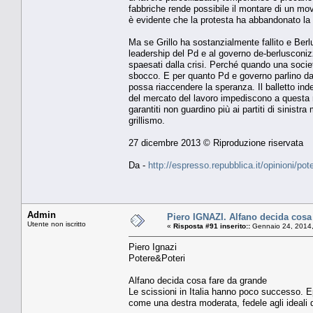
fabbriche rende possibile il montare di un movi
è evidente che la protesta ha abbandonato la vi
Ma se Grillo ha sostanzialmente fallito e Ber
leadership del Pd e al governo de-berlusconizz
spaesati dalla crisi. Perché quando una societ
sbocco. E per quanto Pd e governo parlino da 
possa riaccendere la speranza. Il balletto ind
del mercato del lavoro impediscono a questa m
garantiti non guardino più ai partiti di sinist
grillismo.
27 dicembre 2013 © Riproduzione riservata
Da -
http://espresso.repubblica.it/opinioni/po
Admin
Piero IGNAZI. Alfano decida cosa
Utente non iscritto
«
Risposta #91 inserito::
Gennaio 24, 2014,
Piero Ignazi
Potere&Poteri
Alfano decida cosa fare da grande
Le scissioni in Italia hanno poco successo. Ep
come una destra moderata, fedele agli ideali 