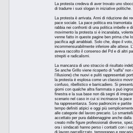
La protesta credeva di aver trovato uno sbocc
di tradurre i suoi slogan in iniziative politic
La protesta è arrivata. Anni di riduzione dei 
pace sociale. La pace politica era tramontata 
rabbia nei confronti di una politica imbelle e d
movimento la protesta si è incanalata, volente
venne fatto in queste pagine ben prima che lo
pacifica agli arrabbiati. Solo che, dopo il voto, 
incommensurabilmente inferiore alle attese. L’u
aveva raccolto il consenso del Pd e di altri pa
strepiti e radicalismi.
La mancanza di uno straccio di risultato indeb
Se anche Grillo viene ricoperto di “vaffa” non 
l’illusione) che nuovi e puliti rappresentati po
la protesta è esplosa come un classico movime
confuso, ribellistico e barricadiero. Si presen
giorni con qualche altra fiammata o può ingross
finestra e la sua base non dà segni di irrequie
scenario nel caso in cui si incrinasse la pace
ha rappresentanza. Sono padroncini e partite 
tempo definiti atipici e oggi più semplicemente
alle categorie del lavoro precario. Lo smantel
accettato per pura dabbenaggine anche dalla s
creato mille figure professionali diverse, spez
ora i sindacati hanno perso i contatti con i se
di lavoro parcellizzato, temporaneo e precario