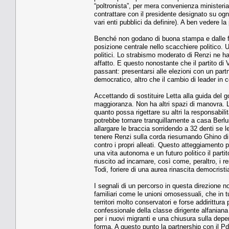
“poltronista”, per mera convenienza ministeri
contrattare con il presidente designato su ogn
vari enti pubblici da definire). A ben vedere l
Benché non godano di buona stampa e dalle fil
posizione centrale nello scacchiere politico. 
politici. Lo strabismo moderato di Renzi ne ha 
affatto. E questo nonostante che il partito di
passant: presentarsi alle elezioni con un part
democratico, altro che il cambio di leader in c
Accettando di sostituire Letta alla guida del
maggioranza. Non ha altri spazi di manovra. L’
quanto possa rigettare su altri la responsabili
potrebbe tornare tranquillamente a casa Berl
allargare le braccia sorridendo a 32 denti se le
tenere Renzi sulla corda riesumando Ghino di T
contro i propri alleati. Questo atteggiamento 
una vita autonoma e un futuro politico il part
riuscito ad incarnare, così come, peraltro, i re
Todi, foriere di una aurea rinascita democristi
I segnali di un percorso in questa direzione no
familiari come le unioni omosessuali, che in 
territori molto conservatori e forse addirittur
confessionale della classe dirigente alfaniana
per i nuovi migranti e una chiusura sulla dep
forma. A questo punto la partnership con il Pd