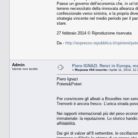
Paese un governo dell’economia che, in un’otti
terreno necessitato della rinnovata alleanza di
confessionale verso sinistra, e la propria di
strategia vincente nel medio periodo per il par
stare.
27 febbraio 2014 © Riproduzione riservata
Da -
http://espresso.repubblica.it/opinioni/po
Admin
Piero IGNAZI. Renzi in Europa, ma
Utente non iscritto
«
Risposta #94 inserito::
Aprile 11, 2014, 11
Piero Ignazi
Potere&Poteri
Per convincere gli alleati a Bruxelles non serve
Tremonti è ancora fresco. L’unica strada poss
Nei rapporti internazionali più del peso econ
immateriale: la reputazione. Lo storico handic
affidabilità.
Dai giri di valzer all’8 settembre, le oscillaz