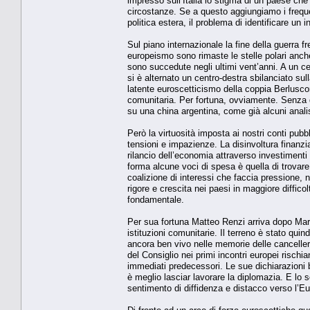
impresso sull’Italia lo stigma di un paese che 
circostanze. Se a questo aggiungiamo i freque
politica estera, il problema di identificare un
Sul piano internazionale la fine della guerra f
europeismo sono rimaste le stelle polari anche 
sono succedute negli ultimi vent’anni. A un ce
si è alternato un centro-destra sbilanciato su
latente euroscetticismo della coppia Berlusconi
comunitaria. Per fortuna, ovviamente. Senza 
su una china argentina, come già alcuni anali
Però la virtuosità imposta ai nostri conti pubb
tensioni e impazienze. La disinvoltura finanzia
rilancio dell’economia attraverso investimenti 
forma alcune voci di spesa è quella di trovare
coalizione di interessi che faccia pressione, n
rigore e crescita nei paesi in maggiore difficolt
fondamentale.
Per sua fortuna Matteo Renzi arriva dopo Mario
istituzioni comunitarie. Il terreno è stato qui
ancora ben vivo nelle memorie delle canceller
del Consiglio nei primi incontri europei rischia
immediati predecessori. Le sue dichiarazioni
è meglio lasciar lavorare la diplomazia. E lo s
sentimento di diffidenza e distacco verso l’E