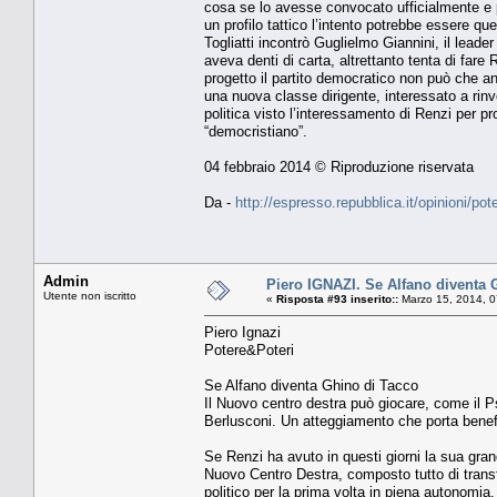
cosa se lo avesse convocato ufficialmente e pu
un profilo tattico l’intento potrebbe essere q
Togliatti incontrò Guglielmo Giannini, il lead
aveva denti di carta, altrettanto tenta di fare
progetto il partito democratico non può che an
una nuova classe dirigente, interessato a rinve
politica visto l’interessamento di Renzi per pr
“democristiano”.
04 febbraio 2014 © Riproduzione riservata
Da -
http://espresso.repubblica.it/opinioni/po
Admin
Piero IGNAZI. Se Alfano diventa 
Utente non iscritto
«
Risposta #93 inserito::
Marzo 15, 2014, 0
Piero Ignazi
Potere&Poteri
Se Alfano diventa Ghino di Tacco
Il Nuovo centro destra può giocare, come il Psi
Berlusconi. Un atteggiamento che porta benefi
Se Renzi ha avuto in questi giorni la sua gra
Nuovo Centro Destra, composto tutto di transfu
politico per la prima volta in piena autonomi