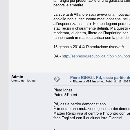
la frangia più presentabile di una galassia c
pecorelle smarrite...
La scelta di Alfano e soci aveva una motivazi
appiglio non si riscuotono molti consensi nell’e
all’esperienza passata. Forse i legami person
stati recisi o chiaramente definiti. Ma questo 
moderata, di destra, libera dall’imprinting berl
fanno i conti in maniera critica con la presid
15 gennaio 2014 © Riproduzione riservatA
DA -
http://espresso.repubblica.it/opinioni/p
Admin
Piero IGNAZI. Pd, ossia partito 
Utente non iscritto
«
Risposta #92 inserito::
Febbraio 11, 2014
Piero Ignazi
Potere&Poteri
Pd, ossia partito democristiano
È in corso una mutazione genetica dei democr
Matteo Renzi vira al centro e l’incontro con S
fece Togliatti con il qualunquista Giannini