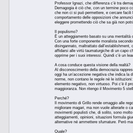
Professor Ignazi, che differenza c’è tra dem
Demagogia è ciò che, con un termine poco comu
che non ci si può permettere, e cercare facili
comportamento delle opposizioni che annuncia
eleggere promettendo ciò che sa già non pot
Il populismo?
È un atteggiamento basato su una mentalità che
Con una forte componente moralista secondo cui 
disingannato, maltrattato dall’establishment, d
affidarsi alle virtù taumaturgiche di un capo 
opprime per i suoi interessi. Quindi c’è un lead
A cosa conduce questa visione della realtà?
Al disconoscimento della democrazia rappresent
oggi ha un’accezione negativa che indica la d
norme, non contano le regole nè le istituzioni
elemento negativo, non virtuoso. Poi c’è il pr
maggioranza. Non ritengo il Movimento 5 stell
Perché?
Il movimento di Grillo rende omaggio alle reg
migliorare magari, ma non vuole alterarle o canc
movimenti populisti che, di solito, sono molto 
atteggiamenti, opinioni, situazioni formula gi
alternative né ammettere sfumature. Però ma
Quale?