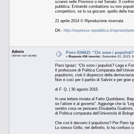
scranni nelle Province o nel Senato. Il confronto
pubblica. Entrambi combattono su toni populi
competitivo, se lo sa giocare: quello della trad
21 aprile 2014 © Riproduzione riservata
DA -
http://espresso.repubblica.it/opinioni/po
Admin
Piero IGNAZI: “Chi sono i populisti?
Utente non iscritto
«
Risposta #96 inserito::
Settembre 01, 2015, 0
Piero Ignazi: “Chi sono i populisti? Lega e For
Il professore di Politica Comparata dell’Univ
populismo, cioè il disprezzo della democrazia
Non è così per il partito di Salvini e per gran p
di F. Q. | 30 agosto 2015
In una lettera inviata al Fatto Quotidiano, Bep
se l’attore è al governo”. Aggiunge che la “Le
sentito cosa ne pensano Elisabetta Gualmini,
di Politica comparata dell’Università di Bolog
Che cos’è davvero il populismo? Per Piero Ig
Lo stesso Grillo, nel definirlo, lo ha confuso