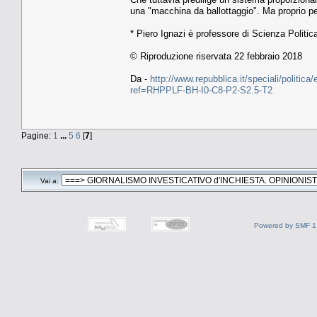
una "macchina da ballottaggio". Ma proprio p
* Piero Ignazi è professore di Scienza Politic
© Riproduzione riservata 22 febbraio 2018
Da -
http://www.repubblica.it/speciali/polit
ref=RHPPLF-BH-I0-C8-P2-S2.5-T2
Pagine:
1
...
5
6
[
7
]
Vai a:
Powered by SMF 1