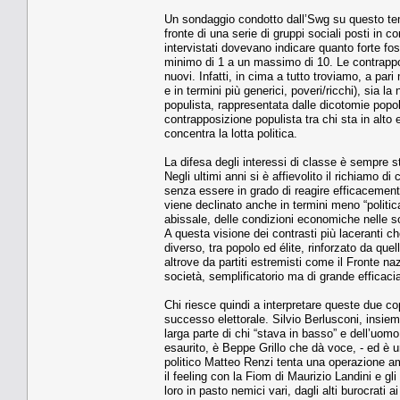
Un sondaggio condotto dall’Swg su questo tema 
fronte di una serie di gruppi sociali posti in c
intervistati dovevano indicare quanto forte fos
minimo di 1 a un massimo di 10. Le contrapposi
nuovi. Infatti, in cima a tutto troviamo, a pari 
e in termini più generici, poveri/ricchi), sia l
populista, rappresentata dalle dicotomie popol
contrapposizione populista tra chi sta in alto 
concentra la lotta politica.
La difesa degli interessi di classe è sempre sta
Negli ultimi anni si è affievolito il richiamo di
senza essere in grado di reagire efficacemente.
viene declinato anche in termini meno “politic
abissale, delle condizioni economiche nelle s
A questa visione dei contrasti più laceranti c
diverso, tra popolo ed élite, rinforzato da quel
altrove da partiti estremisti come il Fronte na
società, semplificatorio ma di grande efficaci
Chi riesce quindi a interpretare queste due cop
successo elettorale. Silvio Berlusconi, insi
larga parte di chi “stava in basso” e dell’uom
esaurito, è Beppe Grillo che dà voce, - ed è u
politico Matteo Renzi tenta una operazione amb
il feeling con la Fiom di Maurizio Landini e gl
loro in pasto nemici vari, dagli alti burocrati a