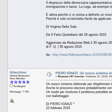
Il disprezzo della democrazia rappresentativa.
immigrazione e tasse. La Lega, ad esempio è p
E allora perché ci si ostina a definirlo un mo
Perché è solo un’etichetta facile da applicare.
Di Virginia Della Sala
Da Il Fatto Quotidiano del 29 agosto 2015
Aggiornato da Redazione Web il 30 agosto 201
di F. Q. | 30 agosto 2015
da -
http://www.ilfattoquotidiano.it/2015/08/30
Arlecchino
PIERO IGNAZI. Un nuovo sistema eletto
Global Moderator
«
Risposta #97 inserito::
Febbraio 22, 2018, 05
Hero Member
Un nuovo sistema elettorale per rilegittimare la 
Scollegato
Anche le prossime elezioni probabilmente no
Un modo per risolvere il problema potrebbe ess
Messaggi: 7.790
con ballottaggio
Di PIERO IGNAZI *
22 febbraio 2018