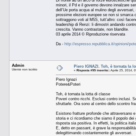
Di fronte ad un arco di forze euroscettiche qu
minori, il Pd e il governo devono innalzare sen
dell’Ue porta acqua al mulino degli avversari, o
prossime elezioni europee se non si smarca da
sottraggono voti al M5S, tutt’altro: così face
leadership di Renzi: li dimostri andando contr
crescita. Vanno contrastate, non blandite.
03 aprile 2014 © Riproduzione riservata
Da -
http://espresso.repubblica.it/opinioni/p
Admin
Piero IGNAZI. Toh, è tornata la lo
Utente non iscritto
«
Risposta #95 inserito::
Aprile 25, 2014, 
Piero Ignazi
Potere&Poteri
Toh, è tornata la lotta di classe
Poveri contro ricchi. Esclusi contro inclusi. So
sfruttarle. Ora sono al centro dello scontro fr
Esistono fratture profonde che attraversano e 
storia e ci ricordiamo che siamo il popolo dei 
risposta sia positiva. In effetti, la politica ita
E, detto en passant, è grave la responsabilità di
delegittimando costantemente gli avversari.