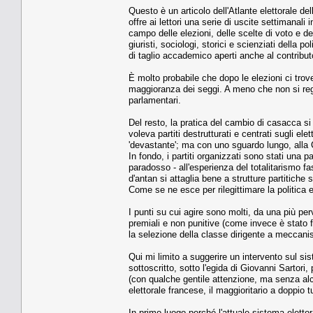
Questo è un articolo dell'Atlante elettorale del
offre ai lettori una serie di uscite settimanali
campo delle elezioni, delle scelte di voto e de
giuristi, sociologi, storici e scienziati della p
di taglio accademico aperti anche al contribut
È molto probabile che dopo le elezioni ci tro
maggioranza dei seggi. A meno che non si regi
parlamentari.
Del resto, la pratica del cambio di casacca si
voleva partiti destrutturati e centrati sugli e
'devastante'; ma con uno sguardo lungo, alla Ca
In fondo, i partiti organizzati sono stati una 
paradosso - all'esperienza del totalitarismo fasci
d'antan si attaglia bene a strutture partitiche
Come se ne esce per rilegittimare la politica e 
I punti su cui agire sono molti, da una più perv
premiali e non punitive (come invece è stato f
la selezione della classe dirigente a meccanis
Qui mi limito a suggerire un intervento sul si
sottoscritto, sotto l'egida di Giovanni Sartori
(con qualche gentile attenzione, ma senza alc
elettorale francese, il maggioritario a doppio
In primo luogo perché l'attuale sistema elettor